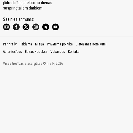
jādod brīdis atelpai no dienas
saspringtajiem darbiem.
Sazinies ar mums:
Par nra.lv
Reklāma
Misija
Privātuma politika
Lietošanas noteikumi
Autortiesības
Ētikas kodekss
Vakances
Kontakti
Visas tiesības aizsargātas © nra.lv, 2026