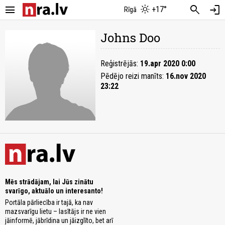
menu
search
login
+17°
Rīgā
Johns Doo
Reģistrējās:
19.apr 2020 0:00
Pēdējo reizi manīts:
16.nov 2020
23:22
Mēs strādājam, lai Jūs zinātu
svarīgo, aktuālo un interesanto!
Portāla pārliecība ir tajā, ka nav
mazsvarīgu lietu – lasītājs ir ne vien
jāinformē, jābrīdina un jāizglīto, bet arī