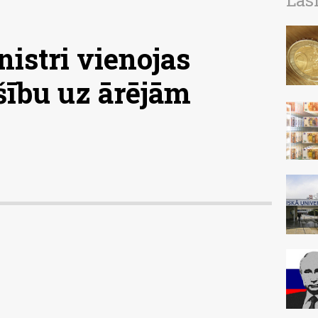
Las
nistri vienojas
šību uz ārējām