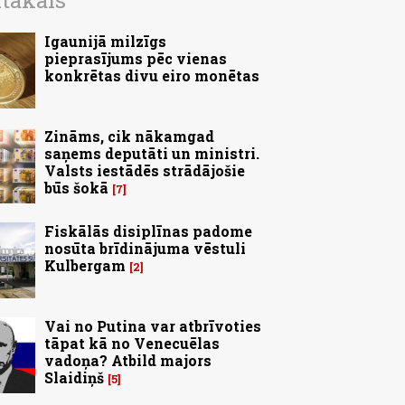
ītākais
Igaunijā milzīgs
pieprasījums pēc vienas
konkrētas divu eiro monētas
Zināms, cik nākamgad
saņems deputāti un ministri.
Valsts iestādēs strādājošie
būs šokā
7
Fiskālās disiplīnas padome
nosūta brīdinājuma vēstuli
Kulbergam
2
Vai no Putina var atbrīvoties
tāpat kā no Venecuēlas
vadoņa? Atbild majors
Slaidiņš
5