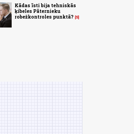
Kādas īsti bija tehniskās
ķibeles Pāternieku
robežkontroles punktā?
5