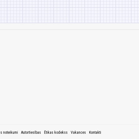
as noteikumi
Autortiesības
Ētikas kodekss
Vakances
Kontakti