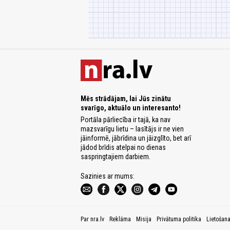
Mēs strādājam, lai Jūs zinātu
svarīgo, aktuālo un interesanto!
Portāla pārliecība ir tajā, ka nav
mazsvarīgu lietu – lasītājs ir ne vien
jāinformē, jābrīdina un jāizglīto, bet arī
jādod brīdis atelpai no dienas
saspringtajiem darbiem.
Sazinies ar mums:
Par nra.lv
Reklāma
Misija
Privātuma politika
Lietošan