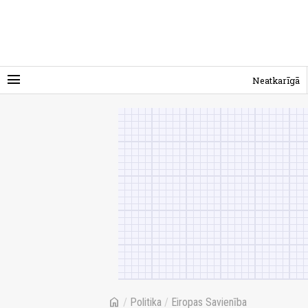
menu
Neatkarīgā
home
/
Politika
/
Eiropas Savienība