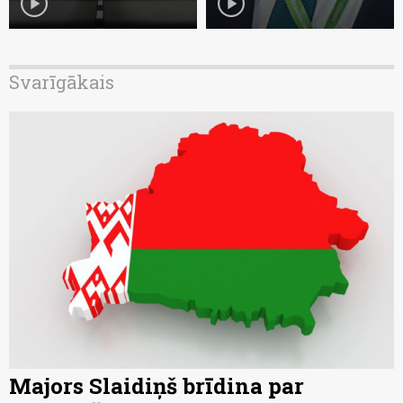
play_circle
play_circle
Svarīgākais
Majors Slaidiņš brīdina par