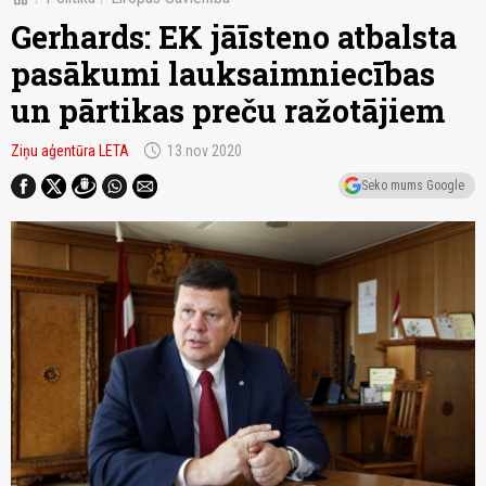
Gerhards: EK jāīsteno atbalsta
pasākumi lauksaimniecības
un pārtikas preču ražotājiem
schedule
Ziņu aģentūra LETA
13.nov 2020
Seko mums Google