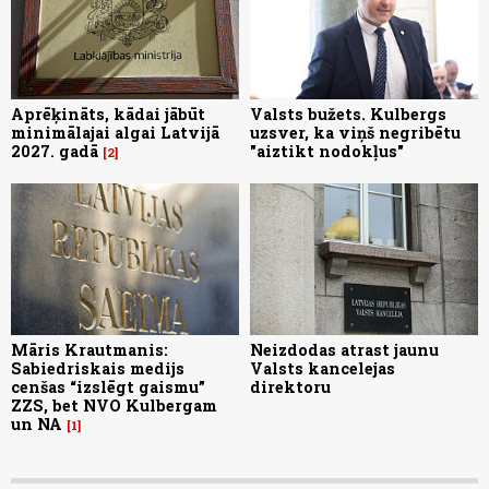
Aprēķināts, kādai jābūt
Valsts bužets. Kulbergs
minimālajai algai Latvijā
uzsver, ka viņš negribētu
2027. gadā
"aiztikt nodokļus"
2
Māris Krautmanis:
Neizdodas atrast jaunu
Sabiedriskais medijs
Valsts kancelejas
cenšas “izslēgt gaismu”
direktoru
ZZS, bet NVO Kulbergam
un NA
1