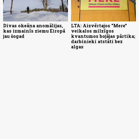
Divas okeāna anomālijas,
LTA: Aizvērtajos "Mere"
kas izmainīs ziemu Eiropā
veikalos milzīgos
jau šogad
kvantumos bojājas pārtika;
darbinieki atstāti bez
algas