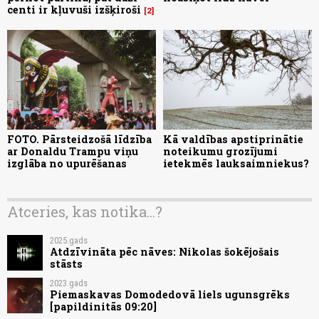
centi ir kļuvuši izšķiroši
2
FOTO. Pārsteidzošā līdzība
Kā valdības apstiprinātie
ar Donaldu Trampu viņu
noteikumu grozījumi
izglāba no upurēšanas
ietekmēs lauksaimniekus?
Atceries, kas notika...?
2025.gads
Atdzīvināta pēc nāves: Nikolas šokējošais
stāsts
2023.gads
Piemaskavas Domodedovā liels ugunsgrēks
[papildinitās 09:20]