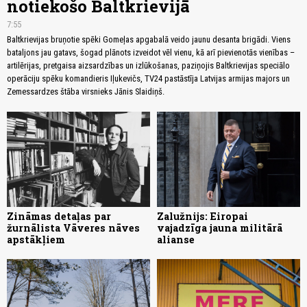
notiekošo Baltkrievijā
7:55
Baltkrievijas bruņotie spēki Gomeļas apgabalā veido jaunu desanta brigādi. Viens
bataljons jau gatavs, šogad plānots izveidot vēl vienu, kā arī pievienotās vienības –
artilērijas, pretgaisa aizsardzības un izlūkošanas, paziņojis Baltkrievijas speciālo
operāciju spēku komandieris Iļukevičs, TV24 pastāstīja Latvijas armijas majors un
Zemessardzes štāba virsnieks Jānis Slaidiņš.
Zināmas detaļas par
Zalužnijs: Eiropai
žurnālista Vāveres nāves
vajadzīga jauna militārā
apstākļiem
alianse