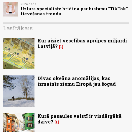
2024.gads
Uztura speciāliste brīdina par bīstamu "TikTok"
tievēšanas trendu
Lasītākais
Kur aiziet veselības aprūpes miljardi
Latvijā?
1
Divas okeāna anomālijas, kas
izmainīs ziemu Eiropā jau šogad
Kurā pasaules valstī ir visdārgākā
dzīve?
1