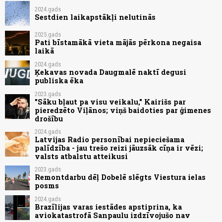
2024.gads
Sestdien laikapstākļi nelutinās
2025.gads
Pati bīstamākā vieta mājās pērkona negaisa
laikā
2024.gads
Ķekavas novada Daugmalē naktī degusi
publiska ēka
2023.gads
"Sāku bļaut pa visu veikalu," Kairišs par
pieredzēto Viļānos; viņš baidoties par ģimenes
drošību
2024.gads
Latvijas Radio personībai nepieciešama
palīdzība - jau trešo reizi jāuzsāk cīņa ir vēzi;
valsts atbalstu atteikusi
2023.gads
Remontdarbu dēļ Dobelē slēgts Viestura ielas
posms
2024.gads
Brazīlijas varas iestādes apstiprina, ka
aviokatastrofā Sanpaulu izdzīvojušo nav