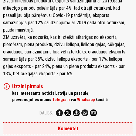
zivsaimniecības produktu eksports salīdzinājumā ar 2019.gada
attiecīgo periodu palielinājās par 4%, tad otrajā ceturksnī, kad
pasauli jau bija pārņēmusi Covid-19 pandēmija, eksports
samazinājās par 12% salīdzinājumā ar 2019.gada otro ceturksni,
pauda ministrijā.
ZM uzsvēra, ka nozarēs, kas ir izteikti atkarīgas no eksporta,
piemēram, piena produktu, dzīvu liellopu, liellopu gaļas, cūkgaļas,
graudaugu, samazinājums bija vēl izteiktāks: graudaugu eksports
samazinājās par 35%, dzīvu liellopu eksports - par 17%, liellopu
gaļas eksports - par 24%, piena un piena produktu eksports - par
13%, bet cūkgaļas eksports - par 6%.
info
Uzzini pirmais
kas interesants noticis Latvijā un pasaulē,
pievienojoties mums
Telegram
vai
Whatsapp
kanālā
DALIES:
Komentēt