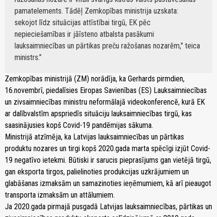
pamatelements. Tādēļ Zemkopības ministrija uzskata:
sekojot līdz situācijas attīstībai tirgū, EK pēc
nepieciešamības ir jāīsteno atbalsta pasākumi
lauksaimniecības un pārtikas preču ražošanas nozarēm," teica
ministrs.
Zemkopības ministrijā (ZM) norādīja, ka Gerhards pirmdien,
16.novembrī, piedalīsies Eiropas Savienības (ES) Lauksaimniecības
un zivsaimniecības ministru neformālajā videokonferencē, kurā EK
ar dalībvalstīm apspriedīs situāciju lauksaimniecības tirgū, kas
saasinājusies kopš Covid-19 pandēmijas sākuma.
Ministrijā atzīmēja, ka Latvijas lauksaimniecības un pārtikas
produktu nozares un tirgi kopš 2020.gada marta spēcīgi izjūt Covid-
19 negatīvo ietekmi. Būtiski ir sarucis pieprasījums gan vietējā tirgū,
gan eksporta tirgos, palielinoties produkcijas uzkrājumiem un
glabāšanas izmaksām un samazinoties ieņēmumiem, kā arī pieaugot
transporta izmaksām un attālumiem.
Ja 2020.gada pirmajā pusgadā Latvijas lauksaimniecības, pārtikas un