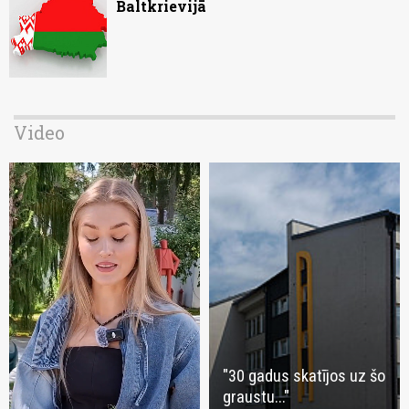
Baltkrievijā
Video
"30 gadus skatījos uz šo
graustu..."