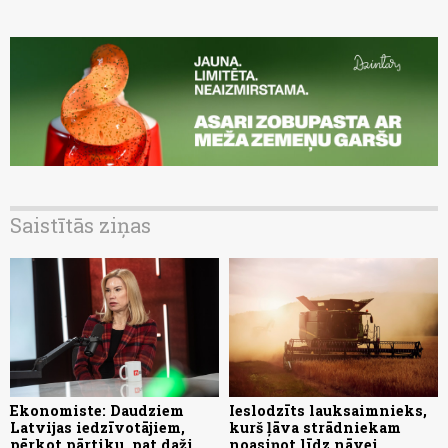
Saistītās ziņas
Ekonomiste: Daudziem
Ieslodzīts lauksaimnieks,
Latvijas iedzīvotājiem,
kurš ļāva strādniekam
pērkot pārtiku, pat daži
noasiņot līdz nāvei