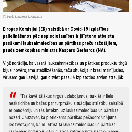
© F64, Oksana Džadana
Eiropas Komisijai (EK) saistībā ar Covid-19 izplatības
palielināšanos pēc nepieciešamības ir jāīsteno atbalsta
pasākumi lauksaimniecības un pārtikas preču ražotājiem,
pauda zemkopības ministrs Kaspars Gerhards (NA).
Viņš norādīja, ka vasarā lauksaimniecības un pārtikas produktu tirgū
bijusi novērojama stabilizēšanās, taču situācija ir krasi mainījusies,
vīrusam gan Latvijā, gan citviet pasaulē izplatoties arvien straujāk.
"Tas kavē tālākus tirgus uzlabojumus, turklāt ir liela
neskaidrība un bažas par turpmāku situācijas attīstību saistībā
ar pandēmiju un tās ietekmi uz lauksaimniecības un pārtikas
nozari. Jāuzsver, ka pietiekams pārtikas pašnodrošinājums
iedzīvotājiem, kā arī attīstīta lauksaimniecības un pārtikas
ražošanas nozare ir vitāli svarīgs katras valsts pastāvēšanas