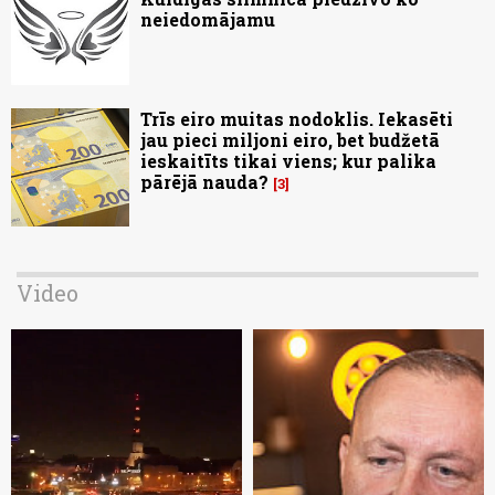
neiedomājamu
Trīs eiro muitas nodoklis. Iekasēti
jau pieci miljoni eiro, bet budžetā
ieskaitīts tikai viens; kur palika
pārējā nauda?
3
Video