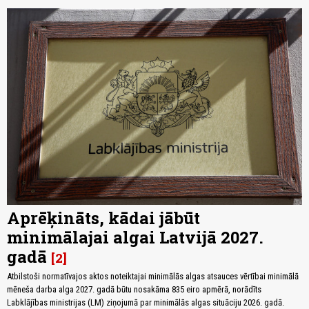
Aprēķināts, kādai jābūt
minimālajai algai Latvijā 2027.
gadā
2
Atbilstoši normatīvajos aktos noteiktajai minimālās algas atsauces vērtībai minimālā
mēneša darba alga 2027. gadā būtu nosakāma 835 eiro apmērā, norādīts
Labklājības ministrijas (LM) ziņojumā par minimālās algas situāciju 2026. gadā.