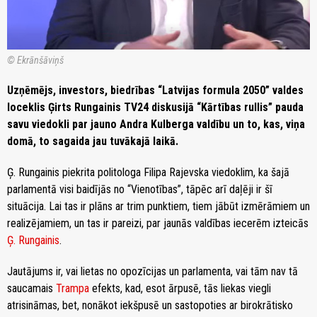
© Ekrānšāviņš
Uzņēmējs, investors, biedrības “Latvijas formula 2050” valdes
loceklis Ģirts Rungainis TV24 diskusijā “Kārtības rullis” pauda
savu viedokli par jauno Andra Kulberga valdību un to, kas, viņa
domā, to sagaida jau tuvākajā laikā.
Ģ. Rungainis piekrita politologa Filipa Rajevska viedoklim, ka šajā
parlamentā visi baidījās no “Vienotības”, tāpēc arī daļēji ir šī
situācija. Lai tas ir plāns ar trim punktiem, tiem jābūt izmērāmiem un
realizējamiem, un tas ir pareizi, par jaunās valdības iecerēm izteicās
Ģ. Rungainis
.
Jautājums ir, vai lietas no opozīcijas un parlamenta, vai tām nav tā
saucamais
Trampa
efekts, kad, esot ārpusē, tās liekas viegli
atrisināmas, bet, nonākot iekšpusē un sastopoties ar birokrātisko