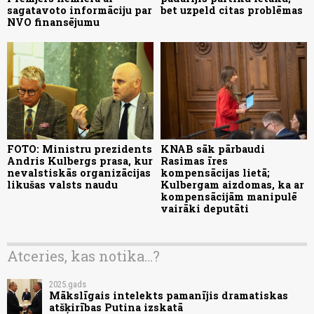
sagatavoto informāciju par
bet uzpeld citas problēmas
NVO finansējumu
FOTO: Ministru prezidents
KNAB sāk pārbaudi
Andris Kulbergs prasa, kur
Rasimas īres
nevalstiskās organizācijas
kompensācijas lietā;
likušas valsts naudu
Kulbergam aizdomas, ka ar
kompensācijām manipulē
vairāki deputāti
Atceries, kas notika...?
2025.gads
Mākslīgais intelekts pamanījis dramatiskas
atšķirības Putina izskatā