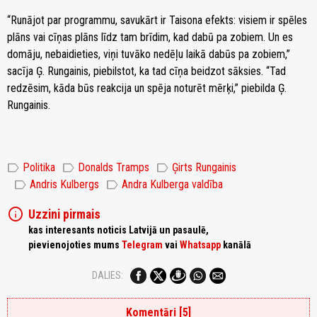
“Runājot par programmu, savukārt ir Taisona efekts: visiem ir spēles
plāns vai cīņas plāns līdz tam brīdim, kad dabū pa zobiem. Un es
domāju, nebaidieties, viņi tuvāko nedēļu laikā dabūs pa zobiem,”
sacīja Ģ. Rungainis, piebilstot, ka tad cīņa beidzot sāksies. “Tad
redzēsim, kāda būs reakcija un spēja noturēt mērķi,” piebilda Ģ.
Rungainis.
label
label
label
Politika
Donalds Tramps
Ģirts Rungainis
label
label
Andris Kulbergs
Andra Kulberga valdība
info
Uzzini pirmais
kas interesants noticis Latvijā un pasaulē,
pievienojoties mums
Telegram
vai
Whatsapp
kanālā
DALIES:
Komentāri [5]