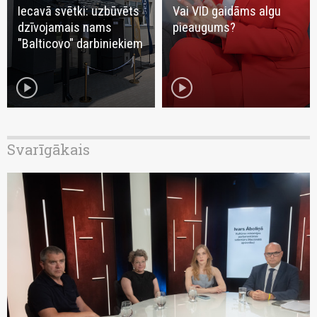
Iecavā svētki: uzbūvēts
Vai VID gaidāms algu
dzīvojamais nams
pieaugums?
"Balticovo" darbiniekiem
play_circle
play_circle
Svarīgākais