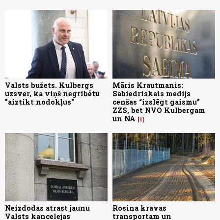
Valsts bužets. Kulbergs
Māris Krautmanis:
uzsver, ka viņš negribētu
Sabiedriskais medijs
"aiztikt nodokļus"
cenšas “izslēgt gaismu”
ZZS, bet NVO Kulbergam
un NA
1
Neizdodas atrast jaunu
Rosina kravas
Valsts kancelejas
transportam un