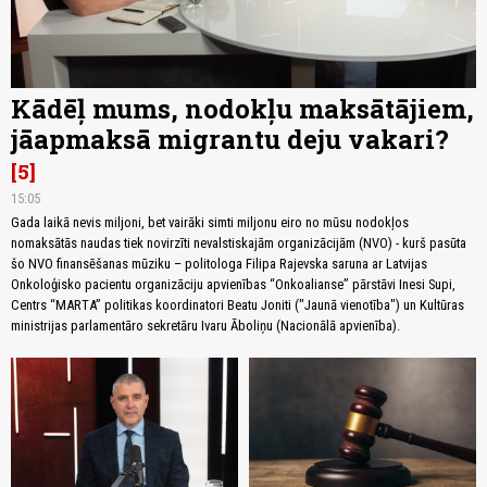
Kādēļ mums, nodokļu maksātājiem,
jāapmaksā migrantu deju vakari?
5
15:05
Gada laikā nevis miljoni, bet vairāki simti miljonu eiro no mūsu nodokļos
nomaksātās naudas tiek novirzīti nevalstiskajām organizācijām (NVO) - kurš pasūta
šo NVO finansēšanas mūziku – politologa Filipa Rajevska saruna ar Latvijas
Onkoloģisko pacientu organizāciju apvienības “Onkoalianse” pārstāvi Inesi Supi,
Centrs “MARTA” politikas koordinatori Beatu Joniti ("Jaunā vienotība") un Kultūras
ministrijas parlamentāro sekretāru Ivaru Āboliņu (Nacionālā apvienība).