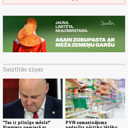
Saistītās ziņas
“Tas ir pilnīgs mēsls!”
PVN samazinājums
Premjers nemierā ar
padarījis pārtiku lētāku,