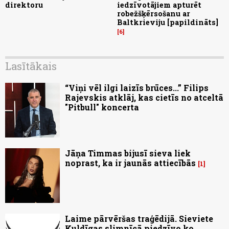
direktoru
iedzīvotājiem apturēt
robežšķērsošanu ar
Baltkrieviju [papildināts]
6
Lasītākais
“Viņi vēl ilgi laizīs brūces...” Filips
Rajevskis atklāj, kas cietīs no atceltā
"Pitbull" koncerta
Jāņa Timmas bijusī sieva liek
noprast, ka ir jaunās attiecībās
1
Laime pārvēršas traģēdijā. Sieviete
Kuldīgas slimnīcā piedzīvo ko