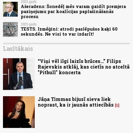
2023.gads
Ašeradens: Šonedēļ mēs varam gaidīt premjera
paziņojumu par koalīcijas paplašināšanās
procesu
2025.gads
TESTS. Izmēģini: atrodi paslēpušos kaķi 60
sekundēs. Ne visi to var izdarīt!
Lasītākais
“Viņi vēl ilgi laizīs brūces...” Filips
Rajevskis atklāj, kas cietīs no atceltā
"Pitbull" koncerta
Jāņa Timmas bijusī sieva liek
noprast, ka ir jaunās attiecībās
1