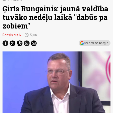
Ģirts Rungainis: jaunā valdība
tuvāko nedēļu laikā "dabūs pa
zobiem"
schedule
Portāls nra.lv
5.jun
Seko mums Google