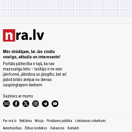
Mēs strādājam, lai Jūs zinātu
svarīgo, aktuālo un interesanto!
Portāla pārliecība ir tajā, ka nav
mazsvarīgu lietu – lasītājs ir ne vien
jāinformē, jābrīdina un jāizglīto, bet arī
jādod brīdis atelpai no dienas
saspringtajiem darbiem.
Sazinies ar mums:
Par nra.lv
Reklāma
Misija
Privātuma politika
Lietošanas noteikumi
Autortiesības
Ētikas kodekss
Vakances
Kontakti