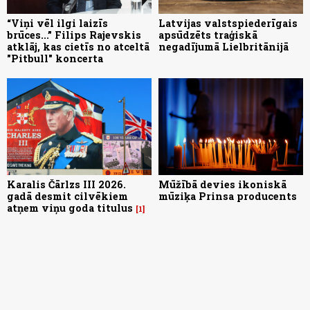
“Viņi vēl ilgi laizīs
Latvijas valstspiederīgais
brūces...” Filips Rajevskis
apsūdzēts traģiskā
atklāj, kas cietīs no atceltā
negadījumā Lielbritānijā
"Pitbull" koncerta
Karalis Čārlzs III 2026.
Mūžībā devies ikoniskā
gadā desmit cilvēkiem
mūziķa Prinsa producents
atņem viņu goda titulus
1