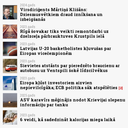
2024.gads
Virsdiriģents Mārtiņš Klišāns:
Dziesmusvētkiem draud iznīkšana un
izbeigšanās
2023.gads
Rīgā šovakar tiks veikti remontdarbi uz
dzelzceļa pārbrauktuves Krustpils ielā
2023.gads
Latvijas U-20 basketbolistes kļuvušas par
Eiropas vicečempionēm
2023.gads
Sievietes atstāsts par pieredzēto braucienu ar
autobusu uz Ventspili šokē līdzcilvēkus
2023.gads
Eiropa kļūst investoriem aizvien
nepievilcīgāka; ECB politika sāk atspēlēties
2
2025.gads
ASV karavīrs mēģinājis nodot Krievijai slepenu
informāciju par tanku
2023.gads
6 veidi, kā sadedzināt kalorijas miega laikā