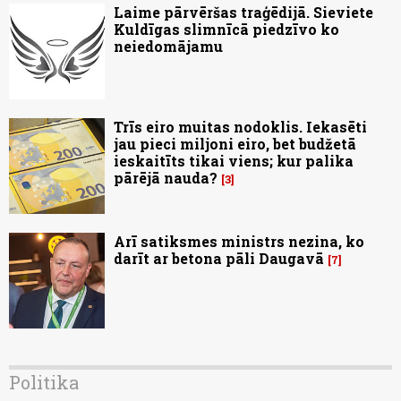
Laime pārvēršas traģēdijā. Sieviete
Kuldīgas slimnīcā piedzīvo ko
neiedomājamu
Trīs eiro muitas nodoklis. Iekasēti
jau pieci miljoni eiro, bet budžetā
ieskaitīts tikai viens; kur palika
pārējā nauda?
3
Arī satiksmes ministrs nezina, ko
darīt ar betona pāli Daugavā
7
Politika