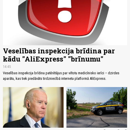
Veselības inspekcija brīdina par
kādu "AliExpress" "brīnumu"
14:45
Veselības inspekcija brīdina patērētājus par viltotu medicīnisko ierīci – dzirdes
aparātu, kas tiek piedāvāts tirdzniecībā interneta platformā AliExpress.