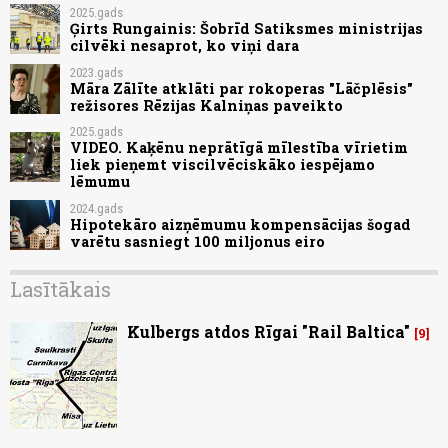
2025.gads
Ģirts Rungainis: Šobrīd Satiksmes ministrijas
cilvēki nesaprot, ko viņi dara
2023.gads
Māra Zālīte atklāti par rokoperas "Lāčplēsis"
režisores Rēzijas Kalniņas paveikto
2025.gads
VIDEO. Kaķēnu neprātīgā mīlestība vīrietim
liek pieņemt viscilvēciskāko iespējamo
lēmumu
2024.gads
Hipotekāro aizņēmumu kompensācijas šogad
varētu sasniegt 100 miljonus eiro
Lasītākais
Kulbergs atdos Rīgai "Rail Baltica"
9