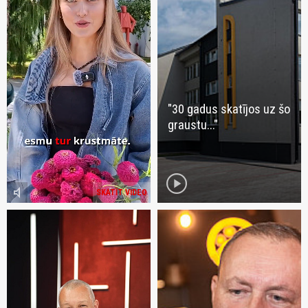
"30 gadus skatījos uz šo
graustu..."
play_circle
volume_mute
SKATĪT VIDEO