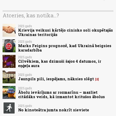
Atceries, kas notika...?
2023.gads
Krievija veikusi kārtējo cinisko soli okupētajās
Ukrainas teritorijās
2023.gads
Marks Feigins prognozē, kad Ukrainā beigsies
karadarbība
2025.gads
Cilvēkiem, kas dzimuši šajos 4 datumos, ir
eņģeļa aura
2023.gads
Jaunpils pili, iespējams, nāksies slēgt
2
2025.gads
Ābolu ievārījums ar rozmarīnu – mazliet
citādāks veids, kā izmantot kritušos ābolus
2025.gads
No kinoteātra jumta nokrīt sieviete