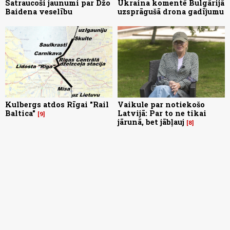
Satraucoši jaunumi par Džo
Ukraina komentē Bulgārijā
Baidena veselību
uzsprāgušā drona gadījumu
Kulbergs atdos Rīgai "Rail
Vaikule par notiekošo
Baltica"
Latvijā: Par to ne tikai
9
jārunā, bet jābļauj
8