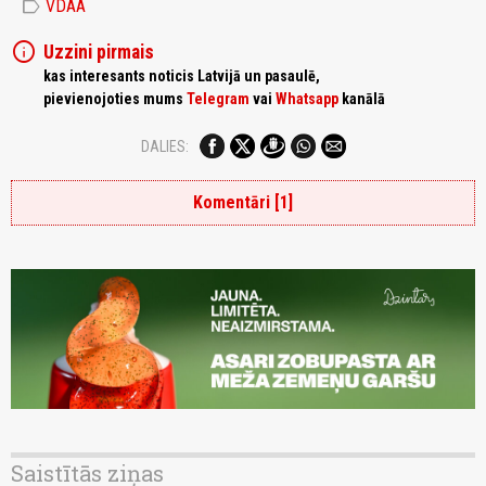
label
VDAA
info
Uzzini pirmais
kas interesants noticis Latvijā un pasaulē,
pievienojoties mums
Telegram
vai
Whatsapp
kanālā
DALIES:
Komentāri [1]
Saistītās ziņas