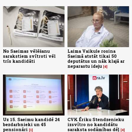
No Saeimas vēlēšanu
Laima Vaikule rosina
sarakstiem svītroti vēl
Saeimā atstāt tikai 50
trīs kandidāti
deputātus un nāk klajā ar
neparastu ideju
4
Uz 15. Saeimu kandidē 24
CVK Ēriku Stendzenieku
bezdarbnieki un 45
izsvītro no kandidātu
pensionāri
saraksta sodāmības dēļ
1
4