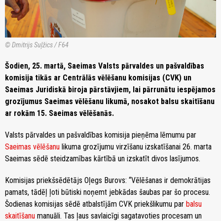
© Dmitrijs Suļžics / F64
Šodien, 25. martā, Saeimas Valsts pārvaldes un pašvaldības
komisija tikās ar Centrālās vēlēšanu komisijas (CVK) un
Saeimas Juridiskā biroja pārstāvjiem, lai pārrunātu iespējamos
grozījumus Saeimas vēlēšanu likumā, nosakot balsu skaitīšanu
ar rokām 15. Saeimas vēlēšanās.
Valsts pārvaldes un pašvaldības komisija pieņēma lēmumu par
Saeimas vēlēšanu
likuma grozījumu virzīšanu izskatīšanai 26. marta
Saeimas sēdē steidzamības kārtībā un izskatīt divos lasījumos.
Komisijas priekšsēdētājs Oļegs Burovs: “Vēlēšanas ir demokrātijas
pamats, tādēļ ļoti būtiski noņemt jebkādas šaubas par šo procesu.
Šodienas komisijas sēdē atbalstījām CVK priekšlikumu par
balsu
skaitīšanu
manuāli. Tas ļaus savlaicīgi sagatavoties procesam un