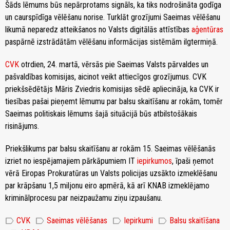
Šāds lēmums būs nepārprotams signāls, ka tiks nodrošināta godīga
un caurspīdīga vēlēšanu norise. Turklāt grozījumi Saeimas vēlēšanu
likumā neparedz atteikšanos no Valsts digitālās attīstības
aģentūras
paspārnē izstrādātām vēlēšanu informācijas sistēmām ilgtermiņā.
CVK
otrdien, 24. martā, vērsās pie Saeimas Valsts pārvaldes un
pašvaldības komisijas, aicinot veikt attiecīgos grozījumus. CVK
priekšsēdētājs Māris Zviedris komisijas sēdē apliecināja, ka CVK ir
tiesības pašai pieņemt lēmumu par balsu skaitīšanu ar rokām, tomēr
Saeimas politiskais lēmums šajā situācijā būs atbilstošākais
risinājums.
Priekšlikums par balsu skaitīšanu ar rokām 15. Saeimas vēlēšanās
izriet no iespējamajiem pārkāpumiem IT
iepirkumos
, īpaši ņemot
vērā Eiropas Prokuratūras un Valsts policijas uzsākto izmeklēšanu
par krāpšanu 1,5 miljonu eiro apmērā, kā arī KNAB izmeklējamo
kriminālprocesu par neizpaužamu ziņu izpaušanu.
label
label
label
label
CVK
Saeimas vēlēšanas
Iepirkumi
Balsu skaitīšana