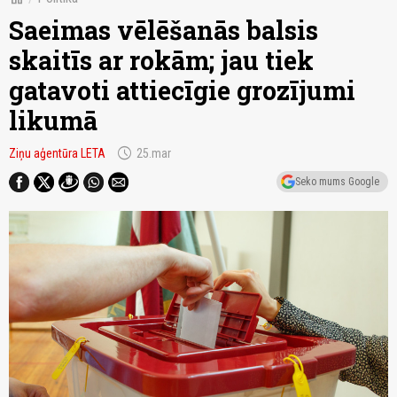
Saeimas vēlēšanās balsis
skaitīs ar rokām; jau tiek
gatavoti attiecīgie grozījumi
likumā
schedule
Ziņu aģentūra LETA
25.mar
Seko mums Google