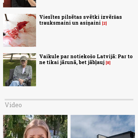
Viesītes pilsētas svētki izvēršas
trauksmaini un asiņaini
2
Vaikule par notiekošo Latvijā: Par to
ne tikai jārunā, bet jābļauj
8
Video