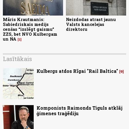
Māris Krautmanis:
Neizdodas atrast jaunu
Sabiedriskais medijs
Valsts kancelejas
cenšas “izslēgt gaismu”
direktoru
ZZS, bet NVO Kulbergam
un NA
1
Lasītākais
Kulbergs atdos Rīgai "Rail Baltica"
9
Komponists Raimonds Tiguls atklāj
ģimenes traģēdiju