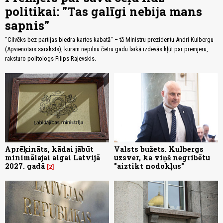
politikai: "Tas galīgi nebija mans
sapnis"
"Cilvēks bez partijas biedra kartes kabatā" – tā Ministru prezidentu Andri Kulbergu
(Apvienotais saraksts), kuram nepilnu četru gadu laikā izdevās kļūt par premjeru,
raksturo politologs Filips Rajevskis.
Aprēķināts, kādai jābūt
Valsts bužets. Kulbergs
minimālajai algai Latvijā
uzsver, ka viņš negribētu
2027. gadā
"aiztikt nodokļus"
2