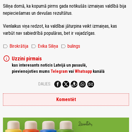
Siliņa domā, ka kopumā pirms gada notikušās izmaiņas valdībā bija
nepieciešamas un devušas rezultātus.
Vienlaikus viņa redzot, ka valdībai jāturpina veikt izmaiņas, kas
varbūt nav sabiedrībā populāras, bet ir vajadzīgas.
label
label
label
Birokrātija
Evika Siliņa
bulings
info
Uzzini pirmais
kas interesants noticis Latvijā un pasaulē,
pievienojoties mums
Telegram
vai
Whatsapp
kanālā
DALIES:
Komentēt