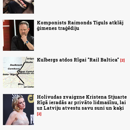
Komponists Raimonds Tiguls atklāj
ģimenes traģēdiju
Kulbergs atdos Rīgai "Rail Baltica"
2
Holivudas zvaigzne Kristena Stjuarte
Rīgā ieradās ar privāto lidmašīnu, lai
uz Latviju atvestu savu suni un kaķi
2