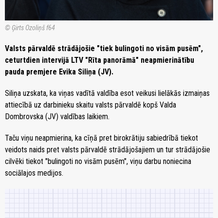
© Ģirts Ozoliņš f64
Valsts pārvaldē strādājošie "tiek bulingoti no visām pusēm",
ceturtdien intervijā LTV "Rīta panorāmā" neapmierinātību
pauda premjere Evika Siliņa (JV).
Siliņa uzskata, ka viņas vadītā valdība esot veikusi lielākās izmaiņas
attiecībā uz darbinieku skaitu valsts pārvaldē kopš Valda
Dombrovska (JV) valdības laikiem.
Taču viņu neapmierina, ka cīņā pret birokrātiju sabiedrībā tiekot
veidots naids pret valsts pārvaldē strādājošajiem un tur strādājošie
cilvēki tiekot "bulingoti no visām pusēm", viņu darbu noniecina
sociālajos medijos.