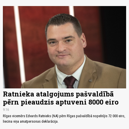
Ratnieka atalgojums pašvaldībā
pērn pieaudzis aptuveni 8000 eiro
9:16
Rīgas vicemērs Edvards Ratnieks (NA) pērn Rīgas pašvaldībā nopelnījis 72 000 eiro,
liecina viņa amatpersonas deklarācija.