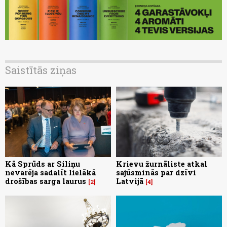
Saistītās ziņas
Kā Sprūds ar Siliņu
Krievu žurnāliste atkal
nevarēja sadalīt lielākā
sajūsminās par dzīvi
drošības sarga laurus
Latvijā
2
4