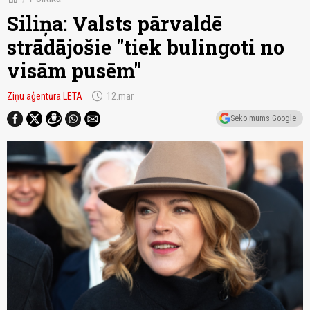
Siliņa: Valsts pārvaldē
strādājošie "tiek bulingoti no
visām pusēm"
schedule
Ziņu aģentūra LETA
12.mar
Seko mums Google