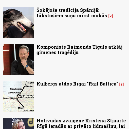
Šokējoša tradīcija Spānijā:
tūkstošiem suņu mirst mokās
2
Komponists Raimonds Tiguls atklāj
ģimenes traģēdiju
Kulbergs atdos Rīgai "Rail Baltica"
2
Holivudas zvaigzne Kristena Stjuarte
Rīgā ieradās ar privāto lidmašīnu, lai