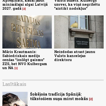
Aprēķināts, kādai jābūt
Valsts bužets. Kulbergs
minimālajai algai Latvijā
uzsver, ka viņš negribētu
2027. gadā
"aiztikt nodokļus"
2
Māris Krautmanis:
Neizdodas atrast jaunu
Sabiedriskais medijs
Valsts kancelejas
cenšas “izslēgt gaismu”
direktoru
ZZS, bet NVO Kulbergam
un NA
1
Lasītākais
Šokējoša tradīcija Spānijā:
tūkstošiem suņu mirst mokās
2