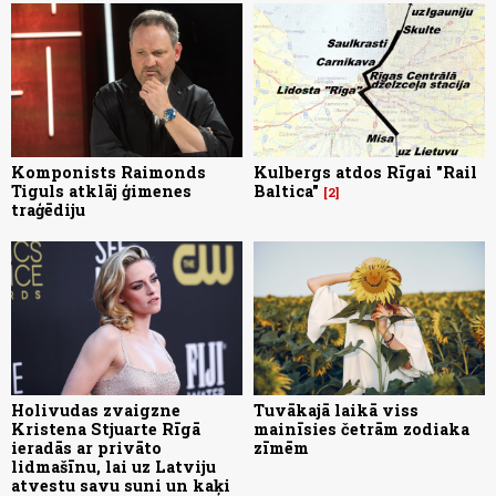
Komponists Raimonds
Kulbergs atdos Rīgai "Rail
Tiguls atklāj ģimenes
Baltica"
2
traģēdiju
Holivudas zvaigzne
Tuvākajā laikā viss
Kristena Stjuarte Rīgā
mainīsies četrām zodiaka
ieradās ar privāto
zīmēm
lidmašīnu, lai uz Latviju
atvestu savu suni un kaķi