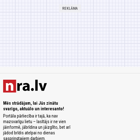
Mēs strādājam, lai Jūs zinātu
svarīgo, aktuālo un interesanto!
Portāla pārliecība ir tajā, ka nav
mazsvarīgu lietu – lasītājs ir ne vien
jāinformē, jābrīdina un jāizglīto, bet arī
jādod brīdis atelpai no dienas
saspringtajiem darbiem.