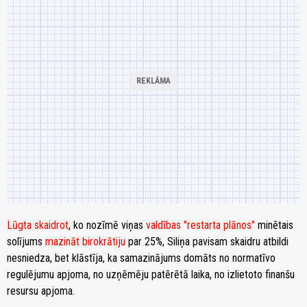
Lūgta skaidrot
, ko nozīmē viņas
valdības "restarta plānos"
minētais
solījums
mazināt birokrātiju
par 25%, Siliņa pavisam skaidru atbildi
nesniedza, bet klāstīja, ka samazinājums domāts no normatīvo
regulējumu apjoma, no uzņēmēju patērētā laika, no izlietoto finanšu
resursu apjoma.