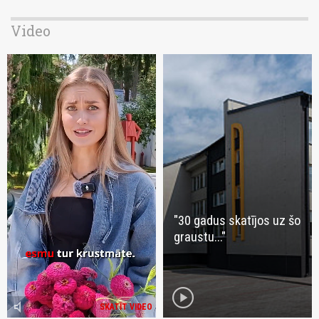
Video
"30 gadus skatījos uz šo
graustu..."
play_circle
volume_mute
SKATĪT VIDEO