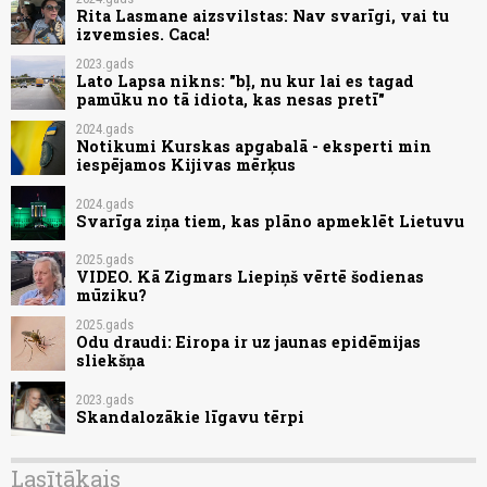
Rita Lasmane aizsvilstas: Nav svarīgi, vai tu
izvemsies. Caca!
2023.gads
Lato Lapsa nikns: "bļ, nu kur lai es tagad
pamūku no tā idiota, kas nesas pretī"
2024.gads
Notikumi Kurskas apgabalā - eksperti min
iespējamos Kijivas mērķus
2024.gads
Svarīga ziņa tiem, kas plāno apmeklēt Lietuvu
2025.gads
VIDEO. Kā Zigmars Liepiņš vērtē šodienas
mūziku?
2025.gads
Odu draudi: Eiropa ir uz jaunas epidēmijas
sliekšņa
2023.gads
Skandalozākie līgavu tērpi
Lasītākais