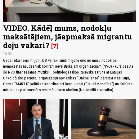
VIDEO. Kādēļ mums, nodokļu
maksātājiem, jāapmaksā migrantu
deju vakari?
7
15:05
Gada laikā nevis miljoni, bet vairāki simti miljonu eiro no mūsu nodokļos
nomaksātās naudas tiek novirzīti nevalstiskajām organizācijām (NVO) - kurš pasūta
šo NVO finansēšanas mūziku – politologa Filipa Rajevska saruna ar Latvijas
Onkoloģisko pacientu organizāciju apvienības “Onkoalianse” pārstāvi Inesi Supi,
Centrs “MARTA” politikas koordinatori Beatu Joniti ("Jaunā vienotība") un Kultūras
ministrijas parlamentāro sekretāru Ivaru Āboliņu (Nacionālā apvienība).