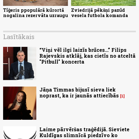
Tīģeris ppopulārā kūrortā
Zviedrijā pēkšņi pazūd
nogalina rezervāta uzraugu
vesela futbola komanda
Lasītākais
“Viņi vēl ilgi laizīs brūces...” Filips
Rajevskis atklāj, kas cietīs no atceltā
"Pitbull" koncerta
Jāņa Timmas bijusī sieva liek
noprast, ka ir jaunās attiecībās
1
Laime pārvēršas traģēdijā. Sieviete
Kuldīgas slimnīcā piedzīvo ko