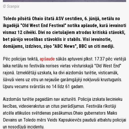
© Scanpix
Toledo pilsētā Ohaio štatā ASV sestdien, 6. jūnijā, netālu no
ikgadējā "Old West End Festival" notika apšaude, kurā ievainoti
vismaz 12 cilvēki. Divi no cietušajiem atrodas kritiskā stāvoklī,
bet pārējo veselības stāvoklis ir stabils. Visi ievainotie,
domājams, izdzīvos, ziņo "ABC News", BBC un citi mediji.
Pēc policijas teiktā,
apšaude
sākās aptuveni plkst. 17.37 pēc vietējā
laika netālu no festivāla norises vietas vēsturiskajā "Old West End"
rajonā. Izmeklētāji uzskata, ka divi aizdomās turētie, visticamāk,
šāvuši viens uz otru un nejaušie garāmgājēji nokļuvuši krustugunīs.
Upuru vecums svārstās no 14 līdz 61 gadam.
Aizdomās turētie pagaidām nav aizturēti. Policija izskata liecinieku
liecības, videoierakstus un citus pierādījumus. Festivāla rīkotāji
atcēla atlikušos svētdienas pasākumus.
Ohaio gubernators Maiks
Devains un Toledo mērs Veids Kapsukievičs pauduši atbalstu policijai
un nosodījuši incidentu.