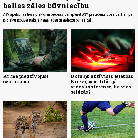
balles zāles būvniecību
ASV apelācijas tiesa piektdien pieprasījusi apturēt ASV prezidenta Donalda Trampa
projektu izbūvēt Baltajā namā jaunu grandiozu balles zāli.
Krima piedzīvojusi
Ukraiņu aktīvists ielaužas
uzbrukumu
Krievijas militārajā
videokonferencē; kā viss
beidzās?