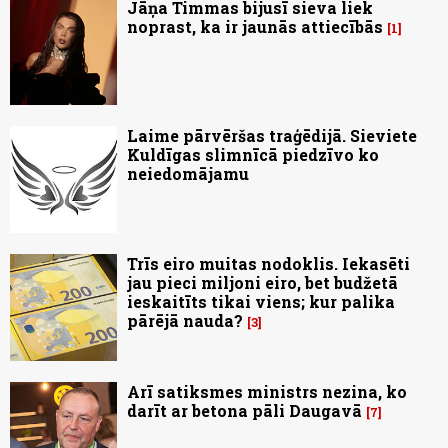
Jāņa Timmas bijusī sieva liek
noprast, ka ir jaunās attiecībās
1
Laime pārvēršas traģēdijā. Sieviete
Kuldīgas slimnīcā piedzīvo ko
neiedomājamu
Trīs eiro muitas nodoklis. Iekasēti
jau pieci miljoni eiro, bet budžetā
ieskaitīts tikai viens; kur palika
pārējā nauda?
3
Arī satiksmes ministrs nezina, ko
darīt ar betona pāli Daugavā
7