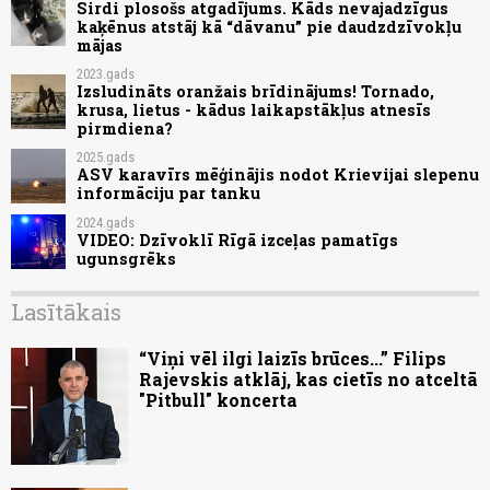
Sirdi plosošs atgadījums. Kāds nevajadzīgus
kaķēnus atstāj kā “dāvanu” pie daudzdzīvokļu
mājas
2023.gads
Izsludināts oranžais brīdinājums! Tornado,
krusa, lietus - kādus laikapstākļus atnesīs
pirmdiena?
2025.gads
ASV karavīrs mēģinājis nodot Krievijai slepenu
informāciju par tanku
2024.gads
VIDEO: Dzīvoklī Rīgā izceļas pamatīgs
ugunsgrēks
Lasītākais
“Viņi vēl ilgi laizīs brūces...” Filips
Rajevskis atklāj, kas cietīs no atceltā
"Pitbull" koncerta