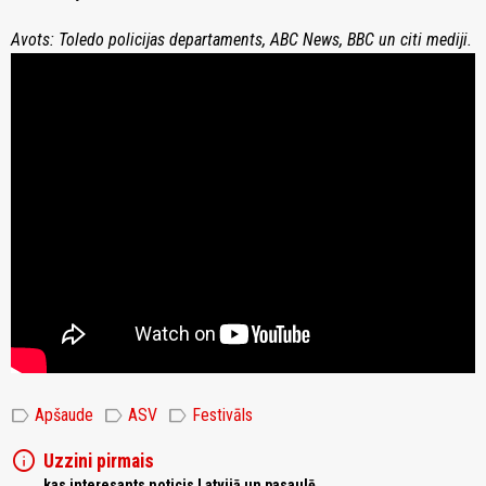
Avots: Toledo policijas departaments, ABC News, BBC un citi mediji.
label
label
label
Apšaude
ASV
Festivāls
info
Uzzini pirmais
kas interesants noticis Latvijā un pasaulē,