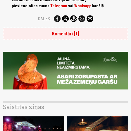
pievienojoties mums
Telegram
vai
Whatsapp
kanālā
DALIES:
Komentāri [1]
Saistītās ziņas