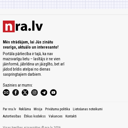
Mēs strādājam, lai Jūs zinātu
svarīgo, aktuālo un interesanto!
Portāla pārliecība ir tajā, ka nav
mazsvarīgu lietu – lasītājs ir ne vien
jāinformē, jābrīdina un jāizglīto, bet arī
jādod brīdis atelpai no dienas
saspringtajiem darbiem.
Sazinies ar mums:
Par nra.lv
Reklāma
Misija
Privātuma politika
Lietošanas noteikumi
Autortiesības
Ētikas kodekss
Vakances
Kontakti
Visas tiesības aizsargātas © nra.lv, 2026