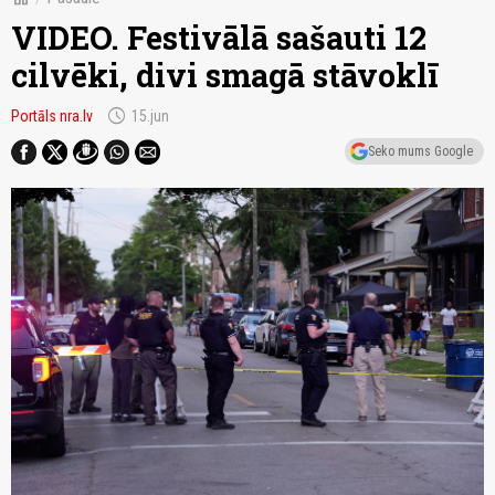
VIDEO. Festivālā sašauti 12
cilvēki, divi smagā stāvoklī
schedule
Portāls nra.lv
15.jun
Seko mums Google