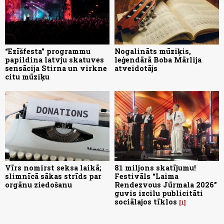
“Ezīšfesta” programmu
Nogalināts mūziķis,
papildina latvju skatuves
leģendārā Boba Mārlija
sensācija Stirna un virkne
atveidotājs
citu mūziķu
Vīrs nomirst seksa laikā;
81 miljons skatījumu!
slimnīcā sākas strīds par
Festivāls “Laima
orgānu ziedošanu
Rendezvous Jūrmala 2026”
guvis izcilu publicitāti
sociālajos tīklos
1