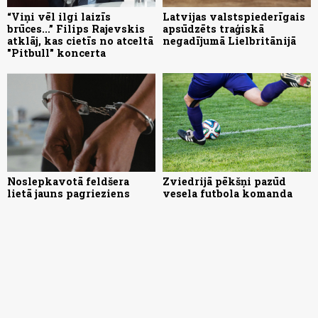
“Viņi vēl ilgi laizīs
Latvijas valstspiederīgais
brūces...” Filips Rajevskis
apsūdzēts traģiskā
atklāj, kas cietīs no atceltā
negadījumā Lielbritānijā
"Pitbull" koncerta
Noslepkavotā feldšera
Zviedrijā pēkšņi pazūd
lietā jauns pagrieziens
vesela futbola komanda