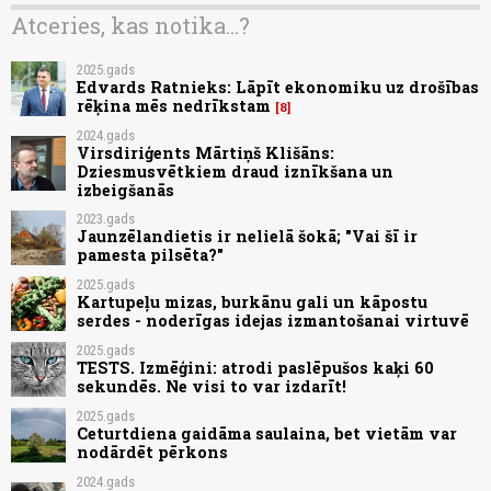
Atceries, kas notika...?
2025.gads
Edvards Ratnieks: Lāpīt ekonomiku uz drošības
rēķina mēs nedrīkstam
8
2024.gads
Virsdiriģents Mārtiņš Klišāns:
Dziesmusvētkiem draud iznīkšana un
izbeigšanās
2023.gads
Jaunzēlandietis ir nelielā šokā; "Vai šī ir
pamesta pilsēta?"
2025.gads
Kartupeļu mizas, burkānu gali un kāpostu
serdes - noderīgas idejas izmantošanai virtuvē
2025.gads
TESTS. Izmēģini: atrodi paslēpušos kaķi 60
sekundēs. Ne visi to var izdarīt!
2025.gads
Ceturtdiena gaidāma saulaina, bet vietām var
nodārdēt pērkons
2024.gads