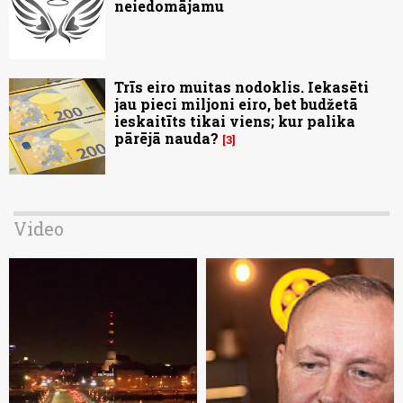
neiedomājamu
Trīs eiro muitas nodoklis. Iekasēti
jau pieci miljoni eiro, bet budžetā
ieskaitīts tikai viens; kur palika
pārējā nauda?
3
Video