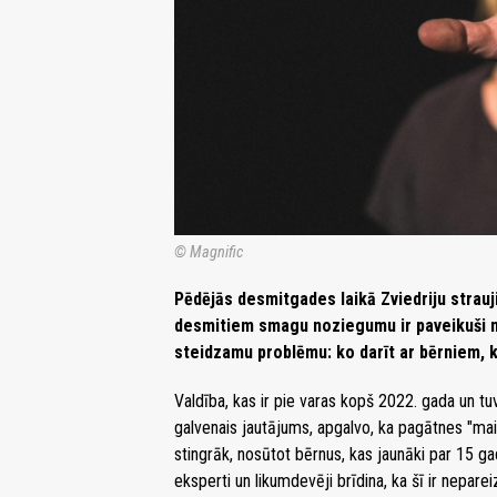
© Magnific
Pēdējās desmitgades laikā Zviedriju strau
desmitiem smagu noziegumu ir paveikuši nep
steidzamu problēmu: ko darīt ar bērniem, 
Valdība, kas ir pie varas kopš 2022. gada un 
galvenais jautājums, apgalvo, ka pagātnes "maigā
stingrāk, nosūtot bērnus, kas jaunāki par 15 g
eksperti un likumdevēji brīdina, ka šī ir neparei