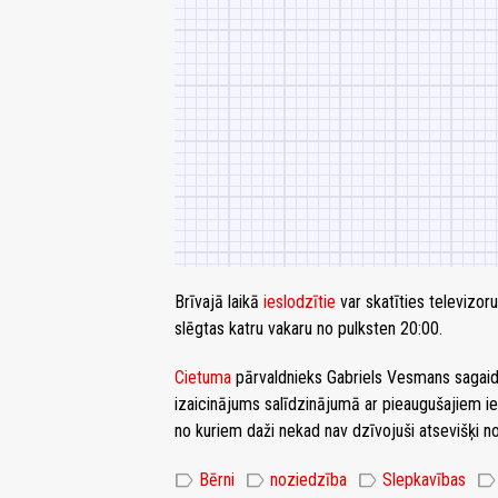
Brīvajā laikā
ieslodzītie
var skatīties televizor
slēgtas katru vakaru no pulksten 20:00.
Cietuma
pārvaldnieks Gabriels Vesmans sagaida 
izaicinājums salīdzinājumā ar pieaugušajiem i
no kuriem daži nekad nav dzīvojuši atsevišķi n
label
label
label
label
Bērni
noziedzība
Slepkavības