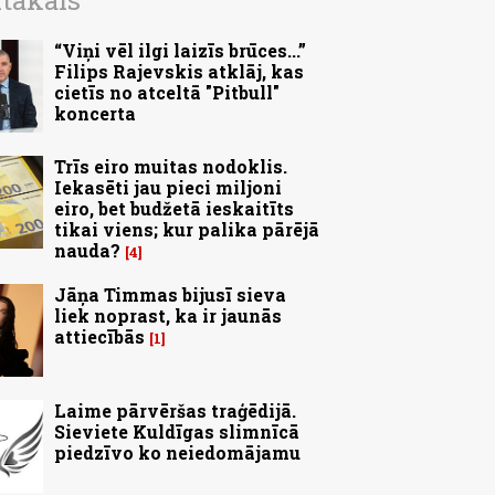
ītākais
“Viņi vēl ilgi laizīs brūces...”
Filips Rajevskis atklāj, kas
cietīs no atceltā "Pitbull"
koncerta
Trīs eiro muitas nodoklis.
Iekasēti jau pieci miljoni
eiro, bet budžetā ieskaitīts
tikai viens; kur palika pārējā
nauda?
4
Jāņa Timmas bijusī sieva
liek noprast, ka ir jaunās
attiecībās
1
Laime pārvēršas traģēdijā.
Sieviete Kuldīgas slimnīcā
piedzīvo ko neiedomājamu