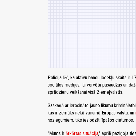
Policija lēš, ka aktīvu bandu locekļu skaits ir 
sociālos medijus, lai vervētu pusaudžus un da
sprādzienu veikšanai visā Ziemeļvalstīs.
Saskaņā ar ierosināto jauno likumu kriminālat
kas ir zemāks nekā vairumā Eiropas valstu, un
noziegumiem, tiks ieslodzīti īpašos cietumos.
"Mums ir
ārkārtas situācija
," aprīlī paziņoja t