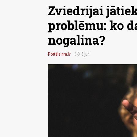
Zviedrijai jāti
problēmu: ko da
nogalina?
schedule
Portāls nra.lv
5.jun