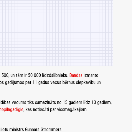
17 500, un tām ir 50 000 līdzdalībnieku.
Bandas
izmanto
žos gadījumos pat 11 gadus vecus bērnus slepkavību un
bildības vecums tiks samazināts no 15 gadiem līdz 13 gadiem,
nepilngadīgie
, kas notiesāti par vissmagākajiem
ieslietu ministrs Gunnars Strommers.