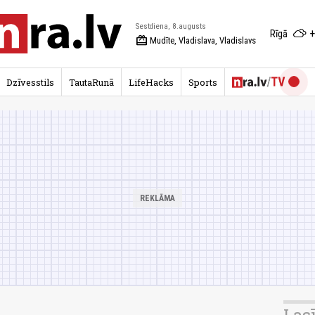
Sestdiena, 8.augusts
+
Rīgā
redeem
Mudīte, Vladislava, Vladislavs
Dzīvesstils
TautaRunā
LifeHacks
Sports