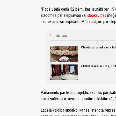
"Pagājušajā gadā 52 bērni, kas jaunāki par 15 ga
aizdomās par slepkavību vai
slepkavības
mēģin
uzbrukumu vai laupīšanu. Mēs runājam par slep
ŠOBRĪD LASA
Vīrieša pirmsnāves vēst
VIDEO. Kādēļ mums, nod
Parlaments par likumprojektu, kas tiks pārskat
samazināšana ir viena no jaunām taktikām cīņ
Labējā valdība apgalvo, ka tās īstenotā represī