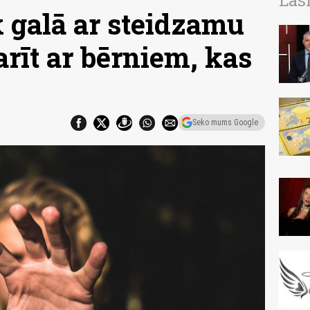
Las
ek galā ar steidzamu
rīt ar bērniem, kas
Seko mums Google