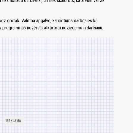
tika nošauti 62 cilvēki, un tiek skaidrots, ka arvien vairāk
udz grūtāk. Valdība apgalvo, ka cietums darbosies kā
ijas programmas novērsīs atkārtotu noziegumu izdarīšanu.