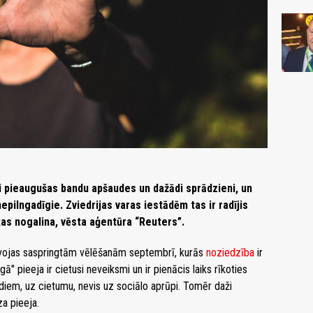
ji pieaugušas bandu apšaudes un dažādi sprādzieni, un
ilngadīgie. Zviedrijas varas iestādēm tas ir radījis
kas nogalina, vēsta aģentūra “Reuters”.
tuvojas saspringtām vēlēšanām septembrī, kurās
noziedzība
ir
" pieeja ir cietusi neveiksmi un ir pienācis laiks rīkoties
adiem, uz cietumu, nevis uz sociālo aprūpi. Tomēr daži
za pieeja.