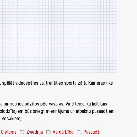
u, spēlēt videospēles vai trenēties sporta zālē. Kameras tiks
pirmos ieslodzītos pēc vasaras. Viņš teica, ka lielākais
eslodzītajiem būs sniegt mierinājumu un atbalstu pusaudžiem,
o vecākiem,.
label
label
label
Cietums
Zviedrija
Vardarbība
Pusaudži