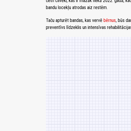
četri cilvēki, kas ir mazāk nekā 2022. gadā, kad 
bandu locekļu atrodas aiz restēm.
Taču apturēt bandas, kas vervē
bērnus
, būs da
preventīvs līdzeklis un intensīvas rehabilitāc