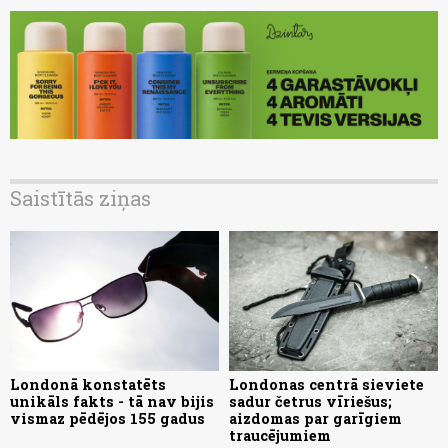
Saistītās ziņas
Londonā konstatēts
Londonas centrā sieviete
unikāls fakts - tā nav bijis
sadur četrus vīriešus;
vismaz pēdējos 155 gadus
aizdomas par garīgiem
traucējumiem