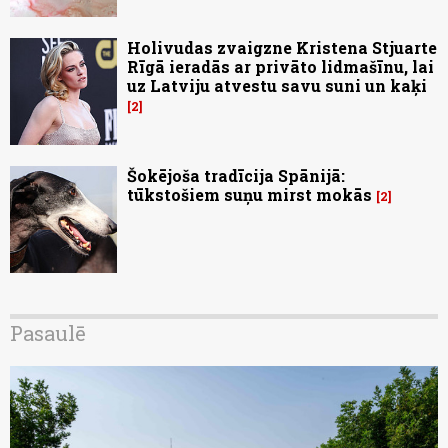
Holivudas zvaigzne Kristena Stjuarte
Rīgā ieradās ar privāto lidmašīnu, lai
uz Latviju atvestu savu suni un kaķi
2
Šokējoša tradīcija Spānijā:
tūkstošiem suņu mirst mokās
2
Pasaulē