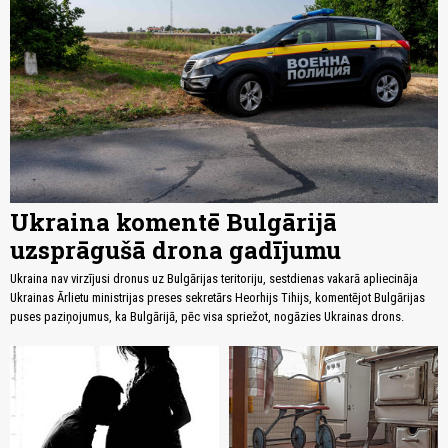
Ukraina komentē Bulgārijā
uzsprāgušā drona gadījumu
Ukraina nav virzījusi dronus uz Bulgārijas teritoriju, sestdienas vakarā apliecināja
Ukrainas Ārlietu ministrijas preses sekretārs Heorhijs Tihijs, komentējot Bulgārijas
puses paziņojumus, ka Bulgārijā, pēc visa spriežot, nogāzies Ukrainas drons.