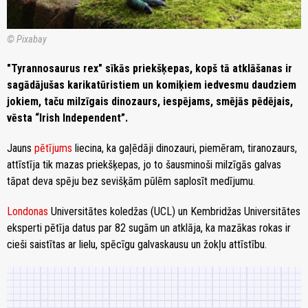
© Pixabay
"Tyrannosaurus rex" sīkās priekšķepas, kopš tā atklāšanas ir
sagādājušas karikatūristiem un komiķiem iedvesmu daudziem
jokiem, taču milzīgais dinozaurs, iespējams, smējās pēdējais,
vēsta “Irish Independent”.
Jauns
pētījums
liecina, ka gaļēdāji dinozauri, piemēram, tiranozaurs,
attīstīja tik mazas priekšķepas, jo to šausminoši milzīgās galvas
tāpat deva spēju bez sevišķām pūlēm saplosīt medījumu.
Londonas
Universitātes koledžas (UCL) un Kembridžas Universitātes
eksperti pētīja datus par 82 sugām un atklāja, ka mazākas rokas ir
cieši saistītas ar lielu, spēcīgu galvaskausu un žokļu attīstību.