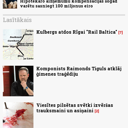
Hipotekāro aizņēmumu kompensācijas šogad
varētu sasniegt 100 miljonus eiro
Lasītākais
Kulbergs atdos Rīgai "Rail Baltica"
7
Komponists Raimonds Tiguls atklāj
ģimenes traģēdiju
Viesītes pilsētas svētki izvēršas
trauksmaini un asiņaini
2