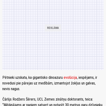
Pētnieki uzskata, ka gigantisko dinoazuru
evolūcija
, iespējams, ir
novedusi pie pārejas uz medībām, izmantojot žokļus un galvas,
nevis nagus.
Čārlijs Rodžers Šērers, UCL Zemes zinātņu doktorants, teica:
“Mēģinājums ar nagiem satvert un noturēt 30 metrus garu dzīvnieku