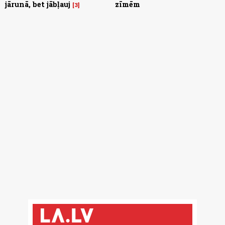
jārunā, bet jābļauj
zīmēm
3