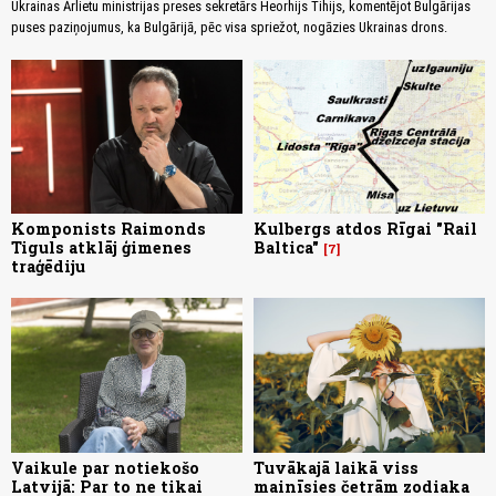
Ukrainas Ārlietu ministrijas preses sekretārs Heorhijs Tihijs, komentējot Bulgārijas
puses paziņojumus, ka Bulgārijā, pēc visa spriežot, nogāzies Ukrainas drons.
Komponists Raimonds
Kulbergs atdos Rīgai "Rail
Tiguls atklāj ģimenes
Baltica"
7
traģēdiju
Vaikule par notiekošo
Tuvākajā laikā viss
Latvijā: Par to ne tikai
mainīsies četrām zodiaka