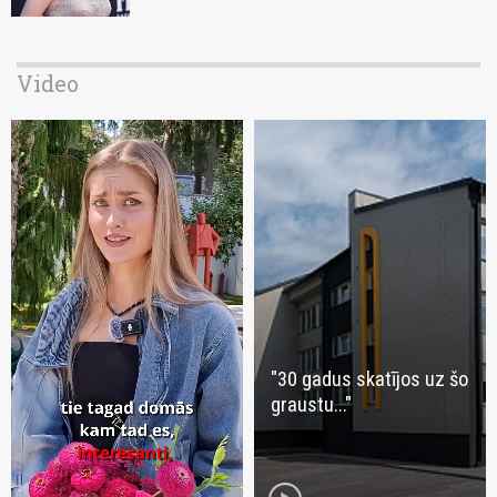
Video
"30 gadus skatījos uz šo
graustu..."