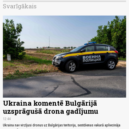
Svarīgākais
Ukraina komentē Bulgārijā
uzsprāgušā drona gadījumu
12:44
Ukraina nav virzījusi dronus uz Bulgārijas teritoriju, sestdienas vakarā apliecināja