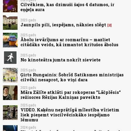
Cilvēkiem, kas dzimuši šajos 4 datumos, ir
eņģeļa aura
2023.gads
Jaunpils pili, iespējams, nāksies slēgt
2
2025.gads
Ābolu ievārījums ar rozmarīnu – mazliet
citādāks veids, kā izmantot kritušos ābolus
2025.gads
No kinoteātra jumta nokrīt sieviete
2025.gads
Ģirts Rungainis: Šobrīd Satiksmes ministrijas
cilvēki nesaprot, ko viņi dara
2023.gads
Māra Zālīte atklāti par rokoperas "Lāčplēsis"
režisores Rēzijas Kalniņas paveikto
2025.gads
VIDEO. Kaķēnu neprātīgā mīlestība vīrietim
liek pieņemt viscilvēciskāko iespējamo
lēmumu
2024.gads