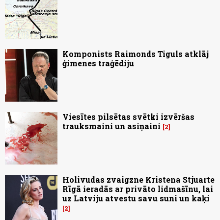
Komponists Raimonds Tiguls atklāj
ģimenes traģēdiju
Viesītes pilsētas svētki izvēršas
trauksmaini un asiņaini
2
Holivudas zvaigzne Kristena Stjuarte
Rīgā ieradās ar privāto lidmašīnu, lai
uz Latviju atvestu savu suni un kaķi
2