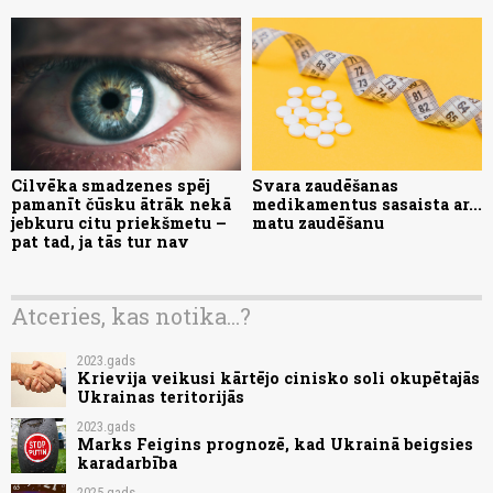
Cilvēka smadzenes spēj
Svara zaudēšanas
pamanīt čūsku ātrāk nekā
medikamentus sasaista ar...
jebkuru citu priekšmetu –
matu zaudēšanu
pat tad, ja tās tur nav
Atceries, kas notika...?
2023.gads
Krievija veikusi kārtējo cinisko soli okupētajās
Ukrainas teritorijās
2023.gads
Marks Feigins prognozē, kad Ukrainā beigsies
karadarbība
2025.gads