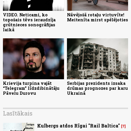
VIDEO. Neticami, ko
Nāvējošā rotaļu virtuvīte!
topošais tēvs ieraudzīja
Meitenīta mirst spēlējoties
grūtnieces sonogrāfijas
laikā
Krievija turpina vajāt
Serbijas prezidents izsaka
“Telegram” līdzdibinātāju
drūmas prognozes par karu
Pāvelu Durovu
Ukrainā
Lasītākais
Kulbergs atdos Rīgai "Rail Baltica"
7