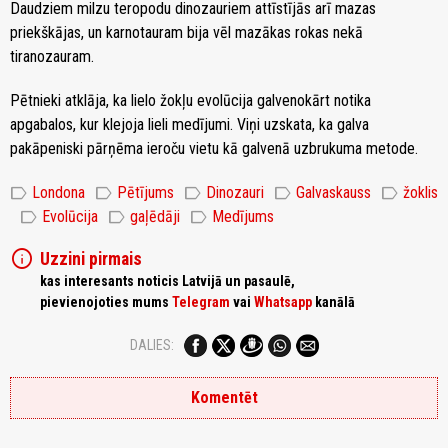
Daudziem milzu teropodu dinozauriem attīstījās arī mazas
priekškājas, un karnotauram bija vēl mazākas rokas nekā
tiranozauram.
Pētnieki atklāja, ka lielo žokļu evolūcija galvenokārt notika
apgabalos, kur klejoja lieli medījumi. Viņi uzskata, ka galva
pakāpeniski pārņēma ieroču vietu kā galvenā uzbrukuma metode.
label
label
label
label
label
Londona
Pētījums
Dinozauri
Galvaskauss
žoklis
label
label
label
Evolūcija
gaļēdāji
Medījums
info
Uzzini pirmais
kas interesants noticis Latvijā un pasaulē,
pievienojoties mums
Telegram
vai
Whatsapp
kanālā
DALIES:
Komentēt