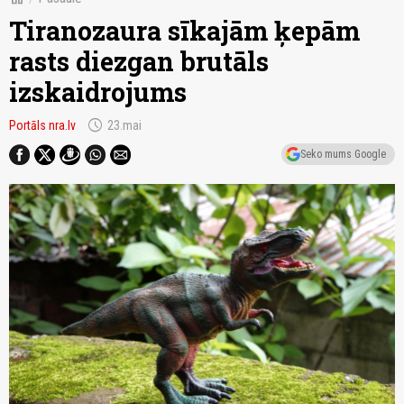
Tiranozaura sīkajām ķepām
rasts diezgan brutāls
izskaidrojums
schedule
Portāls nra.lv
23.mai
Seko mums Google