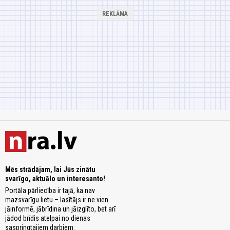
Mēs strādājam, lai Jūs zinātu
svarīgo, aktuālo un interesanto!
Portāla pārliecība ir tajā, ka nav
mazsvarīgu lietu – lasītājs ir ne vien
jāinformē, jābrīdina un jāizglīto, bet arī
jādod brīdis atelpai no dienas
saspringtajiem darbiem.