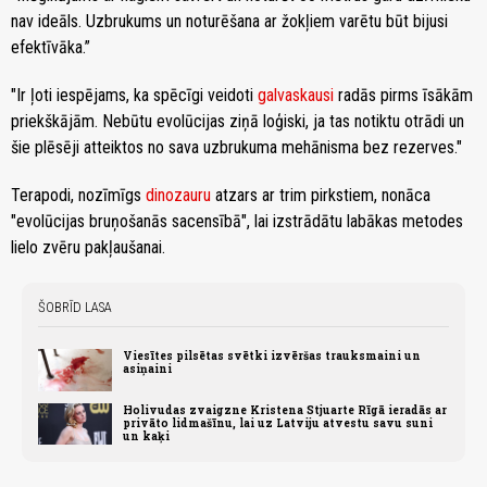
nav ideāls. Uzbrukums un noturēšana ar žokļiem varētu būt bijusi
efektīvāka.”
"Ir ļoti iespējams, ka spēcīgi veidoti
galvaskausi
radās pirms īsākām
priekškājām. Nebūtu evolūcijas ziņā loģiski, ja tas notiktu otrādi un
šie plēsēji atteiktos no sava uzbrukuma mehānisma bez rezerves."
Terapodi, nozīmīgs
dinozauru
atzars ar trim pirkstiem, nonāca
"evolūcijas bruņošanās sacensībā", lai izstrādātu labākas metodes
lielo zvēru pakļaušanai.
ŠOBRĪD LASA
Viesītes pilsētas svētki izvēršas trauksmaini un
asiņaini
Holivudas zvaigzne Kristena Stjuarte Rīgā ieradās ar
privāto lidmašīnu, lai uz Latviju atvestu savu suni
un kaķi