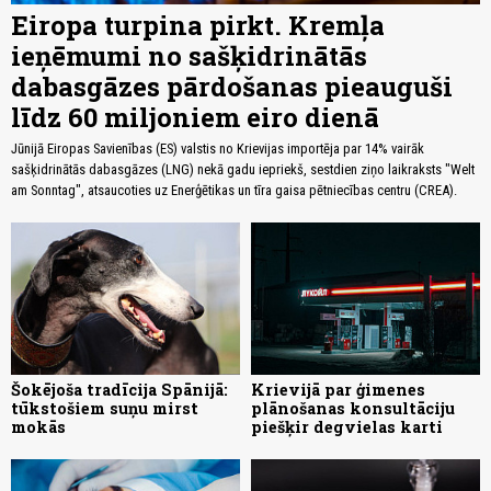
Eiropa turpina pirkt. Kremļa
ieņēmumi no sašķidrinātās
dabasgāzes pārdošanas pieauguši
līdz 60 miljoniem eiro dienā
Jūnijā Eiropas Savienības (ES) valstis no Krievijas importēja par 14% vairāk
sašķidrinātās dabasgāzes (LNG) nekā gadu iepriekš, sestdien ziņo laikraksts "Welt
am Sonntag", atsaucoties uz Enerģētikas un tīra gaisa pētniecības centru (CREA).
Šokējoša tradīcija Spānijā:
Krievijā par ģimenes
tūkstošiem suņu mirst
plānošanas konsultāciju
mokās
piešķir degvielas karti