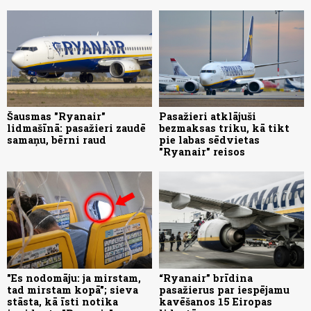
Šausmas "Ryanair"
Pasažieri atklājuši
lidmašīnā: pasažieri zaudē
bezmaksas triku, kā tikt
samaņu, bērni raud
pie labas sēdvietas
"Ryanair" reisos
"Es nodomāju: ja mirstam,
“Ryanair” brīdina
tad mirstam kopā"; sieva
pasažierus par iespējamu
stāsta, kā īsti notika
kavēšanos 15 Eiropas