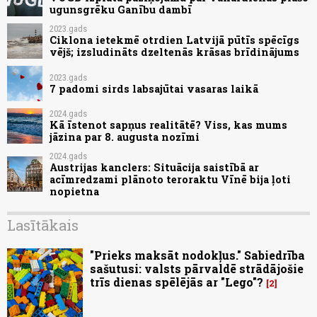
ugunsgrēku Ganību dambī
2023.gads
Ciklona ietekmē otrdien Latvijā pūtīs spēcīgs
vējš; izsludināts dzeltenās krāsas brīdinājums
2023.gads
7 padomi sirds labsajūtai vasaras laikā
2024.gads
Kā īstenot sapņus realitātē? Viss, kas mums
jāzina par 8. augusta nozīmi
2024.gads
Austrijas kanclers: Situācija saistībā ar
acīmredzami plānoto teroraktu Vīnē bija ļoti
nopietna
Lasītākais
"Prieks maksāt nodokļus." Sabiedrība
sašutusi: valsts pārvaldē strādājošie
trīs dienas spēlējās ar "Lego"?
2