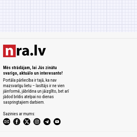
Mēs strādājam, lai Jūs zinātu
svarīgo, aktuālo un interesanto!
Portāla pārliecība ir tajā, ka nav
mazsvarīgu lietu – lasītājs ir ne vien
jāinformē, jābrīdina un jāizglīto, bet arī
jādod brīdis atelpai no dienas
saspringtajiem darbiem.
Sazinies ar mums: