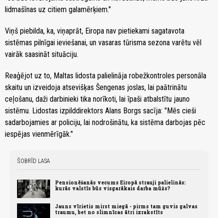
lidmašīnas uz citiem galamērķiem."
Viņš piebilda, ka, viņaprāt, Eiropa nav pietiekami sagatavota
sistēmas pilnīgai ieviešanai, un vasaras tūrisma sezona varētu vēl
vairāk saasināt situāciju.
Reaģējot uz to, Maltas lidosta palielināja robežkontroles personāla
skaitu un izveidoja atsevišķas Šengenas joslas, lai paātrinātu
ceļošanu, daži darbinieki tika norīkoti, lai īpaši atbalstītu jauno
sistēmu. Lidostas izpilddirektors Alans Borgs sacīja: "Mēs cieši
sadarbojamies ar policiju, lai nodrošinātu, ka sistēma darbojas pēc
iespējas vienmērīgāk."
ŠOBRĪD LASA
Pensionēšanās vecums Eiropā strauji palielinās:
kurās valstīs būs visgarākais darba mūžs?
Jauns vīrietis mirst miegā - pirms tam guvis galvas
traumu, bet no slimnīcas ātri izrakstīts