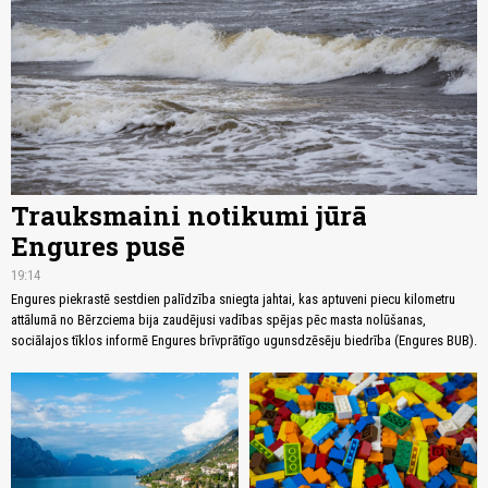
Trauksmaini notikumi jūrā
Engures pusē
19:14
Engures piekrastē sestdien palīdzība sniegta jahtai, kas aptuveni piecu kilometru
attālumā no Bērzciema bija zaudējusi vadības spējas pēc masta nolūšanas,
sociālajos tīklos informē Engures brīvprātīgo ugunsdzēsēju biedrība (Engures BUB).