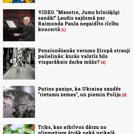
VIDEO. "Maestro, Jums brīnišķīgi
sanāk!" Ļaudis sajūsmā par
Raimonda Paula negaidīto rīcību
koncertā
1
Pensionēšanās vecums Eiropā strauji
palielinās: kurās valstīs būs
visgarākais darba mūžs?
4
Putins paziņo, ka Ukraina zaudēs
"rietumu zemes", un piemin Poliju
5
Triks, kas atbrīvos dārzu no
gliemežiem ātrāk nekā veikalā