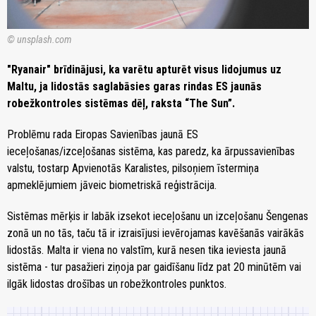
© unsplash.com
"Ryanair" brīdinājusi, ka varētu apturēt visus lidojumus uz
Maltu, ja lidostās saglabāsies garas rindas ES jaunās
robežkontroles sistēmas dēļ, raksta “The Sun”.
Problēmu rada Eiropas Savienības jaunā ES
ieceļošanas/izceļošanas sistēma, kas paredz, ka ārpussavienības
valstu, tostarp Apvienotās Karalistes, pilsoņiem īstermiņa
apmeklējumiem jāveic biometriskā reģistrācija.
Sistēmas mērķis ir labāk izsekot ieceļošanu un izceļošanu Šengenas
zonā un no tās, taču tā ir izraisījusi ievērojamas kavēšanās vairākās
lidostās. Malta ir viena no valstīm, kurā nesen tika ieviesta jaunā
sistēma - tur pasažieri ziņoja par gaidīšanu līdz pat 20 minūtēm vai
ilgāk lidostas drošības un robežkontroles punktos.