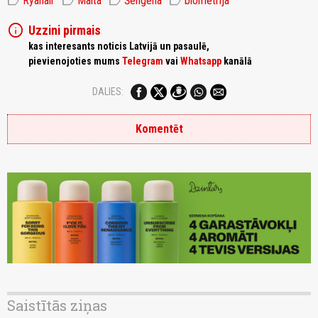
label
label
label
label
Ryanair
Malta
Šengena
biometrija
info
Uzzini pirmais
kas interesants noticis Latvijā un pasaulē,
pievienojoties mums
Telegram
vai
Whatsapp
kanālā
DALIES:
Komentēt
Saistītās ziņas