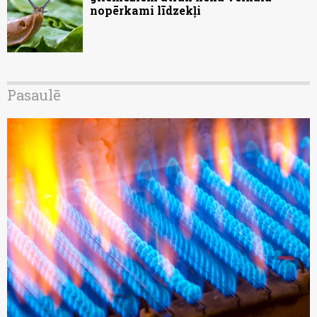
nopērkami līdzekļi
Pasaulē