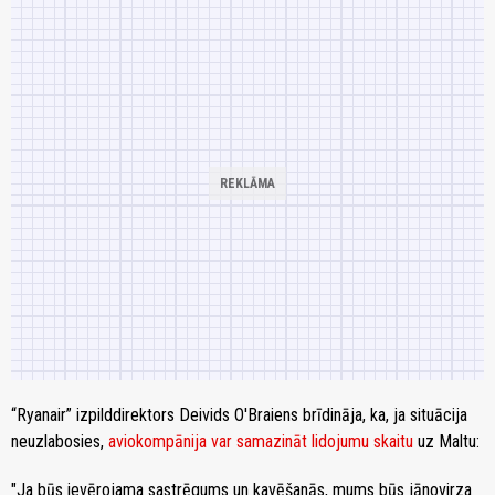
“Ryanair” izpilddirektors Deivids O'Braiens brīdināja, ka, ja situācija
neuzlabosies,
aviokompānija var samazināt lidojumu skaitu
uz Maltu:
"Ja būs ievērojama sastrēgums un kavēšanās, mums būs jānovirza