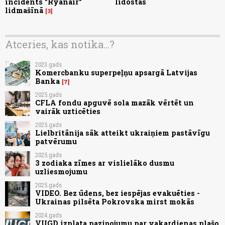
incidents "Ryanair"
lidostās
lidmašīnā
3
Atceries, kas notika...?
2023.gads
Komercbanku superpeļņu apsargā Latvijas
Banka
7
2025.gads
CFLA fondu apguvē sola mazāk vērtēt un
vairāk uzticēties
2025.gads
Lielbritānija sāk atteikt ukraiņiem pastāvīgu
patvērumu
2025.gads
3 zodiaka zīmes ar vislielāko dusmu
uzliesmojumu
2025.gads
VIDEO. Bez ūdens, bez iespējas evakuēties -
Ukrainas pilsēta Pokrovska mirst mokās
2024.gads
VUGD izplata paziņojumu par vakardienas plašo