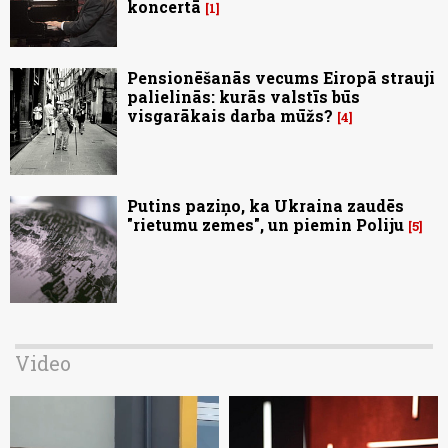
koncertā
1
Pensionēšanās vecums Eiropā strauji
palielinās: kurās valstīs būs
visgarākais darba mūžs?
4
Putins paziņo, ka Ukraina zaudēs
"rietumu zemes", un piemin Poliju
5
Video