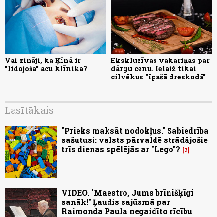
Vai zināji, ka Ķīnā ir
Ekskluzīvas vakariņas par
"lidojoša" acu klīnika?
dārgu cenu. Ielaiž tikai
cilvēkus "īpašā dreskodā"
Lasītākais
"Prieks maksāt nodokļus." Sabiedrība
sašutusi: valsts pārvaldē strādājošie
trīs dienas spēlējās ar "Lego"?
2
VIDEO. "Maestro, Jums brīnišķīgi
sanāk!" Ļaudis sajūsmā par
Raimonda Paula negaidīto rīcību