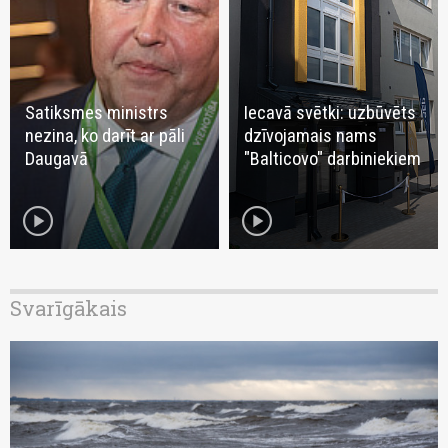
Satiksmes ministrs
Iecavā svētki: uzbūvēts
nezina, ko darīt ar pāli
dzīvojamais nams
Daugavā
"Balticovo" darbiniekiem
play_circle
play_circle
Svarīgākais