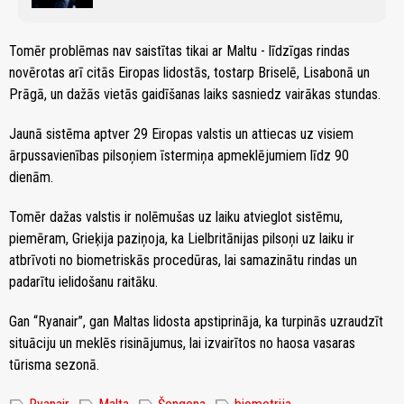
Tomēr problēmas nav saistītas tikai ar Maltu - līdzīgas rindas
novērotas arī citās Eiropas lidostās, tostarp Briselē, Lisabonā un
Prāgā, un dažās vietās gaidīšanas laiks sasniedz vairākas stundas.
Jaunā sistēma aptver 29 Eiropas valstis un attiecas uz visiem
ārpussavienības pilsoņiem īstermiņa apmeklējumiem līdz 90
dienām.
Tomēr dažas valstis ir nolēmušas uz laiku atvieglot sistēmu,
piemēram, Grieķija paziņoja, ka Lielbritānijas pilsoņi uz laiku ir
atbrīvoti no biometriskās procedūras, lai samazinātu rindas un
padarītu ielidošanu raitāku.
Gan “Ryanair”, gan Maltas lidosta apstiprināja, ka turpinās uzraudzīt
situāciju un meklēs risinājumus, lai izvairītos no haosa vasaras
tūrisma sezonā.