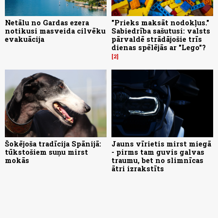
Netālu no Gardas ezera
"Prieks maksāt nodokļus."
notikusi masveida cilvēku
Sabiedrība sašutusi: valsts
evakuācija
pārvaldē strādājošie trīs
dienas spēlējās ar "Lego"?
2
Šokējoša tradīcija Spānijā:
Jauns vīrietis mirst miegā
tūkstošiem suņu mirst
- pirms tam guvis galvas
mokās
traumu, bet no slimnīcas
ātri izrakstīts