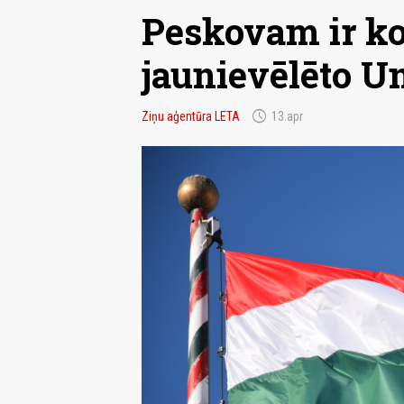
Peskovam ir ko
jaunievēlēto Un
schedule
Ziņu aģentūra LETA
13.apr