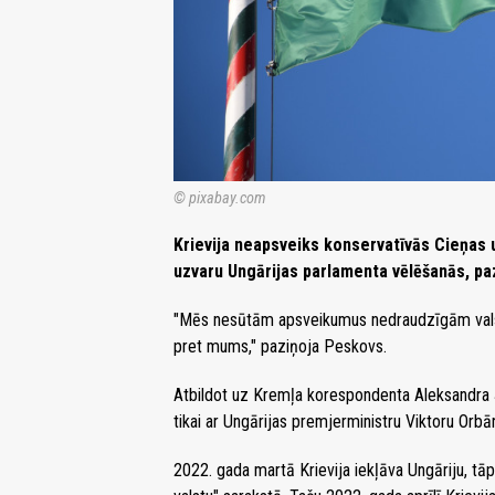
© pixabay.com
Krievija neapsveiks konservatīvās Cieņas un
uzvaru Ungārijas parlamenta vēlēšanās, pa
"Mēs nesūtām apsveikumus nedraudzīgām valstīm
pret mums," paziņoja Peskovs.
Atbildot uz Kremļa korespondenta Aleksandra 
tikai ar Ungārijas premjerministru Viktoru Orbā
2022. gada martā Krievija iekļāva Ungāriju, tāp