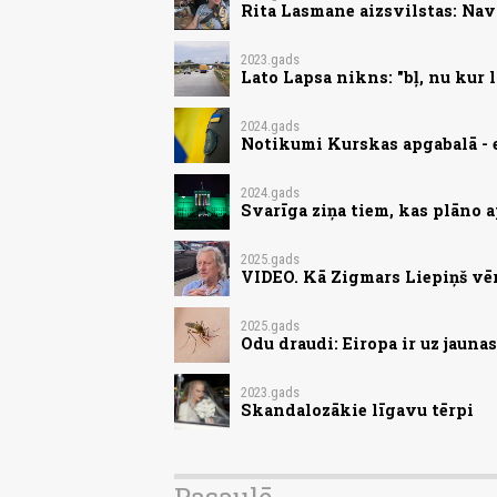
Rita Lasmane aizsvilstas: Nav 
2023.gads
Lato Lapsa nikns: "bļ, nu kur 
2024.gads
Notikumi Kurskas apgabalā - 
2024.gads
Svarīga ziņa tiem, kas plāno 
2025.gads
VIDEO. Kā Zigmars Liepiņš vē
2025.gads
Odu draudi: Eiropa ir uz jauna
2023.gads
Skandalozākie līgavu tērpi
Pasaulē