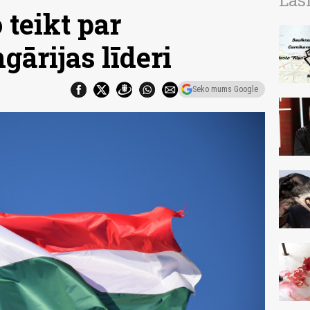
Las
 teikt par
gārijas līderi
Seko mums Google