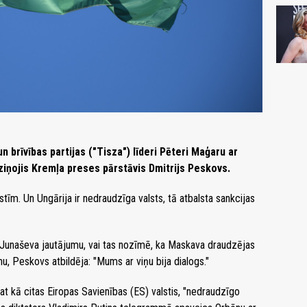
 brīvības partijas ("Tisza") līderi Pēteri Maģaru ar
ziņojis Kremļa preses pārstāvis Dmitrijs Peskovs.
. Un Ungārija ir nedraudzīga valsts, tā atbalsta sankcijas
Junaševa jautājumu, vai tas nozīmē, ka Maskava draudzējas
nu, Peskovs atbildēja: "Mums ar viņu bija dialogs."
at kā citas Eiropas Savienības (ES) valstis, "nedraudzīgo