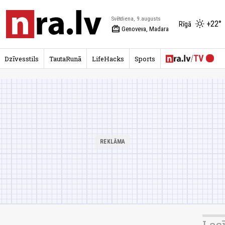
Svētdiena, 9.augusts
+22°
Rīgā
redeem
Genoveva, Madara
Dzīvesstils
TautaRunā
LifeHacks
Sports