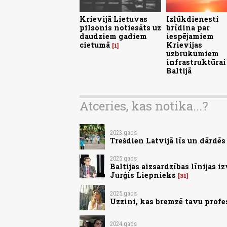
Krievijā Lietuvas
Izlūkdienesti
pilsonis notiesāts uz
brīdina par
daudziem gadiem
iespējamiem
cietumā
Krievijas
1
uzbrukumiem
infrastruktūrai
Baltijā
Atceries, kas notika...?
2023.gads
Trešdien Latvijā līs un dārdē
2025.gads
Baltijas aizsardzības līnijas i
Jurģis Liepnieks
31
2025.gads
Uzzini, kas bremzē tavu profe
2024.gads