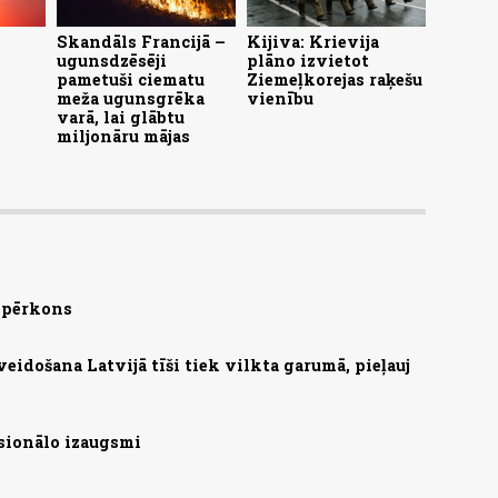
Skandāls Francijā –
Kijiva: Krievija
ugunsdzēsēji
plāno izvietot
pametuši ciematu
Ziemeļkorejas raķešu
meža ugunsgrēka
vienību
varā, lai glābtu
miljonāru mājas
s pērkons
zveidošana Latvijā tīši tiek vilkta garumā, pieļauj
sionālo izaugsmi