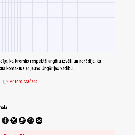
cīja, ka Kremlis respektē ungāru izvēli, un norādīja, ka
kus kontaktus ar jauno Ungārijas vadību.
label
Pēters Maģars
nālā