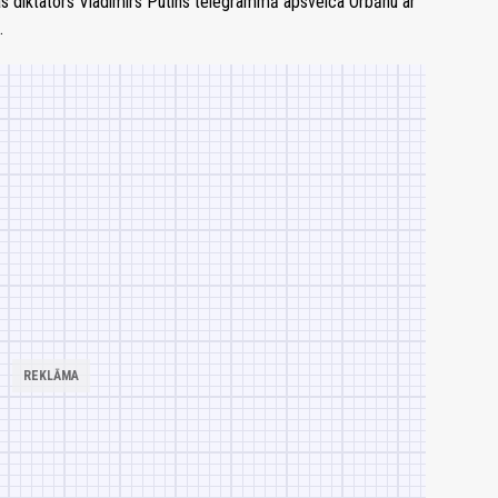
ijas diktators Vladimirs Putins telegrammā apsveica Orbānu ar
.