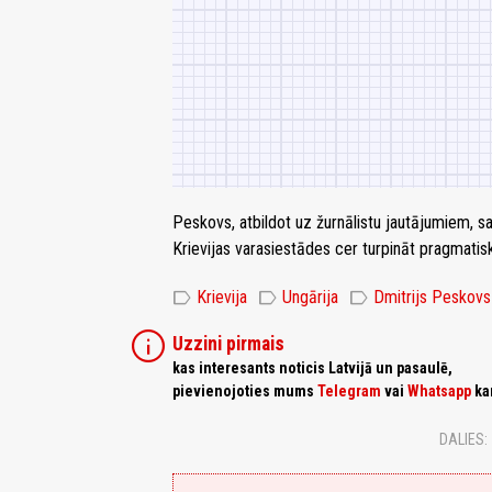
Peskovs, atbildot uz žurnālistu jautājumiem, sa
Krievijas varasiestādes cer turpināt pragmatis
label
label
label
Krievija
Ungārija
Dmitrijs Peskovs
info
Uzzini pirmais
kas interesants noticis Latvijā un pasaulē,
pievienojoties mums
Telegram
vai
Whatsapp
ka
DALIES: