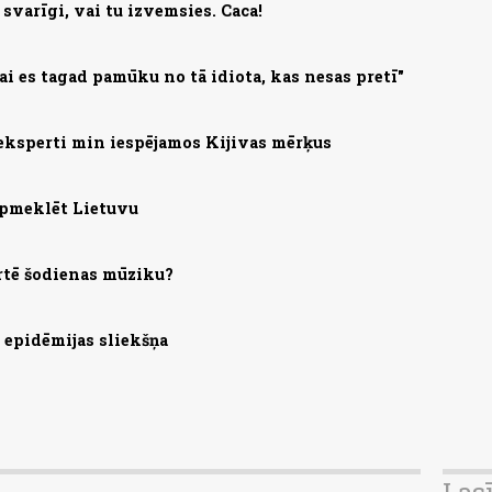
svarīgi, vai tu izvemsies. Caca!
lai es tagad pamūku no tā idiota, kas nesas pretī"
eksperti min iespējamos Kijivas mērķus
apmeklēt Lietuvu
rtē šodienas mūziku?
s epidēmijas sliekšņa
Las