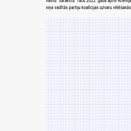
valstu" sarakstā. Taču 2022. gada aprīlī Kriev
viņa vadītās partiju koalīcijas uzvaru vēlēšanās