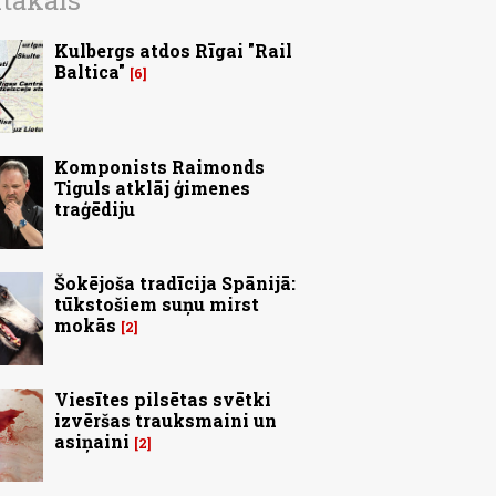
ītākais
Kulbergs atdos Rīgai "Rail
Baltica"
6
Komponists Raimonds
Tiguls atklāj ģimenes
traģēdiju
Šokējoša tradīcija Spānijā:
tūkstošiem suņu mirst
mokās
2
Viesītes pilsētas svētki
izvēršas trauksmaini un
asiņaini
2