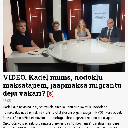
VIDEO. Kādēļ mums, nodokļu
maksātājiem, jāapmaksā migrantu
deju vakari?
8
15:05
Gada laikā nevis miljoni, bet vairāki simti miljonu eiro no mūsu nodokļos
nomaksātās naudas tiek novirzīti nevalstiskajām organizācijām (NVO) - kurš pasūta
šo NVO finansēšanas mūziku – politologa Filipa Rajevska saruna ar Latvijas
Onkoloģisko pacientu organizāciju apvienības “Onkoalianse” pārstāvi Inesi Supi,