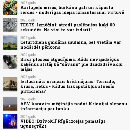
2025.gads
Kartupeļu mizas, burkānu gali un kāpostu
serdes - noderīgas idejas izmantošanai virtuvē
2025.gads
TESTS. Izmēģini: atrodi paslēpušos kaķi 60
sekundēs. Ne visi to var izdarīt!
2025.gads
Ceturtdiena gaidāma saulaina, bet vietām var
nodārdēt pērkons
2024.gads
Sirdi plosošs atgadījums. Kāds nevajadzīgus
kaķēnus atstāj kā “dāvanu” pie daudzdzīvokļu
mājas
2023.gads
Izsludināts oranžais brīdinājums! Tornado,
krusa, lietus - kādus laikapstākļus atnesīs
pirmdiena?
2025.gads
ASV karavīrs mēģinājis nodot Krievijai slepenu
informāciju par tanku
2024.gads
VIDEO: Dzīvoklī Rīgā izceļas pamatīgs
ugunsgrēks