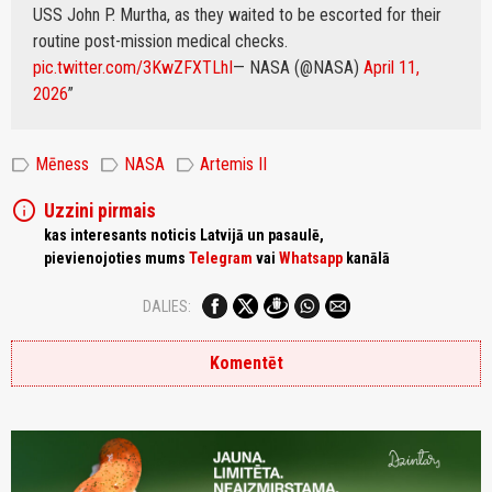
USS John P. Murtha, as they waited to be escorted for their
routine post-mission medical checks.
pic.twitter.com/3KwZFXTLhI
— NASA (@NASA)
April 11,
2026
label
label
label
Mēness
NASA
Artemis II
info
Uzzini pirmais
kas interesants noticis Latvijā un pasaulē,
pievienojoties mums
Telegram
vai
Whatsapp
kanālā
DALIES:
Komentēt