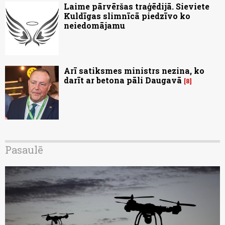
Laime pārvēršas traģēdijā. Sieviete
Kuldīgas slimnīcā piedzīvo ko
neiedomājamu
Arī satiksmes ministrs nezina, ko
darīt ar betona pāli Daugavā
8
Pasaulē