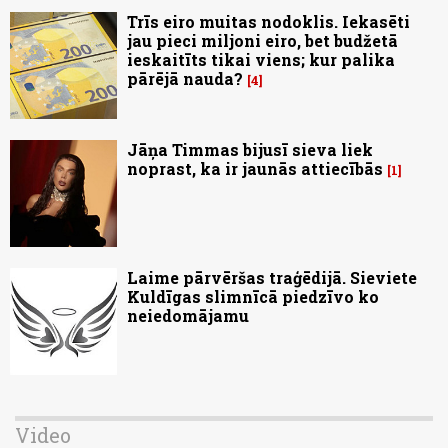
Trīs eiro muitas nodoklis. Iekasēti
jau pieci miljoni eiro, bet budžetā
ieskaitīts tikai viens; kur palika
pārējā nauda?
4
Jāņa Timmas bijusī sieva liek
noprast, ka ir jaunās attiecībās
1
Laime pārvēršas traģēdijā. Sieviete
Kuldīgas slimnīcā piedzīvo ko
neiedomājamu
Video