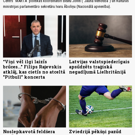
Centrs “MARTA” politikas koordinatori Beatu Joniti ("Jaunā vienotība") un Kultūras
ministrijas parlamentāro sekretāru Ivaru Āboliņu (Nacionālā apvienība).
“Viņi vēl ilgi laizīs
Latvijas valstspiederīgais
brūces...” Filips Rajevskis
apsūdzēts traģiskā
atklāj, kas cietīs no atceltā
negadījumā Lielbritānijā
"Pitbull" koncerta
Noslepkavotā feldšera
Zviedrijā pēkšņi pazūd