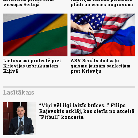
viesojas Serbijā
plūdi un zemes nogruvumi
Lietuva asi protestē pret
ASV Senāts dod zaļo
Krievijas uzbrukumiem
gaismu jaunām sankcijām
Kijivā
pret Krieviju
Lasītākais
“Viņi vēl ilgi laizīs brūces...” Filips
Rajevskis atklāj, kas cietīs no atceltā
"Pitbull" koncerta