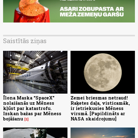
Saistītās ziņas
Īlona Maska “SpaceX”
Zemei briesmas netraud!
nolaišanās uz Mēness
Raķetes daļa, visticamāk,
kļūst par katastrofu.
ir ietriekusies Mēness
Izskan bažas par Mēness
virsmā. [Papildināts ar
bojāšanu
NASA skaidrojumu]
1