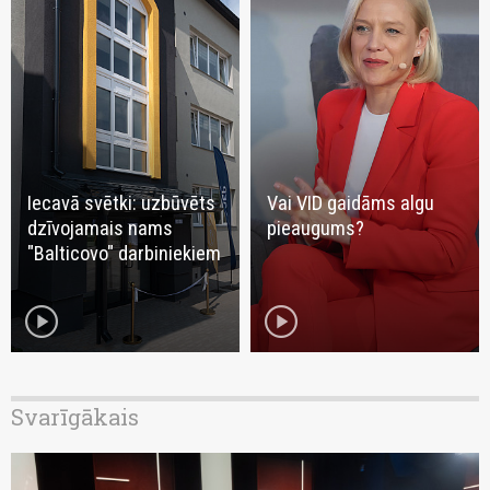
Iecavā svētki: uzbūvēts
Vai VID gaidāms algu
dzīvojamais nams
pieaugums?
"Balticovo" darbiniekiem
play_circle
play_circle
Svarīgākais