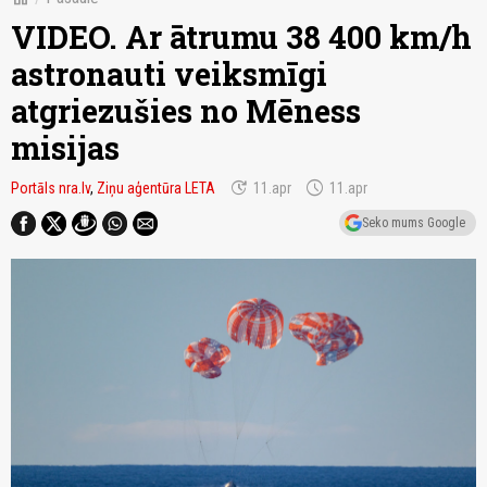
VIDEO. Ar ātrumu 38 400 km/h
astronauti veiksmīgi
atgriezušies no Mēness
misijas
update
schedule
Portāls nra.lv
,
Ziņu aģentūra LETA
11.apr
11.apr
Seko mums Google