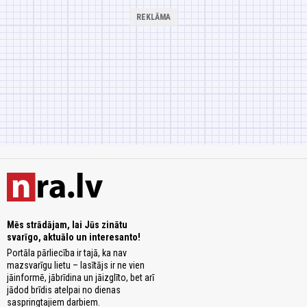
Mēs strādājam, lai Jūs zinātu
svarīgo, aktuālo un interesanto!
Portāla pārliecība ir tajā, ka nav
mazsvarīgu lietu – lasītājs ir ne vien
jāinformē, jābrīdina un jāizglīto, bet arī
jādod brīdis atelpai no dienas
saspringtajiem darbiem.