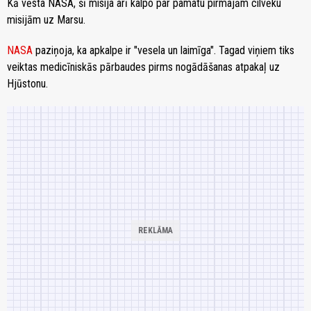
Kā vēsta NASA, šī misija arī kalpo par pamatu pirmajām cilvēku
misijām uz Marsu.
NASA
paziņoja, ka apkalpe ir "vesela un laimīga". Tagad viņiem tiks
veiktas medicīniskās pārbaudes pirms nogādāšanas atpakaļ uz
Hjūstonu.