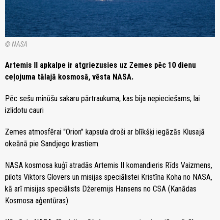
© NASA
Artemis II apkalpe ir atgriezusies uz Zemes pēc 10 dienu
ceļojuma tālajā kosmosā, vēsta NASA.
Pēc sešu minūšu sakaru pārtraukuma, kas bija nepieciešams, lai
izlidotu cauri
Zemes atmosfērai "Orion" kapsula droši ar blīkšķi iegāzās Klusajā
okeānā pie Sandjego krastiem.
NASA kosmosa kuģī atradās Artemis II komandieris Rīds Vaizmens,
pilots Viktors Glovers un misijas speciālistei Kristīna Koha no NASA,
kā arī misijas speciālists Džeremijs Hansens no CSA (Kanādas
Kosmosa aģentūras).