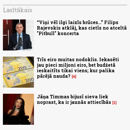
Lasītākais
“Viņi vēl ilgi laizīs brūces...” Filips
Rajevskis atklāj, kas cietīs no atceltā
"Pitbull" koncerta
Trīs eiro muitas nodoklis. Iekasēti
jau pieci miljoni eiro, bet budžetā
ieskaitīts tikai viens; kur palika
pārējā nauda?
4
Jāņa Timmas bijusī sieva liek
noprast, ka ir jaunās attiecībās
1