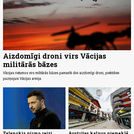
Aizdomīgi droni virs Vācijas
militārās bāzes
Vācijas rietumos virs militārās bāzes pamanīti divi aizdomīgi droni, piektdien
paziņojusi Vācijas armija.
Zelenskis pirmo reizi
Austrijas kalnus piemeklē