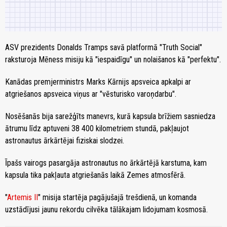
ASV prezidents Donalds Tramps savā platformā "Truth Social"
raksturoja Mēness misiju kā "iespaidīgu" un nolaišanos kā "perfektu".
Kanādas premjerministrs Marks Kārnijs apsveica apkalpi ar
atgriešanos apsveica viņus ar "vēsturisko varoņdarbu".
Nosēšanās bija sarežģīts manevrs, kurā kapsula brīžiem sasniedza
ātrumu līdz aptuveni 38 400 kilometriem stundā, pakļaujot
astronautus ārkārtējai fiziskai slodzei.
Īpašs vairogs pasargāja astronautus no ārkārtējā karstuma, kam
kapsula tika pakļauta atgriešanās laikā Zemes atmosfērā.
"
Artemis II
" misija startēja pagājušajā trešdienā, un komanda
uzstādījusi jaunu rekordu cilvēka tālākajam lidojumam kosmosā.