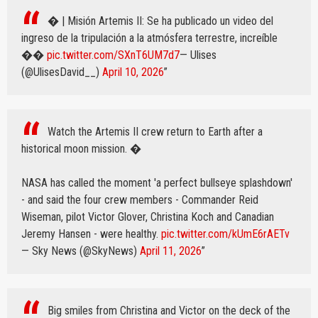
� | Misión Artemis II: Se ha publicado un video del
ingreso de la tripulación a la atmósfera terrestre, increíble
��
pic.twitter.com/SXnT6UM7d7
— Ulises
(@UlisesDavid__)
April 10, 2026
Watch the Artemis II crew return to Earth after a
historical moon mission. �
NASA has called the moment 'a perfect bullseye splashdown'
- and said the four crew members - Commander Reid
Wiseman, pilot Victor Glover, Christina Koch and Canadian
Jeremy Hansen - were healthy.
pic.twitter.com/kUmE6rAETv
— Sky News (@SkyNews)
April 11, 2026
Big smiles from Christina and Victor on the deck of the