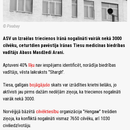
© Pixabay
ASV un Izraēlas triecienos Irānā nogalināti vairāk nekā 3000
cilvēku, ceturtdien pavēstīja Irānas Tiesu medicīnas biedrības
vadītājs Abass Masdžedi Arani.
Aptuveni 40%
līķu
nav iespējams identificēt, norādīja biedrības
vadītājs, vēsta laikraksts "Shargh".
Tiesa, galīgais
bojāgājušo
skaits var izrādīties krietni lielāks, jo
aktīvisti jau pirms dažām nedēļām ziņoja, ka triecienos nogalināti
vairāk nekā 3000.
Norvēģijā bāzētā
cilvēktiesību
organizācija "Hengaw" trešdien
ziņoja, ka konfliktā nogalināti vismaz 7650 cilvēku, arī 1030
civiliedzīvotāju.