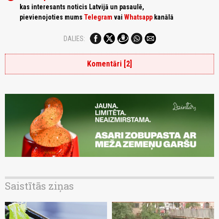
kas interesants noticis Latvijā un pasaulē,
pievienojoties mums
Telegram
vai
Whatsapp
kanālā
DALIES:
Komentāri [2]
Saistītās ziņas