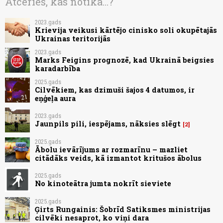
Atceries, kas notika...?
2023.gads
Krievija veikusi kārtējo cinisko soli okupētajās
Ukrainas teritorijās
2023.gads
Marks Feigins prognozē, kad Ukrainā beigsies
karadarbība
2025.gads
Cilvēkiem, kas dzimuši šajos 4 datumos, ir
eņģeļa aura
2023.gads
Jaunpils pili, iespējams, nāksies slēgt
2
2025.gads
Ābolu ievārījums ar rozmarīnu – mazliet
citādāks veids, kā izmantot kritušos ābolus
2025.gads
No kinoteātra jumta nokrīt sieviete
2025.gads
Ģirts Rungainis: Šobrīd Satiksmes ministrijas
cilvēki nesaprot, ko viņi dara