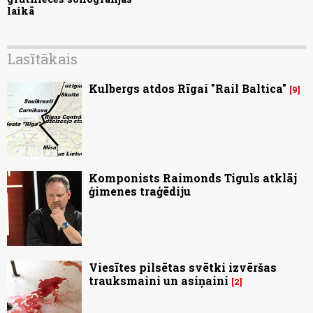
laikā
Lasītākais
Kulbergs atdos Rīgai "Rail Baltica"
9
Komponists Raimonds Tiguls atklāj
ģimenes traģēdiju
Viesītes pilsētas svētki izvēršas
trauksmaini un asiņaini
2