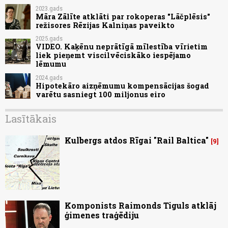
2023.gads
Māra Zālīte atklāti par rokoperas "Lāčplēsis"
režisores Rēzijas Kalniņas paveikto
2025.gads
VIDEO. Kaķēnu neprātīgā mīlestība vīrietim
liek pieņemt viscilvēciskāko iespējamo
lēmumu
2024.gads
Hipotekāro aizņēmumu kompensācijas šogad
varētu sasniegt 100 miljonus eiro
Lasītākais
Kulbergs atdos Rīgai "Rail Baltica"
9
Komponists Raimonds Tiguls atklāj
ģimenes traģēdiju