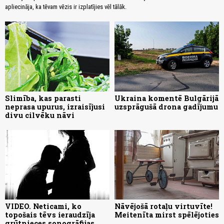
apliecināja, ka tēvam vēzis ir izplatījies vēl tālāk.
Slimība, kas parasti
Ukraina komentē Bulgārijā
neprasa upurus, izraisījusi
uzsprāgušā drona gadījumu
divu cilvēku nāvi
VIDEO. Neticami, ko
Nāvējošā rotaļu virtuvīte!
topošais tēvs ieraudzīja
Meitenīta mirst spēlējoties
grūtnieces sonogrāfijas