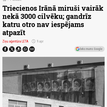
Triecienos Irānā miruši vairāk
nekā 3000 cilvēku; gandrīz
katru otro nav iespējams
atpazīt
schedule
Ziņu aģentūra LETA
9.apr
Seko mums Google