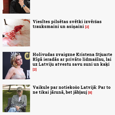
Viesītes pilsētas svētki izvēršas
trauksmaini un asiņaini
2
Holivudas zvaigzne Kristena Stjuarte
Rīgā ieradās ar privāto lidmašīnu, lai
uz Latviju atvestu savu suni un kaķi
2
Vaikule par notiekošo Latvijā: Par to
ne tikai jārunā, bet jābļauj
8