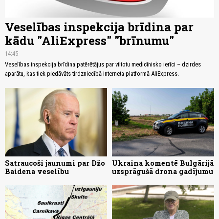
Veselības inspekcija brīdina par
kādu "AliExpress" "brīnumu"
14:45
Veselības inspekcija brīdina patērētājus par viltotu medicīnisko ierīci – dzirdes
aparātu, kas tiek piedāvāts tirdzniecībā interneta platformā AliExpress.
Satraucoši jaunumi par Džo
Ukraina komentē Bulgārijā
Baidena veselību
uzsprāgušā drona gadījumu