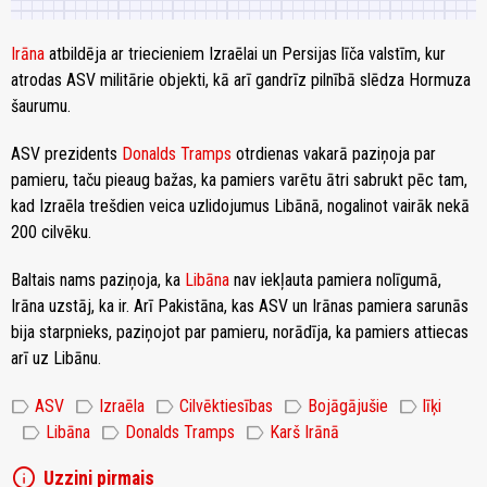
Irāna
atbildēja ar triecieniem Izraēlai un Persijas līča valstīm, kur
atrodas ASV militārie objekti, kā arī gandrīz pilnībā slēdza Hormuza
šaurumu.
ASV prezidents
Donalds Tramps
otrdienas vakarā paziņoja par
pamieru, taču pieaug bažas, ka pamiers varētu ātri sabrukt pēc tam,
kad Izraēla trešdien veica uzlidojumus Libānā, nogalinot vairāk nekā
200 cilvēku.
Baltais nams paziņoja, ka
Libāna
nav iekļauta pamiera nolīgumā,
Irāna uzstāj, ka ir. Arī Pakistāna, kas ASV un Irānas pamiera sarunās
bija starpnieks, paziņojot par pamieru, norādīja, ka pamiers attiecas
arī uz Libānu.
label
label
label
label
label
ASV
Izraēla
Cilvēktiesības
Bojāgājušie
līķi
label
label
label
Libāna
Donalds Tramps
Karš Irānā
info
Uzzini pirmais