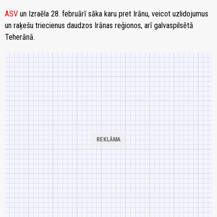
ASV
un Izraēla 28. februārī sāka karu pret Irānu, veicot uzlidojumus
un raķešu triecienus daudzos Irānas reģionos, arī galvaspilsētā
Teherānā.