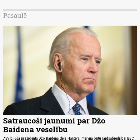
Pasaulē
Satraucoši jaunumi par Džo
Baidena veselību
ASV bijušā prezidenta Džo Baidena dēls Hanters intervijā britu raidsabiedrībai BBC