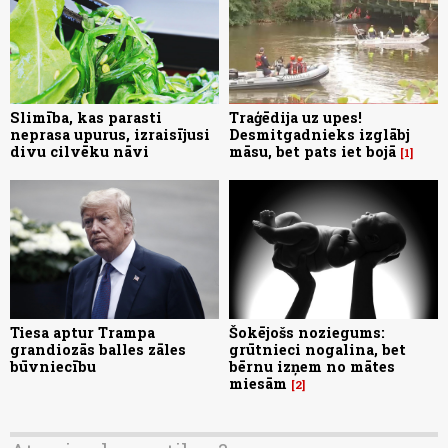
Slimība, kas parasti
Traģēdija uz upes!
neprasa upurus, izraisījusi
Desmitgadnieks izglābj
divu cilvēku nāvi
māsu, bet pats iet bojā
1
Tiesa aptur Trampa
Šokējošs noziegums:
grandiozās balles zāles
grūtnieci nogalina, bet
būvniecību
bērnu izņem no mātes
miesām
2