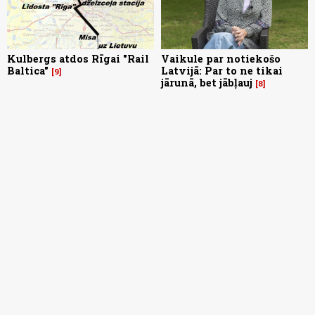
Kulbergs atdos Rīgai "Rail
Vaikule par notiekošo
Baltica"
Latvijā: Par to ne tikai
9
jārunā, bet jābļauj
8