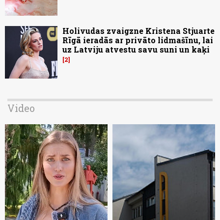
Holivudas zvaigzne Kristena Stjuarte
Rīgā ieradās ar privāto lidmašīnu, lai
uz Latviju atvestu savu suni un kaķi
2
Video