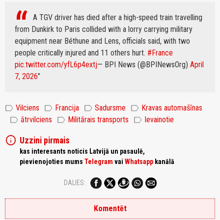
A TGV driver has died after a high-speed train travelling
from Dunkirk to Paris collided with a lorry carrying military
equipment near Béthune and Lens, officials said, with two
people critically injured and 11 others hurt.
#France
pic.twitter.com/yfL6p4extj
— BPI News (@BPINewsOrg)
April
7, 2026
label
label
label
label
Vilciens
Francija
Sadursme
Kravas automašīnas
label
label
label
ātrvilciens
Militārais transports
Ievainotie
info
Uzzini pirmais
kas interesants noticis Latvijā un pasaulē,
pievienojoties mums
Telegram
vai
Whatsapp
kanālā
DALIES:
Komentēt