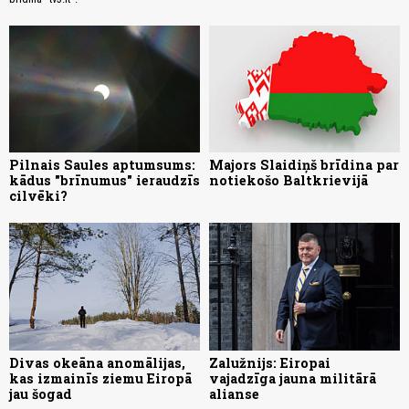
Pilnais Saules aptumsums:
Majors Slaidiņš brīdina par
kādus "brīnumus" ieraudzīs
notiekošo Baltkrievijā
cilvēki?
Divas okeāna anomālijas,
Zalužnijs: Eiropai
kas izmainīs ziemu Eiropā
vajadzīga jauna militārā
jau šogad
alianse