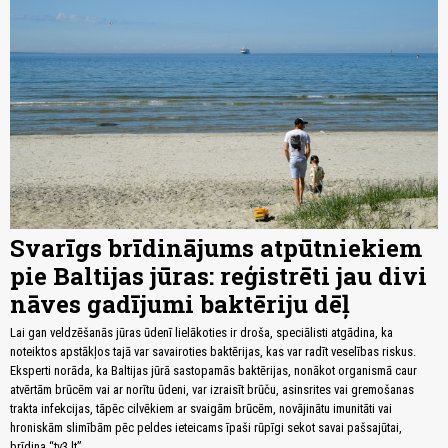
Svarīgs brīdinājums atpūtniekiem
pie Baltijas jūras: reģistrēti jau divi
nāves gadījumi baktēriju dēļ
Lai gan veldzēšanās jūras ūdenī lielākoties ir droša, speciālisti atgādina, ka
noteiktos apstākļos tajā var savairoties baktērijas, kas var radīt veselības riskus.
Eksperti norāda, ka Baltijas jūrā sastopamās baktērijas, nonākot organismā caur
atvērtām brūcēm vai ar norītu ūdeni, var izraisīt brūču, asinsrites vai gremošanas
trakta infekcijas, tāpēc cilvēkiem ar svaigām brūcēm, novājinātu imunitāti vai
hroniskām slimībām pēc peldes ieteicams īpaši rūpīgi sekot savai pašsajūtai,
brīdina “tv3.lt”.