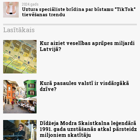
2024.gads
Uztura speciāliste brīdina par bīstamu "TikTok"
tievēšanas trendu
Lasītākais
Kur aiziet veselības aprūpes miljardi
Latvijā?
Kurā pasaules valstī ir visdārgākā
dzīve?
Dīdžeja Modra Skaistkalna leģendārā
1991. gada uzstāšanās atkal pārsteidz
miljoniem skatītāju