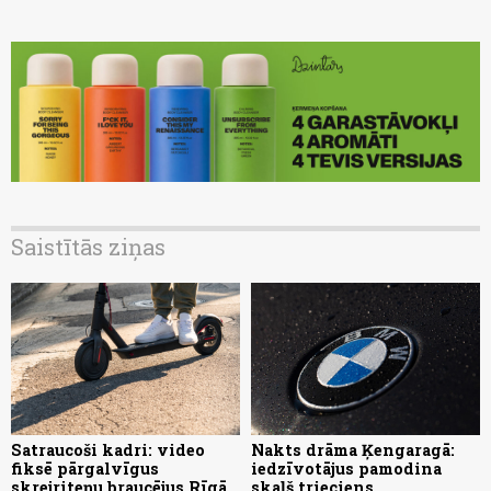
Saistītās ziņas
Satraucoši kadri: video
Nakts drāma Ķengaragā:
fiksē pārgalvīgus
iedzīvotājus pamodina
skrejriteņu braucējus Rīgā
skaļš trieciens