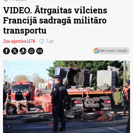
VIDEO. Ātrgaitas vilciens
Francijā sadragā militāro
transportu
schedule
Ziņu aģentūra LETA
7.apr
Seko mums Google