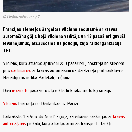
© Ekrānuzņēmums / X
Francijas ziemeļos ātrgaitas vilciena sadursmē ar kravas
automašīnu gājis bojā vilciena vadītājs un 13 pasažieri guvuši
ievainojumus, atsaucoties uz policiju, ziņo raidorganizācija
TF1.
Vilciens, kurā atradās aptuveni 250 pasažieru, noskrēja no sliedēm
pēc
sadursmes
ar kravas automašīnu uz dzelzceļa pārbrauktuves.
Negadījums notika Padekalē reģionā.
Divu
ievainoto
pasažieru stāvoklis tiek raksturots kā smags.
Vilciens
bija ceļā no Denkerkas uz Parīzi.
Laikraksts "La Voix du Nord" ziņoja, ka vilciens saskrējās ar
kravas
automašīnas
piekabi, kurā atradās armijas transportlīdzekļi.