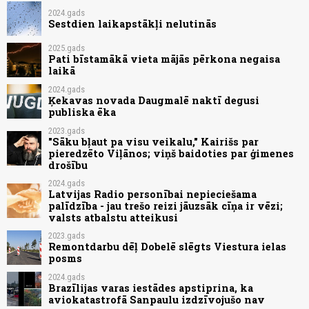
2024.gads
Sestdien laikapstākļi nelutinās
2025.gads
Pati bīstamākā vieta mājās pērkona negaisa
laikā
2024.gads
Ķekavas novada Daugmalē naktī degusi
publiska ēka
2023.gads
"Sāku bļaut pa visu veikalu," Kairišs par
pieredzēto Viļānos; viņš baidoties par ģimenes
drošību
2024.gads
Latvijas Radio personībai nepieciešama
palīdzība - jau trešo reizi jāuzsāk cīņa ir vēzi;
valsts atbalstu atteikusi
2023.gads
Remontdarbu dēļ Dobelē slēgts Viestura ielas
posms
2024.gads
Brazīlijas varas iestādes apstiprina, ka
aviokatastrofā Sanpaulu izdzīvojušo nav