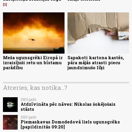
1
Meža ugunsgrēki Eiropā ir
Sapakoti kartona kastēs,
izraisījuši retu un bīstamu
pāra mājās atrasti piecu
parādību
jaundzimušo līķi
Atceries, kas notika...?
2025.gads
Atdzīvināta pēc nāves: Nikolas šokējošais
stāsts
2023.gads
Piemaskavas Domodedovā liels ugunsgrēks
[papildinitās 09:20]