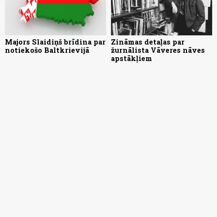
Majors Slaidiņš brīdina par
Zināmas detaļas par
notiekošo Baltkrievijā
žurnālista Vāveres nāves
apstākļiem