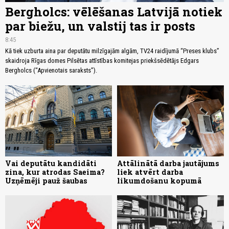
Bergholcs: vēlēšanas Latvijā notiek
par biežu, un valstij tas ir posts
8:45
Kā tiek uzburta aina par deputātu milzīgajām algām, TV24 raidījumā “Preses klubs”
skaidroja Rīgas domes Pilsētas attīstības komitejas priekšsēdētājs Edgars
Bergholcs (“Apvienotais saraksts”).
Vai deputātu kandidāti
Attālinātā darba jautājums
zina, kur atrodas Saeima?
liek atvērt darba
Uzņēmēji pauž šaubas
likumdošanu kopumā