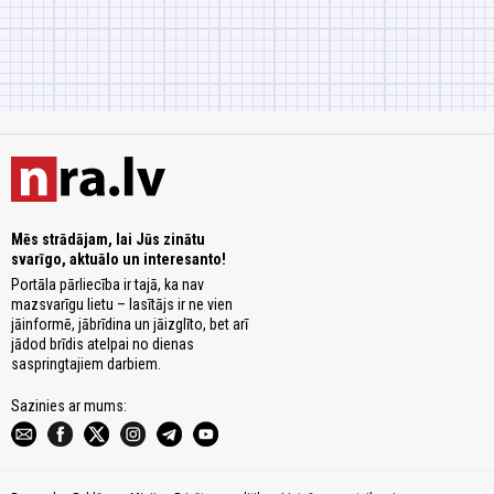
Mēs strādājam, lai Jūs zinātu
svarīgo, aktuālo un interesanto!
Portāla pārliecība ir tajā, ka nav
mazsvarīgu lietu – lasītājs ir ne vien
jāinformē, jābrīdina un jāizglīto, bet arī
jādod brīdis atelpai no dienas
saspringtajiem darbiem.
Sazinies ar mums: