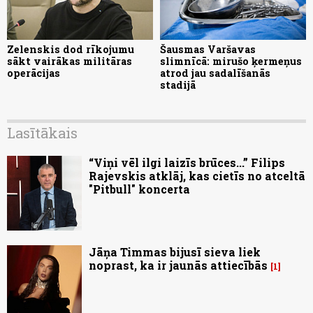
Zelenskis dod rīkojumu
Šausmas Varšavas
sākt vairākas militāras
slimnīcā: mirušo ķermeņus
operācijas
atrod jau sadalīšanās
stadijā
Lasītākais
“Viņi vēl ilgi laizīs brūces...” Filips
Rajevskis atklāj, kas cietīs no atceltā
"Pitbull" koncerta
Jāņa Timmas bijusī sieva liek
noprast, ka ir jaunās attiecībās
1