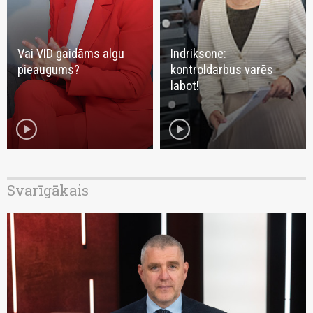
Vai VID gaidāms algu
Indriksone:
pieaugums?
kontroldarbus varēs
labot!
play_circle
play_circle
Svarīgākais