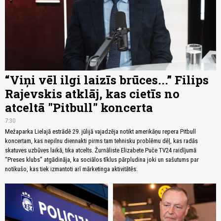
“Viņi vēl ilgi laizīs brūces...” Filips
Rajevskis atklāj, kas cietīs no
atceltā "Pitbull" koncerta
7:30
Mežaparka Lielajā estrādē 29. jūlijā vajadzēja notikt amerikāņu repera Pitbull
koncertam, kas nepilnu diennakti pirms tam tehnisku problēmu dēļ, kas radās
skatuves uzbūves laikā, tika atcelts. Žurnāliste Elizabete Puče TV24 raidījumā
“Preses klubs” atgādināja, ka sociālos tīklus pārpludina joki un sašutums par
notikušo, kas tiek izmantoti arī mārketinga aktivitātēs.