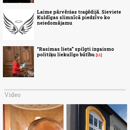
Laime pārvēršas traģēdijā. Sieviete
Kuldīgas slimnīcā piedzīvo ko
neiedomājamu
“Rasimas lieta” spilgti izgaismo
politiķu liekulīgo būtību
11
Video