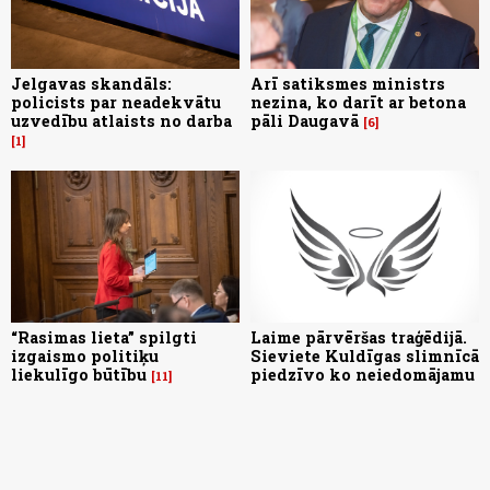
Jelgavas skandāls:
Arī satiksmes ministrs
policists par neadekvātu
nezina, ko darīt ar betona
uzvedību atlaists no darba
pāli Daugavā
6
1
“Rasimas lieta” spilgti
Laime pārvēršas traģēdijā.
izgaismo politiķu
Sieviete Kuldīgas slimnīcā
liekulīgo būtību
piedzīvo ko neiedomājamu
11