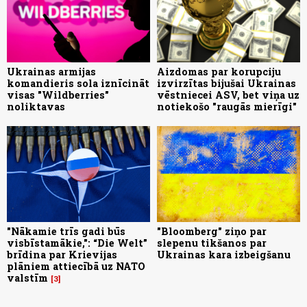
Ukrainas armijas
Aizdomas par korupciju
komandieris sola iznīcināt
izvirzītas bijušai Ukrainas
visas "Wildberries"
vēstniecei ASV, bet viņa uz
noliktavas
notiekošo "raugās mierīgi"
"Nākamie trīs gadi būs
"Bloomberg" ziņo par
visbīstamākie,": “Die Welt”
slepenu tikšanos par
brīdina par Krievijas
Ukrainas kara izbeigšanu
plāniem attiecībā uz NATO
valstīm
3