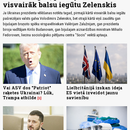
visvairāk balsu iegūtu Zelenskis
Ja Ukrainas prezidenta vēlēšanas notiktu tagad, pirmajā kārtā visvairāk balsu iegūtu
pašreizējais valsts galva Volodimirs Zelenskis, bet otrajā kārtā viņš zaudētu gan
bijušajam bruņoto spēku virspavēlniekam Valērijam Zalužnijam, gan prezidenta
biroja vadītājam Kirilo Budanovam, gan bijušajam aizsardzības ministram Mihailo
Fedorovam, liecina socioloģisko pētījumu centra "Socis" veiktā aptauja.
Vai ASV dos "Patriot"
Lielbritānijā izskan ideja
raķetes Ukrainai? Lūk,
ES vietā izveidot jaunu
Trampa atbilde
savienību
1