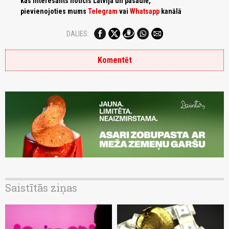
kas interesants noticis Latvijā un pasaulē,
pievienojoties mums
Telegram
vai
Whatsapp
kanālā
DALIES:
Komentēt
Saistītās ziņas