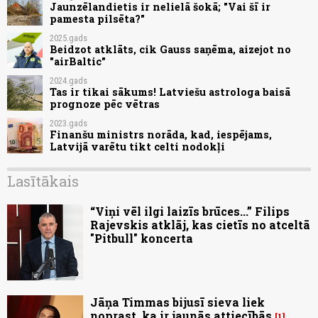
Jaunzēlandietis ir nelielā šokā; "Vai šī ir
pamesta pilsēta?"
2025.gads
Beidzot atklāts, cik Gauss saņēma, aizejot no
"airBaltic"
2024.gads
Tas ir tikai sākums! Latviešu astrologa baisā
prognoze pēc vētras
2023.gads
Finanšu ministrs norāda, kad, iespējams,
Latvijā varētu tikt celti nodokļi
Lasītākais
“Viņi vēl ilgi laizīs brūces...” Filips
Rajevskis atklāj, kas cietīs no atceltā
"Pitbull" koncerta
Jāņa Timmas bijusī sieva liek
noprast, ka ir jaunās attiecībās
1