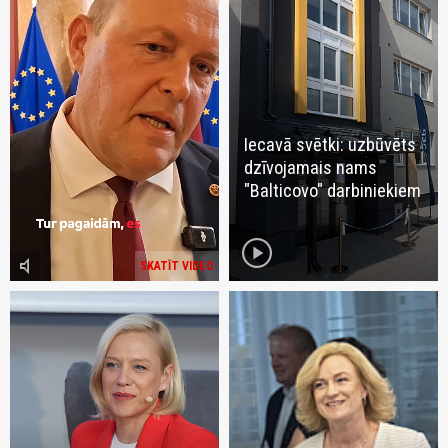
Iecavā svētki: uzbūvēts
dzīvojamais nams
"Balticovo" darbiniekiem
play_circle
volume_mute
SKATĪT VIDEO