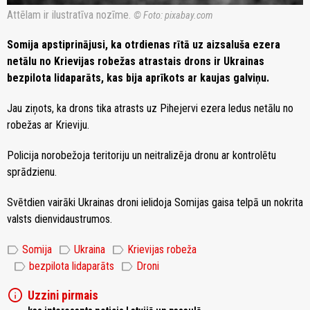
Attēlam ir ilustratīva nozīme.
© Foto: pixabay.com
Somija apstiprinājusi, ka otrdienas rītā uz aizsaluša ezera
netālu no Krievijas robežas atrastais drons ir Ukrainas
bezpilota lidaparāts, kas bija aprīkots ar kaujas galviņu.
Jau ziņots, ka drons tika atrasts uz Pihejervi ezera ledus netālu no
robežas ar Krieviju.
Policija norobežoja teritoriju un neitralizēja dronu ar kontrolētu
sprādzienu.
Svētdien vairāki Ukrainas droni ielidoja Somijas gaisa telpā un nokrita
valsts dienvidaustrumos.
label
label
label
Somija
Ukraina
Krievijas robeža
label
label
bezpilota lidaparāts
Droni
info
Uzzini pirmais