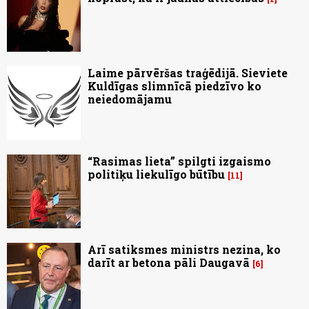
Laime pārvēršas traģēdijā. Sieviete
Kuldīgas slimnīcā piedzīvo ko
neiedomājamu
“Rasimas lieta” spilgti izgaismo
politiķu liekulīgo būtību
11
Arī satiksmes ministrs nezina, ko
darīt ar betona pāli Daugavā
6