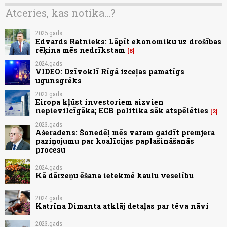
Atceries, kas notika...?
2025.gads
Edvards Ratnieks: Lāpīt ekonomiku uz drošības
rēķina mēs nedrīkstam
8
2024.gads
VIDEO: Dzīvoklī Rīgā izceļas pamatīgs
ugunsgrēks
2023.gads
Eiropa kļūst investoriem aizvien
nepievilcīgāka; ECB politika sāk atspēlēties
2
2023.gads
Ašeradens: Šonedēļ mēs varam gaidīt premjera
paziņojumu par koalīcijas paplašināšanās
procesu
2024.gads
Kā dārzeņu ēšana ietekmē kaulu veselību
2024.gads
Katrīna Dimanta atklāj detaļas par tēva nāvi
2023.gads