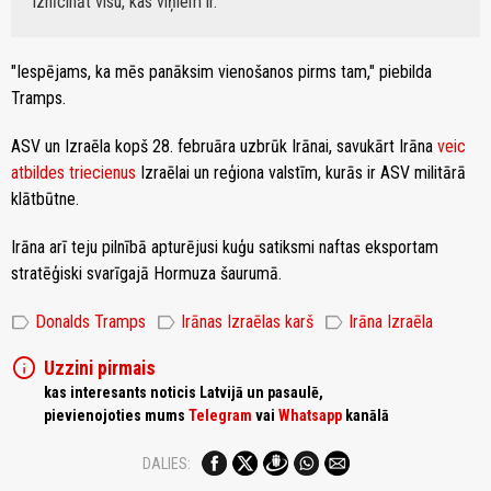
iznīcināt visu, kas viņiem ir."
"Iespējams, ka mēs panāksim vienošanos pirms tam," piebilda
Tramps.
ASV un Izraēla kopš 28. februāra uzbrūk Irānai, savukārt Irāna
veic
atbildes triecienus
Izraēlai un reģiona valstīm, kurās ir ASV militārā
klātbūtne.
Irāna arī teju pilnībā apturējusi kuģu satiksmi naftas eksportam
stratēģiski svarīgajā Hormuza šaurumā.
label
label
label
Donalds Tramps
Irānas Izraēlas karš
Irāna Izraēla
info
Uzzini pirmais
kas interesants noticis Latvijā un pasaulē,
pievienojoties mums
Telegram
vai
Whatsapp
kanālā
DALIES: