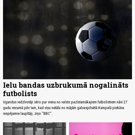
Ielu bandas uzbrukumā nogalināts
futbolists
Ugandas iedzīvotāji sēro par viena no valsts pazīstamākajiem futbolistiem nāvi 27
gadu vecumā pēc tam, kad viņu netālu no mājām galvaspilsētā Kampalā piekāva
iespējamie laupītāji, ziņo "BBC".