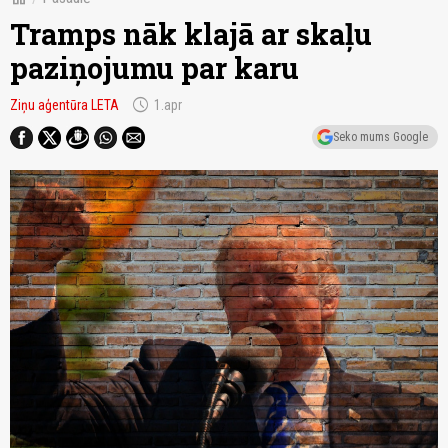
Tramps nāk klajā ar skaļu
paziņojumu par karu
schedule
Ziņu aģentūra LETA
1.apr
Seko mums Google