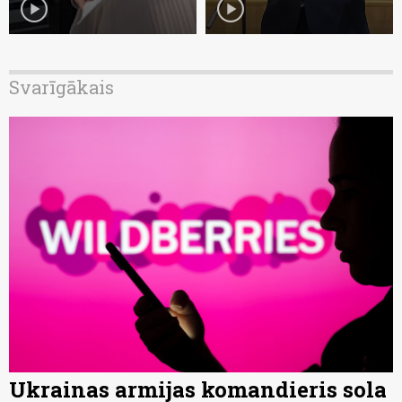
play_circle
play_circle
Svarīgākais
Ukrainas armijas komandieris sola