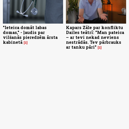
"Ieteica domāt labas
Kapars Zāle par konfliktu
domas," - ļaudis par
Dailes teātrī: "Man pateica
vilšanās pieredzēm ārsta
– ar tevi nekad neviens
kabinetā
nestrādās. Tev pārbrauks
1
ar tanku pāri"
1