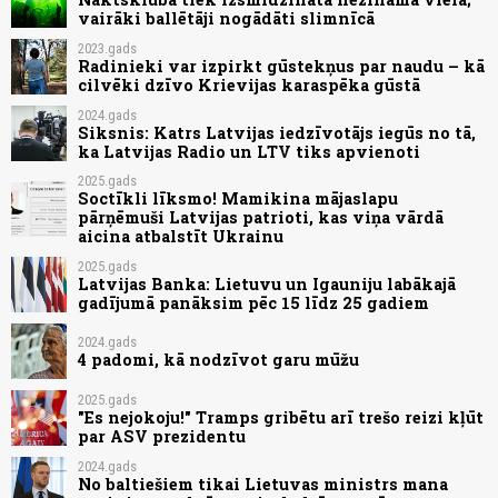
vairāki ballētāji nogādāti slimnīcā
2023.gads
Radinieki var izpirkt gūstekņus par naudu – kā
cilvēki dzīvo Krievijas karaspēka gūstā
2024.gads
Siksnis: Katrs Latvijas iedzīvotājs iegūs no tā,
ka Latvijas Radio un LTV tiks apvienoti
2025.gads
Soctīkli līksmo! Mamikina mājaslapu
pārņēmuši Latvijas patrioti, kas viņa vārdā
aicina atbalstīt Ukrainu
2025.gads
Latvijas Banka: Lietuvu un Igauniju labākajā
gadījumā panāksim pēc 15 līdz 25 gadiem
2024.gads
4 padomi, kā nodzīvot garu mūžu
2025.gads
"Es nejokoju!" Tramps gribētu arī trešo reizi kļūt
par ASV prezidentu
2024.gads
No baltiešiem tikai Lietuvas ministrs mana