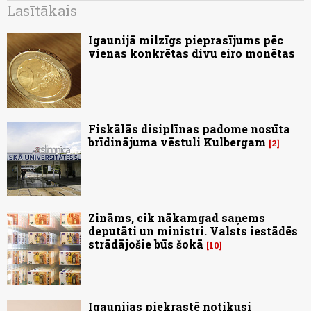
Lasītākais
Igaunijā milzīgs pieprasījums pēc
vienas konkrētas divu eiro monētas
Fiskālās disiplīnas padome nosūta
brīdinājuma vēstuli Kulbergam
2
Zināms, cik nākamgad saņems
deputāti un ministri. Valsts iestādēs
strādājošie būs šokā
10
Igaunijas piekrastē notikusi