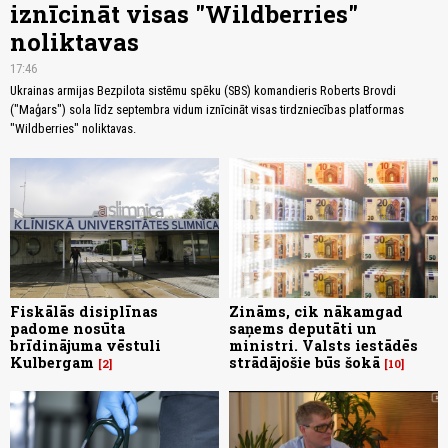
iznīcināt visas "Wildberries"
noliktavas
17:46
Ukrainas armijas Bezpilota sistēmu spēku (SBS) komandieris Roberts Brovdi
("Maģars") sola līdz septembra vidum iznīcināt visas tirdzniecības platformas
"Wildberries" noliktavas.
Fiskālās disiplīnas
Zināms, cik nākamgad
padome nosūta
saņems deputāti un
brīdinājuma vēstuli
ministri. Valsts iestādēs
Kulbergam
strādājošie būs šokā
2
10