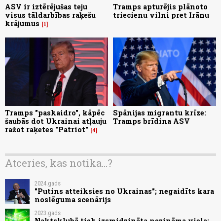
ASV ir iztērējušas teju
Tramps apturējis plānoto
visus tāldarbības raķešu
triecienu vilni pret Irānu
krājumus
1
Tramps "paskaidro", kāpēc
Spānijas migrantu krīze:
šaubās dot Ukrainai atļauju
Tramps brīdina ASV
ražot raķetes "Patriot"
4
Atceries, kas notika...?
2024.gads
"Putins atteiksies no Ukrainas"; negaidīts kara
noslēguma scenārijs
2023.gads
Naktsklubā tiek izsmidzināta nezināma viela;