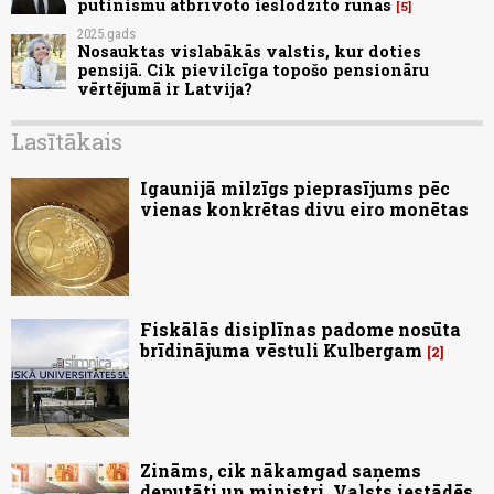
putinismu atbrīvoto ieslodzīto runās
5
2025.gads
Nosauktas vislabākās valstis, kur doties
pensijā. Cik pievilcīga topošo pensionāru
vērtējumā ir Latvija?
Lasītākais
Igaunijā milzīgs pieprasījums pēc
vienas konkrētas divu eiro monētas
Fiskālās disiplīnas padome nosūta
brīdinājuma vēstuli Kulbergam
2
Zināms, cik nākamgad saņems
deputāti un ministri. Valsts iestādēs