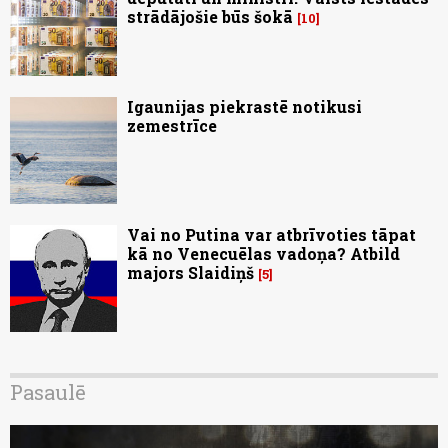
strādājošie būs šokā
10
Igaunijas piekrastē notikusi
zemestrīce
Vai no Putina var atbrīvoties tāpat
kā no Venecuēlas vadoņa? Atbild
majors Slaidiņš
5
Pasaulē