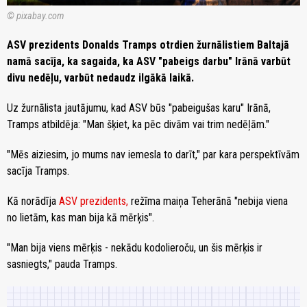
© pixabay.com
ASV prezidents Donalds Tramps otrdien žurnālistiem Baltajā
namā sacīja, ka sagaida, ka ASV "pabeigs darbu" Irānā varbūt
divu nedēļu, varbūt nedaudz ilgākā laikā.
Uz žurnālista jautājumu, kad ASV būs "pabeigušas karu" Irānā,
Tramps atbildēja: "Man šķiet, ka pēc divām vai trim nedēļām."
"Mēs aiziesim, jo mums nav iemesla to darīt," par kara perspektīvām
sacīja Tramps.
Kā norādīja
ASV prezidents,
režīma maiņa Teherānā "nebija viena
no lietām, kas man bija kā mērķis".
"Man bija viens mērķis - nekādu kodolieroču, un šis mērķis ir
sasniegts," pauda Tramps.