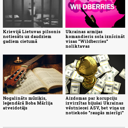
Krievijā Lietuvas pilsonis
Ukrainas armijas
notiesāts uz daudziem
komandieris sola iznīcināt
gadiem cietumā
visas "Wildberries"
noliktavas
Nogalināts mūziķis,
Aizdomas par korupciju
leģendārā Boba Mārlija
izvirzītas bijušai Ukrainas
atveidotājs
vēstniecei ASV, bet viņa uz
notiekošo "raugās mierīgi"