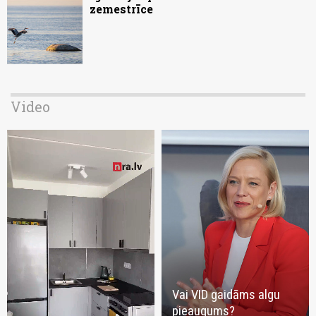
zemestrīce
Video
Vai VID gaidāms algu
pieaugums?