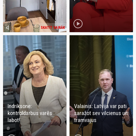
play_circle
volume_mute
SKATĪT VAIRĀK
Indriksone:
Valainis: Latvija var pati
kontroldarbus varēs
saražot sev vilcienus un
labot!
tramvajus