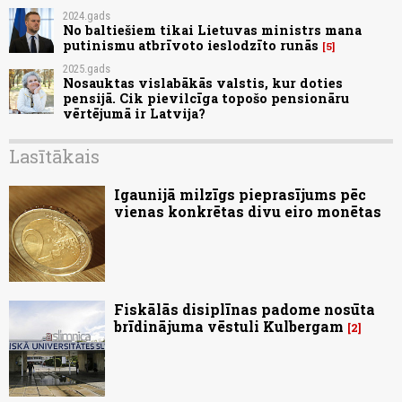
2024.gads
No baltiešiem tikai Lietuvas ministrs mana
putinismu atbrīvoto ieslodzīto runās
5
2025.gads
Nosauktas vislabākās valstis, kur doties
pensijā. Cik pievilcīga topošo pensionāru
vērtējumā ir Latvija?
Lasītākais
Igaunijā milzīgs pieprasījums pēc
vienas konkrētas divu eiro monētas
Fiskālās disiplīnas padome nosūta
brīdinājuma vēstuli Kulbergam
2