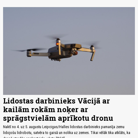
Lidostas darbinieks Vācijā ar
kailām rokām noķer ar
sprāgstvielām aprīkotu dronu
Naktī no 4. uz 5. augustu Leipcigas/Halles lidostas darbinieks pamanīja zemu
lidojošu lidrobotu, satvēra to gaisā un nolika uz zemes. Tikai vēlāk tika atklāts, ka