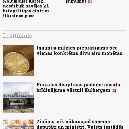
Kolumbijas karteļi
jaunumus
1
nosūtījuši savējos kā
brīvprātīgos cīnīties
Ukrainas pusē
Lasītākais
Igaunijā milzīgs pieprasījums pēc
vienas konkrētas divu eiro monētas
Fiskālās disiplīnas padome nosūta
brīdinājuma vēstuli Kulbergam
2
Zināms, cik nākamgad saņems
deputāti un ministri. Valsts iestādēs