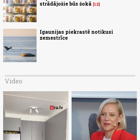
strādājošie būs šokā
12
Igaunijas piekrastē notikusi
zemestrīce
Video