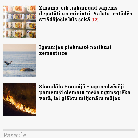
Zināms, cik nākamgad saņems
deputāti un ministri. Valsts iestādēs
strādājošie būs šokā
12
Igaunijas piekrastē notikusi
zemestrīce
Skandāls Francijā – ugunsdzēsēji
pametuši ciematu meža ugunsgrēka
varā, lai glābtu miljonāru mājas
Pasaulē