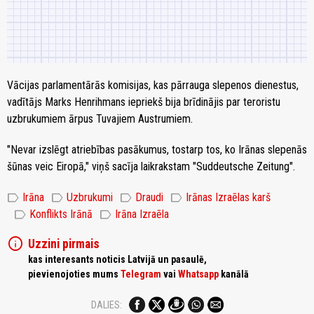
Vācijas parlamentārās komisijas, kas pārrauga slepenos dienestus,
vadītājs Marks Henrihmans iepriekš bija brīdinājis par teroristu
uzbrukumiem ārpus Tuvajiem Austrumiem.
"Nevar izslēgt atriebības pasākumus, tostarp tos, ko Irānas slepenās
šūnas veic Eiropā," viņš sacīja laikrakstam "Suddeutsche Zeitung".
label
label
label
label
Irāna
Uzbrukumi
Draudi
Irānas Izraēlas karš
label
label
Konflikts Irānā
Irāna Izraēla
info
Uzzini pirmais
kas interesants noticis Latvijā un pasaulē,
pievienojoties mums
Telegram
vai
Whatsapp
kanālā
DALIES: