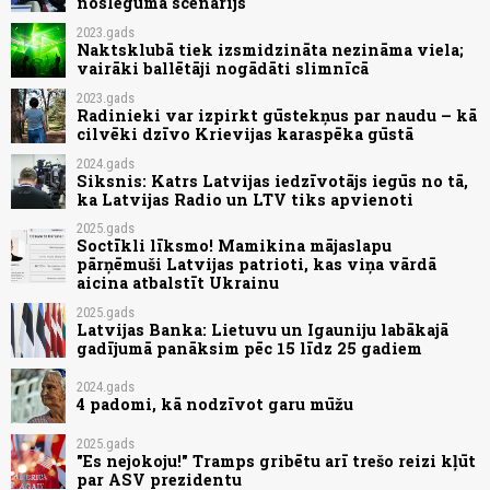
noslēguma scenārijs
2023.gads
Naktsklubā tiek izsmidzināta nezināma viela;
vairāki ballētāji nogādāti slimnīcā
2023.gads
Radinieki var izpirkt gūstekņus par naudu – kā
cilvēki dzīvo Krievijas karaspēka gūstā
2024.gads
Siksnis: Katrs Latvijas iedzīvotājs iegūs no tā,
ka Latvijas Radio un LTV tiks apvienoti
2025.gads
Soctīkli līksmo! Mamikina mājaslapu
pārņēmuši Latvijas patrioti, kas viņa vārdā
aicina atbalstīt Ukrainu
2025.gads
Latvijas Banka: Lietuvu un Igauniju labākajā
gadījumā panāksim pēc 15 līdz 25 gadiem
2024.gads
4 padomi, kā nodzīvot garu mūžu
2025.gads
"Es nejokoju!" Tramps gribētu arī trešo reizi kļūt
par ASV prezidentu