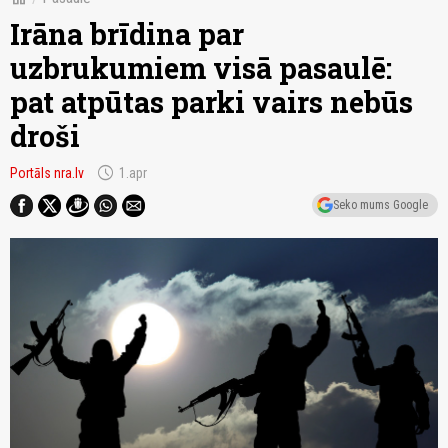
Irāna brīdina par
uzbrukumiem visā pasaulē:
pat atpūtas parki vairs nebūs
droši
schedule
Portāls nra.lv
1.apr
Seko mums Google