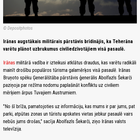
© Depositphotos
Irānas augstākais militārais pārstāvis brīdinājis, ka Teherāna
varētu plānot uzbrukumus civiliedzīvotājiem visā pasaulē.
Irānas
militārā vadība ir izteikusi atklātus draudus, kas varētu radikāli
mainīt drošību populāros tūrisma galamērķos visā pasaulē. Irānas
Bruņoto spēku Ģenerālštāba pārstāvis ģenerālis Abolfazls Šekarči
paziņoja par režīma nodomu paplašināt konfliktu uz civiliem
mērķiem ārpus Tuvajiem Austrumiem.
"No šī brīža, pamatojoties uz informāciju, kas mums ir par jums, pat
parki, atpūtas zonas un tūristu apskates vietas jebkur pasaulē vairs
nebūs jums drošas," sacīja Abolfazls Šekarči, ziņo Irānas valsts
televīzija.