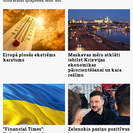
dronā atradās sprāgstviela, vēsta “Bild”.
Eiropā plosās ekstrēms
Maskavas mērs atklāti
karstums
iebilst Krievijas
ekonomikas
pārorientēšanai uz kara
režīmu
"Financial Times":
Zelenskis paziņo pozitīvus