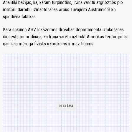
Analītiķi bažījas, ka, karam turpinoties, Irāna varētu atgriezties pie
militāru darbību izmantošanas ārpus Tuvajiem Austrumiem kā
spiediena taktikas.
Kara sākumā ASV Iekšzemes drošības departamenta izlūkošanas
dienests arī brīdināja, ka Irāna varētu uzbrukt Amerikas teritorijai, lai
gan liela mēroga fizisks uzbrukums ir maz ticams.