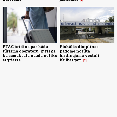
PTAC brīdina par kādu
Fiskālās disiplīnas
tūrisma operatoru; ir risks,
padome nosūta
ka samaksātā nauda netiks
brīdinājuma vēstuli
atgriezta
Kulbergam
2