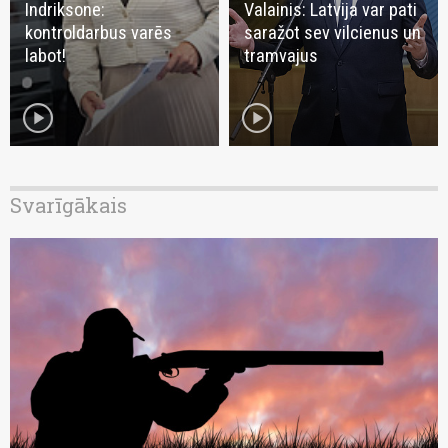
Indriksone:
Valainis: Latvija var pati
kontroldarbus varēs
saražot sev vilcienus un
labot!
tramvajus
play_circle
play_circle
Svarīgākais