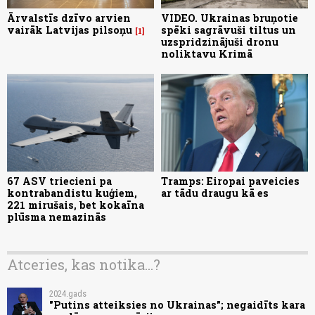
Ārvalstīs dzīvo arvien
VIDEO. Ukrainas bruņotie
vairāk Latvijas pilsoņu
spēki sagrāvuši tiltus un
1
uzspridzinājuši dronu
noliktavu Krimā
67 ASV triecieni pa
Tramps: Eiropai paveicies
kontrabandistu kuģiem,
ar tādu draugu kā es
221 mirušais, bet kokaīna
plūsma nemazinās
Atceries, kas notika...?
2024.gads
"Putins atteiksies no Ukrainas"; negaidīts kara