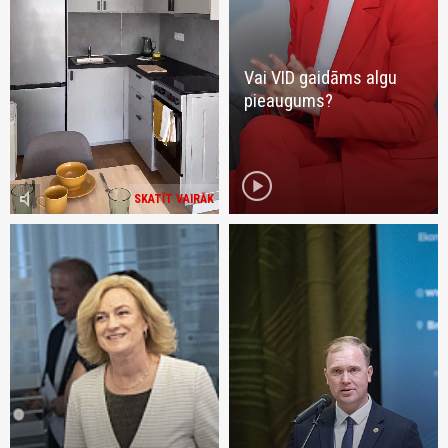
Vai VID gaidāms algu
pieaugums?
play_circle
volume_mute
SKATĪT VAIRĀK