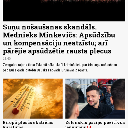
Suņu nošaušanas skandāls.
Mednieks Minkevičs: Apsūdzību
un kompensāciju neatzīstu; arī
pārējie apsūdzētie rausta plecus
21:45
Zemgales rajona tiesa Tukumā sāka skatīt krimināllietu par trīs suņu nošaušanu
pagājušā gada oktobrī Bauskas novada Brunavas pagastā.
Eiropā plosās ekstrēms
Zelenskis paziņo pozitīvus
karstums
jaunumus
1