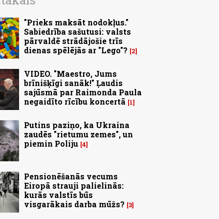
ītākais
"Prieks maksāt nodokļus."
Sabiedrība sašutusi: valsts
pārvaldē strādājošie trīs
dienas spēlējās ar "Lego"?
2
VIDEO. "Maestro, Jums
brīnišķīgi sanāk!" Ļaudis
sajūsmā par Raimonda Paula
negaidīto rīcību koncertā
1
Putins paziņo, ka Ukraina
zaudēs "rietumu zemes", un
piemin Poliju
4
Pensionēšanās vecums
Eiropā strauji palielinās:
kurās valstīs būs
visgarākais darba mūžs?
3