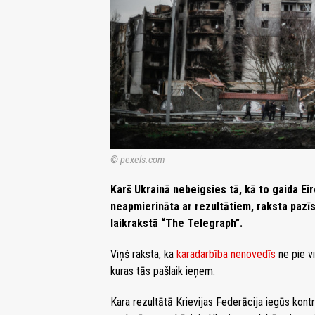
© pexels.com
Karš Ukrainā nebeigsies tā, kā to gaida Ei
neapmierināta ar rezultātiem, raksta pazī
laikrakstā “The Telegraph”.
Viņš raksta, ka
karadarbība nenovedīs
ne pie v
kuras tās pašlaik ieņem.
Kara rezultātā Krievijas Federācija iegūs kontr