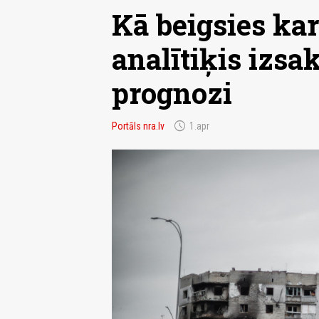
Kā beigsies kar
analītiķis izsa
prognozi
schedule
Portāls nra.lv
1.apr