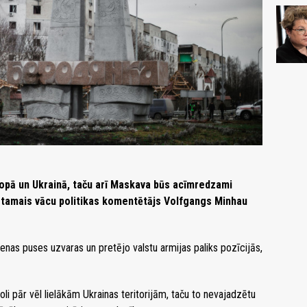
ropā un Ukrainā, taču arī Maskava būs acīmredzami
stamais vācu politikas komentētājs Volfgangs Minhau
ienas puses uzvaras un pretējo valstu armijas paliks pozīcijās,
oli pār vēl lielākām Ukrainas teritorijām, taču to nevajadzētu