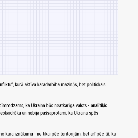
fliktu”, kurā aktīva karadarbība mazinās, bet politiskais
īmredzams, ka Ukraina būs neatkarīga valsts - analītiķis
 neskaidrāka un nebija pašsaprotami, ka Ukraina spēs
mo kara iznākumu - ne tikai pēc teritorijām, bet arī pēc tā, ka