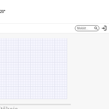
20°
login
search