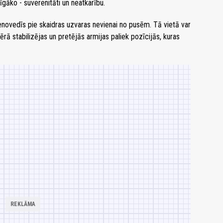
īgāko - suverenitāti un neatkarību.
nenovedīs pie skaidras uzvaras nevienai no pusēm. Tā vietā var
 mērā stabilizējas un pretējās armijas paliek pozīcijās, kuras