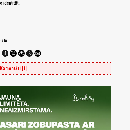
o identitāti.
nālā
Komentāri [1]