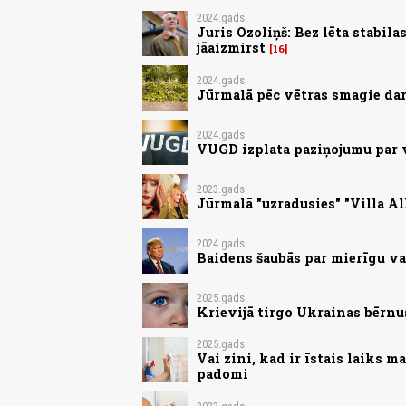
2024.gads
Juris Ozoliņš: Bez lēta stabil
jāaizmirst
16
2024.gads
Jūrmalā pēc vētras smagie dar
2024.gads
VUGD izplata paziņojumu par
2023.gads
Jūrmalā "uzradusies" "Villa Al
2024.gads
Baidens šaubās par mierīgu va
2025.gads
Krievijā tirgo Ukrainas bērnu
2025.gads
Vai zini, kad ir īstais laiks 
padomi