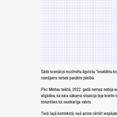
Šāds scenārijs nozīmētu ilgstošu “iesaldētu kon
risinājums netiek panākts pilnībā.
Pēc Minhau teiktā, 2022. gadā nemaz nebija ac
atgādina, ka kara sākumā situācija bija krietni
noturēties kā neatkarīga valsts.
Tieši šajā kontekstā viņš aicina vērtēt iespēja