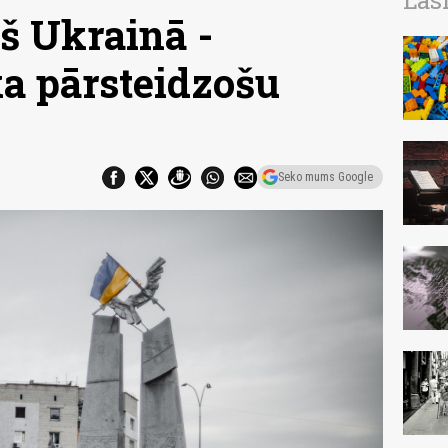
Las
š Ukrainā -
ka pārsteidzošu
Seko mums Google