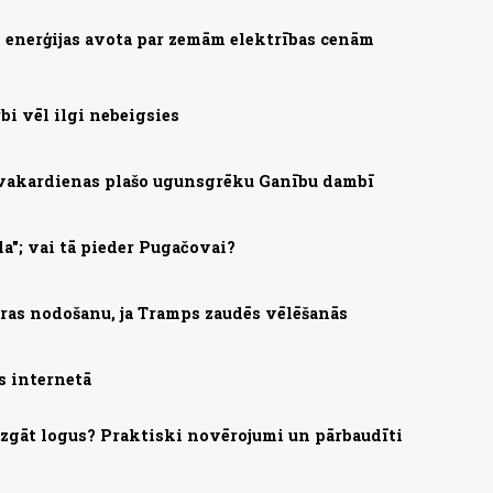
as enerģijas avota par zemām elektrības cenām
bi vēl ilgi nebeigsies
 vakardienas plašo ugunsgrēku Ganību dambī
la"; vai tā pieder Pugačovai?
ras nodošanu, ja Tramps zaudēs vēlēšanās
s internetā
mazgāt logus? Praktiski novērojumi un pārbaudīti