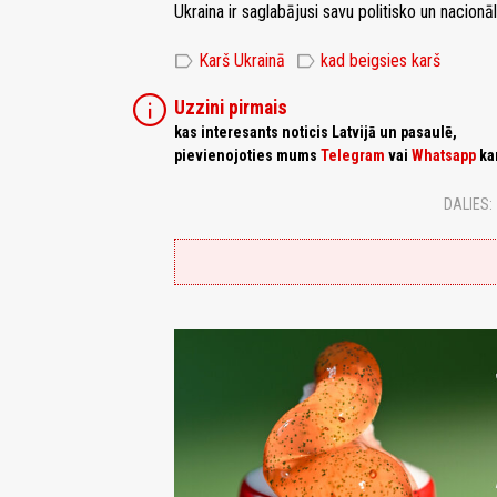
Ukraina ir saglabājusi savu politisko un nacionāl
label
label
Karš Ukrainā
kad beigsies karš
info
Uzzini pirmais
kas interesants noticis Latvijā un pasaulē,
pievienojoties mums
Telegram
vai
Whatsapp
ka
DALIES: