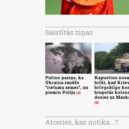
Saistītās ziņas
Putins paziņo, ka
Kapustins nosa
Ukraina zaudēs
brīdi, kad Kriev
"rietumu zemes", un
brīvprātīgo ko
piemin Poliju
bruņotās kolon
4
dosies uz Mask
6
Atceries, kas notika...?