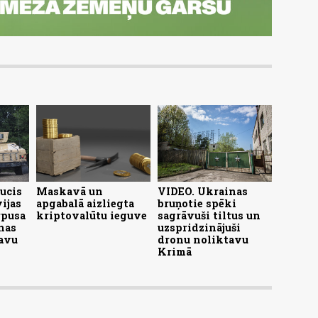
ucis
Maskavā un
VIDEO. Ukrainas
ijas
apgabalā aizliegta
bruņotie spēki
rpusa
kriptovalūtu ieguve
sagrāvuši tiltus un
nas
uzspridzinājuši
avu
dronu noliktavu
Krimā