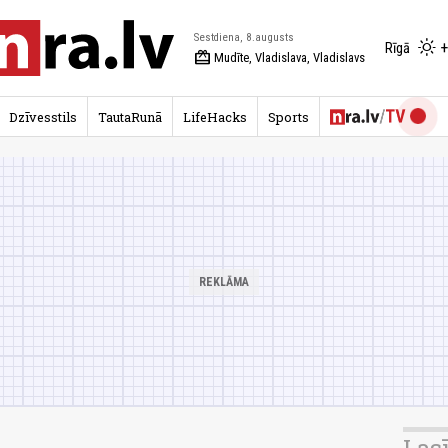
Sestdiena, 8.augusts
+
Rīgā
redeem
Mudīte, Vladislava, Vladislavs
Dzīvesstils
TautaRunā
LifeHacks
Sports