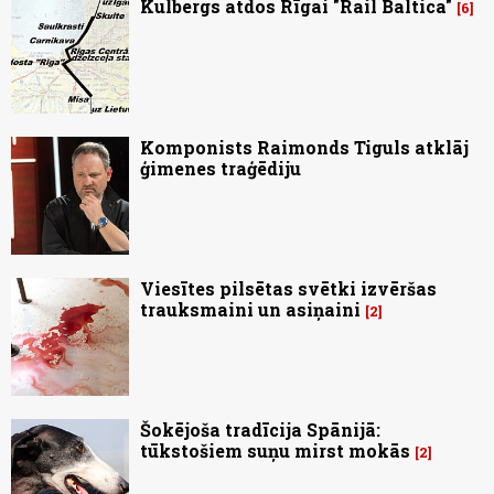
Kulbergs atdos Rīgai "Rail Baltica"
6
Komponists Raimonds Tiguls atklāj
ģimenes traģēdiju
Viesītes pilsētas svētki izvēršas
trauksmaini un asiņaini
2
Šokējoša tradīcija Spānijā:
tūkstošiem suņu mirst mokās
2