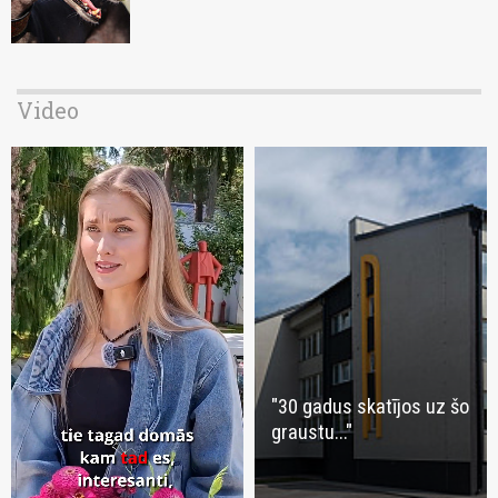
Video
"30 gadus skatījos uz šo
graustu..."