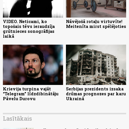
VIDEO. Neticami, ko
Nāvējošā rotaļu virtuvīte!
topošais tēvs ieraudzīja
Meitenīta mirst spēlējoties
grūtnieces sonogrāfijas
laikā
Krievija turpina vajāt
Serbijas prezidents izsaka
“Telegram” līdzdibinātāju
drūmas prognozes par karu
Pāvelu Durovu
Ukrainā
Lasītākais