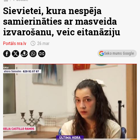
Sievietei, kura nespēja
samierināties ar masveida
izvarošanu, veic eitanāziju
schedule
Portāls nra.lv
26.mar
Seko mums Google