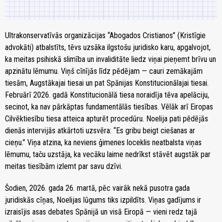
Ultrakonservatīvās organizācijas “Abogados Cristianos” (Kristīgie
advokāti)
atbalstīts
, tēvs uzsāka ilgstošu juridisko karu, apgalvojot,
ka meitas psihiskā slimība un invaliditāte liedz viņai pieņemt brīvu un
apzinātu lēmumu. Viņš cīnījās līdz pēdējam — cauri zemākajām
tiesām, Augstākajai tiesai un pat Spānijas Konstitucionālajai tiesai.
Februārī 2026. gadā Konstitucionālā tiesa noraidīja tēva apelāciju,
secinot, ka nav pārkāptas fundamentālās tiesības. Vēlāk arī Eiropas
Cilvēktiesību tiesa atteica apturēt procedūru.
Noelija pati pēdējās
dienās intervijās atkārtoti uzsvēra: “Es gribu beigt ciešanas ar
cieņu.” Viņa atzina, ka neviens ģimenes loceklis neatbalsta viņas
lēmumu, taču uzstāja, ka vecāku laime nedrīkst stāvēt augstāk par
meitas tiesībām izlemt par savu dzīvi.
Šodien, 2026. gada 26. martā, pēc vairāk nekā pusotra gada
juridiskās cīņas, Noelijas lūgums tiks izpildīts. Viņas gadījums ir
izraisījis asas debates Spānijā un visā Eiropā — vieni redz tajā