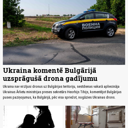
Ukraina komentē Bulgārijā
uzsprāgušā drona gadījumu
Ukraina nav virzījusi dronus uz Bulgārijas teritoriju, sestdienas vakarā apliecināja
Ukrainas Ārlietu ministrijas preses sekretārs Heorhijs Tihijs, komentējot Bulgārijas
puses paziņojumus, ka Bulgārijā, pēc visa spriežot, nogāzies Ukrainas drons.