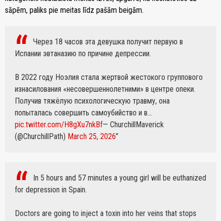
sāpēm, paliks pie meitas līdz pašām beigām.
Через 18 часов эта девушка получит первую в
Испании эвтаназию по причине депрессии.
В 2022 году Ноэлия стала жертвой жестокого группового
изнасилования «несовершеннолетними» в центре опеки.
Получив тяжёлую психологическую травму, она
попыталась совершить самоубийство и в…
pic.twitter.com/H8gXu7nkBf
— ChurchillMaverick
(@ChurchillPath)
March 25, 2026
In 5 hours and 57 minutes a young girl will be euthanized
for depression in Spain.
Doctors are going to inject a toxin into her veins that stops