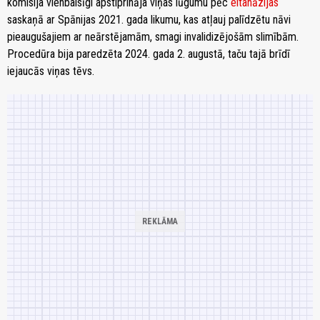
komisija vienbalsīgi apstiprināja viņas lūgumu pēc
eitanāzijas
saskaņā ar Spānijas 2021. gada likumu, kas atļauj palīdzētu nāvi
pieaugušajiem ar neārstējamām, smagi invalidizējošām slimībām.
Procedūra bija paredzēta 2024. gada 2. augustā, taču tajā brīdī
iejaucās viņas tēvs.