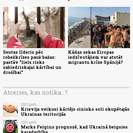
Seutas līderis pēc
Kādas sekas Eiropas
robežkrīzes pauž bažas:
iedzīvotājiem var atstāt
pastāv "liels risks
migrantu krīze Spānijā?
sabiedriskajai kārtībai un
drošībai"
Atceries, kas notika...?
2023.gads
Krievija veikusi kārtējo cinisko soli okupētajās
Ukrainas teritorijās
2023.gads
Marks Feigins prognozē, kad Ukrainā beigsies
karadarbība