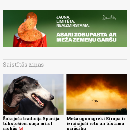
Saistītās ziņas
Šokējoša tradīcija Spānijā:
Meža ugunsgrēki Eiropā ir
tūkstošiem suņu mirst
izraisījuši retu un bīstamu
mokās
parādību
2