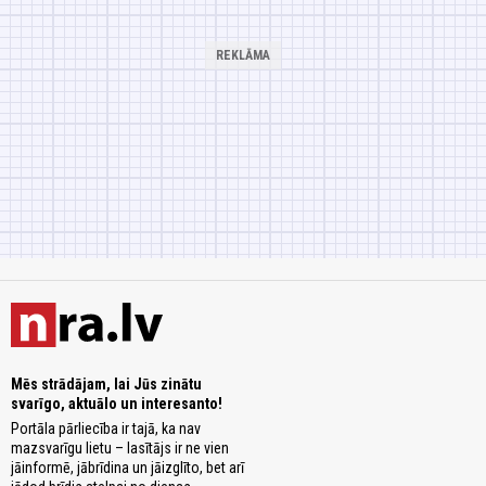
Mēs strādājam, lai Jūs zinātu
svarīgo, aktuālo un interesanto!
Portāla pārliecība ir tajā, ka nav
mazsvarīgu lietu – lasītājs ir ne vien
jāinformē, jābrīdina un jāizglīto, bet arī