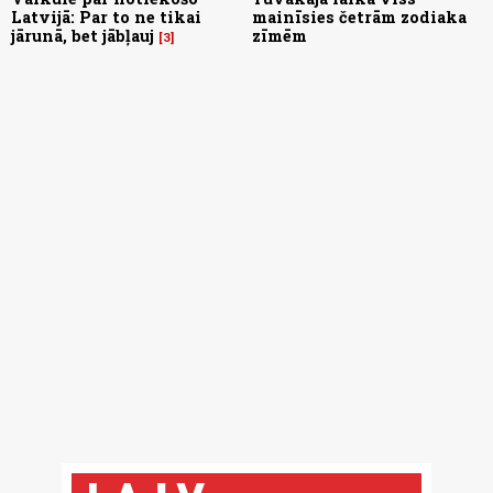
Latvijā: Par to ne tikai
mainīsies četrām zodiaka
jārunā, bet jābļauj
zīmēm
3