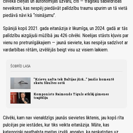
cilvēka cieņas un autonomijas uzvaru, citi — traģisku sabiedrības
neveiksmi, kas nespēj piedāvāt palīdzību traumu upurim un tā vietā
piedāvā nāvi kā “risinājumu”.
Spānijā kopš 2021. gada eitanāzija ir likumīga, un 2024. gadā ar tās
palīdzību aizgājuši mūžībā jau 426 cilvēki. Noelijas stāsts kļuvis par
vienu no pretrunīgākajiem — jaunā sieviete, kas nespēja sadzīvot ar
vardarbības rētām, izvēlējās beigt visu uz visiem laikiem.
ŠOBRĪD LASA
"Krievu nafta tek Baltijas jūrā..." ļaudis komentē
skatu Skultes ostā
Komponists Raimonds Tiguls atklāj ģimenes
traģēdiju
Cilvēki, kam nav vienaldzīgs jaunās sievietes liktenis, jau kopš rīta
pulcējas pie iestādes, kur tiks veikta eitanāzija. Māte, kas
kategoriski neatbalsta meitas izvēli, apgalvo, ka neskatoties uz