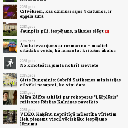
2025.gads
Cilvēkiem, kas dzimuši šajos 4 datumos, ir
eņģeļa aura
2023.gads
Jaunpils pili, iespējams, nāksies slēgt
2
2025.gads
Ābolu ievārījums ar rozmarīnu – mazliet
citādāks veids, kā izmantot kritušos ābolus
2025.gads
No kinoteātra jumta nokrīt sieviete
2025.gads
Ģirts Rungainis: Šobrīd Satiksmes ministrijas
cilvēki nesaprot, ko viņi dara
2023.gads
Māra Zālīte atklāti par rokoperas "Lāčplēsis"
režisores Rēzijas Kalniņas paveikto
2025.gads
VIDEO. Kaķēnu neprātīgā mīlestība vīrietim
liek pieņemt viscilvēciskāko iespējamo
lēmumu