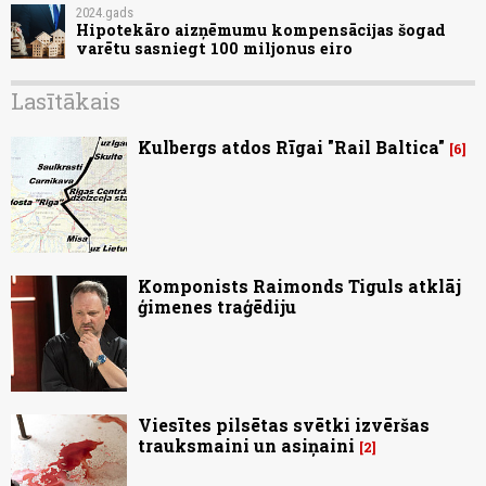
2024.gads
Hipotekāro aizņēmumu kompensācijas šogad
varētu sasniegt 100 miljonus eiro
Lasītākais
Kulbergs atdos Rīgai "Rail Baltica"
6
Komponists Raimonds Tiguls atklāj
ģimenes traģēdiju
Viesītes pilsētas svētki izvēršas
trauksmaini un asiņaini
2