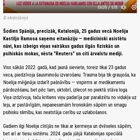
© ekrānšāviņš
Šodien Spānijā, precīzāk, Katalonijā, 25 gadus vecā Noelija
Kastiljo Ramosa saņems eitanāziju — medicīniski asistētu
nāvi, kas izbeigs viņas vairākus gadus ilgās fiziskās un
psihiskās mokas, vēsta "Reuters" un citi ārvalstu mediji.
Viss sākās 2022. gadā, kad jaunā sieviete, toreiz tikai 23 gadus
veca, piedzīvoja šausminošu izvarošanu. Trauma bija tik graujoša, ka
Noelija mēģināja izdarīt pašnāvību — vispirms ar medikamentu
pārdozēšanu, bet pēc tam, oktobrī, izlecot no piektā stāva loga.
Viņa izdzīvoja, taču kritiens viņu padarīja par paralizētu no vidukļa uz
leju, ar pastāvīgām, nepanesamām hroniskām sāpēm un smagu
psihisku slimību, kas neatstāja cerību uz uzlabošanos.
Gadiem ilgi Noelija cīnījās ne tikai ar ķermeņa un dvēseles sāpēm,
bet arī ar tiesu sistēmu. 2024. gada jūlijā Katalonijas speciālā