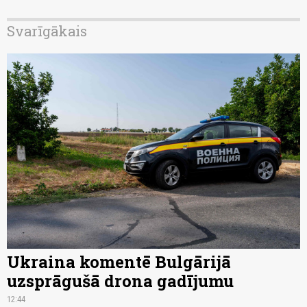
Svarīgākais
Ukraina komentē Bulgārijā
uzsprāgušā drona gadījumu
12:44