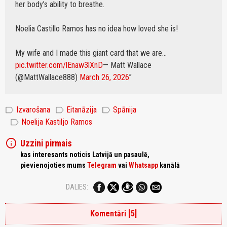
her body’s ability to breathe.
Noelia Castillo Ramos has no idea how loved she is!
My wife and I made this giant card that we are…
pic.twitter.com/lEnaw3lXnD
— Matt Wallace
(@MattWallace888)
March 26, 2026
label
label
label
Izvarošana
Eitanāzija
Spānija
label
Noelija Kastiljo Ramos
info
Uzzini pirmais
kas interesants noticis Latvijā un pasaulē,
pievienojoties mums
Telegram
vai
Whatsapp
kanālā
DALIES:
Komentāri [5]