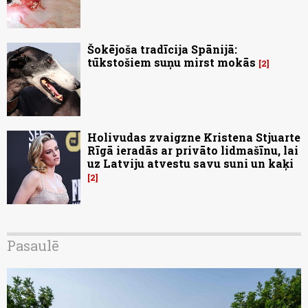
Šokējoša tradīcija Spānijā:
tūkstošiem suņu mirst mokās
2
Holivudas zvaigzne Kristena Stjuarte
Rīgā ieradās ar privāto lidmašīnu, lai
uz Latviju atvestu savu suni un kaķi
2
Pasaulē