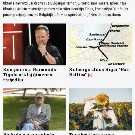
Ukraina nav virzījusi dronus uz Bulgārijas teritoriju, sestdienas vakarā apliecināja
Ukrainas Ārlietu ministrijas preses sekretārs Heorhijs Tihijs, komentējot Bulgārijas
puses paziņojumus, ka Bulgārijā, pēc visa spriežot, nogāzies Ukrainas drons.
Komponists Raimonds
Kulbergs atdos Rīgai "Rail
Tiguls atklāj ģimenes
Baltica"
6
traģēdiju
Vaikule par notiekošo
Tuvākajā laikā viss