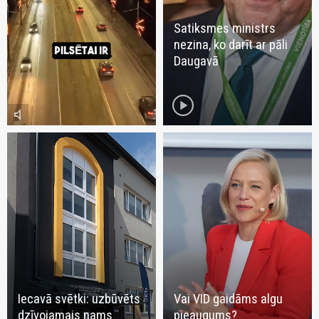
Satiksmes ministrs
nezina, ko darīt ar pāli
Daugavā
play_circle
volume_mute
Iecavā svētki: uzbūvēts
Vai VID gaidāms algu
dzīvojamais nams
pieaugums?