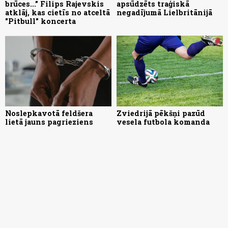
brūces...” Filips Rajevskis
apsūdzēts traģiskā
atklāj, kas cietīs no atceltā
negadījumā Lielbritānijā
"Pitbull" koncerta
Noslepkavotā feldšera
Zviedrijā pēkšņi pazūd
lietā jauns pagrieziens
vesela futbola komanda