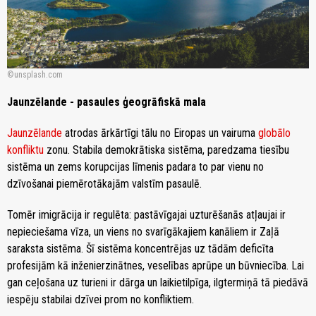
unsplash.com
Jaunzēlande - pasaules ģeogrāfiskā mala
Jaunzēlande
atrodas ārkārtīgi tālu no Eiropas un vairuma
globālo
konfliktu
zonu. Stabila demokrātiska sistēma, paredzama tiesību
sistēma un zems korupcijas līmenis padara to par vienu no
dzīvošanai piemērotākajām valstīm pasaulē.
Tomēr imigrācija ir regulēta: pastāvīgajai uzturēšanās atļaujai ir
nepieciešama vīza, un viens no svarīgākajiem kanāliem ir Zaļā
saraksta sistēma. Šī sistēma koncentrējas uz tādām deficīta
profesijām kā inženierzinātnes, veselības aprūpe un būvniecība. Lai
gan ceļošana uz turieni ir dārga un laikietilpīga, ilgtermiņā tā piedāvā
iespēju stabilai dzīvei prom no konfliktiem.