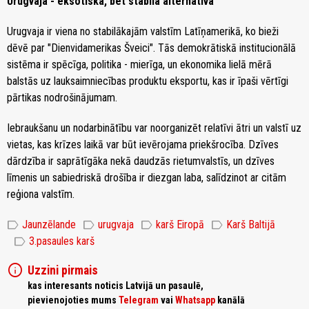
Urugvaja - eksotiska, bet stabila alternatīva
Urugvaja ir viena no stabilākajām valstīm Latīņamerikā, ko bieži
dēvē par "Dienvidamerikas Šveici". Tās demokrātiskā institucionālā
sistēma ir spēcīga, politika - mierīga, un ekonomika lielā mērā
balstās uz lauksaimniecības produktu eksportu, kas ir īpaši vērtīgi
pārtikas nodrošinājumam.
Iebraukšanu un nodarbinātību var noorganizēt relatīvi ātri un valstī uz
vietas, kas krīzes laikā var būt ievērojama priekšrocība. Dzīves
dārdzība ir saprātīgāka nekā daudzās rietumvalstīs, un dzīves
līmenis un sabiedriskā drošība ir diezgan laba, salīdzinot ar citām
reģiona valstīm.
label
label
label
label
Jaunzēlande
urugvaja
karš Eiropā
Karš Baltijā
label
3.pasaules karš
info
Uzzini pirmais
kas interesants noticis Latvijā un pasaulē,
pievienojoties mums
Telegram
vai
Whatsapp
kanālā