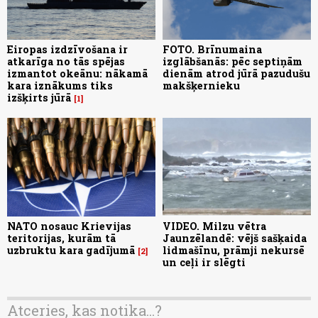
Eiropas izdzīvošana ir
FOTO. Brīnumaina
atkarīga no tās spējas
izglābšanās: pēc septiņām
izmantot okeānu: nākamā
dienām atrod jūrā pazudušu
kara iznākums tiks
makšķernieku
izšķirts jūrā
1
NATO nosauc Krievijas
VIDEO. Milzu vētra
teritorijas, kurām tā
Jaunzēlandē: vējš sašķaida
uzbruktu kara gadījumā
lidmašīnu, prāmji nekursē
2
un ceļi ir slēgti
Atceries, kas notika...?