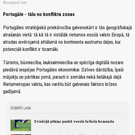
unsplash.com
Portugāle - tālu no konflikta zonas
Portugāles stratēģiskā priekšrocība galvenokārt ir tās ģeogrāfiskajā
atrašanās vietā: tā kā tā ir vistālāk rietumos esošā valsts Eiropā, tā
atrodas ievērojamā attālumā no kontinenta austrumu daļas, kur
potenciāli konflikti ir ticamāki.
Tūrisms, būvniecība, lauksaimniecība un spēcīga digitālā nozare
piedāvā iespējas Portugāles ekonomikai. Dzīves dārdzība, īpaši
mājokļu un pārtikas jomā, parasti ir zemāka nekā lielākajā daļā
Rietumeiropas valstu, kas varētu būt galvenais faktors krīzes
gadījumā.
ŠOBRĪD LASA
Zviedrijā pēkšņi pazūd vesela futbola komanda