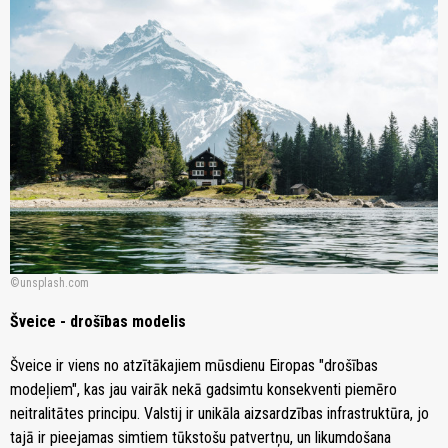
unsplash.com
Šveice - drošības modelis
Šveice ir viens no atzītākajiem mūsdienu Eiropas "drošības
modeļiem", kas jau vairāk nekā gadsimtu konsekventi piemēro
neitralitātes principu. Valstij ir unikāla aizsardzības infrastruktūra, jo
tajā ir pieejamas simtiem tūkstošu patvertņu, un likumdošana