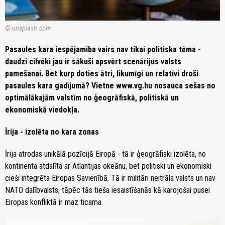
© unsplash.com
Pasaules kara iespējamība vairs nav tikai politiska tēma -
daudzi cilvēki jau ir sākuši apsvērt scenārijus valsts
pamešanai. Bet kurp doties ātri, likumīgi un relatīvi droši
pasaules kara gadījumā? Vietne www.vg.hu nosauca sešas no
optimālākajām valstīm no ģeogrāfiskā, politiskā un
ekonomiskā viedokļa.
Īrija - izolēta no kara zonas
Īrija atrodas unikālā pozīcijā Eiropā - tā ir ģeogrāfiski izolēta, no
kontinenta atdalīta ar Atlantijas okeānu, bet politiski un ekonomiski
cieši integrēta Eiropas Savienībā. Tā ir militāri neitrāla valsts un nav
NATO dalībvalsts, tāpēc tās tieša iesaistīšanās kā karojošai pusei
Eiropas konfliktā ir maz ticama.