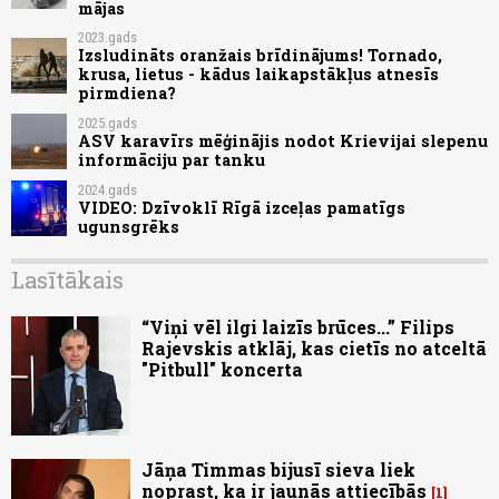
mājas
2023.gads
Izsludināts oranžais brīdinājums! Tornado,
krusa, lietus - kādus laikapstākļus atnesīs
pirmdiena?
2025.gads
ASV karavīrs mēģinājis nodot Krievijai slepenu
informāciju par tanku
2024.gads
VIDEO: Dzīvoklī Rīgā izceļas pamatīgs
ugunsgrēks
Lasītākais
“Viņi vēl ilgi laizīs brūces...” Filips
Rajevskis atklāj, kas cietīs no atceltā
"Pitbull" koncerta
Jāņa Timmas bijusī sieva liek
noprast, ka ir jaunās attiecībās
1