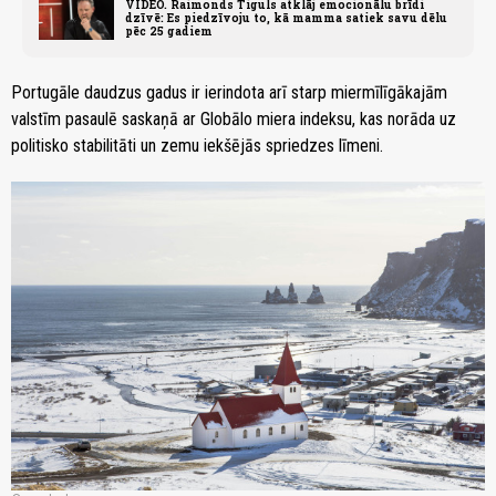
VIDEO. Raimonds Tiguls atklāj emocionālu brīdi
dzīvē: Es piedzīvoju to, kā mamma satiek savu dēlu
pēc 25 gadiem
Portugāle daudzus gadus ir ierindota arī starp miermīlīgākajām
valstīm pasaulē saskaņā ar Globālo miera indeksu, kas norāda uz
politisko stabilitāti un zemu iekšējās spriedzes līmeni.