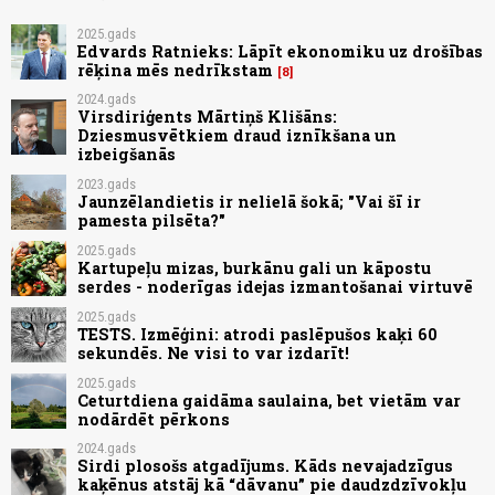
2025.gads
Edvards Ratnieks: Lāpīt ekonomiku uz drošības
rēķina mēs nedrīkstam
8
2024.gads
Virsdiriģents Mārtiņš Klišāns:
Dziesmusvētkiem draud iznīkšana un
izbeigšanās
2023.gads
Jaunzēlandietis ir nelielā šokā; "Vai šī ir
pamesta pilsēta?"
2025.gads
Kartupeļu mizas, burkānu gali un kāpostu
serdes - noderīgas idejas izmantošanai virtuvē
2025.gads
TESTS. Izmēģini: atrodi paslēpušos kaķi 60
sekundēs. Ne visi to var izdarīt!
2025.gads
Ceturtdiena gaidāma saulaina, bet vietām var
nodārdēt pērkons
2024.gads
Sirdi plosošs atgadījums. Kāds nevajadzīgus
kaķēnus atstāj kā “dāvanu” pie daudzdzīvokļu