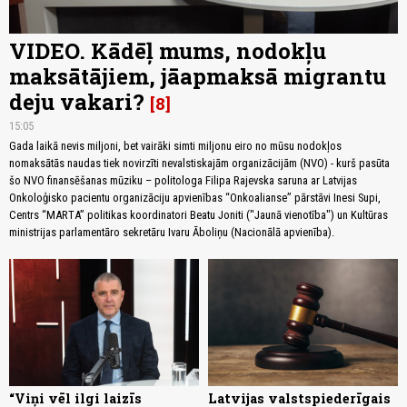
VIDEO. Kādēļ mums, nodokļu
maksātājiem, jāapmaksā migrantu
deju vakari?
8
15:05
Gada laikā nevis miljoni, bet vairāki simti miljonu eiro no mūsu nodokļos
nomaksātās naudas tiek novirzīti nevalstiskajām organizācijām (NVO) - kurš pasūta
šo NVO finansēšanas mūziku – politologa Filipa Rajevska saruna ar Latvijas
Onkoloģisko pacientu organizāciju apvienības “Onkoalianse” pārstāvi Inesi Supi,
Centrs “MARTA” politikas koordinatori Beatu Joniti ("Jaunā vienotība") un Kultūras
ministrijas parlamentāro sekretāru Ivaru Āboliņu (Nacionālā apvienība).
“Viņi vēl ilgi laizīs
Latvijas valstspiederīgais