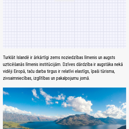
Turklāt Islandē ir ārkārtīgi zems noziedzības līmenis un augsts
uzticēšanās līmenis institūcijām. Dzīves dārdzība ir augstāka nekā
vidēji Eiropā, taču darba tirgus ir relatīvi elastīgs, īpaši tūrisma,
zivsaimniecības, izglītības un pakalpojumu jomā.