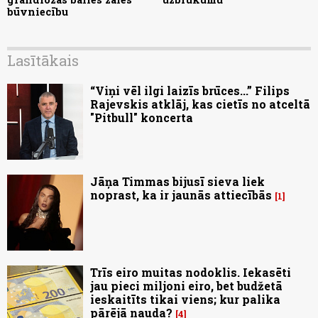
būvniecību
Lasītākais
“Viņi vēl ilgi laizīs brūces...” Filips
Rajevskis atklāj, kas cietīs no atceltā
"Pitbull" koncerta
Jāņa Timmas bijusī sieva liek
noprast, ka ir jaunās attiecībās
1
Trīs eiro muitas nodoklis. Iekasēti
jau pieci miljoni eiro, bet budžetā
ieskaitīts tikai viens; kur palika
pārējā nauda?
4