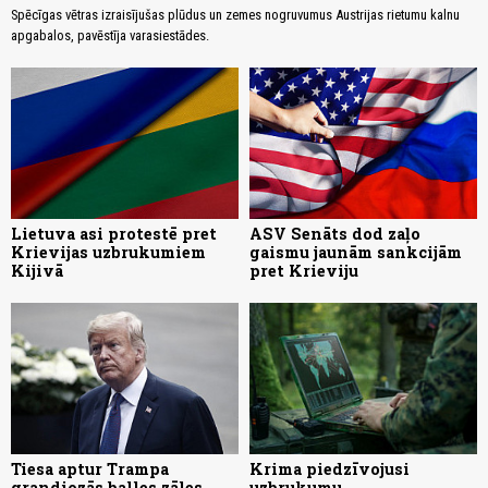
Spēcīgas vētras izraisījušas plūdus un zemes nogruvumus Austrijas rietumu kalnu
apgabalos, pavēstīja varasiestādes.
Lietuva asi protestē pret
ASV Senāts dod zaļo
Krievijas uzbrukumiem
gaismu jaunām sankcijām
Kijivā
pret Krieviju
Tiesa aptur Trampa
Krima piedzīvojusi
grandiozās balles zāles
uzbrukumu