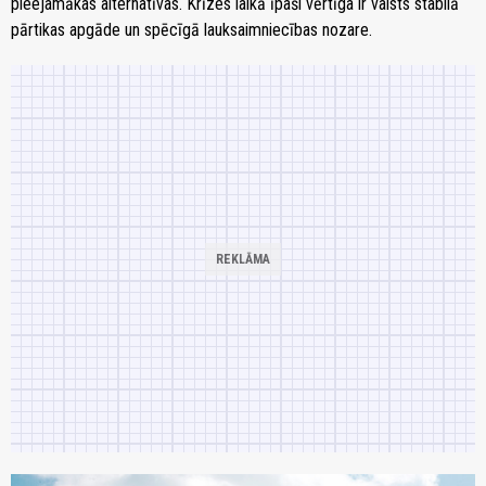
pieejamākas alternatīvas. Krīzes laikā īpaši vērtīga ir valsts stabilā
pārtikas apgāde un spēcīgā lauksaimniecības nozare.