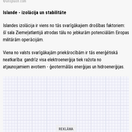
unsplash.com
Islande - izolācija un stabilitāte
Islandes izolācija ir viens no tās svarīgākajiem drošības faktoriem:
šī sala Ziemeļatlantijā atrodas tālu no jebkurām potenciālām Eiropas
militārām operācijām.
Viena no valsts svarīgākajām priekšrocībām ir tās enerģētiskā
neatkarība: gandrīz visa elektroenerģija tiek ražota no
atjaunojamiem avotiem - ģeotermālās enerģijas un hidroenerģijas.