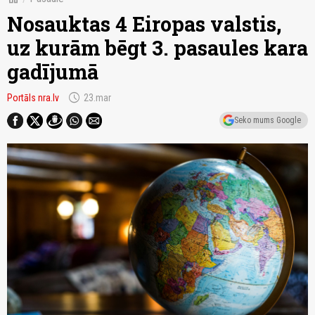
Nosauktas 4 Eiropas valstis,
uz kurām bēgt 3. pasaules kara
gadījumā
schedule
Portāls nra.lv
23.mar
Seko mums Google