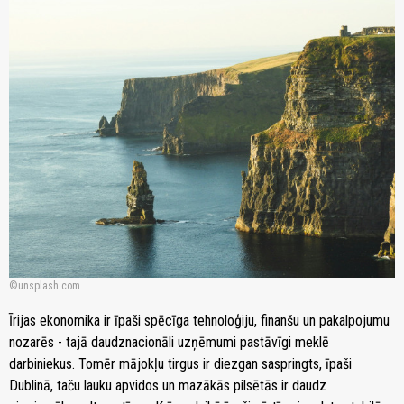
unsplash.com
Īrijas ekonomika ir īpaši spēcīga tehnoloģiju, finanšu un pakalpojumu
nozarēs - tajā daudznacionāli uzņēmumi pastāvīgi meklē
darbiniekus. Tomēr mājokļu tirgus ir diezgan saspringts, īpaši
Dublinā, taču lauku apvidos un mazākās pilsētās ir daudz