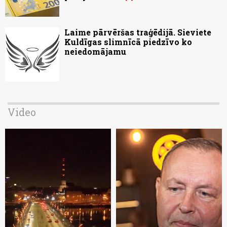
Laime pārvēršas traģēdijā. Sieviete
Kuldīgas slimnīcā piedzīvo ko
neiedomājamu
Video