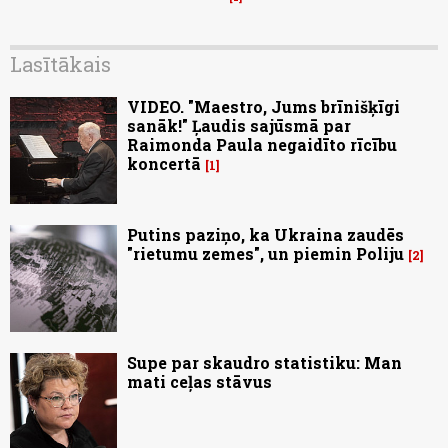
Lasītākais
VIDEO. "Maestro, Jums brīnišķīgi
sanāk!" Ļaudis sajūsmā par
Raimonda Paula negaidīto rīcību
koncertā
1
Putins paziņo, ka Ukraina zaudēs
"rietumu zemes", un piemin Poliju
2
Supe par skaudro statistiku: Man
mati ceļas stāvus