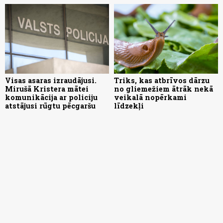
Visas asaras izraudājusi.
Triks, kas atbrīvos dārzu
Mirušā Kristera mātei
no gliemežiem ātrāk nekā
komunikācija ar policiju
veikalā nopērkami
atstājusi rūgtu pēcgaršu
līdzekļi