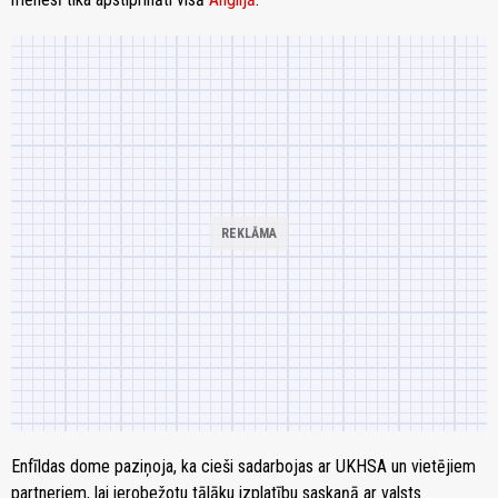
Enfīldas dome paziņoja, ka cieši sadarbojas ar UKHSA un vietējiem
partneriem, lai ierobežotu tālāku izplatību saskaņā ar valsts