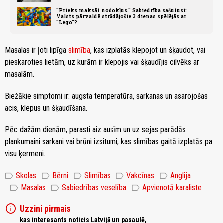
"Prieks maksāt nodokļus." Sabiedrība sašutusi:
Valsts pārvaldē strādājošie 3 dienas spēlējās ar
"Lego"?
Masalas ir ļoti lipīga
slimība
, kas izplatās klepojot un šķaudot, vai
pieskaroties lietām, uz kurām ir klepojis vai šķaudījis cilvēks ar
masalām.
Biežākie simptomi ir: augsta temperatūra, sarkanas un asarojošas
acis, klepus un šķaudīšana.
Pēc dažām dienām, parasti aiz ausīm un uz sejas parādās
plankumaini sarkani vai brūni izsitumi, kas slimības gaitā izplatās pa
visu ķermeni.
label
label
label
label
label
Skolas
Bērni
Slimības
Vakcīnas
Anglija
label
label
label
Masalas
Sabiedrības veselība
Apvienotā karaliste
info
Uzzini pirmais
kas interesants noticis Latvijā un pasaulē,