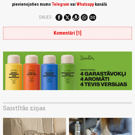
pievienojoties mums
Telegram
vai
Whatsapp
kanālā
DALIES:
Komentāri [1]
Saistītās ziņas