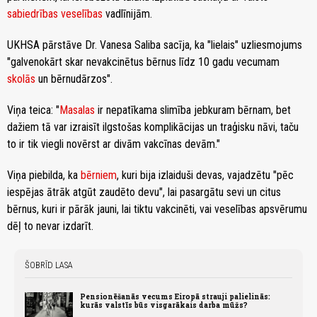
sabiedrības veselības
vadlīnijām.
UKHSA pārstāve Dr. Vanesa Saliba sacīja, ka "lielais" uzliesmojums
"galvenokārt skar nevakcinētus bērnus līdz 10 gadu vecumam
skolās
un bērnudārzos".
Viņa teica: "
Masalas
ir nepatīkama slimība jebkuram bērnam, bet
dažiem tā var izraisīt ilgstošas ​​komplikācijas un traģisku nāvi, taču
to ir tik viegli novērst ar divām vakcīnas devām."
Viņa piebilda, ka
bērniem
, kuri bija izlaiduši devas, vajadzētu "pēc
iespējas ātrāk atgūt zaudēto devu", lai pasargātu sevi un citus
bērnus, kuri ir pārāk jauni, lai tiktu vakcinēti, vai veselības apsvērumu
dēļ to nevar izdarīt.
ŠOBRĪD LASA
Pensionēšanās vecums Eiropā strauji palielinās:
kurās valstīs būs visgarākais darba mūžs?