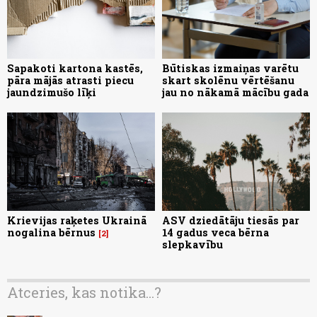
Sapakoti kartona kastēs,
Būtiskas izmaiņas varētu
pāra mājās atrasti piecu
skart skolēnu vērtēšanu
jaundzimušo līķi
jau no nākamā mācību gada
Krievijas raķetes Ukrainā
ASV dziedātāju tiesās par
nogalina bērnus
14 gadus veca bērna
2
slepkavību
Atceries, kas notika...?