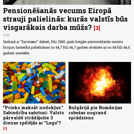
Pensionēšanās vecums Eiropā
strauji palielinās: kurās valstīs būs
visgarākais darba mūžs?
3
9:45
Saskaņā ar “Euronews” datiem, līdz 2060. gadu beigām pensionēšanās vecums
Eiropas Savienībā palielināsies no 64,7 līdz 66,7 gadiem vīriešiem un no 64 līdz 66,6
gadiem sievietēm.
"Prieks maksāt nodokļus."
Bulgārijā pie Rumānijas
Sabiedrība sašutusi: Valsts
robežas nogrand
pārvaldē strādājošie 3
sprādziens
dienas spēlējās ar "Lego"?
1