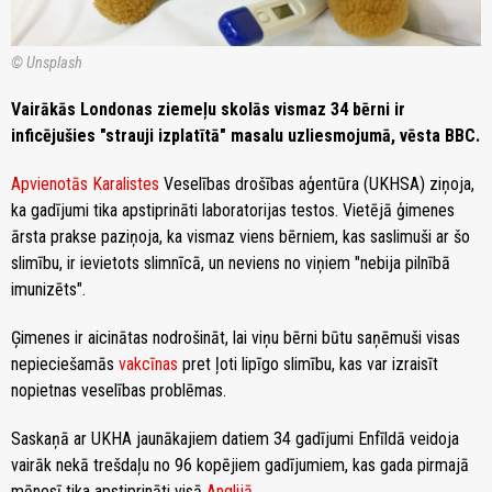
© Unsplash
Vairākās Londonas ziemeļu skolās vismaz 34 bērni ir
inficējušies "strauji izplatītā" masalu uzliesmojumā, vēsta BBC.
Apvienotās Karalistes
Veselības drošības aģentūra (UKHSA) ziņoja,
ka gadījumi tika apstiprināti laboratorijas testos. Vietējā ģimenes
ārsta prakse paziņoja, ka vismaz viens bērniem, kas saslimuši ar šo
slimību, ir ievietots slimnīcā, un neviens no viņiem "nebija pilnībā
imunizēts".
Ģimenes ir aicinātas nodrošināt, lai viņu bērni būtu saņēmuši visas
nepieciešamās
vakcīnas
pret ļoti lipīgo slimību, kas var izraisīt
nopietnas veselības problēmas.
Saskaņā ar UKHA jaunākajiem datiem 34 gadījumi Enfīldā veidoja
vairāk nekā trešdaļu no 96 kopējiem gadījumiem, kas gada pirmajā
mēnesī tika apstiprināti visā
Anglijā
.