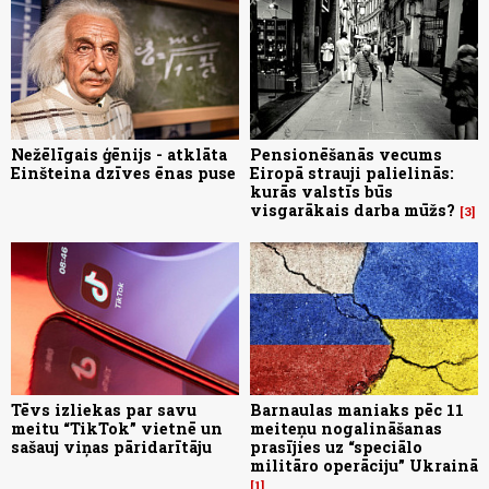
Nežēlīgais ģēnijs - atklāta
Pensionēšanās vecums
Einšteina dzīves ēnas puse
Eiropā strauji palielinās:
kurās valstīs būs
visgarākais darba mūžs?
3
Tēvs izliekas par savu
Barnaulas maniaks pēc 11
meitu “TikTok” vietnē un
meiteņu nogalināšanas
sašauj viņas pāridarītāju
prasījies uz “speciālo
militāro operāciju” Ukrainā
1