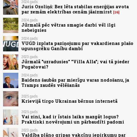
2024.gads
Juris Ozoliņš: Bez lēta stabilas enerģijas avota
par zemām elektrības cenām jāaizmirst
16
2024.gads
Jūrmalā pēc vētras smagie darbi vēl ilgi
nebeigsies
2024.gads
VUGD izplata paziņojumu par vakardienas plašo
ugunsgrēku Ganību dambī
2023.gads
Jūrmalā "uzradusies" "Villa Alla"; vai tā pieder
Pugačovai?
2024.gads
Baidens šaubās par mierīgu varas nodošanu, ja
Tramps zaudēs vēlēšanās
2025.gads
Krievijā tirgo Ukrainas bērnus internetā
2025.gads
Vai zini, kad ir īstais laiks mazgāt logus?
Praktiski novērojumi un pārbaudīti padomi
2023.gads
Valdība plāno gripas vakcīnu iepirkumu par