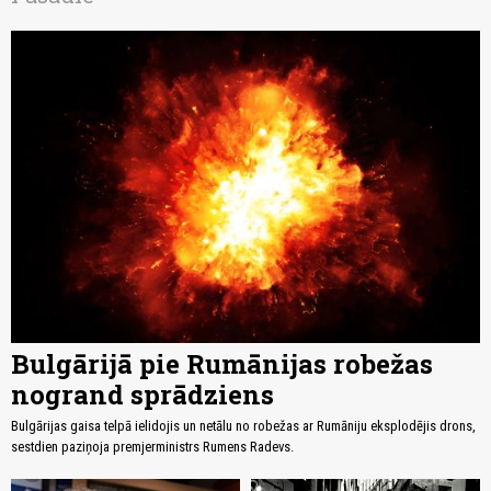
Bulgārijā pie Rumānijas robežas
nogrand sprādziens
Bulgārijas gaisa telpā ielidojis un netālu no robežas ar Rumāniju eksplodējis drons,
sestdien paziņoja premjerministrs Rumens Radevs.