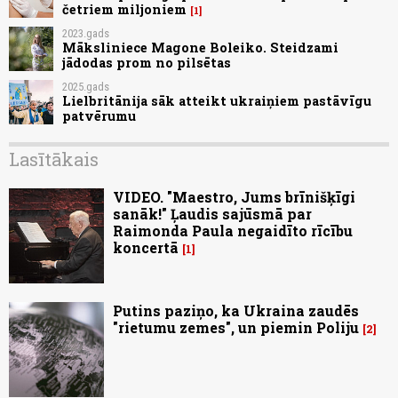
četriem miljoniem
1
2023.gads
Māksliniece Magone Boleiko. Steidzami
jādodas prom no pilsētas
2025.gads
Lielbritānija sāk atteikt ukraiņiem pastāvīgu
patvērumu
Lasītākais
VIDEO. "Maestro, Jums brīnišķīgi
sanāk!" Ļaudis sajūsmā par
Raimonda Paula negaidīto rīcību
koncertā
1
Putins paziņo, ka Ukraina zaudēs
"rietumu zemes", un piemin Poliju
2