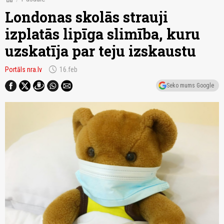
Londonas skolās strauji
izplatās lipīga slimība, kuru
uzskatīja par teju izskaustu
schedule
Portāls nra.lv
16.feb
Seko mums Google