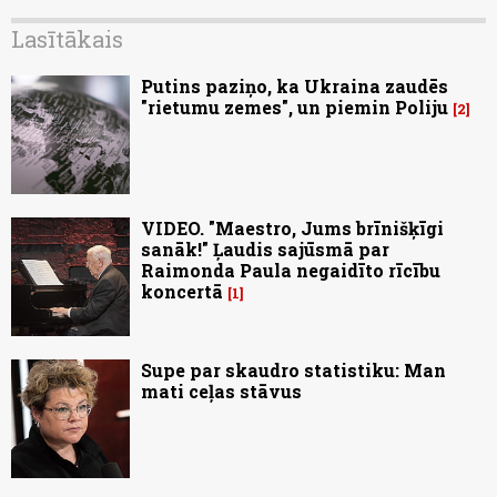
Lasītākais
Putins paziņo, ka Ukraina zaudēs
"rietumu zemes", un piemin Poliju
2
VIDEO. "Maestro, Jums brīnišķīgi
sanāk!" Ļaudis sajūsmā par
Raimonda Paula negaidīto rīcību
koncertā
1
Supe par skaudro statistiku: Man
mati ceļas stāvus