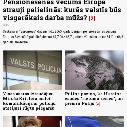
Pensionēšanās vecums Eiropā
strauji palielinās: kurās valstīs būs
visgarākais darba mūžs?
2
9:45
Saskaņā ar “Euronews” datiem, līdz 2060. gadu beigām pensionēšanās vecums
Eiropas Savienībā palielināsies no 64,7 līdz 66,7 gadiem vīriešiem un no 64 līdz 66,6
gadiem sievietēm.
Visas asaras izraudājusi.
Putins paziņo, ka Ukraina
Mirušā Kristera mātei
zaudēs "rietumu zemes", un
komunikācija ar policiju
piemin Poliju
2
atstājusi rūgtu pēcgaršu