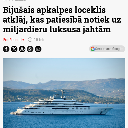
Bijušais apkalpes loceklis
atklāj, kas patiesībā notiek uz
miljardieru luksusa jahtām
schedule
Portāls nra.lv
10.feb
Seko mums Google