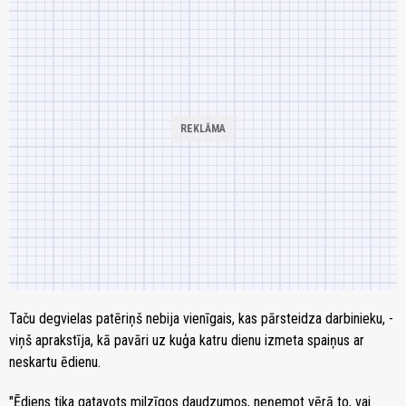
Taču degvielas patēriņš nebija vienīgais, kas pārsteidza darbinieku, -
viņš aprakstīja, kā pavāri uz kuģa katru dienu izmeta spaiņus ar
neskartu ēdienu.
"Ēdiens tika gatavots milzīgos daudzumos, neņemot vērā to, vai