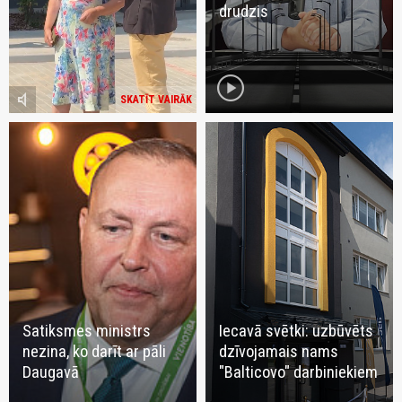
drudzis
play_circle
volume_mute
SKATĪT VAIRĀK
Satiksmes ministrs
Iecavā svētki: uzbūvēts
nezina, ko darīt ar pāli
dzīvojamais nams
Daugavā
"Balticovo" darbiniekiem