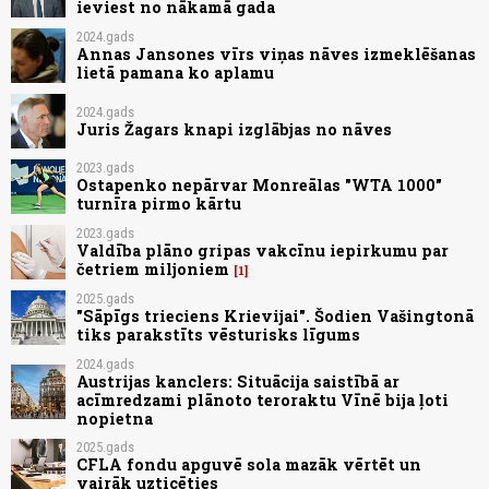
ieviest no nākamā gada
2024.gads
Annas Jansones vīrs viņas nāves izmeklēšanas
lietā pamana ko aplamu
2024.gads
Juris Žagars knapi izglābjas no nāves
2023.gads
Ostapenko nepārvar Monreālas "WTA 1000"
turnīra pirmo kārtu
2023.gads
Valdība plāno gripas vakcīnu iepirkumu par
četriem miljoniem
1
2025.gads
"Sāpīgs trieciens Krievijai". Šodien Vašingtonā
tiks parakstīts vēsturisks līgums
2024.gads
Austrijas kanclers: Situācija saistībā ar
acīmredzami plānoto teroraktu Vīnē bija ļoti
nopietna
2025.gads
CFLA fondu apguvē sola mazāk vērtēt un
vairāk uzticēties