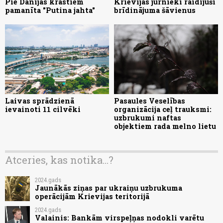
Pie Dānijas krastiem
Krievijas jūrnieki raidījuši
pamanīta "Putina jahta"
brīdinājuma šāvienus
Laivas sprādzienā
Pasaules Veselības
ievainoti 11 cilvēki
organizācija ceļ trauksmi:
uzbrukumi naftas
objektiem rada melno lietu
Atceries, kas notika...?
2024.gads
Jaunākās ziņas par ukraiņu uzbrukuma
operācijām Krievijas teritorijā
2024.gads
Valainis: Bankām virspeļņas nodokli varētu