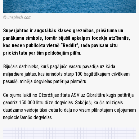
© unsplash.com
Superjahtas ir augstākās klases greznības, privātuma un
panākumu simbols, tomēr bijušā apkalpes locekļa atzīšanās,
kas nesen publicēta vietnē “Reddit”, rada pavisam citu
priekšstatu par šīm peldošajām pilīm.
Bijušais darbinieks, kurš pagājušo vasaru pavadīja uz kāda
miljardiera jahtas, kas ierindots starp 100 bagātākajiem cilvēkiem
pasaulē, minēja degvielas patēriņa piemēru.
Ceļojuma laikā no Džordžijas štata ASV uz Gibraltāru kuģis patērēja
gandrīz 150 000 litru dīzeļdegvielas. Šokējoši, ka šis milzīgais
daudzums veidoja tikai ceturto daļu no visam plānotajam ceļojumam
nepieciešamās degvielas.