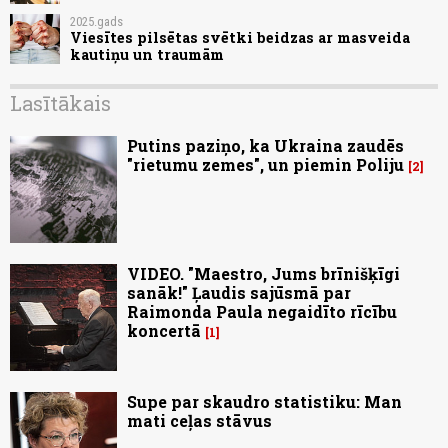
2025.gads
Viesītes pilsētas svētki beidzas ar masveida
kautiņu un traumām
Lasītākais
Putins paziņo, ka Ukraina zaudēs
"rietumu zemes", un piemin Poliju
2
VIDEO. "Maestro, Jums brīnišķīgi
sanāk!" Ļaudis sajūsmā par
Raimonda Paula negaidīto rīcību
koncertā
1
Supe par skaudro statistiku: Man
mati ceļas stāvus