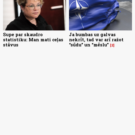
Supe par skaudro
Ja bumbas uz galvas
statistiku: Man mati ceļas
nekrīt, tad var arī ražot
stāvus
“sūdu” un “mēslu”
2