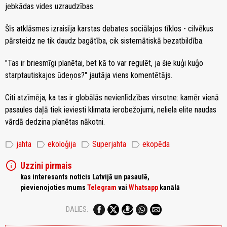
jebkādas vides uzraudzības.
Šīs atklāsmes izraisīja karstas debates sociālajos tīklos - cilvēkus
pārsteidz ne tik daudz bagātība, cik sistemātiskā bezatbildība.
"Tas ir briesmīgi planētai, bet kā to var regulēt, ja šie kuģi kuģo
starptautiskajos ūdeņos?" jautāja viens komentētājs.
Citi atzīmēja, ka tas ir globālās nevienlīdzības virsotne: kamēr vienā
pasaules daļā tiek ieviesti klimata ierobežojumi, neliela elite naudas
vārdā dedzina planētas nākotni.
label
label
label
label
jahta
ekoloģija
Superjahta
ekopēda
info
Uzzini pirmais
kas interesants noticis Latvijā un pasaulē,
pievienojoties mums
Telegram
vai
Whatsapp
kanālā
DALIES: