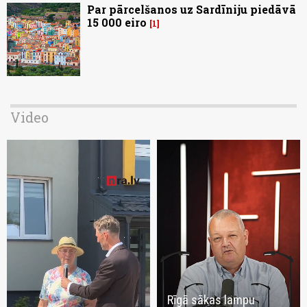
Par pārcelšanos uz Sardīniju piedāvā
15 000 eiro
1
Video
Rīgā sākas lampu