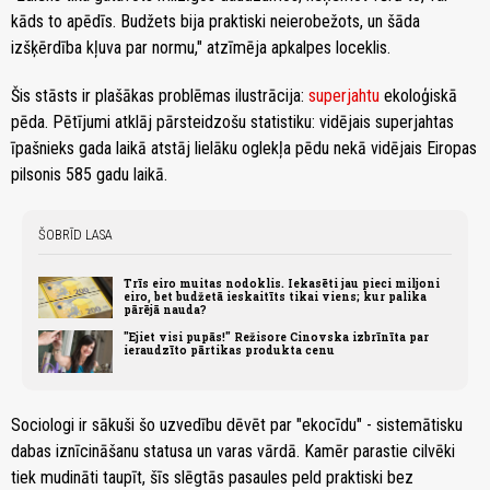
kāds to apēdīs. Budžets bija praktiski neierobežots, un šāda
izšķērdība kļuva par normu," atzīmēja apkalpes loceklis.
Šis stāsts ir plašākas problēmas ilustrācija:
superjahtu
ekoloģiskā
pēda. Pētījumi atklāj pārsteidzošu statistiku: vidējais superjahtas
īpašnieks gada laikā atstāj lielāku oglekļa pēdu nekā vidējais Eiropas
pilsonis 585 gadu laikā.
ŠOBRĪD LASA
Trīs eiro muitas nodoklis. Iekasēti jau pieci miljoni
eiro, bet budžetā ieskaitīts tikai viens; kur palika
pārējā nauda?
"Ejiet visi pupās!" Režisore Cinovska izbrīnīta par
ieraudzīto pārtikas produkta cenu
Sociologi ir sākuši šo uzvedību dēvēt par "ekocīdu" - sistemātisku
dabas iznīcināšanu statusa un varas vārdā. Kamēr parastie cilvēki
tiek mudināti taupīt, šīs slēgtās pasaules peld praktiski bez