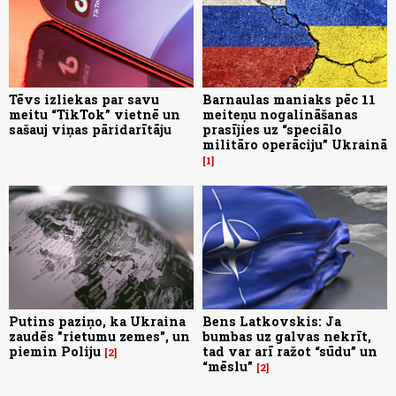
Tēvs izliekas par savu
Barnaulas maniaks pēc 11
meitu “TikTok” vietnē un
meiteņu nogalināšanas
sašauj viņas pāridarītāju
prasījies uz “speciālo
militāro operāciju” Ukrainā
1
Putins paziņo, ka Ukraina
Bens Latkovskis: Ja
zaudēs "rietumu zemes", un
bumbas uz galvas nekrīt,
piemin Poliju
tad var arī ražot “sūdu” un
2
“mēslu”
2