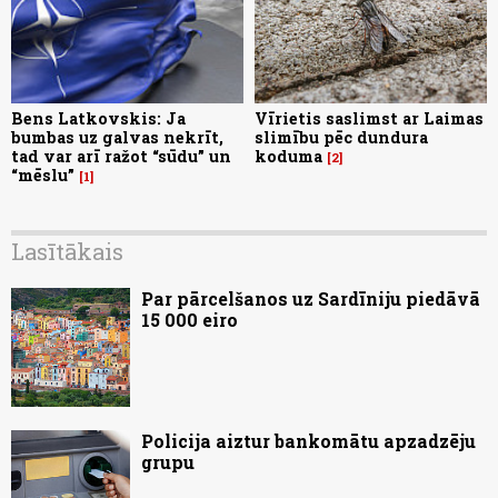
Bens Latkovskis: Ja
Vīrietis saslimst ar Laimas
bumbas uz galvas nekrīt,
slimību pēc dundura
tad var arī ražot “sūdu” un
koduma
2
“mēslu”
1
Lasītākais
Par pārcelšanos uz Sardīniju piedāvā
15 000 eiro
Policija aiztur bankomātu apzadzēju
grupu