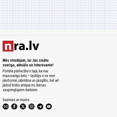
Mēs strādājam, lai Jūs zinātu
svarīgo, aktuālo un interesanto!
Portāla pārliecība ir tajā, ka nav
mazsvarīgu lietu – lasītājs ir ne vien
jāinformē, jābrīdina un jāizglīto, bet arī
jādod brīdis atelpai no dienas
saspringtajiem darbiem.
Sazinies ar mums: