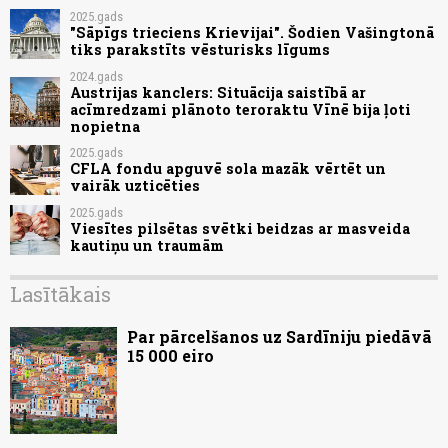
2025.gads
"Sāpīgs trieciens Krievijai". Šodien Vašingtonā
tiks parakstīts vēsturisks līgums
2024.gads
Austrijas kanclers: Situācija saistībā ar
acīmredzami plānoto teroraktu Vīnē bija ļoti
nopietna
2025.gads
CFLA fondu apguvē sola mazāk vērtēt un
vairāk uzticēties
2025.gads
Viesītes pilsētas svētki beidzas ar masveida
kautiņu un traumām
Lasītākais
Par pārcelšanos uz Sardīniju piedāvā
15 000 eiro