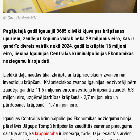
© Ģirts Ozoliņš/MN
Pagājušajā gadā Igaunijā 3685 cilvēki kļuva par krāpšanas
upuriem, zaudējot kopumā vairāk nekā 29 miljonus eiro, kas ir
gandrīz divreiz vairāk nekā 2024. gadā izkrāptie 16 miljoni
eiro, liecina Igaunijas Centrālās kriminālpolicijas Ekonomikas
noziegumu biroja dati.
Lielākā daļa naudas tika izkrāpta ar krāpnieciskiem zvaniem un
investīciju krāpšanu. Krāpnieciskos zvanos Igaunijas iedzīvotāji pērn
zaudēja gandrīz 11,5 miljonus eiro, investīciju krāpšanā zaudēti 6,3
miljoni eiro, uzņēmējdarbības krāpšanā - 2,7 miljoni eiro un
pārdošanas krāpšanā - 1,7 miljoni eiro.
Igaunijas Centrālās kriminālpolicijas Ekonomikas noziegumu biroja
pārstāvis Jāgups Tompū krāpšanās zaudētās summas pieaugumu
saistīja ar to, ka
krāpniecība
ir ienesīga, tādēļ tajā iesaistās arvien