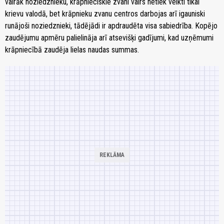
vairāk noziedznieku, krāpnieciskie zvani vairs netiek veikti tikai
krievu valodā, bet krāpnieku zvanu centros darbojas arī igauniski
runājoši noziedznieki, tādējādi ir apdraudēta visa sabiedrība. Kopējo
zaudējumu apmēru palielināja arī atsevišķi gadījumi, kad uzņēmumi
krāpniecībā zaudēja lielas naudas summas.