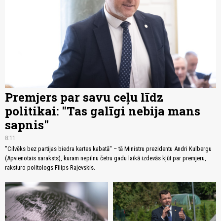
Premjers par savu ceļu līdz
politikai: "Tas galīgi nebija mans
sapnis"
8:11
"Cilvēks bez partijas biedra kartes kabatā" – tā Ministru prezidentu Andri Kulbergu
(Apvienotais saraksts), kuram nepilnu četru gadu laikā izdevās kļūt par premjeru,
raksturo politologs Filips Rajevskis.