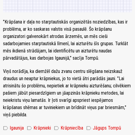
"Krāpšana ir daļa no starptautiskās organizētās noziedzības, kas ir
problēma, ar ko saskaras valstis visā pasaulē. Šo krāpšanu
organizatori galvenokārt atrodas ārzemēs, un mēs cieši
sadarbojamies starptautiskā līmenī, lai aizturētu šīs grupas. Turklāt
mēs ikdienā strādājam, lai identificētu un aizturētu naudas
pārvadātājus, kas darbojas Igaunijā," sacīja Tompū.
Viņš norādīja, ka diemžēl dažu zvanu centru slēgšana neizskauž
draudus un neaptur krāpniekus, jo to vietā ātri parādās jauni. "Lai
atrisinātu šo problēmu, nepietiek ar krāpnieku aizturēšanu; cilvēkiem
pašiem jābūt piesardzīgiem un jāapzinās krāpnieku metodes, lai
neiekristu viņu lamatās. Ir ļoti svarīgi apspriest iespējamos
krāpšanas shēmas ar tuviniekiem un brīdināt viņus par briesmām,"
viņš piebilda.
label
label
label
label
Igaunija
Krāpnieki
Krāpniecība
Jāgups Tompū