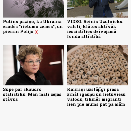
Putins paziņo, ka Ukraina
VIDEO. Reinis Uzulnieks:
zaudēs "rietumu zemes", un
valstij klātos aktīvāk
piemin Poliju
iesaistīties dzīvojamā
1
fonda attīstībā
Supe par skaudro
Kaimiņi uzstājīgi prasa
statistiku: Man mati ceļas
zināt igauņu un lietuviešu
stāvus
valodu, tikmēr migranti
lien pie mums pat pa alām