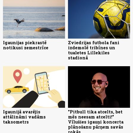
Igaunijas piekrastē
Zviedrijas futbola fani
notikusi zemestrīce
izdemolē tribīnes un
tualetes Lillekiles
stadionā
Igaunijā avarējis
"Pitbull tika atcelts, bet
attālināmi vadāms
mēs neesam atcelti!"
taksometrs
Vīlušies igauņi koncerta
plānošanu pārņem savās
rokās