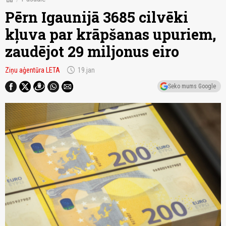
Pērn Igaunijā 3685 cilvēki
kļuva par krāpšanas upuriem,
zaudējot 29 miljonus eiro
schedule
Ziņu aģentūra LETA
19.jan
Seko mums Google