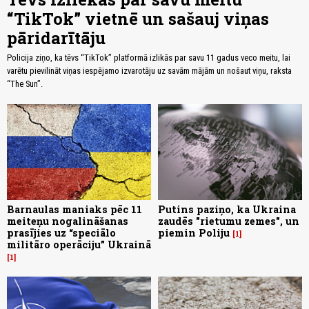
“TikTok” vietnē un sašauj viņas
pāridarītāju
Policija ziņo, ka tēvs “TikTok” platformā izlikās par savu 11 gadus veco meitu, lai
varētu pievilināt viņas iespējamo izvarotāju uz savām mājām un nošaut viņu, raksta
“The Sun”.
Barnaulas maniaks pēc 11
Putins paziņo, ka Ukraina
meiteņu nogalināšanas
zaudēs "rietumu zemes", un
prasījies uz “speciālo
piemin Poliju
1
militāro operāciju” Ukrainā
1