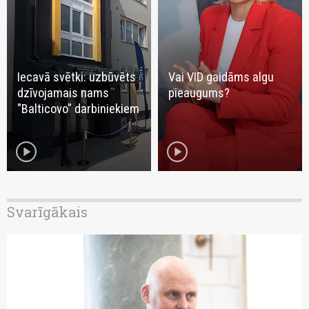
Iecavā svētki: uzbūvēts
Vai VID gaidāms algu
dzīvojamais nams
pieaugums?
"Balticovo" darbiniekiem
play_circle
play_circle
Svarīgākais