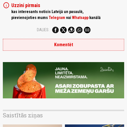
info
Uzzini pirmais
kas interesants noticis Latvijā un pasaulē,
pievienojoties mums
Telegram
vai
Whatsapp
kanālā
DALIES:
Komentēt
Saistītās ziņas