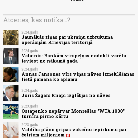
Atceries, kas notika...?
2024.gads
Jaunākās ziņas par ukraiņu uzbrukuma
operācijām Krievijas teritorijā
2024.gads
Valainis: Bankām virspeļņas nodokli varētu
ieviest no nākamā gada
2024.gads
Annas Jansones vīrs viņas nāves izmeklēšanas
lietā pamana ko aplamu
2024.gads
Juris Žagars knapi izglābjas no nāves
2023.gads
Ostapenko nepārvar Monreālas "WTA 1000"
turnīra pirmo kārtu
2023.gads
Valdība plāno gripas vakcīnu iepirkumu par
četriem miljoniem
1