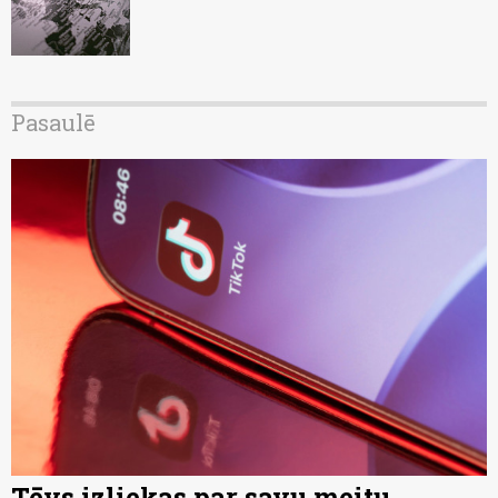
Pasaulē
Tēvs izliekas par savu meitu