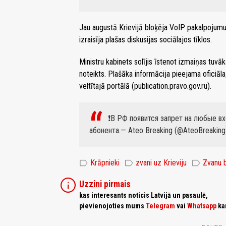
Jau augustā Krievijā bloķēja VoIP pakalpojumu
izraisīja plašas diskusijas sociālajos tīklos.
Ministru kabinets solījis īstenot izmaiņas tuv
noteikts. Plašāka informācija pieejama oficiāla
veltītajā portālā (publication.pravo.gov.ru).
❗️В РФ появится запрет на любые 
абонента.
— Ateo Breaking (@AteoBreakin
label
label
label
Krāpnieki
zvani uz Krieviju
Zvanu 
info
Uzzini pirmais
kas interesants noticis Latvijā un pasaulē,
pievienojoties mums
Telegram
vai
Whatsapp
ka