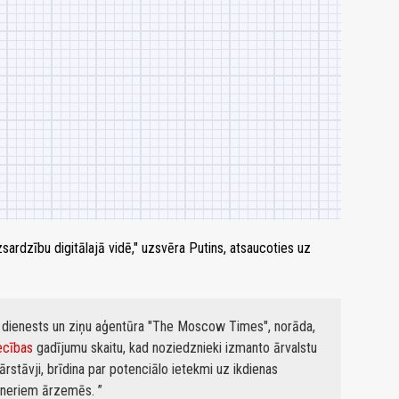
zsardzību digitālajā vidē," uzsvēra Putins, atsaucoties uz
es dienests un ziņu aģentūra "The Moscow Times", norāda,
ecības
gadījumu skaitu, kad noziedznieki izmanto ārvalstu
ārstāvji, brīdina par potenciālo ietekmi uz ikdienas
rtneriem ārzemēs.