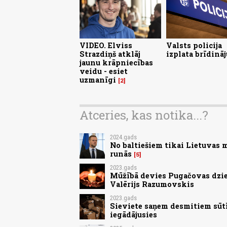
VIDEO. Elviss
Valsts policija
Strazdiņš atklāj
izplata brīdinā
jaunu krāpniecības
veidu - esiet
uzmanīgi
2
Atceries, kas notika...?
2024.gads
No baltiešiem tikai Lietuvas 
runās
5
2023.gads
Mūžībā devies Pugačovas dzie
Valērijs Razumovskis
2023.gads
Sieviete saņem desmitiem sūt
iegādājusies