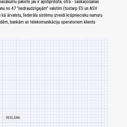
pasākumu pakete jau ir apstiprināta, otrā - saskaņošanas
ēšanu no 47 "nedraudzīgajām" valstīm (tostarp ES un ASV
u kā ārvalstu, federālu sistēmu izveidi krāpniecisku numuru
ādēm, bankām un telekomunikāciju operatoriem klientu