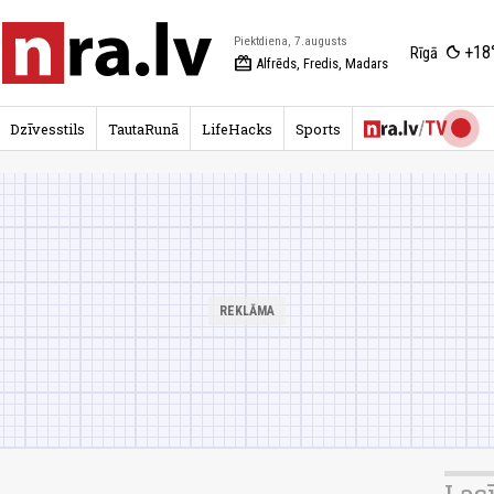
Piektdiena, 7.augusts
+18
Rīgā
redeem
Alfrēds, Fredis, Madars
Dzīvesstils
TautaRunā
LifeHacks
Sports