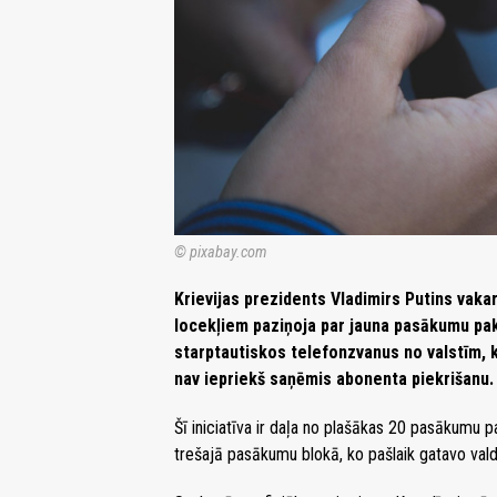
© pixabay.com
Krievijas prezidents Vladimirs Putins vakar
locekļiem paziņoja par jauna pasākumu pak
starptautiskos telefonzvanus no valstīm, 
nav iepriekš saņēmis abonenta piekrišanu.
Šī iniciatīva ir daļa no plašākas 20 pasākumu pa
trešajā pasākumu blokā, ko pašlaik gatavo vald