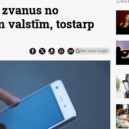
Las
s zvanus no
 valstīm, tostarp
Seko mums Google