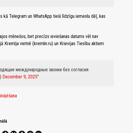
s kā Telegram un WhatsApp tieši līdzīgu iemeslu dēļ, kas
ākajos mēnešos, bet precīzs ieviešanas datums vēl nav
jā Kremlja vietnē (kremlin.ru) un Krievijas Tiesību aktiem
входящие международные звонки без согласия
g)
December 9, 2025
bloķēšana
nālā