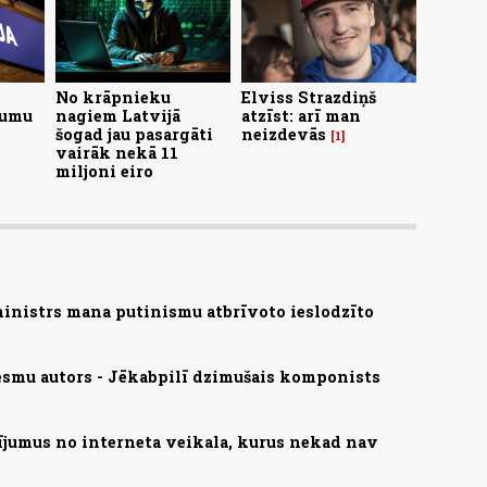
No krāpnieku
Elviss Strazdiņš
jumu
nagiem Latvijā
atzīst: arī man
šogad jau pasargāti
neizdevās
1
vairāk nekā 11
miljoni eiro
ministrs mana putinismu atbrīvoto ieslodzīto
smu autors - Jēkabpilī dzimušais komponists
ījumus no interneta veikala, kurus nekad nav