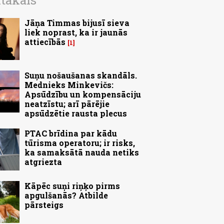
ītākais
Jāņa Timmas bijusī sieva
liek noprast, ka ir jaunās
attiecībās
1
Suņu nošaušanas skandāls.
Mednieks Minkevičs:
Apsūdzību un kompensāciju
neatzīstu; arī pārējie
apsūdzētie rausta plecus
PTAC brīdina par kādu
tūrisma operatoru; ir risks,
ka samaksātā nauda netiks
atgriezta
Kāpēc suņi riņķo pirms
apgulšanās? Atbilde
pārsteigs