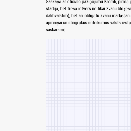
Saskaņā ar oficiālo paziņojumu Kremlī, pirmā 
stadijā, bet trešā ietvers ne tikai zvanu bloķ
dalībvalstīm), bet arī obligātu zvanu marķēšan
apmaiņai un stingrākus noteikumus valsts iest
saskarsmē.