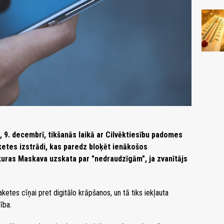
, 9. decembrī, tikšanās laikā ar Cilvēktiesību padomes
etes izstrādi, kas paredz bloķēt ienākošos
kuras Maskava uzskata par "nedraudzīgām", ja zvanītājs
ketes cīņai pret digitālo krāpšanos, un tā tiks iekļauta
ība.