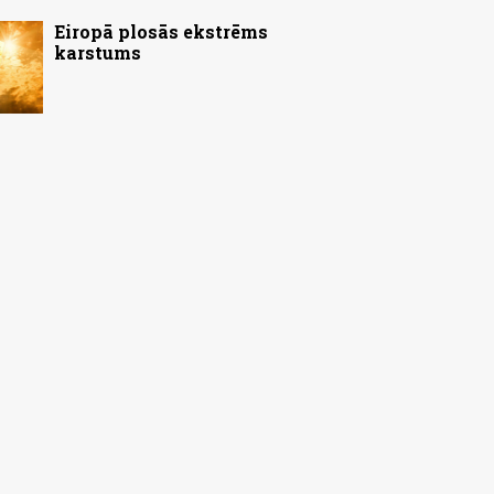
Eiropā plosās ekstrēms
karstums