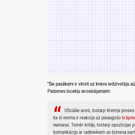
"Šie pasākumi ir vērsti uz krievu iedzīvotāju ai
Padomes locekļu ierosinājumiem.
Oficiālie avoti, tostarp Kremļa pres
ka šī norma ir reakcija uz pieaugošo
krāpni
numurus. Tomēr kritiķi, tostarp opozīcijas p
komunikāciju ar radiniekiem un biznesa pa