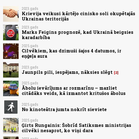
2023.gads
Krievija veikusi kārtējo cinisko soli okupētajās
Ukrainas teritorijās
2023.gads
Marks Feigins prognozē, kad Ukrainā beigsies
karadarbība
2025.gads
Cilvēkiem, kas dzimuši šajos 4 datumos, ir
eņģeļa aura
2023.gads
Jaunpils pili, iespējams, nāksies slēgt
2
2025.gads
Ābolu ievārījums ar rozmarīnu – mazliet
citādāks veids, kā izmantot kritušos ābolus
2025.gads
No kinoteātra jumta nokrīt sieviete
2025.gads
Ģirts Rungainis: Šobrīd Satiksmes ministrijas
cilvēki nesaprot, ko viņi dara
2023.gads