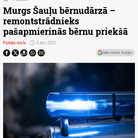
Murgs Šauļu bērnudārzā –
remontstrādnieks
pašapmierinās bērnu priekšā
schedule
Portāls nra.lv
5.dec 2025
Seko mums Google