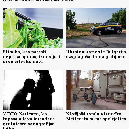
Slimība, kas parasti
Ukraina komentē Bulgārijā
neprasa upurus, izraisījusi
uzsprāgušā drona gadījumu
divu cilvēku nāvi
VIDEO. Neticami, ko
Nāvējošā rotaļu virtuvīte!
topošais tēvs ieraudzīja
Meitenīta mirst spēlējoties
grūtnieces sonogrāfijas
laikā