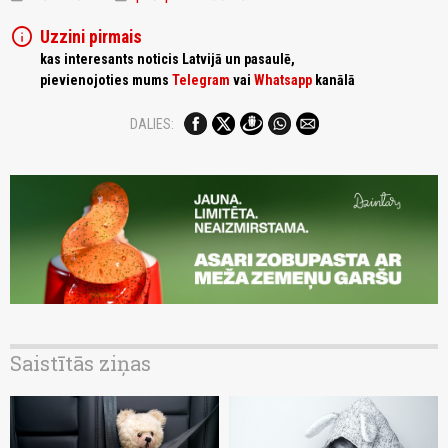
info
Uzzini pirmais
kas interesants noticis Latvijā un pasaulē,
pievienojoties mums
Telegram
vai
Whatsapp
kanālā
DALIES:
Saistītās ziņas