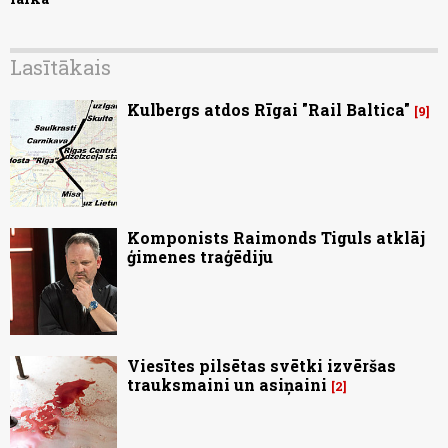
Lasītākais
Kulbergs atdos Rīgai "Rail Baltica"
9
Komponists Raimonds Tiguls atklāj
ģimenes traģēdiju
Viesītes pilsētas svētki izvēršas
trauksmaini un asiņaini
2