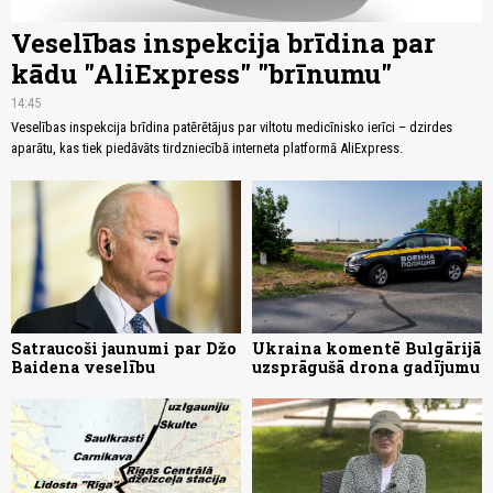
Veselības inspekcija brīdina par
kādu "AliExpress" "brīnumu"
14:45
Veselības inspekcija brīdina patērētājus par viltotu medicīnisko ierīci – dzirdes
aparātu, kas tiek piedāvāts tirdzniecībā interneta platformā AliExpress.
Satraucoši jaunumi par Džo
Ukraina komentē Bulgārijā
Baidena veselību
uzsprāgušā drona gadījumu