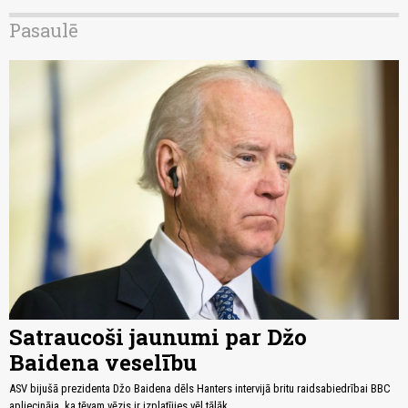
Pasaulē
Satraucoši jaunumi par Džo
Baidena veselību
ASV bijušā prezidenta Džo Baidena dēls Hanters intervijā britu raidsabiedrībai BBC
apliecināja, ka tēvam vēzis ir izplatījies vēl tālāk.