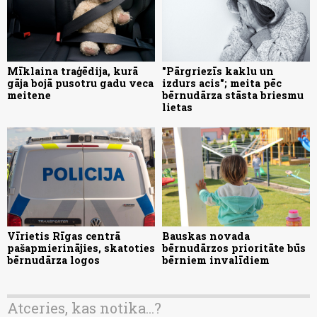
Mīklaina traģēdija, kurā
"Pārgriezīs kaklu un
gāja bojā pusotru gadu veca
izdurs acis"; meita pēc
meitene
bērnudārza stāsta briesmu
lietas
Vīrietis Rīgas centrā
Bauskas novada
pašapmierinājies, skatoties
bērnudārzos prioritāte būs
bērnudārza logos
bērniem invalīdiem
Atceries, kas notika...?