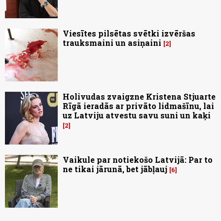
Viesītes pilsētas svētki izvēršas
trauksmaini un asiņaini
2
Holivudas zvaigzne Kristena Stjuarte
Rīgā ieradās ar privāto lidmašīnu, lai
uz Latviju atvestu savu suni un kaķi
2
Vaikule par notiekošo Latvijā: Par to
ne tikai jārunā, bet jābļauj
6