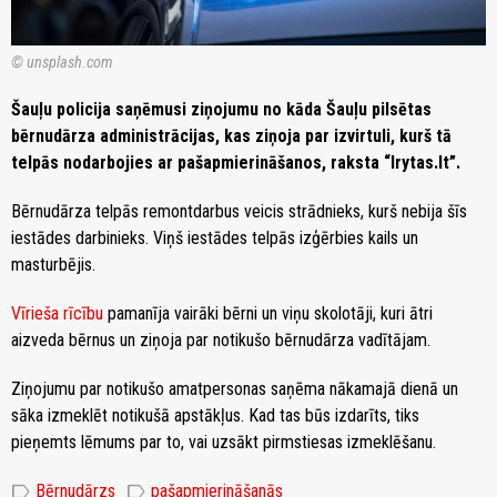
© unsplash.com
Šauļu policija saņēmusi ziņojumu no kāda Šauļu pilsētas
bērnudārza administrācijas, kas ziņoja par izvirtuli, kurš tā
telpās nodarbojies ar pašapmierināšanos, raksta “lrytas.lt”.
Bērnudārza telpās remontdarbus veicis strādnieks, kurš nebija šīs
iestādes darbinieks. Viņš iestādes telpās izģērbies kails un
masturbējis.
Vīrieša rīcību
pamanīja vairāki bērni un viņu skolotāji, kuri ātri
aizveda bērnus un ziņoja par notikušo bērnudārza vadītājam.
Ziņojumu par notikušo amatpersonas saņēma nākamajā dienā un
sāka izmeklēt notikušā apstākļus. Kad tas būs izdarīts, tiks
pieņemts lēmums par to, vai uzsākt pirmstiesas izmeklēšanu.
label
label
Bērnudārzs
pašapmierināšanās