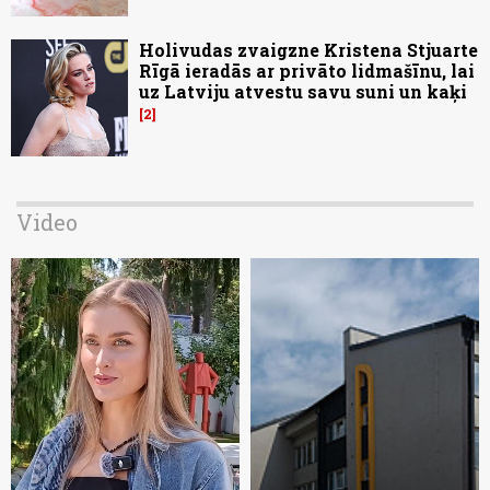
Holivudas zvaigzne Kristena Stjuarte
Rīgā ieradās ar privāto lidmašīnu, lai
uz Latviju atvestu savu suni un kaķi
2
Video