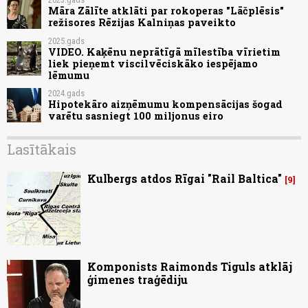
Māra Zālīte atklāti par rokoperas "Lāčplēsis"
režisores Rēzijas Kalniņas paveikto
2025.gads
VIDEO. Kaķēnu neprātīgā mīlestība vīrietim
liek pieņemt viscilvēciskāko iespējamo
lēmumu
2024.gads
Hipotekāro aizņēmumu kompensācijas šogad
varētu sasniegt 100 miljonus eiro
Lasītākais
Kulbergs atdos Rīgai "Rail Baltica"
9
Komponists Raimonds Tiguls atklāj
ģimenes traģēdiju