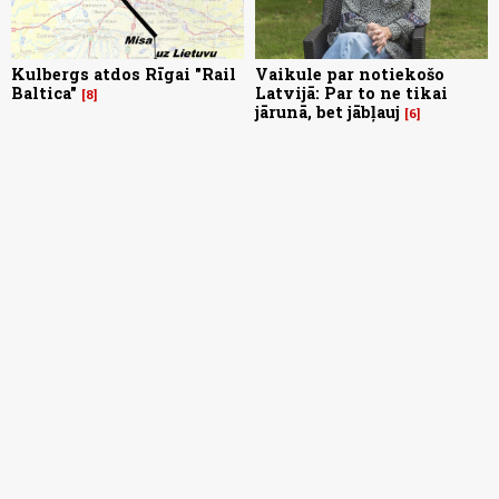
Kulbergs atdos Rīgai "Rail
Vaikule par notiekošo
Baltica"
Latvijā: Par to ne tikai
8
jārunā, bet jābļauj
6