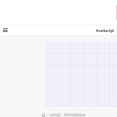
menu
Neatkarīgā
home
/
Latvijā
/
Kriminālziņas