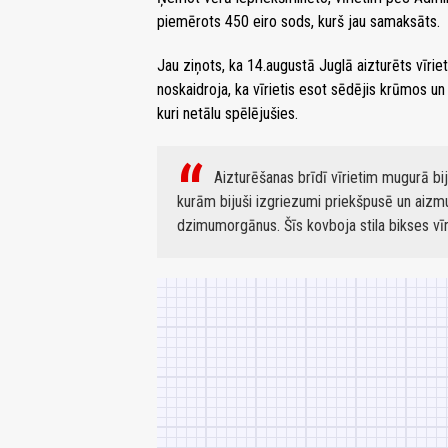
piemērots 450 eiro sods, kurš jau samaksāts.
Jau ziņots, ka 14.augustā Juglā aizturēts vīrie
noskaidroja, ka vīrietis esot sēdējis krūmos u
kuri netālu spēlējušies.
Aizturēšanas brīdī vīrietim mugurā bij
kurām bijuši izgriezumi priekšpusē un aizm
dzimumorgānus. Šīs kovboja stila bikses vīr