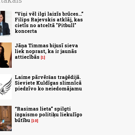
ītākais
“Viņi vēl ilgi laizīs brūces...”
Filips Rajevskis atklāj, kas
cietīs no atceltā "Pitbull"
koncerta
Jāņa Timmas bijusī sieva
liek noprast, ka ir jaunās
attiecībās
1
Laime pārvēršas traģēdijā.
Sieviete Kuldīgas slimnīcā
piedzīvo ko neiedomājamu
“Rasimas lieta” spilgti
izgaismo politiķu liekulīgo
būtību
10