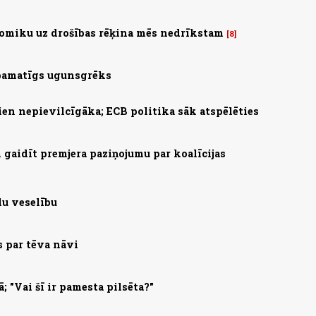
omiku uz drošības rēķina mēs nedrīkstam
8
 pamatīgs ugunsgrēks
ien nepievilcīgāka; ECB politika sāk atspēlēties
gaidīt premjera paziņojumu par koalīcijas
lu veselību
s par tēva nāvi
; "Vai šī ir pamesta pilsēta?"