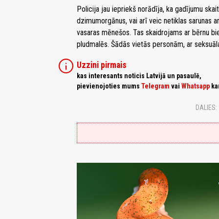
Policija jau iepriekš norādīja, ka gadījumu skai
dzimumorgānus, vai arī veic netiklas sarunas ar
vasaras mēnešos. Tas skaidrojams ar bērnu bie
pludmalēs. Šādās vietās personām, ar seksuāla 
info
Uzzini pirmais
kas interesants noticis Latvijā un pasaulē,
pievienojoties mums
Telegram
vai
Whatsapp
ka
DALIES: