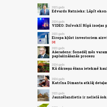
2025.gads
Edvards Ratnieks: Lāpīt ekon
2024.gads
VIDEO: Dzīvoklī Rīgā izceļas
2023.gads
Eiropa kļūst investoriem aizv
2
2023.gads
Ašeradens: Šonedēļ mēs varam 
paplašināšanās procesu
2024.gads
Kā dārzeņu ēšana ietekmē kau
2024.gads
Katrīna Dimanta atklāj detaļa
2023.gads
Jaunzēlandietis ir nelielā šokā