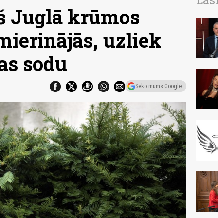
Las
rš Juglā krūmos
mierinājās, uzliek
as sodu
Seko mums Google