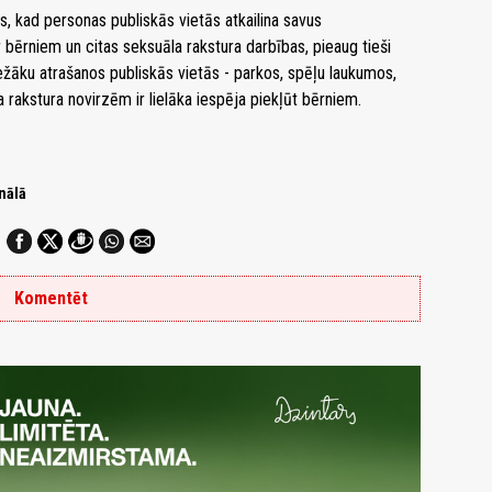
ts, kad personas publiskās vietās atkailina savus
 bērniem un citas seksuāla rakstura darbības, pieaug tieši
žāku atrašanos publiskās vietās - parkos, spēļu laukumos,
rakstura novirzēm ir lielāka iespēja piekļūt bērniem.
nālā
Komentēt