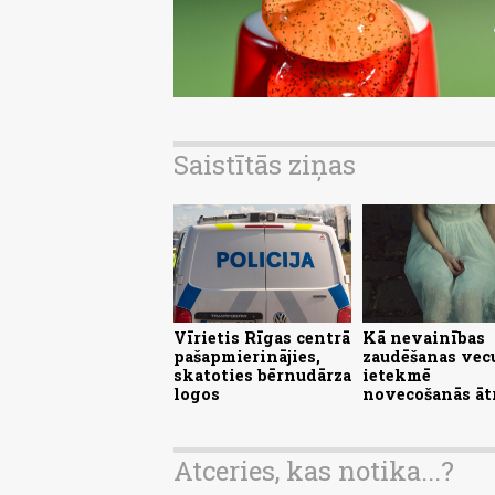
Saistītās ziņas
Vīrietis Rīgas centrā
Kā nevainības
pašapmierinājies,
zaudēšanas ve
skatoties bērnudārza
ietekmē
logos
novecošanās ā
Atceries, kas notika...?