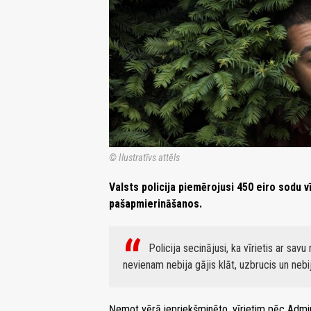
© Ilustratīvs attēls
Valsts policija piemērojusi 450 eiro sodu v
pašapmierināšanos.
Policija secinājusi, ka vīrietis ar sav
nevienam nebija gājis klāt, uzbrucis un nebi
Ņemot vērā iepriekšminēto, vīrietim pēc Admi