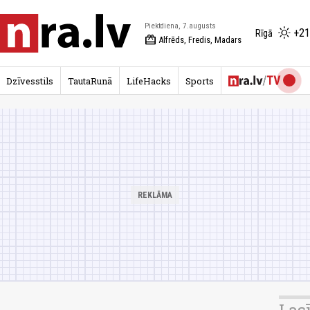
Piektdiena, 7.augusts
+21
Rīgā
redeem
Alfrēds, Fredis, Madars
Dzīvesstils
TautaRunā
LifeHacks
Sports