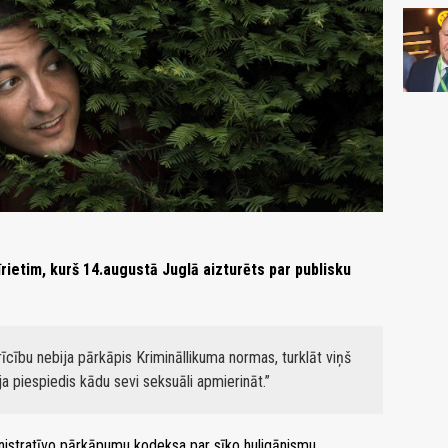
īrietim, kurš 14.augustā Juglā aizturēts par publisku
u rīcību nebija pārkāpis Krimināllikuma normas, turklāt viņš
ja piespiedis kādu sevi seksuāli apmierināt.
nistratīvo pārkāpumu kodeksa par sīko huligānismu