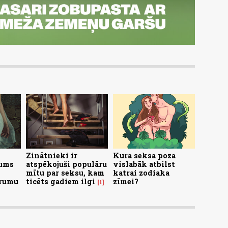
Zinātnieki ir
Kura seksa poza
cums
atspēkojuši populāru
vislabāk atbilst
mītu par seksu, kam
katrai zodiaka
trumu
ticēts gadiem ilgi
zīmei?
1