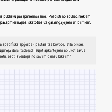
tis publisku pašapmierināšanos. Policisti no aculieciniekiem
n pašapmierinājies, skatoties uz garāmgājējiem un bērniem,
a specifisks apģērbs - paštaisītas kovboju stila bikses,
ugurējā daļā, tādējādi ļaujot apkārtējiem aplūkot savus
ietis esot izveidojis no savām džinsu biksēm.