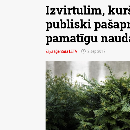
Izvirtulim, ku
publiski pašap
pamatīgu naud
schedule
Ziņu aģentūra LETA
2.sep 2017