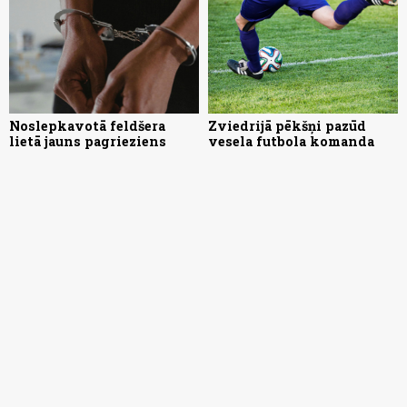
Noslepkavotā feldšera
Zviedrijā pēkšņi pazūd
lietā jauns pagrieziens
vesela futbola komanda