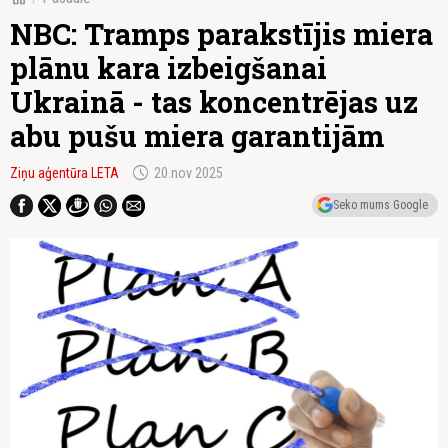
NBC: Tramps parakstījis miera
plānu kara izbeigšanai
Ukrainā - tas koncentrējas uz
abu pušu miera garantijām
schedule
Ziņu aģentūra LETA
20.nov 2025
Seko mums Google