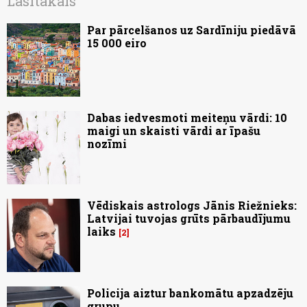
Lasītākais
Par pārcelšanos uz Sardīniju piedāvā
15 000 eiro
Dabas iedvesmoti meiteņu vārdi: 10
maigi un skaisti vārdi ar īpašu
nozīmi
Vēdiskais astrologs Jānis Riežnieks:
Latvijai tuvojas grūts pārbaudījumu
laiks
2
Policija aiztur bankomātu apzadzēju
grupu