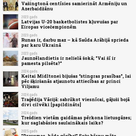
Vašingtonā centīsies samierināt Armēniju un
Azerbaidžānu
2023.gads
Latvijas U-20 basketbolistes kļuvušas par
Eiropas vicečempionēm
2023.gads
Runas ir, darbu maz – kā Saūda Arābijā sprieda
par karu Ukrainā
2023.gads
Jaunzēlandietis ir nelielā šokā; "Vai šī ir
pamesta pilsēta?"
2024.gads
Keitai Midltonei bijušas “stingras prasības”, lai
pēc šķiršanās atjaunotu attiecības ar princi
Viljamu
2024.gads
Traģēdija Vācijā: sabrūkot viesnīcai, gājuši bojā
divi cilvēki [papildināts]
2024.gads
Trešdien vietām gaidāmas pērkona lietusgāzes;
kur saglabāsies saulainākais laiks?
2025.gads
"Drausmas, kāda cūcība!" Sešu bērnu māte