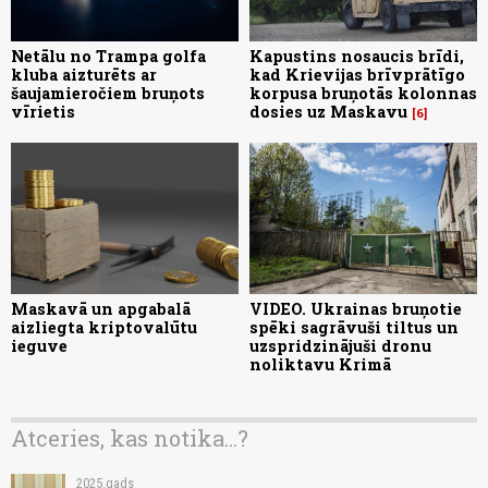
Netālu no Trampa golfa
Kapustins nosaucis brīdi,
kluba aizturēts ar
kad Krievijas brīvprātīgo
šaujamieročiem bruņots
korpusa bruņotās kolonnas
vīrietis
dosies uz Maskavu
6
Maskavā un apgabalā
VIDEO. Ukrainas bruņotie
aizliegta kriptovalūtu
spēki sagrāvuši tiltus un
ieguve
uzspridzinājuši dronu
noliktavu Krimā
Atceries, kas notika...?
2025.gads