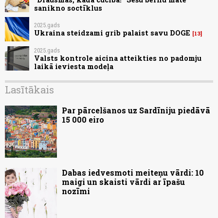
sanikno soctīklus
2025.gads
Ukraina steidzami grib palaist savu DOGE
13
2025.gads
Valsts kontrole aicina atteikties no padomju
laikā ieviesta modeļa
Lasītākais
Par pārcelšanos uz Sardīniju piedāvā
15 000 eiro
Dabas iedvesmoti meiteņu vārdi: 10
maigi un skaisti vārdi ar īpašu
nozīmi