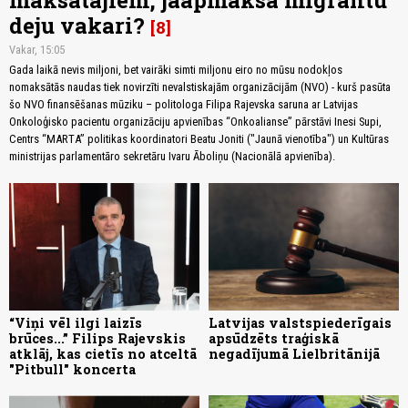
maksātājiem, jāapmaksā migrantu
deju vakari?
8
Vakar, 15:05
Gada laikā nevis miljoni, bet vairāki simti miljonu eiro no mūsu nodokļos
nomaksātās naudas tiek novirzīti nevalstiskajām organizācijām (NVO) - kurš pasūta
šo NVO finansēšanas mūziku – politologa Filipa Rajevska saruna ar Latvijas
Onkoloģisko pacientu organizāciju apvienības “Onkoalianse” pārstāvi Inesi Supi,
Centrs “MARTA” politikas koordinatori Beatu Joniti ("Jaunā vienotība") un Kultūras
ministrijas parlamentāro sekretāru Ivaru Āboliņu (Nacionālā apvienība).
“Viņi vēl ilgi laizīs
Latvijas valstspiederīgais
brūces...” Filips Rajevskis
apsūdzēts traģiskā
atklāj, kas cietīs no atceltā
negadījumā Lielbritānijā
"Pitbull" koncerta