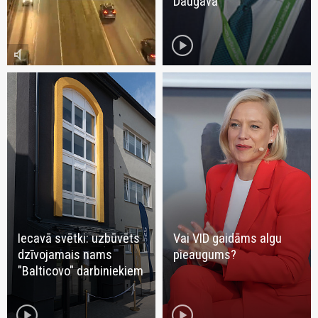
Daugavā
play_circle
volume_mute
Iecavā svētki: uzbūvēts
Vai VID gaidāms algu
dzīvojamais nams
pieaugums?
"Balticovo" darbiniekiem
play_circle
play_circle