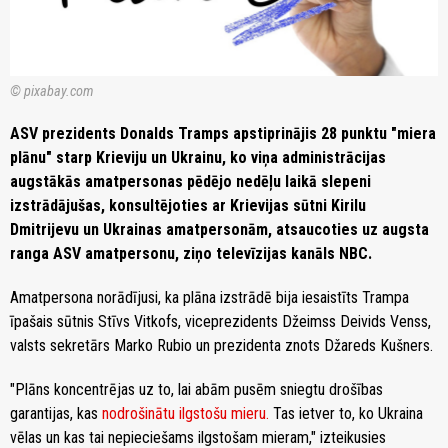
© pixabay.com
ASV prezidents Donalds Tramps apstiprinājis 28 punktu "miera
plānu" starp Krieviju un Ukrainu, ko viņa administrācijas
augstākās amatpersonas pēdējo nedēļu laikā slepeni
izstrādājušas, konsultējoties ar Krievijas sūtni Kirilu
Dmitrijevu un Ukrainas amatpersonām, atsaucoties uz augsta
ranga ASV amatpersonu, ziņo televīzijas kanāls NBC.
Amatpersona norādījusi, ka plāna izstrādē bija iesaistīts Trampa
īpašais sūtnis Stīvs Vitkofs, viceprezidents Džeimss Deivids Venss,
valsts sekretārs Marko Rubio un prezidenta znots Džareds Kušners.
"Plāns koncentrējas uz to, lai abām pusēm sniegtu drošības
garantijas, kas
nodrošinātu ilgstošu mieru.
Tas ietver to, ko Ukraina
vēlas un kas tai nepieciešams ilgstošam mieram," izteikusies