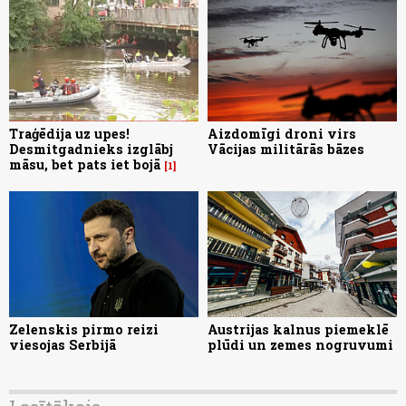
Traģēdija uz upes!
Aizdomīgi droni virs
Desmitgadnieks izglābj
Vācijas militārās bāzes
māsu, bet pats iet bojā
1
Zelenskis pirmo reizi
Austrijas kalnus piemeklē
viesojas Serbijā
plūdi un zemes nogruvumi