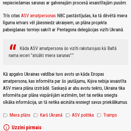
nepieciešamas sarunas ar galvenajām procesā iesaistītajām pusēm.
Trīs citas
ASV amatpersonas
NBC pastāstījušas, ka tā dēvētā miera
līguma ietvars vēl jāiesniedz ukraiņiem, un plāna projekta
pabeigšanas termiņi sakrīt ar Pentagona delegācijas vizīti Ukrainā.
Kāda ASV amatpersona šo vizīti raksturojusi kā Baltā
nama ieceri "atsākt miera sarunas".
Kā apgalvo Ukrainas valdībai tuvs avots un kāda Eiropas
amatpersona, kas informēta par šo jautājumu, Kijiva nebija iesaistīta
ASV miera plāna izstrādē. Saskaņā ar abu avotu teikto, Ukraina tika
informēta par plāna vispārējām iezīmēm, bet tai netika sniegta
sīkāka informācija, un tā netika aicināta iesniegt savus priekšlikumus.
label
label
label
label
Miera plāns
Karš Ukrainā
ASV politika
Tramps
info
Uzzini pirmais