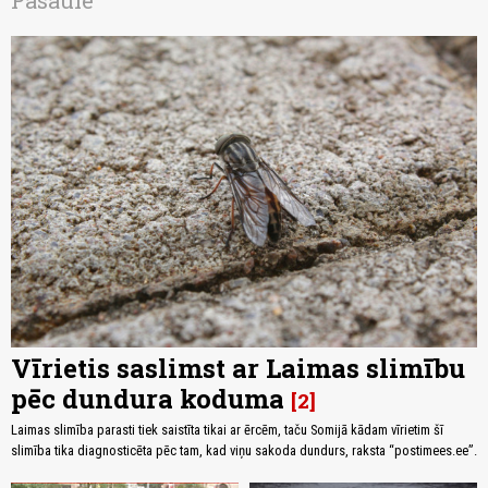
Pasaulē
Vīrietis saslimst ar Laimas slimību
pēc dundura koduma
2
Laimas slimība parasti tiek saistīta tikai ar ērcēm, taču Somijā kādam vīrietim šī
slimība tika diagnosticēta pēc tam, kad viņu sakoda dundurs, raksta “postimees.ee”.