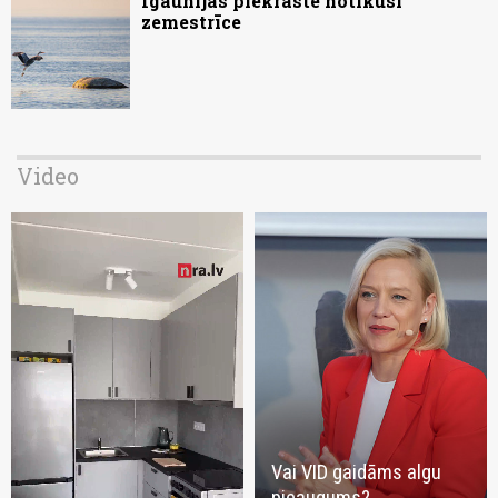
Igaunijas piekrastē notikusi
zemestrīce
Video
Vai VID gaidāms algu
pieaugums?