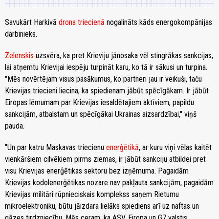
Savukārt Harkivā
drona triecienā
nogalināts kāds energokompānijas
darbinieks.
Zelenskis
uzsvēra, ka pret Krieviju jānosaka vēl stingrākas sankcijas,
lai atņemtu Krievijai iespēju turpināt karu, ko tā ir sākusi un turpina.
"Mēs novērtējam visus pasākumus, ko partneri jau ir veikuši, taču
Krievijas triecieni liecina, ka spiedienam jābūt spēcīgākam. Ir jābūt
Eiropas lēmumam par Krievijas iesaldētajiem aktīviem, papildu
sankcijām, atbalstam un spēcīgākai Ukrainas aizsardzībai," viņš
pauda.
"Un par katru Maskavas triecienu
enerģētikā
, ar kuru viņi vēlas kaitēt
vienkāršiem cilvēkiem pirms ziemas, ir jābūt sankciju atbildei pret
visu Krievijas enerģētikas sektoru bez izņēmuma. Pagaidām
Krievijas kodolenerģētikas nozare nav pakļauta sankcijām, pagaidām
Krievijas militāri rūpnieciskais komplekss saņem Rietumu
mikroelektroniku, būtu jāizdara lielāks spiediens arī uz naftas un
gāzes tirdzniecību. Mēs ceram, ka ASV, Eiropa un G7 valstis