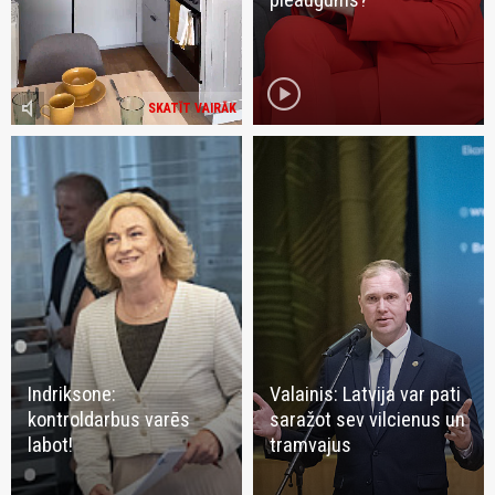
play_circle
volume_mute
SKATĪT VAIRĀK
Indriksone:
Valainis: Latvija var pati
kontroldarbus varēs
saražot sev vilcienus un
labot!
tramvajus