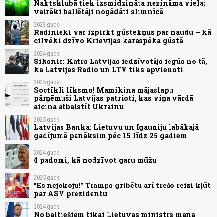
Naktsklubā tiek izsmidzināta nezināma viela;
vairāki ballētāji nogādāti slimnīcā
2023.gads
Radinieki var izpirkt gūstekņus par naudu – kā
cilvēki dzīvo Krievijas karaspēka gūstā
2024.gads
Siksnis: Katrs Latvijas iedzīvotājs iegūs no tā,
ka Latvijas Radio un LTV tiks apvienoti
2025.gads
Soctīkli līksmo! Mamikina mājaslapu
pārņēmuši Latvijas patrioti, kas viņa vārdā
aicina atbalstīt Ukrainu
2025.gads
Latvijas Banka: Lietuvu un Igauniju labākajā
gadījumā panāksim pēc 15 līdz 25 gadiem
2024.gads
4 padomi, kā nodzīvot garu mūžu
2025.gads
"Es nejokoju!" Tramps gribētu arī trešo reizi kļūt
par ASV prezidentu
2024.gads
No baltiešiem tikai Lietuvas ministrs mana