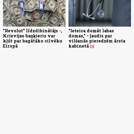
"Revolut" līdzdibinātājs -,
"Ieteica domāt labas
Krievijas baņķieris var
domas," - ļaudis par
kļūt par bagātāko cilvēku
vilšanās pieredzēm ārsta
Eiropā
kabinetā
1