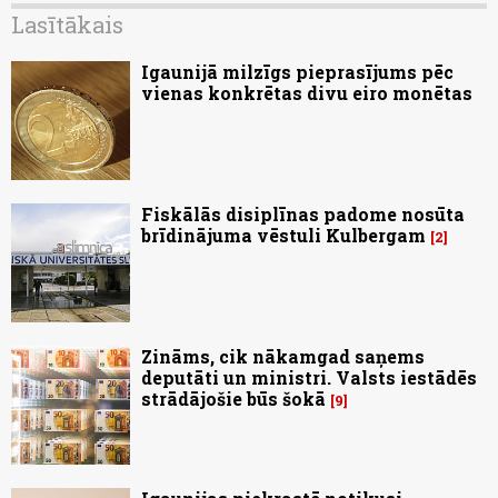
Lasītākais
Igaunijā milzīgs pieprasījums pēc
vienas konkrētas divu eiro monētas
Fiskālās disiplīnas padome nosūta
brīdinājuma vēstuli Kulbergam
2
Zināms, cik nākamgad saņems
deputāti un ministri. Valsts iestādēs
strādājošie būs šokā
9