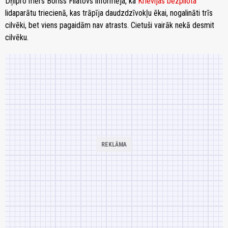
Dņipro mērs Boriss Filatovs informēja, ka
Krievijas bezpilota
lidaparātu triecienā, kas trāpīja daudzdzīvokļu ēkai, nogalināti trīs
cilvēki, bet viens pagaidām nav atrasts. Cietuši vairāk nekā desmit
cilvēku.