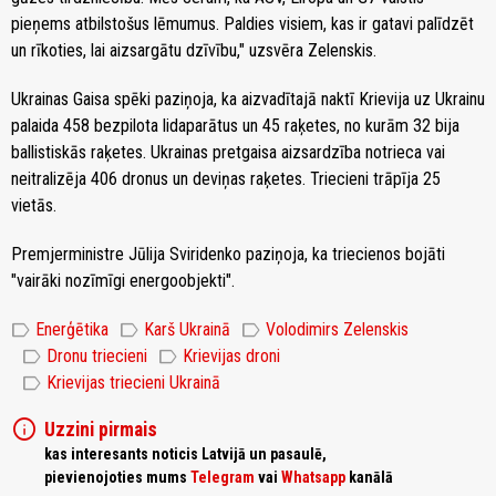
pieņems atbilstošus lēmumus. Paldies visiem, kas ir gatavi palīdzēt
un rīkoties, lai aizsargātu dzīvību," uzsvēra Zelenskis.
Ukrainas Gaisa spēki paziņoja, ka aizvadītajā naktī Krievija uz Ukrainu
palaida 458 bezpilota lidaparātus un 45 raķetes, no kurām 32 bija
ballistiskās raķetes. Ukrainas pretgaisa aizsardzība notrieca vai
neitralizēja 406 dronus un deviņas raķetes. Triecieni trāpīja 25
vietās.
Premjerministre Jūlija Sviridenko paziņoja, ka triecienos bojāti
"vairāki nozīmīgi energoobjekti".
label
label
label
Enerģētika
Karš Ukrainā
Volodimirs Zelenskis
label
label
Dronu triecieni
Krievijas droni
label
Krievijas triecieni Ukrainā
info
Uzzini pirmais
kas interesants noticis Latvijā un pasaulē,
pievienojoties mums
Telegram
vai
Whatsapp
kanālā