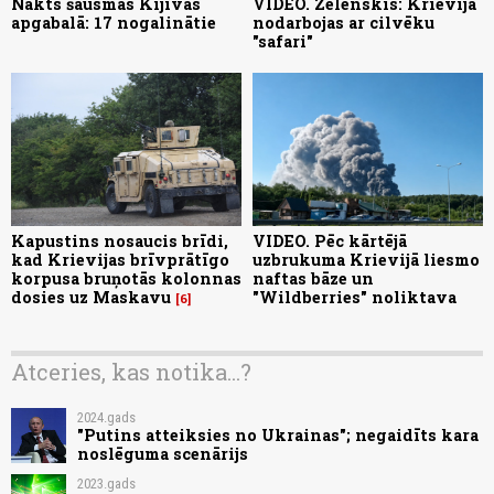
Nakts šausmas Kijivas
VIDEO. Zelenskis: Krievija
apgabalā: 17 nogalinātie
nodarbojas ar cilvēku
"safari"
Kapustins nosaucis brīdi,
VIDEO. Pēc kārtējā
kad Krievijas brīvprātīgo
uzbrukuma Krievijā liesmo
korpusa bruņotās kolonnas
naftas bāze un
dosies uz Maskavu
"Wildberries" noliktava
6
Atceries, kas notika...?
2024.gads
"Putins atteiksies no Ukrainas"; negaidīts kara
noslēguma scenārijs
2023.gads