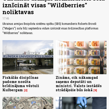
iznīcināt visas "Wildberries"
noliktavas
17:46
Ukrainas armijas Bezpilota sistēmu spēku (SBS) komandieris Roberts Brovdi
("Maģars") sola līdz septembra vidum iznīcināt visas tirdzniecības platformas
"Wildberries" noliktavas.
Fiskālās disiplīnas
Zināms, cik nākamgad
padome nosūta
saņems deputāti un
brīdinājuma vēstuli
ministri. Valsts iestādēs
Kulbergam
strādājošie būs šokā
2
9