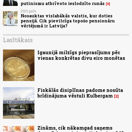
putinismu atbrīvoto ieslodzīto runās
5
2025.gads
Nosauktas vislabākās valstis, kur doties
pensijā. Cik pievilcīga topošo pensionāru
vērtējumā ir Latvija?
Lasītākais
Igaunijā milzīgs pieprasījums pēc
vienas konkrētas divu eiro monētas
Fiskālās disiplīnas padome nosūta
brīdinājuma vēstuli Kulbergam
2
Zināms, cik nākamgad saņems