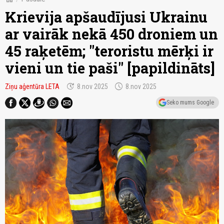
Krievija apšaudījusi Ukrainu
ar vairāk nekā 450 droniem un
45 raķetēm; "teroristu mērķi ir
vieni un tie paši" [papildināts]
update
schedule
Ziņu aģentūra LETA
8.nov 2025
8.nov 2025
Seko mums Google