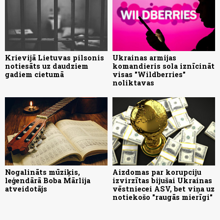
Krievijā Lietuvas pilsonis
Ukrainas armijas
notiesāts uz daudziem
komandieris sola iznīcināt
gadiem cietumā
visas "Wildberries"
noliktavas
Nogalināts mūziķis,
Aizdomas par korupciju
leģendārā Boba Mārlija
izvirzītas bijušai Ukrainas
atveidotājs
vēstniecei ASV, bet viņa uz
notiekošo "raugās mierīgi"