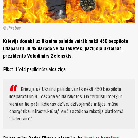
© Pixabay
Krievija šonakt uz Ukrainu palaida vairāk nekā 450 bezpilota
lidaparātu un 45 dažāda veida raķetes, paziņoja Ukrainas
prezidents Volodimirs Zelenskis.
Plkst. 16:44 papildināta visa ziņa:
Krievija uz Ukrainu palaida vairāk nekā 450 bezpilota
lidaparātu un 45 dažāda veida raķetes. Un teroristu mērķi ir
vieni un tie paši: ikdienas dzīve, dzīvojamās mājas, mūsu
enerģētika, infrastruktūra," viņš sestdiena rakstīja platformā
"Telegram".