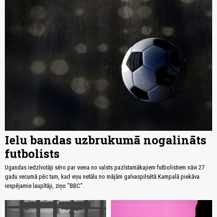
Ielu bandas uzbrukumā nogalināts
futbolists
Ugandas iedzīvotāji sēro par viena no valsts pazīstamākajiem futbolistiem nāvi 27
gadu vecumā pēc tam, kad viņu netālu no mājām galvaspilsētā Kampalā piekāva
iespējamie laupītāji, ziņo "BBC".