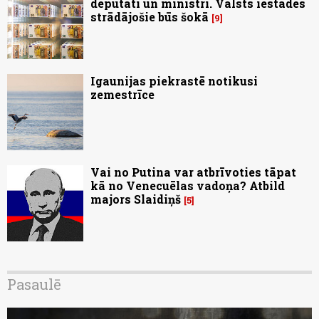
deputāti un ministri. Valsts iestādēs
strādājošie būs šokā
9
Igaunijas piekrastē notikusi
zemestrīce
Vai no Putina var atbrīvoties tāpat
kā no Venecuēlas vadoņa? Atbild
majors Slaidiņš
5
Pasaulē