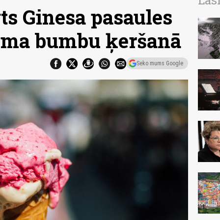
Las
ts Ginesa pasaules
juma bumbu ķeršanā
Seko mums Google