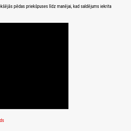
ekšējās pēdas priekšpuses līdz manējai, kad saldējums iekrita
rds