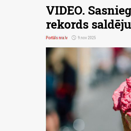
VIDEO. Sasnieg
rekords saldē
schedule
Portāls nra.lv
9.nov 2025