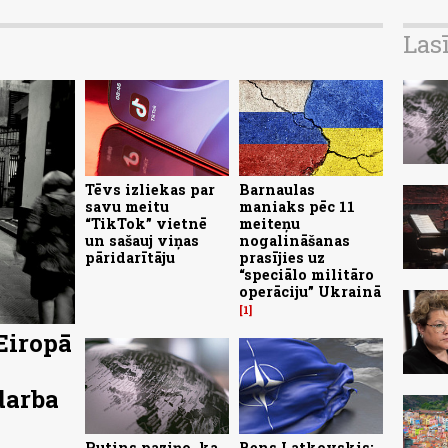
Las
Tēvs izliekas par
Barnaulas
savu meitu
maniaks pēc 11
“TikTok” vietnē
meiteņu
un sašauj viņas
nogalināšanas
pāridarītāju
prasījies uz
“speciālo militāro
operāciju” Ukrainā
1
Eiropā
darba
Putins paziņo, ka
Bens Latkovskis: