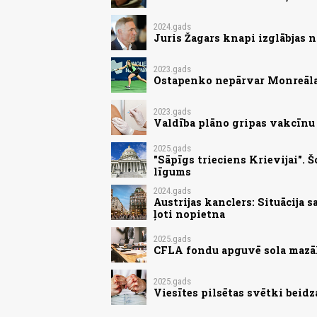
2024.gads
Juris Žagars knapi izglābjas 
2023.gads
Ostapenko nepārvar Monreāla
2023.gads
Valdība plāno gripas vakcīnu
2025.gads
"Sāpīgs trieciens Krievijai".
līgums
2024.gads
Austrijas kanclers: Situācija 
ļoti nopietna
2025.gads
CFLA fondu apguvē sola mazāk
2025.gads
Viesītes pilsētas svētki beid