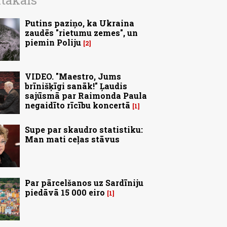
ītākais
Putins paziņo, ka Ukraina
zaudēs "rietumu zemes", un
piemin Poliju
2
VIDEO. "Maestro, Jums
brīnišķīgi sanāk!" Ļaudis
sajūsmā par Raimonda Paula
negaidīto rīcību koncertā
1
Supe par skaudro statistiku:
Man mati ceļas stāvus
Par pārcelšanos uz Sardīniju
piedāvā 15 000 eiro
1