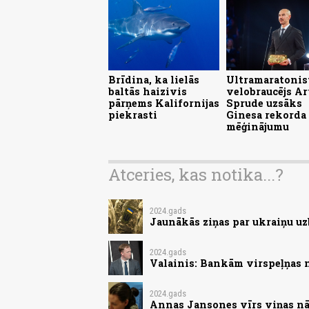
Brīdina, ka lielās
Ultramaratonis
baltās haizivis
velobraucējs Ar
pārņems Kalifornijas
Sprude uzsāks
piekrasti
Ginesa rekorda
mēģinājumu
Atceries, kas notika...?
2024.gads
Jaunākās ziņas par ukraiņu uz
2024.gads
Valainis: Bankām virspeļņas 
2024.gads
Annas Jansones vīrs viņas nā