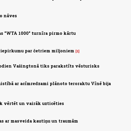
no nāves
s "WTA 1000" turnīra pirmo kārtu
 iepirkumu par četriem miljoniem
1
 Šodien Vašingtonā tiks parakstīts vēsturisks
saistībā ar acīmredzami plānoto teroraktu Vīnē bija
 vērtēt un vairāk uzticēties
zas ar masveida kautiņu un traumām