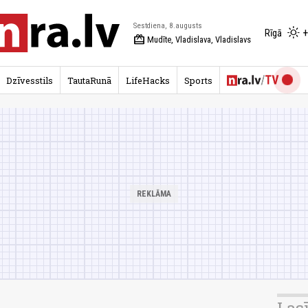
Sestdiena, 8.augusts
+
Rīgā
redeem
Mudīte, Vladislava, Vladislavs
Dzīvesstils
TautaRunā
LifeHacks
Sports