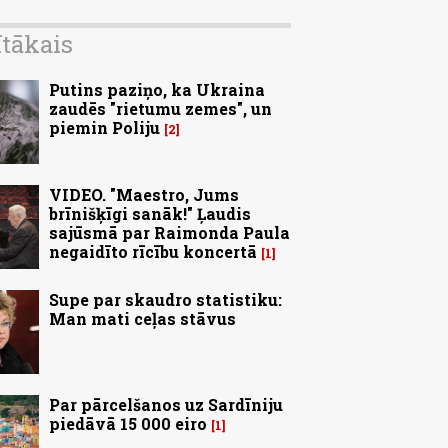
ītākais
Putins paziņo, ka Ukraina
zaudēs "rietumu zemes", un
piemin Poliju
2
VIDEO. "Maestro, Jums
brīnišķīgi sanāk!" Ļaudis
sajūsmā par Raimonda Paula
negaidīto rīcību koncertā
1
Supe par skaudro statistiku:
Man mati ceļas stāvus
Par pārcelšanos uz Sardīniju
piedāvā 15 000 eiro
1