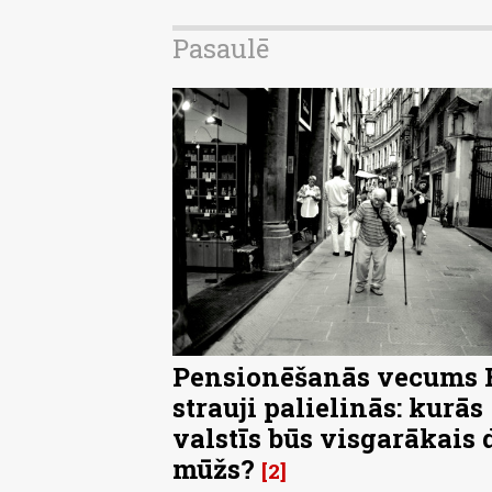
Pasaulē
Pensionēšanās vecums 
strauji palielinās: kurās
valstīs būs visgarākais 
mūžs?
2