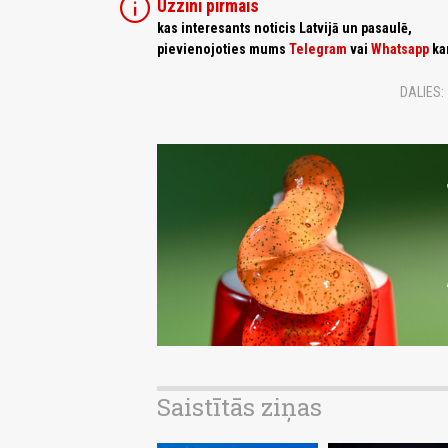
info
Uzzini pirmais
kas interesants noticis Latvijā un pasaulē,
pievienojoties mums
Telegram
vai
Whatsapp
ka
DALIES:
Saistītās ziņas