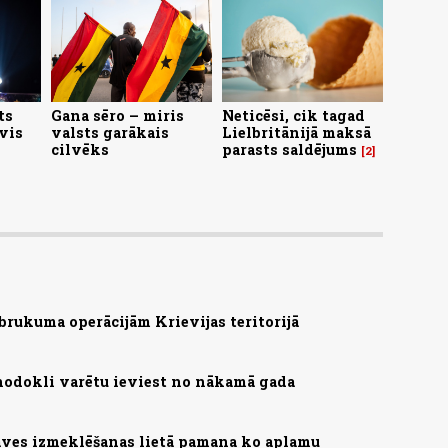
ts
Gana sēro – miris
Neticēsi, cik tagad
vis
valsts garākais
Lielbritānijā maksā
cilvēks
parasts saldējums
2
brukuma operācijām Krievijas teritorijā
nodokli varētu ieviest no nākamā gada
ves izmeklēšanas lietā pamana ko aplamu