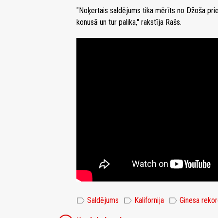
"Noķertais saldējums tika mērīts no Džoša pri
konusā un tur palika," rakstīja Rašs.
label
label
label
Saldējums
Kalifornija
Ginesa reko