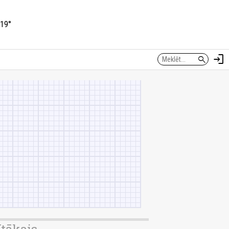
19°
login
search