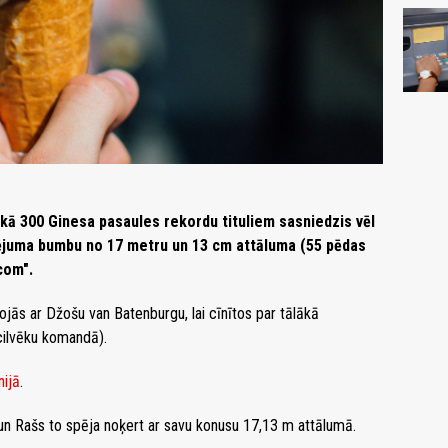
ekā 300 Ginesa pasaules rekordu tituliem sasniedzis vēl
dējuma bumbu no 17 metru un 13 cm attāluma (55 pēdas
com".
jās ar Džošu van Batenburgu, lai cīnītos par tālākā
cilvēku komandā).
nijā
.
un Rašs to spēja noķert ar savu konusu 17,13 m attālumā.