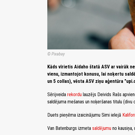
© Pixabay
Kāds vīrietis Aidaho štatā ASV ar vairāk n
vienu, izmantojot konusu, lai noķertu sal
un 5 collas), vēsta ASV ziņu aģentūra "upi.
Sērijveida
rekordu
lauzējs Deivids Rašs apvieno
saldējuma mešanas un noķeršanas titulu (divu 
Duets pieņēma izaicinājumu Simi ielejā
Kalifor
Van Batenburgs izmeta
saldējumu
no kausiņa, 