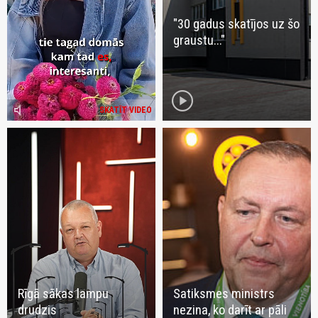
"30 gadus skatījos uz šo
graustu..."
play_circle
volume_mute
SKATĪT VIDEO
Rīgā sākas lampu
Satiksmes ministrs
drudzis
nezina, ko darīt ar pāli