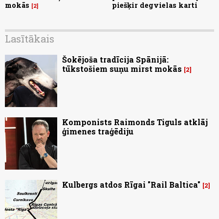
mokās
piešķir degvielas karti
2
Lasītākais
Šokējoša tradīcija Spānijā:
tūkstošiem suņu mirst mokās
2
Komponists Raimonds Tiguls atklāj
ģimenes traģēdiju
Kulbergs atdos Rīgai "Rail Baltica"
2