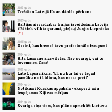
2023.gads
Trešdien Latvijā līs un dārdēs pērkons
2025.gads
Baltijas aizsardzības līnijas izveidošana Latvijā
tīši tiek vilkta garumā, pieļauj Jurģis Liepnieks
31
2025.gads
Uzzini, kas bremzē tavu profesionālo izaugsmi
2024.gads
Rita Lasmane aizsvilstas: Nav svarīgi, vai tu
izvemsies. Caca!
2023.gads
Lato Lapsa nikns: "bļ, nu kur lai es tagad
pamūku no tā idiota, kas nesas pretī"
2024.gads
Notikumi Kurskas apgabalā - eksperti min
iespējamos Kijivas mērķus
2024.gads
Svarīga ziņa tiem, kas plāno apmeklēt Lietuvu