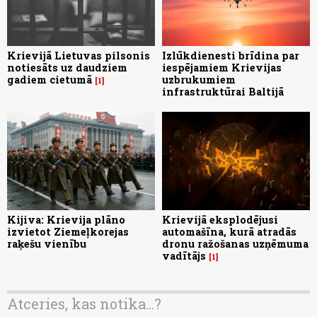
Krievijā Lietuvas pilsonis
Izlūkdienesti brīdina par
notiesāts uz daudziem
iespējamiem Krievijas
gadiem cietumā
uzbrukumiem
1
infrastruktūrai Baltijā
Kijiva: Krievija plāno
Krievijā eksplodējusi
izvietot Ziemeļkorejas
automašīna, kurā atradās
raķešu vienību
dronu ražošanas uzņēmuma
vadītājs
1
Atceries, kas notika...?