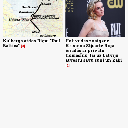
Kulbergs atdos Rīgai "Rail
Holivudas zvaigzne
Baltica"
Kristena Stjuarte Rīgā
3
ieradās ar privāto
lidmašīnu, lai uz Latviju
atvestu savu suni un kaķi
2