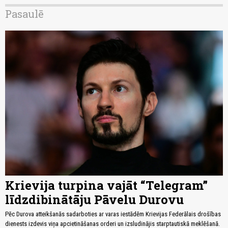
Pasaulē
Krievija turpina vajāt “Telegram”
līdzdibinātāju Pāvelu Durovu
Pēc Durova atteikšanās sadarboties ar varas iestādēm Krievijas Federālais drošības
dienests izdevis viņa apcietināšanas orderi un izsludinājis starptautiskā meklēšanā.