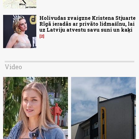
Holivudas zvaigzne Kristena Stjuarte
Rīgā ieradās ar privāto lidmašīnu, lai
uz Latviju atvestu savu suni un kaķi
2
Video