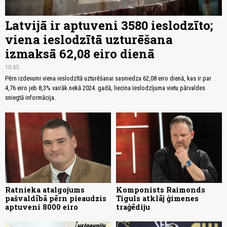
Latvijā ir aptuveni 3580 ieslodzīto;
viena ieslodzītā uzturēšana
izmaksā 62,08 eiro dienā
10:45
Pērn izdevumi viena ieslodzītā uzturēšanai sasniedza 62,08 eiro dienā, kas ir par
4,76 eiro jeb 8,3% vairāk nekā 2024. gadā, liecina Ieslodzījuma vietu pārvaldes
sniegtā informācija.
Ratnieka atalgojums
Komponists Raimonds
pašvaldībā pērn pieaudzis
Tiguls atklāj ģimenes
aptuveni 8000 eiro
traģēdiju