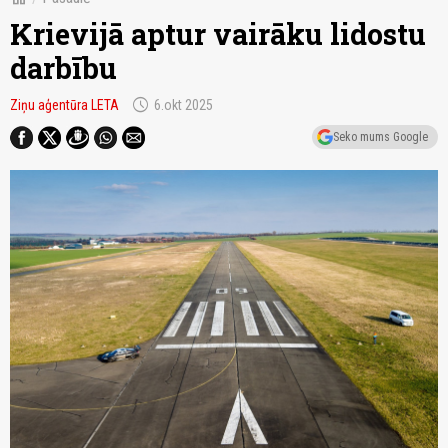
Krievijā aptur vairāku lidostu
darbību
schedule
Ziņu aģentūra LETA
6.okt 2025
Seko mums Google