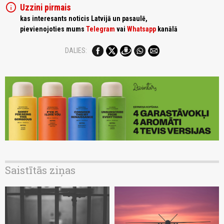
info
Uzzini pirmais
kas interesants noticis Latvijā un pasaulē,
pievienojoties mums
Telegram
vai
Whatsapp
kanālā
DALIES:
Saistītās ziņas