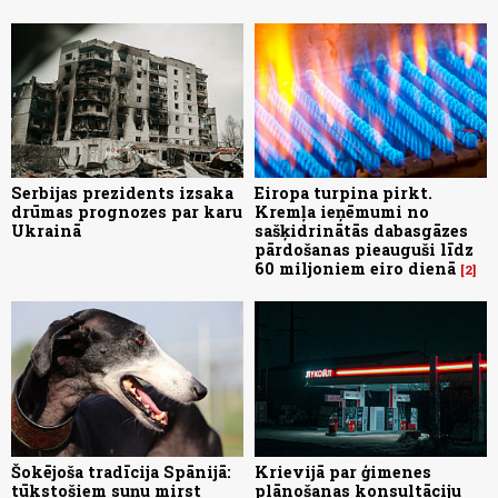
Serbijas prezidents izsaka
Eiropa turpina pirkt.
drūmas prognozes par karu
Kremļa ieņēmumi no
Ukrainā
sašķidrinātās dabasgāzes
pārdošanas pieauguši līdz
60 miljoniem eiro dienā
2
Šokējoša tradīcija Spānijā:
Krievijā par ģimenes
tūkstošiem suņu mirst
plānošanas konsultāciju