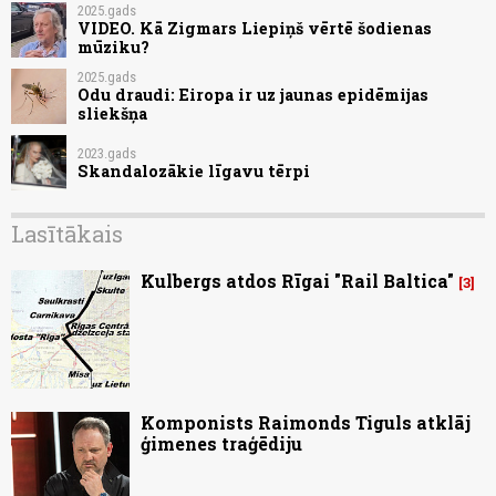
2025.gads
VIDEO. Kā Zigmars Liepiņš vērtē šodienas
mūziku?
2025.gads
Odu draudi: Eiropa ir uz jaunas epidēmijas
sliekšņa
2023.gads
Skandalozākie līgavu tērpi
Lasītākais
Kulbergs atdos Rīgai "Rail Baltica"
3
Komponists Raimonds Tiguls atklāj
ģimenes traģēdiju