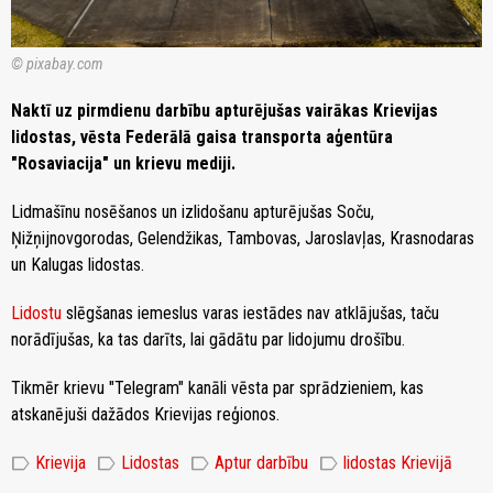
© pixabay.com
Naktī uz pirmdienu darbību apturējušas vairākas Krievijas
lidostas, vēsta Federālā gaisa transporta aģentūra
"Rosaviacija" un krievu mediji.
Lidmašīnu nosēšanos un izlidošanu apturējušas Soču,
Ņižņijnovgorodas, Gelendžikas, Tambovas, Jaroslavļas, Krasnodaras
un Kalugas lidostas.
Lidostu
slēgšanas iemeslus varas iestādes nav atklājušas, taču
norādījušas, ka tas darīts, lai gādātu par lidojumu drošību.
Tikmēr krievu "Telegram" kanāli vēsta par sprādzieniem, kas
atskanējuši dažādos Krievijas reģionos.
label
label
label
label
Krievija
Lidostas
Aptur darbību
lidostas Krievijā