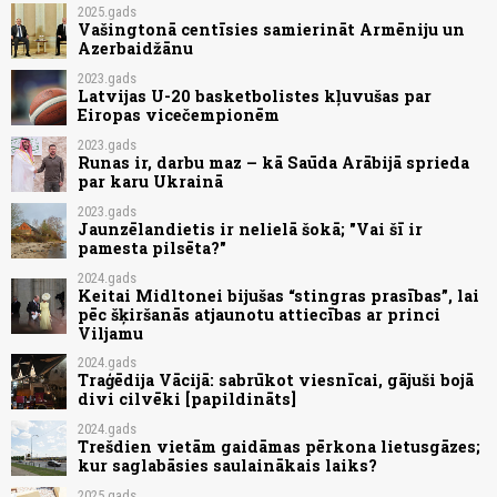
2025.gads
Vašingtonā centīsies samierināt Armēniju un
Azerbaidžānu
2023.gads
Latvijas U-20 basketbolistes kļuvušas par
Eiropas vicečempionēm
2023.gads
Runas ir, darbu maz – kā Saūda Arābijā sprieda
par karu Ukrainā
2023.gads
Jaunzēlandietis ir nelielā šokā; "Vai šī ir
pamesta pilsēta?"
2024.gads
Keitai Midltonei bijušas “stingras prasības”, lai
pēc šķiršanās atjaunotu attiecības ar princi
Viljamu
2024.gads
Traģēdija Vācijā: sabrūkot viesnīcai, gājuši bojā
divi cilvēki [papildināts]
2024.gads
Trešdien vietām gaidāmas pērkona lietusgāzes;
kur saglabāsies saulainākais laiks?
2025.gads