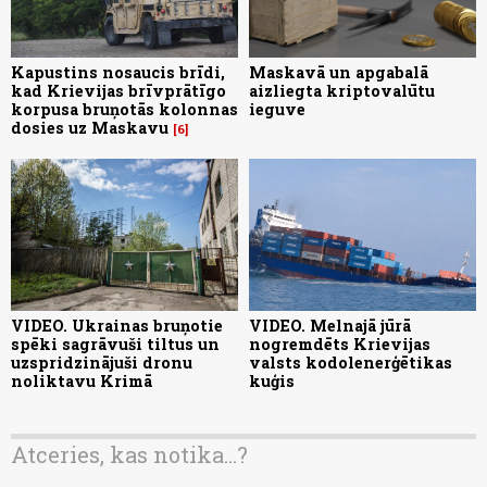
Kapustins nosaucis brīdi,
Maskavā un apgabalā
kad Krievijas brīvprātīgo
aizliegta kriptovalūtu
korpusa bruņotās kolonnas
ieguve
dosies uz Maskavu
6
VIDEO. Ukrainas bruņotie
VIDEO. Melnajā jūrā
spēki sagrāvuši tiltus un
nogremdēts Krievijas
uzspridzinājuši dronu
valsts kodolenerģētikas
noliktavu Krimā
kuģis
Atceries, kas notika...?