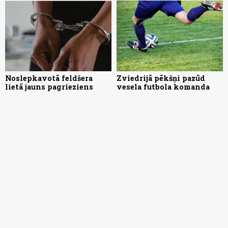
Noslepkavotā feldšera
Zviedrijā pēkšņi pazūd
lietā jauns pagrieziens
vesela futbola komanda