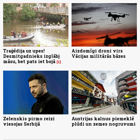
Traģēdija uz upes!
Aizdomīgi droni virs
Desmitgadnieks izglābj
Vācijas militārās bāzes
māsu, bet pats iet bojā
1
Zelenskis pirmo reizi
Austrijas kalnus piemeklē
viesojas Serbijā
plūdi un zemes nogruvumi