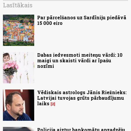
Lasītākais
Par pārcelšanos uz Sardīniju piedāvā
15 000 eiro
Dabas iedvesmoti meiteņu vārdi: 10
maigi un skaisti vārdi ar īpašu
nozīmi
Vēdiskais astrologs Jānis Riežnieks:
Latvijai tuvojas grūts pārbaudījumu
laiks
2
Policija aiztur bankomātu apzadzēju