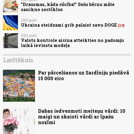
"Drausmas, kāda cūcība!" Sešu bērnu māte
sanikno soctīklus
2025.gads
Ukraina steidzami grib palaist savu DOGE
13
2025.gads
Valsts kontrole aicina atteikties no padomju
laikā ieviesta modeļa
Lasītākais
Par pārcelšanos uz Sardīniju piedāvā
15 000 eiro
Dabas iedvesmoti meiteņu vārdi: 10
maigi un skaisti vārdi ar īpašu
nozīmi