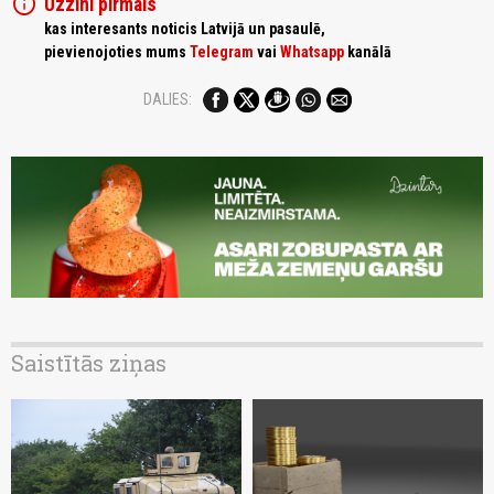
info
Uzzini pirmais
kas interesants noticis Latvijā un pasaulē,
pievienojoties mums
Telegram
vai
Whatsapp
kanālā
DALIES:
Saistītās ziņas