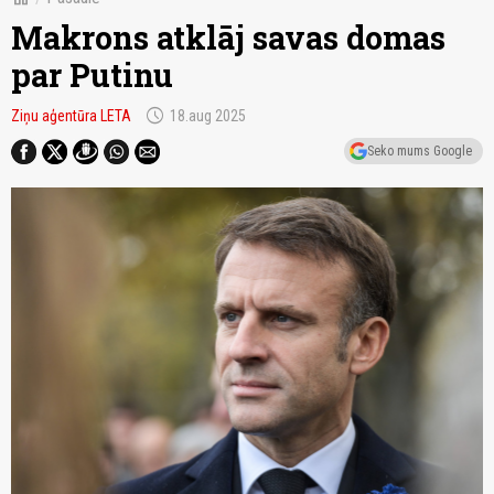
Makrons atklāj savas domas
par Putinu
schedule
Ziņu aģentūra LETA
18.aug 2025
Seko mums Google