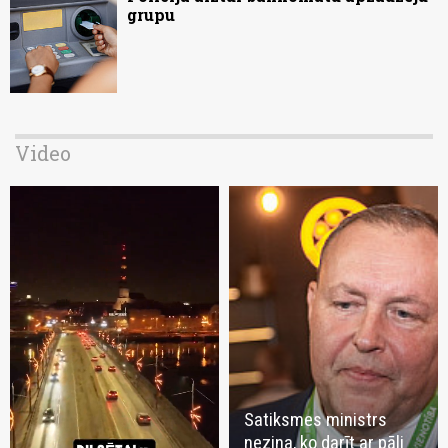
grupu
Video
Satiksmes ministrs
nezina, ko darīt ar pāli