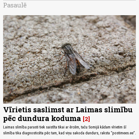
Pasaulē
Vīrietis saslimst ar Laimas slimību
pēc dundura koduma
2
Laimas slimība parasti tiek saistīta tikai ar ērcēm, taču Somijā kādam vīrietim šī
slimība tika diagnosticēta pēc tam, kad viņu sakoda dundurs, raksta “postimees.ee”.