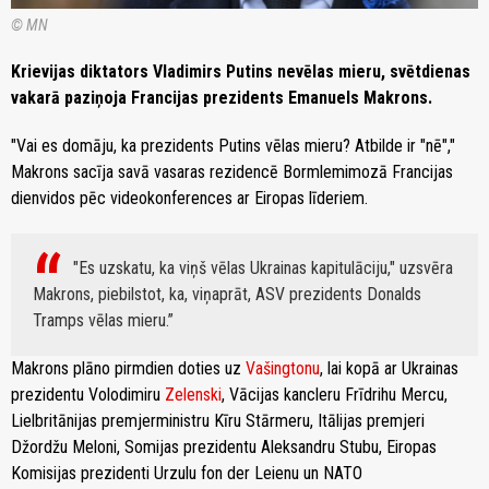
© MN
Krievijas diktators Vladimirs Putins nevēlas mieru, svētdienas
vakarā paziņoja Francijas prezidents Emanuels Makrons.
"Vai es domāju, ka prezidents Putins vēlas mieru? Atbilde ir "nē","
Makrons sacīja savā vasaras rezidencē Bormlemimozā Francijas
dienvidos pēc videokonferences ar Eiropas līderiem.
"Es uzskatu, ka viņš vēlas Ukrainas kapitulāciju," uzsvēra
Makrons, piebilstot, ka, viņaprāt, ASV prezidents Donalds
Tramps vēlas mieru.
Makrons plāno pirmdien doties uz
Vašingtonu
, lai kopā ar Ukrainas
prezidentu Volodimiru
Zelenski
, Vācijas kancleru Frīdrihu Mercu,
Lielbritānijas premjerministru Kīru Stārmeru, Itālijas premjeri
Džordžu Meloni, Somijas prezidentu Aleksandru Stubu, Eiropas
Komisijas prezidenti Urzulu fon der Leienu un NATO