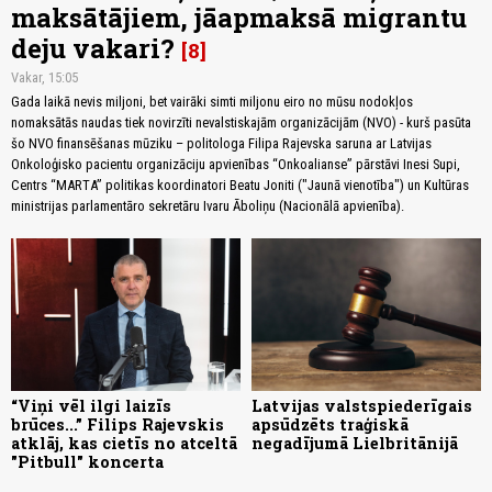
maksātājiem, jāapmaksā migrantu
deju vakari?
8
Vakar, 15:05
Gada laikā nevis miljoni, bet vairāki simti miljonu eiro no mūsu nodokļos
nomaksātās naudas tiek novirzīti nevalstiskajām organizācijām (NVO) - kurš pasūta
šo NVO finansēšanas mūziku – politologa Filipa Rajevska saruna ar Latvijas
Onkoloģisko pacientu organizāciju apvienības “Onkoalianse” pārstāvi Inesi Supi,
Centrs “MARTA” politikas koordinatori Beatu Joniti ("Jaunā vienotība") un Kultūras
ministrijas parlamentāro sekretāru Ivaru Āboliņu (Nacionālā apvienība).
“Viņi vēl ilgi laizīs
Latvijas valstspiederīgais
brūces...” Filips Rajevskis
apsūdzēts traģiskā
atklāj, kas cietīs no atceltā
negadījumā Lielbritānijā
"Pitbull" koncerta