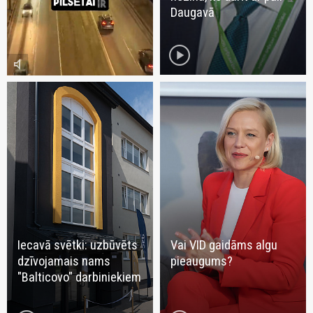
Daugavā
play_circle
volume_mute
Iecavā svētki: uzbūvēts
Vai VID gaidāms algu
dzīvojamais nams
pieaugums?
"Balticovo" darbiniekiem