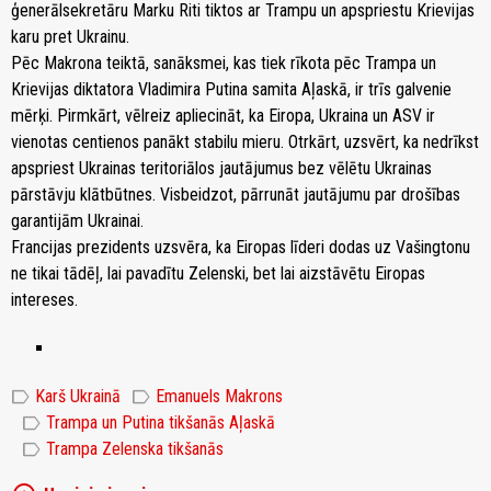
ģenerālsekretāru Marku Riti tiktos ar Trampu un apspriestu Krievijas
karu pret Ukrainu.
Pēc Makrona teiktā, sanāksmei, kas tiek rīkota pēc Trampa un
Krievijas diktatora Vladimira Putina samita Aļaskā, ir trīs galvenie
mērķi. Pirmkārt, vēlreiz apliecināt, ka Eiropa, Ukraina un ASV ir
vienotas centienos panākt stabilu mieru. Otrkārt, uzsvērt, ka nedrīkst
apspriest Ukrainas teritoriālos jautājumus bez vēlētu Ukrainas
pārstāvju klātbūtnes. Visbeidzot, pārrunāt jautājumu par drošības
garantijām Ukrainai.
Francijas prezidents uzsvēra, ka Eiropas līderi dodas uz Vašingtonu
ne tikai tādēļ, lai pavadītu Zelenski, bet lai aizstāvētu Eiropas
intereses.
label
label
Karš Ukrainā
Emanuels Makrons
label
Trampa un Putina tikšanās Aļaskā
label
Trampa Zelenska tikšanās