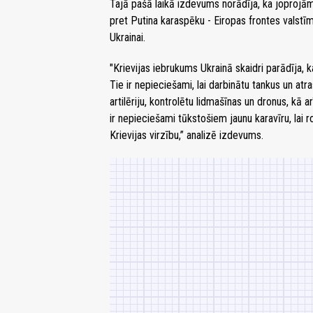
Tajā pašā laikā izdevums norādīja, ka joprojām 
pret Putina karaspēku - Eiropas frontes valstī
Ukrainai.
"Krievijas iebrukums Ukrainā skaidri parādīja, 
Tie ir nepieciešami, lai darbinātu tankus un at
artilēriju, kontrolētu lidmašīnas un dronus, kā 
ir nepieciešami tūkstošiem jaunu karavīru, lai
Krievijas virzību,” analizē izdevums.