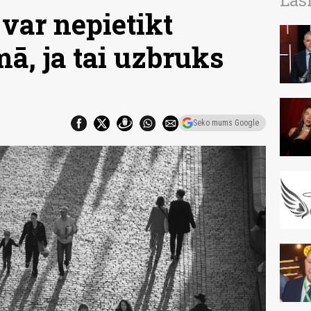
Las
 var nepietikt
ā, ja tai uzbruks
Seko mums Google