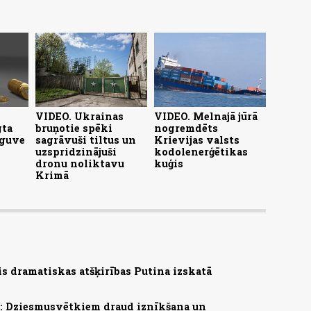
VIDEO. Ukrainas
VIDEO. Melnajā jūrā
gta
bruņotie spēki
nogremdēts
eguve
sagrāvuši tiltus un
Krievijas valsts
uzspridzinājuši
kodolenerģētikas
dronu noliktavu
kuģis
Krimā
s dramatiskas atšķirības Putina izskatā
s: Dziesmusvētkiem draud iznīkšana un