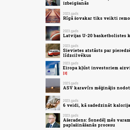
izbeigšanās
2023.gads
Rīgā šovakar tiks veikti remo
2023.gads
Latvijas U-20 basketbolistes
2023.gads
Sievietes atstāsts par pieredz
līdzcilvēkus
2023.gads
Eiropa kļūst investoriem aizv
2
2025.gads
ASV karavīrs mēģinājis nodot 
2023.gads
6 veidi, kā sadedzināt kalorij
2023.gads
Ašeradens: Šonedēļ mēs varam 
paplašināšanās procesu