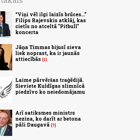
ītākais
“Viņi vēl ilgi laizīs brūces...”
Filips Rajevskis atklāj, kas
cietīs no atceltā "Pitbull"
koncerta
Jāņa Timmas bijusī sieva
liek noprast, ka ir jaunās
attiecībās
1
Laime pārvēršas traģēdijā.
Sieviete Kuldīgas slimnīcā
piedzīvo ko neiedomājamu
Arī satiksmes ministrs
nezina, ko darīt ar betona
pāli Daugavā
7