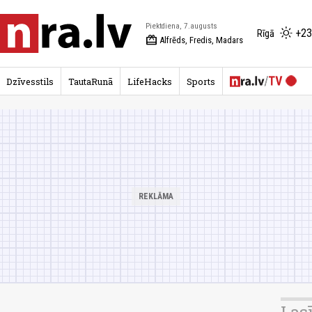
Piektdiena, 7.augusts
+23
Rīgā
redeem
Alfrēds, Fredis, Madars
Dzīvesstils
TautaRunā
LifeHacks
Sports