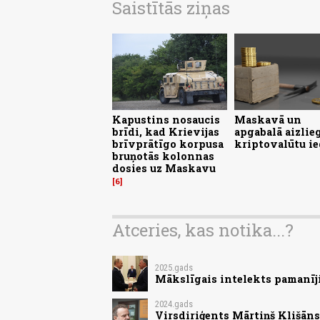
Saistītās ziņas
Kapustins nosaucis
Maskavā un
brīdi, kad Krievijas
apgabalā aizlie
brīvprātīgo korpusa
kriptovalūtu i
bruņotās kolonnas
dosies uz Maskavu
6
Atceries, kas notika...?
2025.gads
Mākslīgais intelekts pamanīji
2024.gads
Virsdiriģents Mārtiņš Klišān