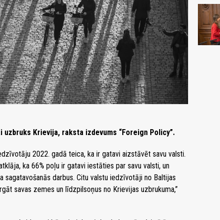
ai uzbruks Krievija, raksta izdevums “Foreign Policy”.
zīvotāju 2022. gadā teica, ka ir gatavi aizstāvēt savu valsti.
āja, ka 66% poļu ir gatavi iestāties par savu valsti, un
 sagatavošanās darbus. Citu valstu iedzīvotāji no Baltijas
argāt savas zemes un līdzpilsoņus no Krievijas uzbrukuma,”