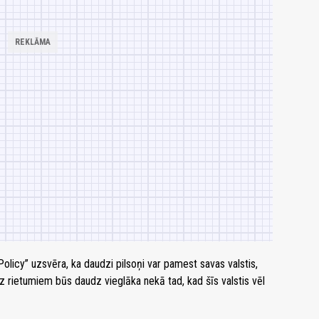
olicy” uzsvēra, ka daudzi pilsoņi var pamest savas valstis,
uz rietumiem būs daudz vieglāka nekā tad, kad šīs valstis vēl