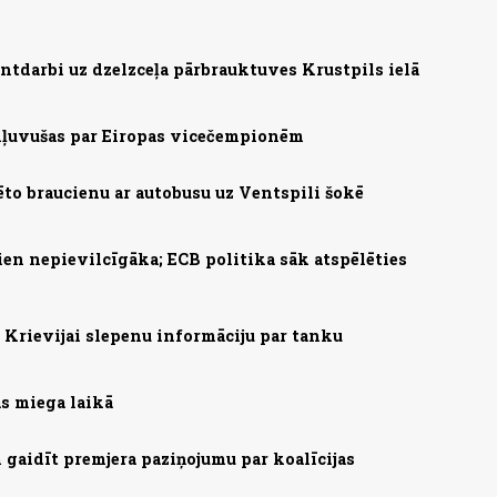
ntdarbi uz dzelzceļa pārbrauktuves Krustpils ielā
 kļuvušas par Eiropas vicečempionēm
ēto braucienu ar autobusu uz Ventspili šokē
ien nepievilcīgāka; ECB politika sāk atspēlēties
Krievijai slepenu informāciju par tanku
as miega laikā
gaidīt premjera paziņojumu par koalīcijas