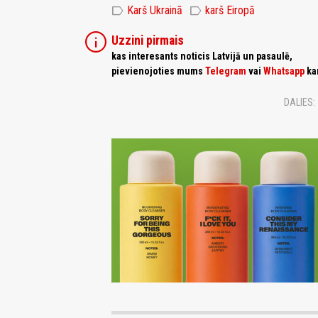
label
label
Karš Ukrainā
karš Eiropā
info
Uzzini pirmais
kas interesants noticis Latvijā un pasaulē,
pievienojoties mums
Telegram
vai
Whatsapp
ka
DALIES: