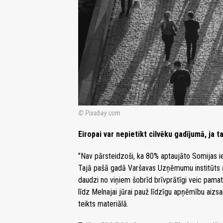
© Pixabay.com
Eiropai var nepietikt cilvēku gadījumā, ja t
"Nav pārsteidzoši, ka 80% aptaujāto Somijas ied
Tajā pašā gadā Varšavas Uzņēmumu institūts atkl
daudzi no viņiem šobrīd brīvprātīgi veic pamata
līdz Melnajai jūrai pauž līdzīgu apņēmību aizs
teikts materiālā.