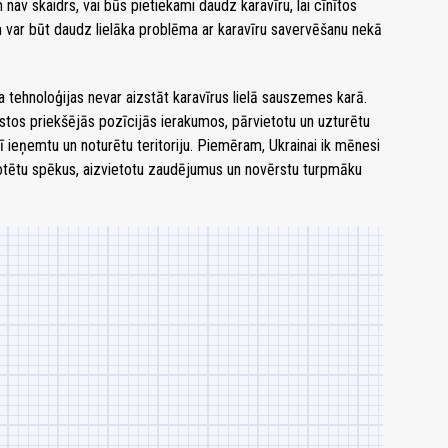
nav skaidrs, vai būs pietiekami daudz karavīru, lai cīnītos
m var būt daudz lielāka problēma ar karavīru savervēšanu nekā
ka tehnoloģijas nevar aizstāt karavīrus lielā sauszemes karā.
rastos priekšējās pozīcijās ierakumos, pārvietotu un uzturētu
arī ieņemtu un noturētu teritoriju. Piemēram, Ukrainai ik mēnesi
 rotētu spēkus, aizvietotu zaudējumus un novērstu turpmāku