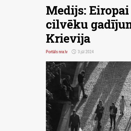
Medijs: Eiropai
cilvēku gadījum
Krievija
schedule
Portāls nra.lv
3.jūl 2024