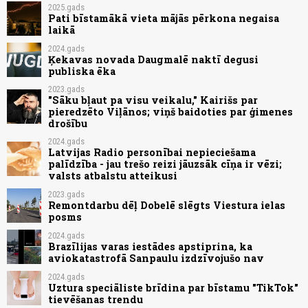
2025.gads
Pati bīstamākā vieta mājās pērkona negaisa
laikā
2024.gads
Ķekavas novada Daugmalē naktī degusi
publiska ēka
2023.gads
"Sāku bļaut pa visu veikalu," Kairišs par
pieredzēto Viļānos; viņš baidoties par ģimenes
drošību
2024.gads
Latvijas Radio personībai nepieciešama
palīdzība - jau trešo reizi jāuzsāk cīņa ir vēzi;
valsts atbalstu atteikusi
2023.gads
Remontdarbu dēļ Dobelē slēgts Viestura ielas
posms
2024.gads
Brazīlijas varas iestādes apstiprina, ka
aviokatastrofā Sanpaulu izdzīvojušo nav
2024.gads
Uztura speciāliste brīdina par bīstamu "TikTok"
tievēšanas trendu