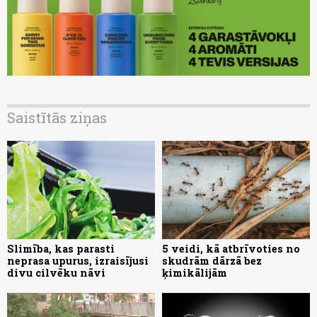
Saistītās ziņas
Slimība, kas parasti
5 veidi, kā atbrīvoties no
neprasa upurus, izraisījusi
skudrām dārzā bez
divu cilvēku nāvi
ķimikālijām