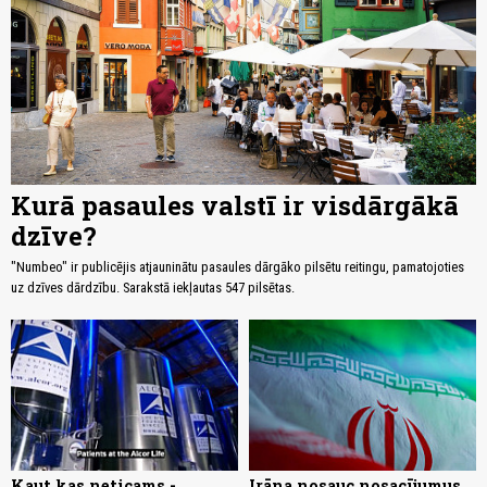
Kurā pasaules valstī ir visdārgākā
dzīve?
"Numbeo" ir publicējis atjauninātu pasaules dārgāko pilsētu reitingu, pamatojoties
uz dzīves dārdzību. Sarakstā iekļautas 547 pilsētas.
Kaut kas neticams -
Irāna nosauc nosacījumus