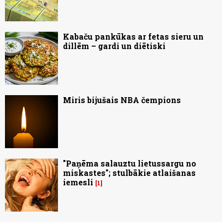
Kabaču pankūkas ar fetas sieru un
dillēm – gardi un diētiski
Miris bijušais NBA čempions
"Paņēma salauztu lietussargu no
miskastes"; stulbākie atlaišanas
iemesli
1