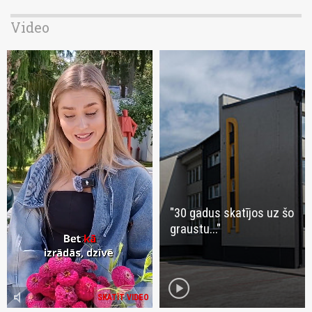
Video
"30 gadus skatījos uz šo
graustu..."
play_circle
volume_mute
SKATĪT VIDEO