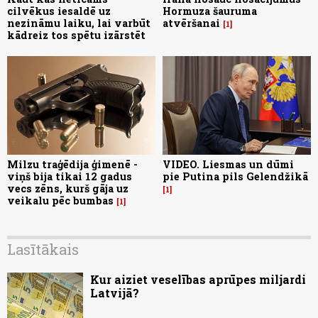
cilvēkus iesaldē uz
Hormuza šauruma
nezināmu laiku, lai varbūt
atvēršanai
1
kādreiz tos spētu izārstēt
Milzu traģēdija ģimenē -
VIDEO. Liesmas un dūmi
viņš bija tikai 12 gadus
pie Putina pils Gelendžikā
vecs zēns, kurš gāja uz
1
veikalu pēc bumbas
1
Lasītākais
Kur aiziet veselības aprūpes miljardi
Latvijā?