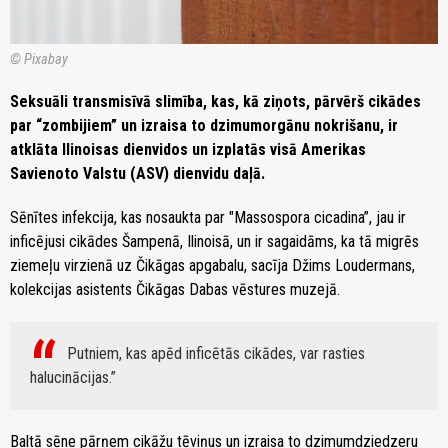
© Pixabay
Seksuāli transmisīvā slimība, kas, kā ziņots, pārvērš cikādes
par “zombijiem” un izraisa to dzimumorgānu nokrišanu, ir
atklāta Ilinoisas dienvidos un izplatās visā Amerikas
Savienoto Valstu (ASV) dienvidu daļā.
Sēnītes infekcija, kas nosaukta par "Massospora cicadina”, jau ir
inficējusi cikādes Šampenā, Ilinoisā, un ir sagaidāms, ka tā migrēs
ziemeļu virzienā uz Čikāgas apgabalu, sacīja Džims Loudermans,
kolekcijas asistents Čikāgas Dabas vēstures muzejā.
Putniem, kas apēd inficētās cikādes, var rasties
halucinācijas.
Baltā sēne pārņem cikāžu tēviņus un izraisa to dzimumdziedzeru