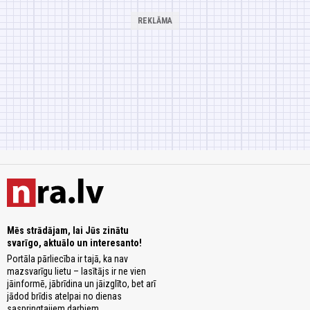
Mēs strādājam, lai Jūs zinātu
svarīgo, aktuālo un interesanto!
Portāla pārliecība ir tajā, ka nav
mazsvarīgu lietu – lasītājs ir ne vien
jāinformē, jābrīdina un jāizglīto, bet arī
jādod brīdis atelpai no dienas
saspringtajiem darbiem.