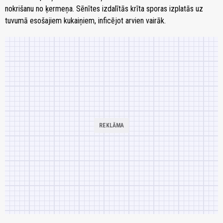
nokrišanu no ķermeņa. Sēnītes izdalītās krīta sporas izplatās uz
tuvumā esošajiem kukaiņiem, inficējot arvien vairāk.