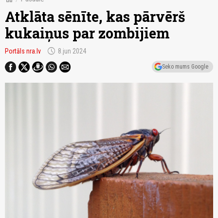
Atklāta sēnīte, kas pārvērš
kukaiņus par zombijiem
schedule
Portāls nra.lv
8.jun 2024
Seko mums Google