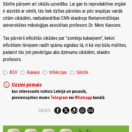
Sēnīte pārņem arī cikāžu uzvedību. Lai gan to reproduktīvie orgāni
ir aizstāti ar sēnīti, tās tiek dzītas pāroties ar pēc iespējas vairāk
citām cikādēm, raidsabiedrībai CNN skaidroja Rietumvirdžīnijas
universitātes mikoloģijas asociētais profesors Dr. Mets Kassons.
Tas pārvērš inficētās cikādes par "zombiju kukaiņiem", liekot
inficētiem tēviņiem raidīt spārnu signālus tā, it kā viņi būtu mātītes,
padarot tās ļoti pievilcīgas abu dzimumu cikādēm, skaidro
profesors.
label
label
label
label
ASV
Kukaiņi
Infekcijas
Sēnīte
info
Uzzini pirmais
kas interesants noticis Latvijā un pasaulē,
pievienojoties mums
Telegram
vai
Whatsapp
kanālā
DALIES: