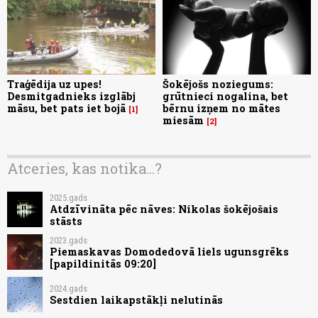
Traģēdija uz upes!
Šokējošs noziegums:
Desmitgadnieks izglābj
grūtnieci nogalina, bet
māsu, bet pats iet bojā
bērnu izņem no mātes
1
miesām
2
Atceries, kas notika...?
2025.gads
Atdzīvināta pēc nāves: Nikolas šokējošais
stāsts
2023.gads
Piemaskavas Domodedovā liels ugunsgrēks
[papildinitās 09:20]
2024.gads
Sestdien laikapstākļi nelutinās