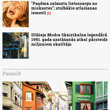
"Paņēma salauztu lietussargu no
miskastes"; stulbākie atlaišanas
iemesli
1
Dīdžeja Modra Skaistkalna leģendārā
1991. gada uzstāšanās atkal pārsteidz
miljoniem skatītāju
Pasaulē