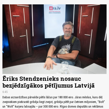
Ēriks Stendzenieks nosauc
bezjēdzīgākos pētījumus Latvijā
6:45
Dabas aizsardzības pārvalde pētīs lāčus par 180 000 eiro. Jūras mēslus, kuru dēļ
zvejniekiem piekrastē gribēja liegt zvejot, gribēja pētīt par četriem miljoniem, “Bolt”
un “Wolt” kurjeru labsajūtu – par 300 000 eiro. Rīgas domes deputāts un reklāmas