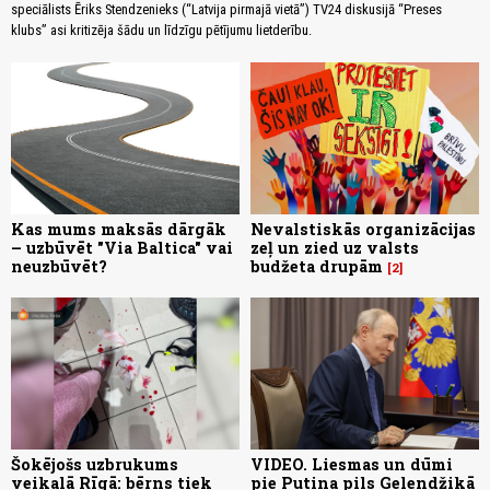
speciālists Ēriks Stendzenieks (“Latvija pirmajā vietā”) TV24 diskusijā “Preses
klubs” asi kritizēja šādu un līdzīgu pētījumu lietderību.
Kas mums maksās dārgāk
Nevalstiskās organizācijas
– uzbūvēt "Via Baltica" vai
zeļ un zied uz valsts
neuzbūvēt?
budžeta drupām
2
Šokējošs uzbrukums
VIDEO. Liesmas un dūmi
veikalā Rīgā: bērns tiek
pie Putina pils Gelendžikā