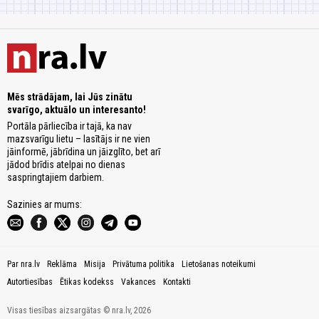
Mēs strādājam, lai Jūs zinātu
svarīgo, aktuālo un interesanto!
Portāla pārliecība ir tajā, ka nav
mazsvarīgu lietu – lasītājs ir ne vien
jāinformē, jābrīdina un jāizglīto, bet arī
jādod brīdis atelpai no dienas
saspringtajiem darbiem.
Sazinies ar mums:
Par nra.lv
Reklāma
Misija
Privātuma politika
Lietošanas noteikumi
Autortiesības
Ētikas kodekss
Vakances
Kontakti
Visas tiesības aizsargātas © nra.lv, 2026