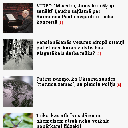
VIDEO. "Maestro, Jums brīnišķīgi
sanāk!" Ļaudis sajūsmā par
Raimonda Paula negaidīto rīcību
koncertā
1
Pensionēšanās vecums Eiropā strauji
palielinās: kurās valstīs būs
visgarākais darba mūžs?
4
Putins paziņo, ka Ukraina zaudēs
"rietumu zemes", un piemin Poliju
6
Triks, kas atbrīvos dārzu no
gliemežiem ātrāk nekā veikalā
nopērkami līdzekļi