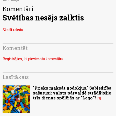
Komentāri:
Svētības nesējs zalktis
Skatīt rakstu
Komentēt
Reģistrējies, lai pievienotu komentāru
Lasītākais
"Prieks maksāt nodokļus." Sabiedrība
sašutusi: valsts pārvaldē strādājošie
trīs dienas spēlējās ar "Lego"?
3