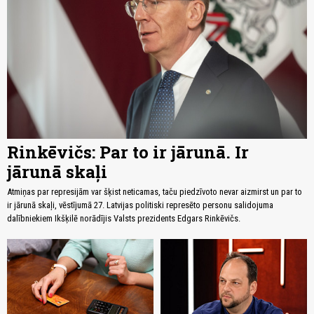
Rinkēvičs: Par to ir jārunā. Ir
jārunā skaļi
Atmiņas par represijām var šķist neticamas, taču piedzīvoto nevar aizmirst un par to
ir jārunā skaļi, vēstījumā 27. Latvijas politiski represēto personu salidojuma
dalībniekiem Ikšķilē norādījis Valsts prezidents Edgars Rinkēvičs.