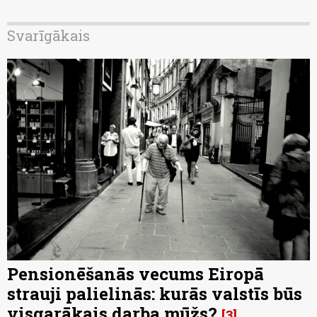
Svarīgākais
Pensionēšanās vecums Eiropā
strauji palielinās: kurās valstīs būs
visgarākais darba mūžs?
3