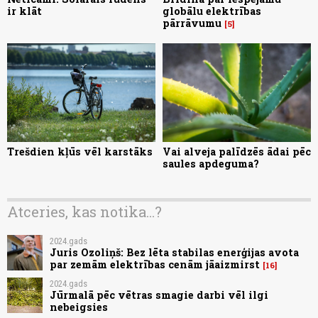
ir klāt
globālu elektrības
pārrāvumu
5
Trešdien kļūs vēl karstāks
Vai alveja palīdzēs ādai pēc
saules apdeguma?
Atceries, kas notika...?
2024.gads
Juris Ozoliņš: Bez lēta stabilas enerģijas avota
par zemām elektrības cenām jāaizmirst
16
2024.gads
Jūrmalā pēc vētras smagie darbi vēl ilgi
nebeigsies