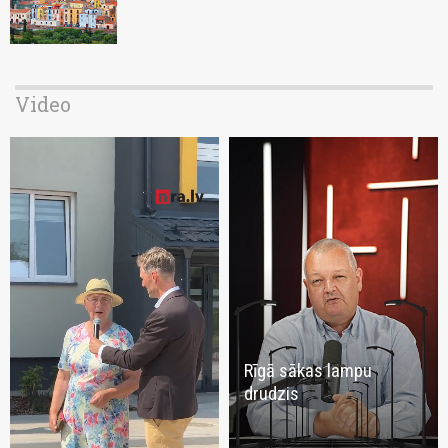
Video
Rīgā sākas lampu
drudzis