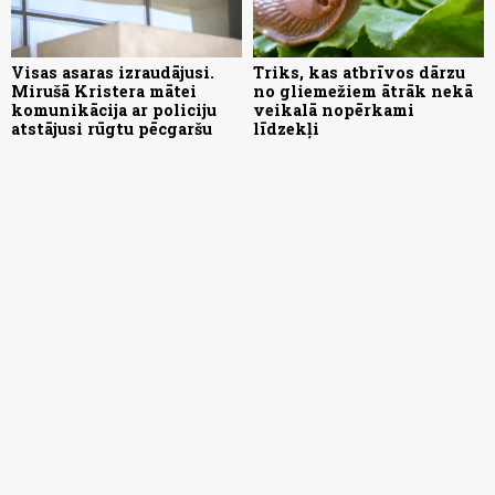
Visas asaras izraudājusi.
Triks, kas atbrīvos dārzu
Mirušā Kristera mātei
no gliemežiem ātrāk nekā
komunikācija ar policiju
veikalā nopērkami
atstājusi rūgtu pēcgaršu
līdzekļi