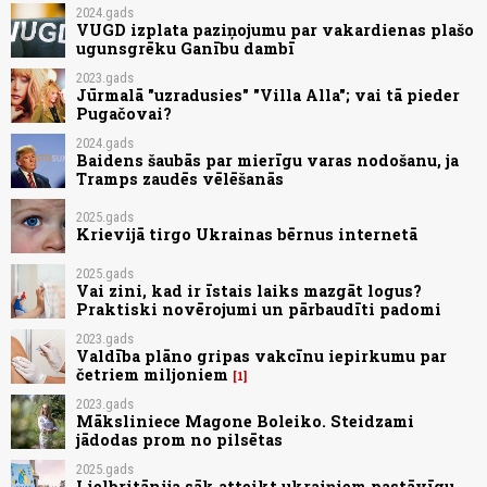
2024.gads
VUGD izplata paziņojumu par vakardienas plašo
ugunsgrēku Ganību dambī
2023.gads
Jūrmalā "uzradusies" "Villa Alla"; vai tā pieder
Pugačovai?
2024.gads
Baidens šaubās par mierīgu varas nodošanu, ja
Tramps zaudēs vēlēšanās
2025.gads
Krievijā tirgo Ukrainas bērnus internetā
2025.gads
Vai zini, kad ir īstais laiks mazgāt logus?
Praktiski novērojumi un pārbaudīti padomi
2023.gads
Valdība plāno gripas vakcīnu iepirkumu par
četriem miljoniem
1
2023.gads
Māksliniece Magone Boleiko. Steidzami
jādodas prom no pilsētas
2025.gads
Lielbritānija sāk atteikt ukraiņiem pastāvīgu