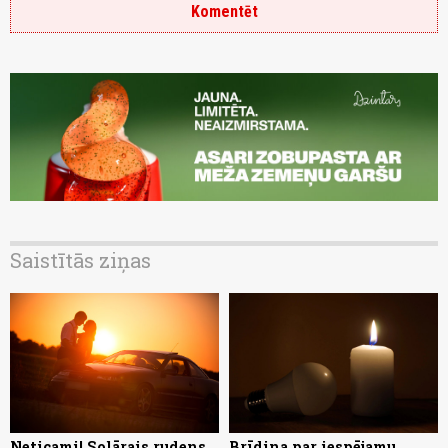
Komentēt
Saistītās ziņas
Neticami! Solārais rudens
Brīdina par iespējamu