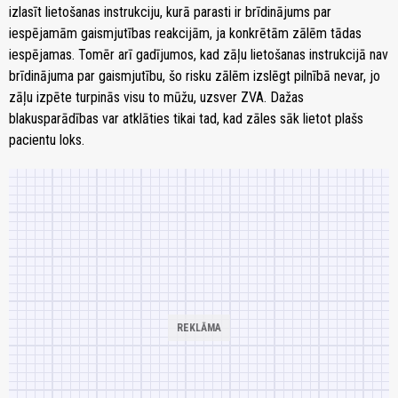
izlasīt lietošanas instrukciju, kurā parasti ir brīdinājums par
iespējamām gaismjutības reakcijām, ja konkrētām zālēm tādas
iespējamas. Tomēr arī gadījumos, kad zāļu lietošanas instrukcijā nav
brīdinājuma par gaismjutību, šo risku zālēm izslēgt pilnībā nevar, jo
zāļu izpēte turpinās visu to mūžu, uzsver ZVA. Dažas
blakusparādības var atklāties tikai tad, kad zāles sāk lietot plašs
pacientu loks.