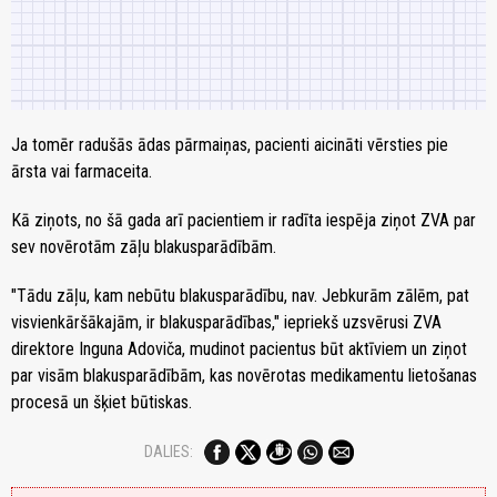
Ja tomēr radušās ādas pārmaiņas, pacienti aicināti vērsties pie
ārsta vai farmaceita.
Kā ziņots, no šā gada arī pacientiem ir radīta iespēja ziņot ZVA par
sev novērotām zāļu blakusparādībām.
"Tādu zāļu, kam nebūtu blakusparādību, nav. Jebkurām zālēm, pat
visvienkāršākajām, ir blakusparādības," iepriekš uzsvērusi ZVA
direktore Inguna Adoviča, mudinot pacientus būt aktīviem un ziņot
par visām blakusparādībām, kas novērotas medikamentu lietošanas
procesā un šķiet būtiskas.
DALIES: