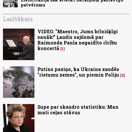
patvērumu
Lasītākais
VIDEO. "Maestro, Jums brīnišķīgi
sanāk!" Ļaudis sajūsmā par
Raimonda Paula negaidīto rīcību
koncertā
1
Putins paziņo, ka Ukraina zaudēs
"rietumu zemes", un piemin Poliju
2
Supe par skaudro statistiku: Man
mati ceļas stāvus