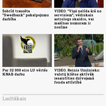
Šobrīd traucēta
VIDEO. "Viņš nelīda ārā no
"Swedbank" pakalpojumu
servisiem"; vēdiskais
darbība
astrologs skaidro, vai
mašīnas numuram ir
nozīme
Par 32 000 eiro LU vērtēs
VIDEO. Reinis Uzulnieks:
KNAB darbu
valstij klātos aktīvāk
iesaistīties dzīvojamā
fonda attīstībā
Lasītākais