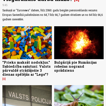
9:45
Saskaņā ar “Euronews” datiem, līdz 2060. gadu beigām pensionēšanās vecums
Eiropas Savienībā palielināsies no 64,7 līdz 66,7 gadiem vīriešiem un no 64 līdz 66,6
gadiem sievietēm.
"Prieks maksāt nodokļus."
Bulgārijā pie Rumānijas
Sabiedrība sašutusi: Valsts
robežas nogrand
pārvaldē strādājošie 3
sprādziens
dienas spēlējās ar "Lego"?
1