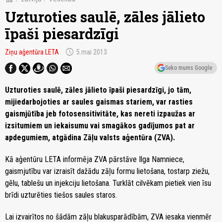
Uzturoties saulē, zāles jālieto
īpaši piesardzīgi
schedule
Ziņu aģentūra LETA
5.mai 2013
Seko mums Google
Uzturoties saulē, zāles jālieto īpaši piesardzīgi, jo tām,
mijiedarbojoties ar saules gaismas stariem, var rasties
gaismjūtība jeb fotosensitivitāte, kas nereti izpaužas ar
izsitumiem un iekaisumu vai smagākos gadījumos pat ar
apdegumiem, atgādina Zāļu valsts aģentūra (ZVA).
Kā aģentūru LETA informēja ZVA pārstāve Ilga Namniece,
gaismjutību var izraisīt dažādu zāļu formu lietošana, tostarp ziežu,
gēlu, tablešu un injekciju lietošana. Turklāt cilvēkam pietiek vien īsu
brīdi uzturēties tiešos saules staros.
Lai izvairītos no šādām zāļu blakusparādībām, ZVA iesaka vienmēr