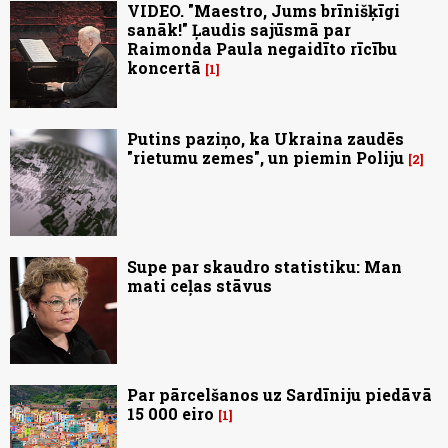
VIDEO. "Maestro, Jums brīnišķīgi
sanāk!" Ļaudis sajūsmā par
Raimonda Paula negaidīto rīcību
koncertā
1
Putins paziņo, ka Ukraina zaudēs
"rietumu zemes", un piemin Poliju
2
Supe par skaudro statistiku: Man
mati ceļas stāvus
Par pārcelšanos uz Sardīniju piedāvā
15 000 eiro
1