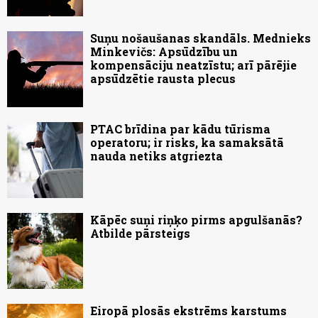
Suņu nošaušanas skandāls. Mednieks
Minkevičs: Apsūdzību un
kompensāciju neatzīstu; arī pārējie
apsūdzētie rausta plecus
PTAC brīdina par kādu tūrisma
operatoru; ir risks, ka samaksātā
nauda netiks atgriezta
Kāpēc suņi riņķo pirms apgulšanās?
Atbilde pārsteigs
Eiropā plosās ekstrēms karstums