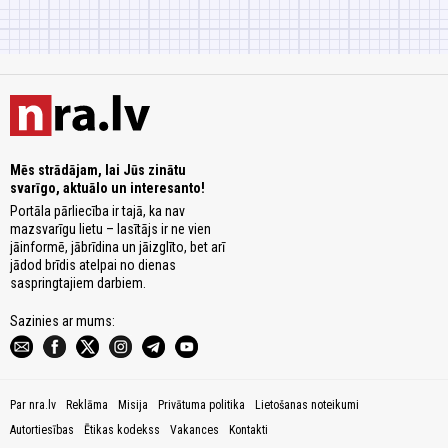
Mēs strādājam, lai Jūs zinātu
svarīgo, aktuālo un interesanto!
Portāla pārliecība ir tajā, ka nav
mazsvarīgu lietu – lasītājs ir ne vien
jāinformē, jābrīdina un jāizglīto, bet arī
jādod brīdis atelpai no dienas
saspringtajiem darbiem.
Sazinies ar mums:
Par nra.lv
Reklāma
Misija
Privātuma politika
Lietošanas noteikumi
Autortiesības
Ētikas kodekss
Vakances
Kontakti