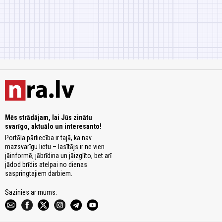
Mēs strādājam, lai Jūs zinātu
svarīgo, aktuālo un interesanto!
Portāla pārliecība ir tajā, ka nav
mazsvarīgu lietu – lasītājs ir ne vien
jāinformē, jābrīdina un jāizglīto, bet arī
jādod brīdis atelpai no dienas
saspringtajiem darbiem.
Sazinies ar mums: