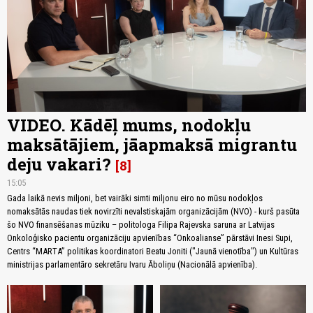
VIDEO. Kādēļ mums, nodokļu
maksātājiem, jāapmaksā migrantu
deju vakari?
8
15:05
Gada laikā nevis miljoni, bet vairāki simti miljonu eiro no mūsu nodokļos
nomaksātās naudas tiek novirzīti nevalstiskajām organizācijām (NVO) - kurš pasūta
šo NVO finansēšanas mūziku – politologa Filipa Rajevska saruna ar Latvijas
Onkoloģisko pacientu organizāciju apvienības “Onkoalianse” pārstāvi Inesi Supi,
Centrs “MARTA” politikas koordinatori Beatu Joniti ("Jaunā vienotība") un Kultūras
ministrijas parlamentāro sekretāru Ivaru Āboliņu (Nacionālā apvienība).