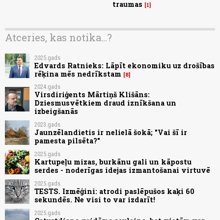
traumas
1
Atceries, kas notika...?
2025.gads
Edvards Ratnieks: Lāpīt ekonomiku uz drošības
rēķina mēs nedrīkstam
8
2024.gads
Virsdiriģents Mārtiņš Klišāns:
Dziesmusvētkiem draud iznīkšana un
izbeigšanās
2023.gads
Jaunzēlandietis ir nelielā šokā; "Vai šī ir
pamesta pilsēta?"
2025.gads
Kartupeļu mizas, burkānu gali un kāpostu
serdes - noderīgas idejas izmantošanai virtuvē
2025.gads
TESTS. Izmēģini: atrodi paslēpušos kaķi 60
sekundēs. Ne visi to var izdarīt!
2025.gads