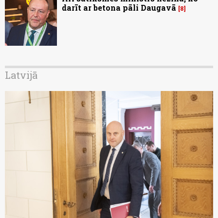
darīt ar betona pāli Daugavā
8
Latvijā