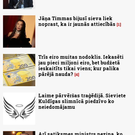
Jāņa Timmas bijusī sieva liek
noprast, ka ir jaunās attiecībās
1
Trīs eiro muitas nodoklis. Iekasēti
jau pieci miljoni eiro, bet budžetā
ieskaitīts tikai viens; kur palika
pārējā nauda?
4
Laime pārvēršas traģēdijā. Sieviete
Kuldīgas slimnīcā piedzīvo ko
neiedomājamu
Arī satiksmes ministrs nezina, ko