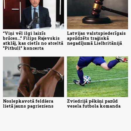
“Viņi vēl ilgi laizīs
Latvijas valstspiederīgais
brūces...” Filips Rajevskis
apsūdzēts traģiskā
atklāj, kas cietīs no atceltā
negadījumā Lielbritānijā
"Pitbull" koncerta
Noslepkavotā feldšera
Zviedrijā pēkšņi pazūd
lietā jauns pagrieziens
vesela futbola komanda