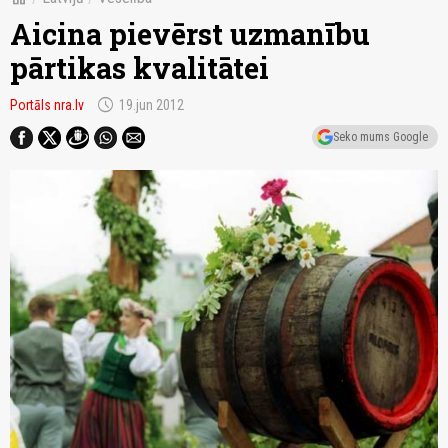
Aicina pievērst uzmanību
pārtikas kvalitātei
schedule
Portāls nra.lv
19.jun 2012
Seko mums Google