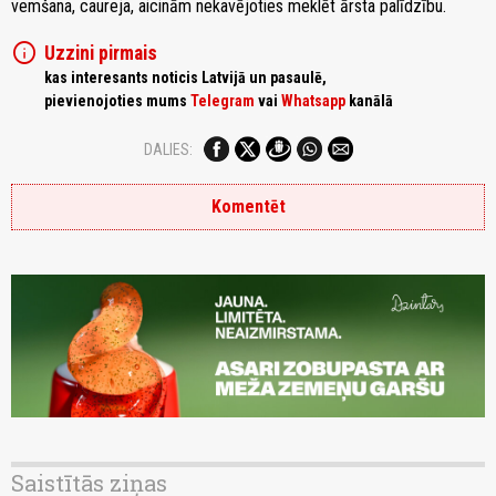
vemšana, caureja, aicinām nekavējoties meklēt ārsta palīdzību.
info
Uzzini pirmais
kas interesants noticis Latvijā un pasaulē,
pievienojoties mums
Telegram
vai
Whatsapp
kanālā
DALIES:
Komentēt
Saistītās ziņas