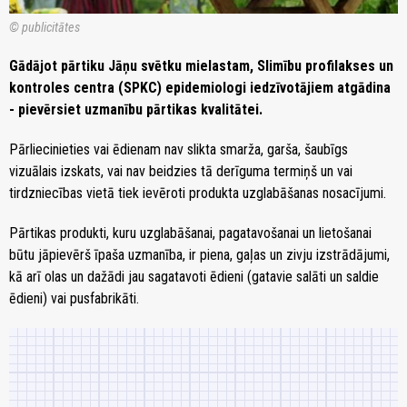
© publicitātes
Gādājot pārtiku Jāņu svētku mielastam, Slimību profilakses un
kontroles centra (SPKC) epidemiologi iedzīvotājiem atgādina
- pievērsiet uzmanību pārtikas kvalitātei.
Pārliecinieties vai ēdienam nav slikta smarža, garša, šaubīgs
vizuālais izskats, vai nav beidzies tā derīguma termiņš un vai
tirdzniecības vietā tiek ievēroti produkta uzglabāšanas nosacījumi.
Pārtikas produkti, kuru uzglabāšanai, pagatavošanai un lietošanai
būtu jāpievērš īpaša uzmanība, ir piena, gaļas un zivju izstrādājumi,
kā arī olas un dažādi jau sagatavoti ēdieni (gatavie salāti un saldie
ēdieni) vai pusfabrikāti.