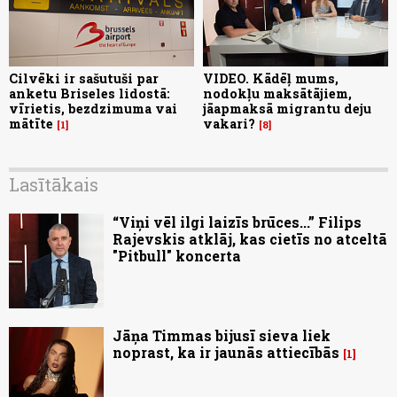
Cilvēki ir sašutuši par
VIDEO. Kādēļ mums,
anketu Briseles lidostā:
nodokļu maksātājiem,
vīrietis, bezdzimuma vai
jāapmaksā migrantu deju
mātīte
vakari?
1
8
Lasītākais
“Viņi vēl ilgi laizīs brūces...” Filips
Rajevskis atklāj, kas cietīs no atceltā
"Pitbull" koncerta
Jāņa Timmas bijusī sieva liek
noprast, ka ir jaunās attiecībās
1