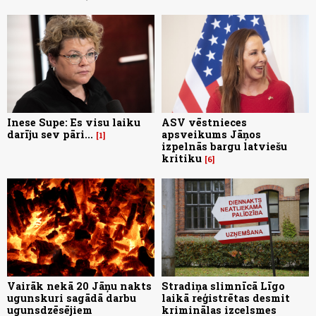
Inese Supe: Es visu laiku
ASV vēstnieces
darīju sev pāri...
apsveikums Jāņos
1
izpelnās bargu latviešu
kritiku
6
Vairāk nekā 20 Jāņu nakts
Stradiņa slimnīcā Līgo
ugunskuri sagādā darbu
laikā reģistrētas desmit
ugunsdzēsējiem
kriminālas izcelsmes