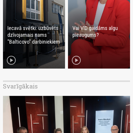
Iecavā svētki: uzbūvēts
Vai VID gaidāms algu
dzīvojamais nams
pieaugums?
"Balticovo" darbiniekiem
play_circle
play_circle
Svarīgākais