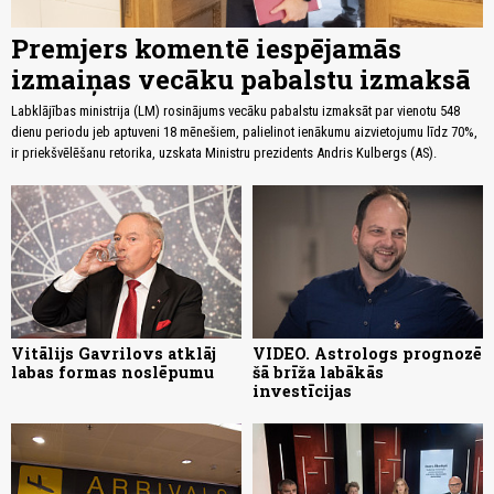
Premjers komentē iespējamās
izmaiņas vecāku pabalstu izmaksā
Labklājības ministrija (LM) rosinājums vecāku pabalstu izmaksāt par vienotu 548
dienu periodu jeb aptuveni 18 mēnešiem, palielinot ienākumu aizvietojumu līdz 70%,
ir priekšvēlēšanu retorika, uzskata Ministru prezidents Andris Kulbergs (AS).
Vitālijs Gavrilovs atklāj
VIDEO. Astrologs prognozē
labas formas noslēpumu
šā brīža labākās
investīcijas