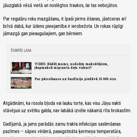
jāuzglabā vēsā vietā un noslēgtos traukos, lai tas nebojātos.
Par regulāru roku mazgāšanu, it īpaši pirms ēšanas, jāatceras arī
brīvā dabā, kur ūdens pieejamība ir ierobežota. Un rokas rūpīgi
jāmazgā gan pieaugušajiem, gan bērniem.
ŠOBRĪD LASA
VIDEO. Kādēļ mums, nodokļu maksātājiem,
jāapmaksā migrantu deju vakari?
Par pārcelšanos uz Sardīniju piedāvā 15 000 eiro
Atgādinām, ka rosola bļoda vai lauku torte, kas visu Jāņu nakti
stāvējusi uz svētku galda, nav labākā izvēle nākamā rīta brokastīm.
Gadījumā, ja jums parādās zarnu trakta infekcijas saslimšanas
pazīmes – sāpes vēderā, paaugstināta ķermeņa temperatūra,