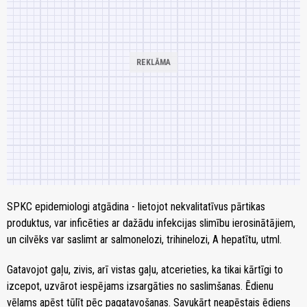
SPKC epidemiologi atgādina - lietojot nekvalitatīvus pārtikas
produktus, var inficēties ar dažādu infekcijas slimību ierosinātājiem,
un cilvēks var saslimt ar salmonelozi, trihinelozi, A hepatītu, utml.
Gatavojot gaļu, zivis, arī vistas gaļu, atcerieties, ka tikai kārtīgi to
izcepot, uzvārot iespējams izsargāties no saslimšanas. Ēdienu
vēlams apēst tūlīt pēc pagatavošanas. Savukārt neapēstais ēdiens