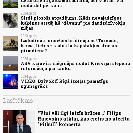
Ceturtdiena gaidāma saulaina, bet vietām var
nodārdēt pērkons
2024.gads
Sirdi plosošs atgadījums. Kāds nevajadzīgus
kaķēnus atstāj kā “dāvanu” pie daudzdzīvokļu
mājas
2023.gads
Izsludināts oranžais brīdinājums! Tornado,
krusa, lietus - kādus laikapstākļus atnesīs
pirmdiena?
2025.gads
ASV karavīrs mēģinājis nodot Krievijai slepenu
informāciju par tanku
2024.gads
VIDEO: Dzīvoklī Rīgā izceļas pamatīgs
ugunsgrēks
Lasītākais
“Viņi vēl ilgi laizīs brūces...” Filips
Rajevskis atklāj, kas cietīs no atceltā
"Pitbull" koncerta