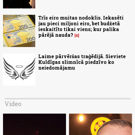
Trīs eiro muitas nodoklis. Iekasēti
jau pieci miljoni eiro, bet budžetā
ieskaitīts tikai viens; kur palika
pārējā nauda?
4
Laime pārvēršas traģēdijā. Sieviete
Kuldīgas slimnīcā piedzīvo ko
neiedomājamu
Video