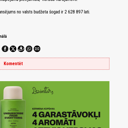
nsējums no valsts budžeta šogad ir 2 628 897 lati.
nālā
Komentēt