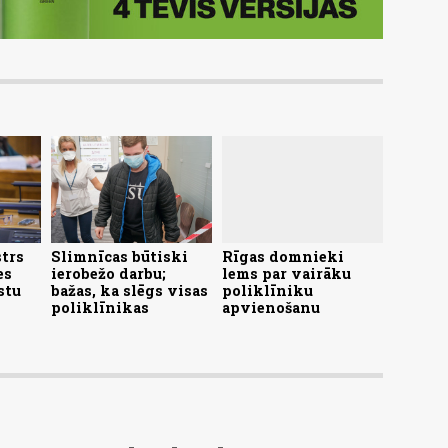
trs
Slimnīcas būtiski
Rīgas domnieki
es
ierobežo darbu;
lems par vairāku
stu
bažas, ka slēgs visas
poliklīniku
poliklīnikas
apvienošanu