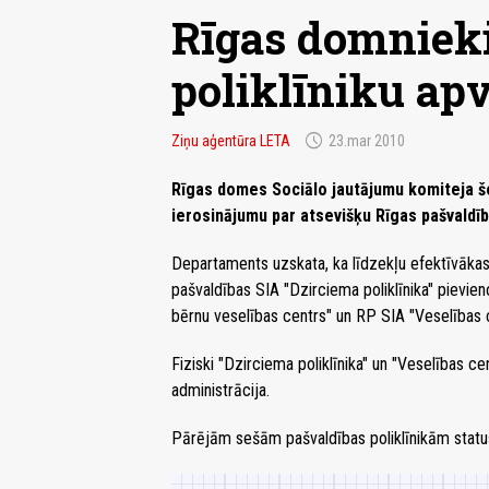
Rīgas domnieki
poliklīniku ap
schedule
Ziņu aģentūra LETA
23.mar 2010
Rīgas domes Sociālo jautājumu komiteja šo
ierosinājumu par atsevišķu Rīgas pašvaldīb
Departaments uzskata, ka līdzekļu efektīvākas
pašvaldības SIA "Dzirciema poliklīnika" pievien
bērnu veselības centrs" un RP SIA "Veselības 
Fiziski "Dzirciema poliklīnika" un "Veselības ce
administrācija.
Pārējām sešām pašvaldības poliklīnikām statu