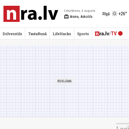
Ceturtdiena, 6.augusts
+26°
Rīgā
redeem
Aisma, Askolds
Dzīvesstils
TautaRunā
LifeHacks
Sports