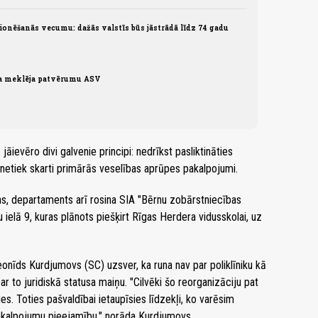
ionēšanās vecumu: dažās valstīs būs jāstrādā līdz 74 gadu
ra meklēja patvērumu ASV
āievēro divi galvenie principi: nedrīkst pasliktināties
etiek skarti primārās veselības aprūpes pakalpojumi.
as, departaments arī rosina SIA "Bērnu zobārstniecības
ielā 9, kuras plānots piešķirt Rīgas Herdera vidusskolai, uz
onīds Kurdjumovs (SC) uzsver, ka runa nav par poliklīniku kā
par to juridiskā statusa maiņu. "Cilvēki šo reorganizāciju pat
s. Toties pašvaldībai ietaupīsies līdzekļi, ko varēsim
pakalpojumu pieejamību," norāda Kurdjumovs.