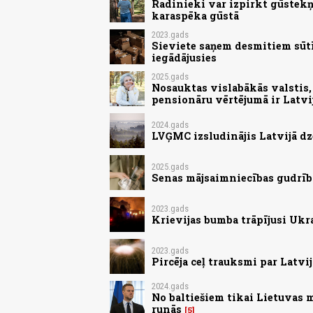
Radinieki var izpirkt gūstekņ
karaspēka gūstā
2023.gads
Sieviete saņem desmitiem sūt
iegādājusies
2025.gads
Nosauktas vislabākās valstis, 
pensionāru vērtējumā ir Latvi
2024.gads
LVĢMC izsludinājis Latvijā d
2025.gads
Senas mājsaimniecības gudrības
2023.gads
Krievijas bumba trāpījusi Ukr
2023.gads
Pircēja ceļ trauksmi par Latv
2024.gads
No baltiešiem tikai Lietuvas 
runās
5