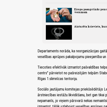
Eiropa paaugstinās pens
vecumam
Aizturēta krieviete, ku
Departaments norāda, ka reorganizācijas gaitā j
veselības aprūpes pakalpojumu pieejamība un n
Tiecoties efektīvāk izmantot pašvaldības telp
centrs" pārvietot no pašreizējām telpām Stabu 
Rīgas 1.slimnīcas teritoriju.
Sociālo jautājumu komitejas priekšsēdētājs Le
ārstniecības iestāžu likvidēšanu, bet gan tikai 
nepamanīs, jo viņiem pārsvarā nekas nemainīsie
izmantot, tālāk uzlabojot veselības aprūpes 