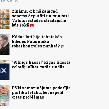
ītākais
Zināms, cik nākamgad
saņems deputāti un ministri.
Valsts iestādēs strādājošie
būs šokā
5
Kādas īsti bija tehniskās
ķibeles Pāternieku
robežkontroles punktā?
5
"Pilnīgs haoss!" Rīgas lidostā
ceļotāji nīkst garās rindās
PVN samazinājums padarījis
pārtiku lētāku, bet uzpeld
citas problēmas