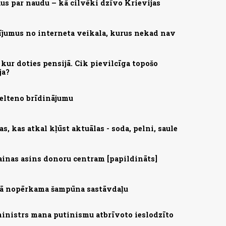
us par naudu – kā cilvēki dzīvo Krievijas
ījumus no interneta veikala, kurus nekad nav
kur doties pensijā. Cik pievilcīga topošo
ja?
zelteno brīdinājumu
, kas atkal kļūst aktuālas - soda, pelni, saule
ainas asins donoru centram [papildināts]
ijā nopērkama šampūna sastāvdaļu
ministrs mana putinismu atbrīvoto ieslodzīto