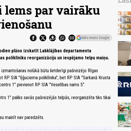
Las
 lems par vairāku
vienošanu
Seko mums Google
dien plāno izskatīt Labklājības departamenta
as poliklīniku reorganizāciju un iespējamo telpu maiņu.
 izmantošanas nolūkā būtu lietderīgi pašreizējo Rīgas
ot RP SIA "Iļģuciema poliklīnika", bet RP SIA "Sarkanā Krusta
centrs 1" pievienot RP SIA "Veselības nams 5".
ntrs 1" paliks savās pašreizējās telpās, reorganizēta tiks tikai
su mainīt nav paredzēts.