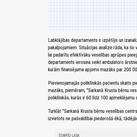
Labklājības departaments ir izpētījis un izanal
pakalpojumiem. Situācijas analīze rāda, ka šo v
lai padarītu efektīvāku veselības aprūpes pieej
departaments ierosina veikt ambulatoro ārstni
kurām finansējuma apjoms mazāks par 200 000 
Pievienojamajās poliklīnikās pacientu skaits p
mazāks, piemēram, "Sarkanā Krusta bērnu vesel
poliklīnikās, kurās ir 60 līdz 100 apmeklējumu 
Turklāt "Sarkanā Krusta bērnu veselības centrs
izvietots ne pašvaldībai piederošā ēkā, tādējād
ŠOBRĪD LASA