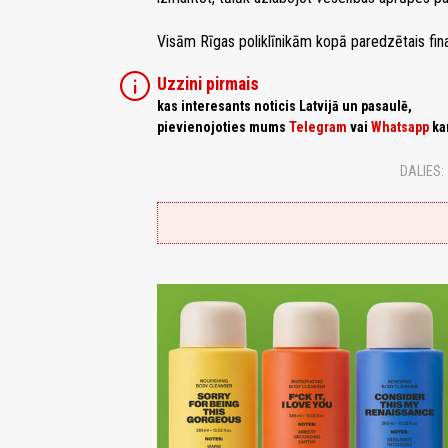
Visām Rīgas poliklīnikām kopā paredzētais fina
info
Uzzini pirmais
kas interesants noticis Latvijā un pasaulē,
pievienojoties mums
Telegram
vai
Whatsapp
ka
DALIES: