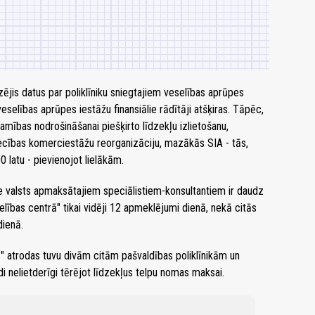
izējis datus par poliklīniku sniegtajiem veselības aprūpes
eselības aprūpes iestāžu finansiālie rādītāji atšķiras. Tāpēc,
amības nodrošināšanai piešķirto līdzekļu izlietošanu,
ecības komerciestāžu reorganizāciju, mazākās SIA - tās,
latu - pievienojot lielākām.
ie valsts apmaksātajiem speciālistiem-konsultantiem ir daudz
ības centrā" tikai vidēji 12 apmeklējumi dienā, nekā citās
dienā.
" atrodas tuvu divām citām pašvaldības poliklīnikām un
i nelietderīgi tērējot līdzekļus telpu nomas maksai.