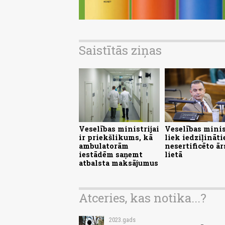
Saistītās ziņas
Veselības ministrijai
Veselības minis
ir priekšlikums, kā
liek iedziļināti
ambulatorām
nesertificēto ār
iestādēm saņemt
lietā
atbalsta maksājumus
Atceries, kas notika...?
2023.gads