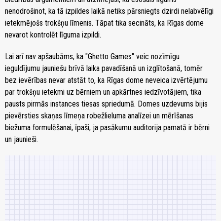
nenodrošinot, ka tā izpildes laikā netiks pārsniegts dzirdi nelabvēlīgi
ietekmējošs trokšņu līmenis. Tāpat tika secināts, ka Rīgas dome
nevarot kontrolēt līguma izpildi.
Lai arī nav apšaubāms, ka "Ghetto Games" veic nozīmīgu
ieguldījumu jauniešu brīvā laika pavadīšanā un izglītošanā, tomēr
bez ievērības nevar atstāt to, ka Rīgas dome neveica izvērtējumu
par trokšņu ietekmi uz bērniem un apkārtnes iedzīvotājiem, tika
pausts pirmās instances tiesas spriedumā. Domes uzdevums bijis
pievērsties skaņas līmeņa robežlieluma analīzei un mērīšanas
biežuma formulēšanai, īpaši, ja pasākumu auditorija pamatā ir bērni
un jaunieši.