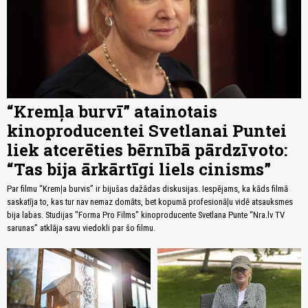
“Kremļa burvī” atainotais
kinoproducentei Svetlanai Puntei
liek atcerēties bērnībā pārdzīvoto:
“Tas bija ārkārtīgi liels cinisms”
Par filmu “Kremļa burvis” ir bijušas dažādas diskusijas. Iespējams, ka kāds filmā
saskatīja to, kas tur nav nemaz domāts, bet kopumā profesionāļu vidē atsauksmes
bija labas. Studijas "Forma Pro Films" kinoproducente Svetlana Punte “Nra.lv TV
sarunas” atklāja savu viedokli par šo filmu.