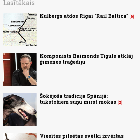
Lasītākais
Kulbergs atdos Rīgai "Rail Baltica"
6
Komponists Raimonds Tiguls atklāj
ģimenes traģēdiju
Šokējoša tradīcija Spānijā:
tūkstošiem suņu mirst mokās
2
Viesītes pilsētas svētki izvēršas