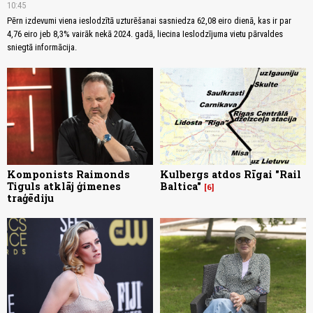
10:45
Pērn izdevumi viena ieslodzītā uzturēšanai sasniedza 62,08 eiro dienā, kas ir par
4,76 eiro jeb 8,3% vairāk nekā 2024. gadā, liecina Ieslodzījuma vietu pārvaldes
sniegtā informācija.
Komponists Raimonds
Kulbergs atdos Rīgai "Rail
Tiguls atklāj ģimenes
Baltica"
6
traģēdiju