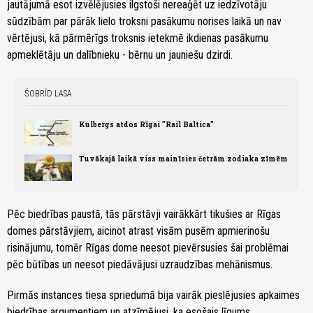
jautājumā esot izvēlējusies ilgstoši nereaģēt uz iedzīvotāju
sūdzībām par pārāk lielo troksni pasākumu norises laikā un nav
vērtējusi, kā pārmērīgs troksnis ietekmē ikdienas pasākumu
apmeklētāju un dalībnieku - bērnu un jauniešu dzirdi.
ŠOBRĪD LASA
Kulbergs atdos Rīgai "Rail Baltica"
Tuvākajā laikā viss mainīsies četrām zodiaka zīmēm
Pēc biedrības paustā, tās pārstāvji vairākkārt tikušies ar Rīgas
domes pārstāvjiem, aicinot atrast visām pusēm apmierinošu
risinājumu, tomēr Rīgas dome neesot pievērsusies šai problēmai
pēc būtības un neesot piedāvājusi uzraudzības mehānismus.
Pirmās instances tiesa spriedumā bija vairāk pieslējusies apkaimes
biedrības argumentiem un atzīmējusi, ka esošais līgums