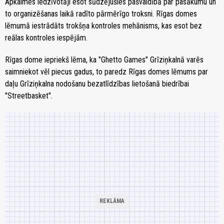
Apkaimes iedzīvotāji esot sūdzējušies pašvaldībā par pasākumu un
to organizēšanas laikā radīto pārmērīgo troksni. Rīgas domes
lēmumā iestrādāts trokšņa kontroles mehānisms, kas esot bez
reālas kontroles iespējām.
Rīgas dome iepriekš lēma, ka "Ghetto Games" Grīziņkalnā varēs
saimniekot vēl piecus gadus, to paredz Rīgas domes lēmums par
daļu Grīziņkalna nodošanu bezatlīdzības lietošanā biedrībai
"Streetbasket".