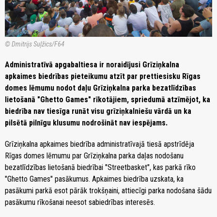
© Dmitrijs Suļžics/F64
Administratīvā apgabaltiesa ir noraidījusi Grīziņkalna
apkaimes biedrības pieteikumu atzīt par prettiesisku Rīgas
domes lēmumu nodot daļu Grīziņkalna parka bezatlīdzības
lietošanā "Ghetto Games" rīkotājiem, spriedumā atzīmējot, ka
biedrība nav tiesīga runāt visu grīziņkalniešu vārdā un ka
pilsētā pilnīgu klusumu nodrošināt nav iespējams.
Grīziņkalna apkaimes biedrība administratīvajā tiesā apstrīdēja
Rīgas domes lēmumu par Grīziņkalna parka daļas nodošanu
bezatlīdzības lietošanā biedrībai "Streetbasket", kas parkā rīko
"Ghetto Games" pasākumus. Apkaimes biedrība uzskata, ka
pasākumi parkā esot pārāk trokšņaini, attiecīgi parka nodošana šādu
pasākumu rīkošanai neesot sabiedrības interesēs.