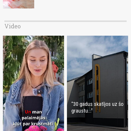
Video
"30 gadus skatījos uz šo
graustu..."