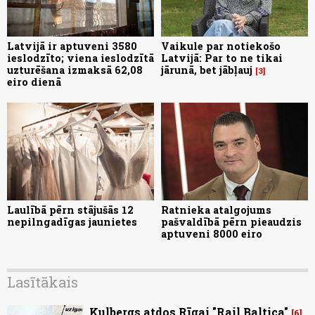
Latvijā ir aptuveni 3580
Vaikule par notiekošo
ieslodzīto; viena ieslodzītā
Latvijā: Par to ne tikai
uzturēšana izmaksā 62,08
jārunā, bet jābļauj
3
eiro dienā
Laulībā pērn stājušās 12
Ratnieka atalgojums
nepilngadīgas jaunietes
pašvaldībā pērn pieaudzis
aptuveni 8000 eiro
Lasītākais
Kulbergs atdos Rīgai "Rail Baltica"
6