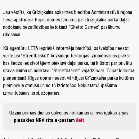
Jau vēstīts, ka Grīziņkalna apkaimes biedrība Administratīvā rajona
tiesā apstrīdēja Rīgas domes lēmumu par Grīziņkalna parka daļas
nodošanu bezatlīdzības lietošanā "Ghetto Games" pasākumu
rīkošanai.
Kā aģentūru LETA iepriekš informēja biedrībā, pašvaldība neesot
vērtējusi "Streetbasket" līdzšinējo teritorijas izmantošanas praksi,
kas liedza iedzīvotājiem piekļuvi daļai parka, tai kļūstot par privātu
stāvlaukumu un noliktavu "Streetbasket" vajadzībām. Tāpat lēmuma
pieņemšanā Rīgas dome neesot vērtējusi Grīziņkalna parka kultūras
pieminekļa statusu un no tā izrietošos Nekustamā īpašuma
izmantošanas ierobežojumus.
Uzzini pirmais dienas galvenos notikumus un svarīgākās ziņas
—
piesakies NRA rīta e-pastam
šeit