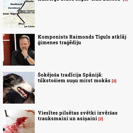
Komponists Raimonds Tiguls atklāj
ģimenes traģēdiju
Šokējoša tradīcija Spānijā:
tūkstošiem suņu mirst mokās
2
Viesītes pilsētas svētki izvēršas
trauksmaini un asiņaini
2