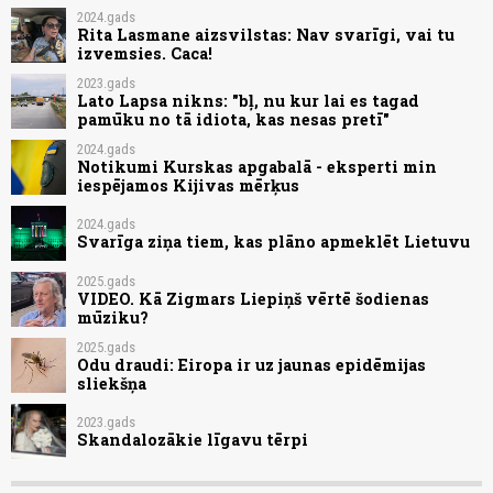
2024.gads
Rita Lasmane aizsvilstas: Nav svarīgi, vai tu
izvemsies. Caca!
2023.gads
Lato Lapsa nikns: "bļ, nu kur lai es tagad
pamūku no tā idiota, kas nesas pretī"
2024.gads
Notikumi Kurskas apgabalā - eksperti min
iespējamos Kijivas mērķus
2024.gads
Svarīga ziņa tiem, kas plāno apmeklēt Lietuvu
2025.gads
VIDEO. Kā Zigmars Liepiņš vērtē šodienas
mūziku?
2025.gads
Odu draudi: Eiropa ir uz jaunas epidēmijas
sliekšņa
2023.gads
Skandalozākie līgavu tērpi