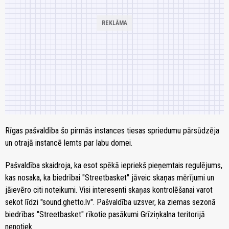
Rīgas pašvaldība šo pirmās instances tiesas spriedumu pārsūdzēja
un otrajā instancē lemts par labu domei.
Pašvaldība skaidroja, ka esot spēkā iepriekš pieņemtais regulējums,
kas nosaka, ka biedrībai "Streetbasket" jāveic skaņas mērījumi un
jāievēro citi noteikumi. Visi interesenti skaņas kontrolēšanai varot
sekot līdzi "sound.ghetto.lv". Pašvaldība uzsver, ka ziemas sezonā
biedrības "Streetbasket" rīkotie pasākumi Grīziņkalna teritorijā
nenotiek.