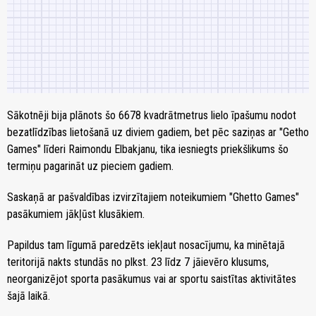
Sākotnēji bija plānots šo 6678 kvadrātmetrus lielo īpašumu nodot
bezatlīdzības lietošanā uz diviem gadiem, bet pēc saziņas ar "Getho
Games" līderi Raimondu Elbakjanu, tika iesniegts priekšlikums šo
termiņu pagarināt uz pieciem gadiem.
Saskaņā ar pašvaldības izvirzītajiem noteikumiem "Ghetto Games"
pasākumiem jākļūst klusākiem.
Papildus tam līgumā paredzēts iekļaut nosacījumu, ka minētajā
teritorijā nakts stundās no plkst. 23 līdz 7 jāievēro klusums,
neorganizējot sporta pasākumus vai ar sportu saistītas aktivitātes
šajā laikā.