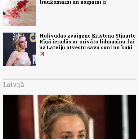
trauksmaini un asiņaini
2
Holivudas zvaigzne Kristena Stjuarte
Rīgā ieradās ar privāto lidmašīnu, lai
uz Latviju atvestu savu suni un kaķi
2
Latvijā