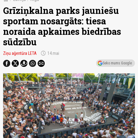
Grīziņkalna parks jauniešu
sportam nosargāts: tiesa
noraida apkaimes biedrības
sūdzību
schedule
Ziņu aģentūra LETA
14.mai
Seko mums Google