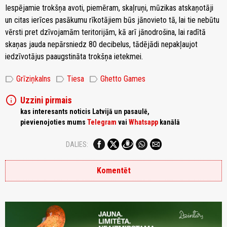
Iespējamie trokšņa avoti, piemēram, skaļruņi, mūzikas atskaņotāji
un citas ierīces pasākumu rīkotājiem būs jānovieto tā, lai tie nebūtu
vērsti pret dzīvojamām teritorijām, kā arī jānodrošina, lai radītā
skaņas jauda nepārsniedz 80 decibelus, tādējādi nepakļaujot
iedzīvotājus paaugstināta trokšņa ietekmei.
label
label
label
Grīziņkalns
Tiesa
Ghetto Games
info
Uzzini pirmais
kas interesants noticis Latvijā un pasaulē,
pievienojoties mums
Telegram
vai
Whatsapp
kanālā
DALIES:
Komentēt