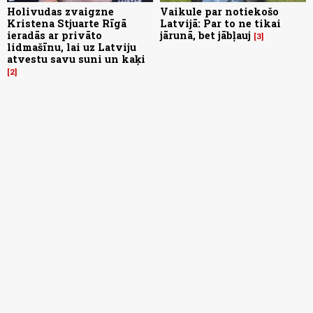
Holivudas zvaigzne
Vaikule par notiekošo
Kristena Stjuarte Rīgā
Latvijā: Par to ne tikai
ieradās ar privāto
jārunā, bet jābļauj
3
lidmašīnu, lai uz Latviju
atvestu savu suni un kaķi
2