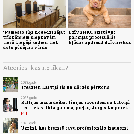
"Pamesto līķi nodedzināja";
Dzīvnieku aizstāvji:
trīskāršiem slepkavām
policijas procesuālās
tiesā Liepājā šodien tiek
kļūdas apdraud dzīvniekus
dots pēdējais vārds
Atceries, kas notika...?
2023.gads
Trešdien Latvijā līs un dārdēs pērkons
2025.gads
Baltijas aizsardzības līnijas izveidošana Latvijā
tīši tiek vilkta garumā, pieļauj Jurģis Liepnieks
31
2025.gads
Uzzini, kas bremzē tavu profesionālo izaugsmi