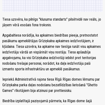
Tiesa uzsvēra, ka pilnīgs "klusuma standarts" pilsētvidē nav reāls, jo
jāņem vērā esošais fona troksnis.
Apgabaltiesa norādīja, ka apkaimes biedrības pieeja, pretnostatot
pasākumu apmeklētājus Grīziņkalna apkaimes iedzīvotājiem, ir
kļūdaina. Tiesa uzsvēra, ka apkaime nav tiesīga runāt visu apkaimes
iedzīvotāju vārdā un vispārināt viņu nostāju. Tiesa apšaubīja
apgalvojumu, ka visi Grīziņkalna iedzīvotāji iebilst pret teritorijas
nodošanu trešajai personai, norādot, ka daļa iedzīvotāju paši
izmanto sporta infrastruktūru un apmeklē pasākumus.
Iepriekš Administratīvā rajona tiesa Rīgā Rīgas domes lēmumu par
Grīziņkalna parka daļas nodošanu bezatlīdzības lietošanā "Ghetto
Games" rīkotājiem bija atzinusi par prettiesisku.
Biedrība izplatītajā paziņojumā pārmeta, ka Rīgas dome šajā