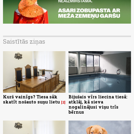
Saistītās ziņas
Kurš vainīgs? Tiesa sāk
Bijušais vīrs liecina tiesā:
skatīt nošauto suņu lietu
atklāj, kā sieva
2
nogalinājusi viņu trīs
bērnus