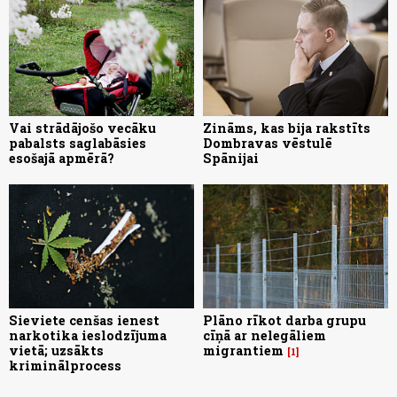
Vai strādājošo vecāku
Zināms, kas bija rakstīts
pabalsts saglabāsies
Dombravas vēstulē
esošajā apmērā?
Spānijai
Sieviete cenšas ienest
Plāno rīkot darba grupu
narkotika ieslodzījuma
cīņā ar nelegāliem
vietā; uzsākts
migrantiem
1
kriminālprocess