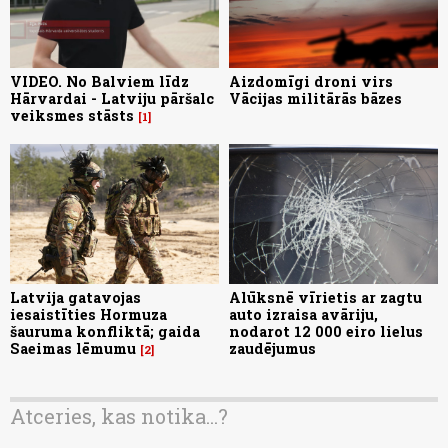
VIDEO. No Balviem līdz
Aizdomīgi droni virs
Hārvardai - Latviju pāršalc
Vācijas militārās bāzes
veiksmes stāsts
1
Latvija gatavojas
Alūksnē vīrietis ar zagtu
iesaistīties Hormuza
auto izraisa avāriju,
šauruma konfliktā; gaida
nodarot 12 000 eiro lielus
Saeimas lēmumu
zaudējumus
2
Atceries, kas notika...?