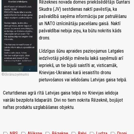
Rēzeknes novada domes priekšsēdētājs Guntars
Skudra (JV) sestdienas naktī pavēstīja, ka
pašvaldībā saņēma informāciju par patrulēšanu
un NATO iznīcinātāju pacelšanu gaisā. Naktī
pašvaldībai nebija ziņu, ka būtu nokritis kāds
drons.
Līdzīgus šūnu apraides paziņojumus Latgales
iedzīvotāji pēdējo mēnešu laikā saņēmuši arī
iepriekš, un tie bijuši saistīti ar, visticamāk,
Krievijas-Ukrainas karā iesaistīto dronu
Ekrānuzņēmums
pietuvošanos vai ielidošanu Latvijas gaisa telpā.
Ceturtdienas agrā rītā Latvijas gaisa telpā no Krievijas ielidoja
vairāki bezpilota lidaparāti. Divi no tiem nokrita Rēzeknē, bojājot
naftas produktu uzglabāšanas objektu.
label
label
label
label
label
label
NBS
Alūksne
Rēzekne
Balvi
Ludza
Droni