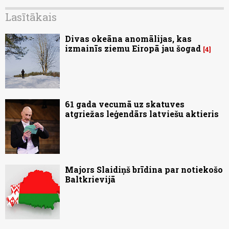
Lasītākais
Divas okeāna anomālijas, kas
izmainīs ziemu Eiropā jau šogad
4
61 gada vecumā uz skatuves
atgriežas leģendārs latviešu aktieris
Majors Slaidiņš brīdina par notiekošo
Baltkrievijā