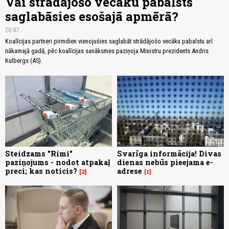
Vai strādājošo vecāku pabalsts
saglabāsies esošajā apmērā?
20:47
Koalīcijas partneri pirmdien vienojušies saglabāt strādājošo vecāku pabalstu arī
nākamajā gadā, pēc koalīcijas sanāksmes paziņoja Ministru prezidents Andris
Kulbergs (AS).
Steidzams "Rimi"
Svarīga informācija! Divas
paziņojums - nodot atpakaļ
dienas nebūs pieejama e-
preci; kas noticis?
adrese
2
1