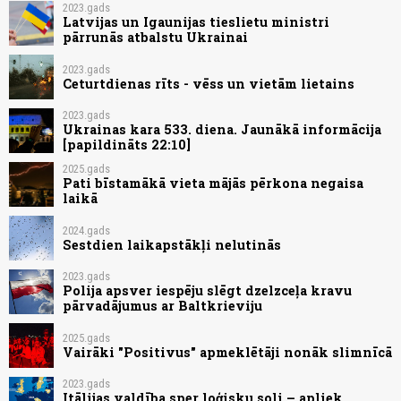
2023.gads
Latvijas un Igaunijas tieslietu ministri
pārrunās atbalstu Ukrainai
2023.gads
Ceturtdienas rīts - vēss un vietām lietains
2023.gads
Ukrainas kara 533. diena. Jaunākā informācija
[papildināts 22:10]
2025.gads
Pati bīstamākā vieta mājās pērkona negaisa
laikā
2024.gads
Sestdien laikapstākļi nelutinās
2023.gads
Polija apsver iespēju slēgt dzelzceļa kravu
pārvadājumus ar Baltkrieviju
2025.gads
Vairāki "Positivus" apmeklētāji nonāk slimnīcā
2023.gads
Itālijas valdība sper loģisku soli – apliek