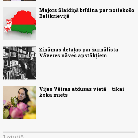
Majors Slaidiņš brīdina par notiekošo
Baltkrievijā
Zināmas detaļas par žurnālista
Vāveres nāves apstākļiem
Vijas Vētras atdusas vietā – tikai
koka miets
Latvijā