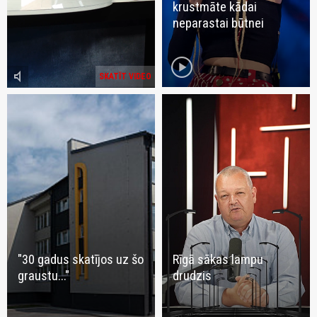
krustmāte kādai
neparastai būtnei
play_circle
volume_mute
SKATĪT VIDEO
"30 gadus skatījos uz šo
Rīgā sākas lampu
graustu..."
drudzis