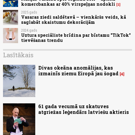
komercbankas ar 40% virspeļņas nodokli
1
2025.gads
Vasaras ziedi saldētavā – vienkāršs veids, kā
saglabāt skaistumu dekorācijām
2024.gads
Uztura speciāliste brīdina par bīstamu "TikTok"
tievēšanas trendu
Lasītākais
Divas okeāna anomālijas, kas
izmainīs ziemu Eiropā jau šogad
4
61 gada vecumā uz skatuves
atgriežas leģendārs latviešu aktieris