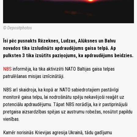
© Depositphotos
Īsi pēc pusnakts Rēzeknes, Ludzas, Alūksnes un Balvu
novados tika izsludināts apdraudējums gaisa telpā. Ap
pulksten 3 tika īzsūtīts paziņojums, ka apdraudējums beidzies.
NBS
informēja, ka tika aktivizēti NATO Baltijas gaisa telpas
patrulēšanas misijas iznīcinātāji.
NBS arī skaidroja, ka kopā ar NATO sabiedrotajiem pastāvīgi
monitorē gaisa telpu, lai nodrošinātu spēju nekavējoši reaģēt uz
potenciālu apdraudējumu. Tāpat NBS norādīja, ka ir pastiprinājuši
pretgaisa aizsardzības spējas uz austrumu robežas, nosūtot papildu
vienības.
Kamēr norisinās Krievijas agresija Ukrainā, tādu gadījumu