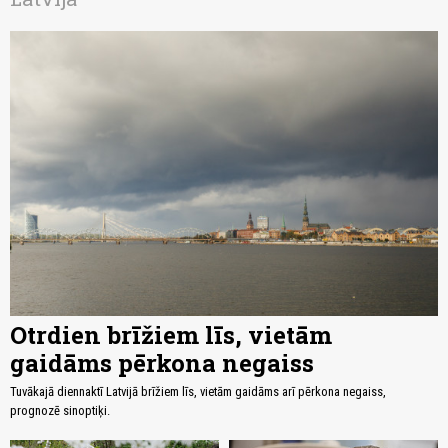
Otrdien brīžiem līs, vietām
gaidāms pērkona negaiss
Tuvākajā diennaktī Latvijā brīžiem līs, vietām gaidāms arī pērkona negaiss,
prognozē sinoptiķi.