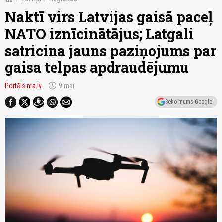
Naktī virs Latvijas gaisā paceļ
NATO iznīcinātājus; Latgali
satricina jauns paziņojums par
gaisa telpas apdraudējumu
schedule
Portāls nra.lv
9.mai
Seko mums Google