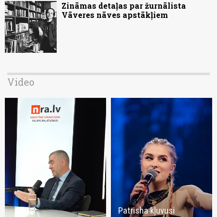
Zināmas detaļas par žurnālista
Vāveres nāves apstākļiem
Video
Patrisha kļuvusi