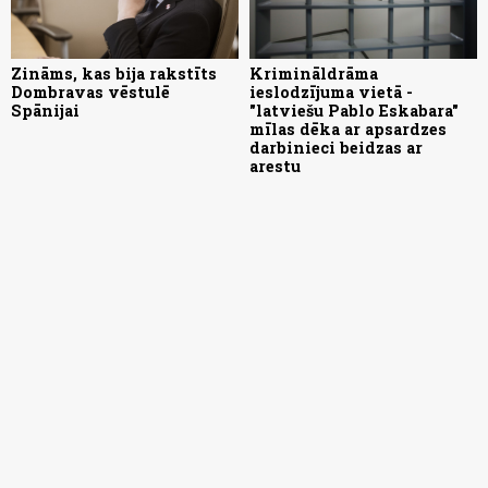
Zināms, kas bija rakstīts
Krimināldrāma
Dombravas vēstulē
ieslodzījuma vietā -
Spānijai
"latviešu Pablo Eskabara"
mīlas dēka ar apsardzes
darbinieci beidzas ar
arestu