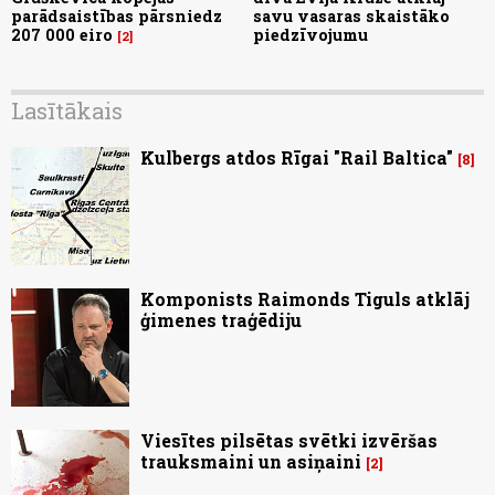
parādsaistības pārsniedz
savu vasaras skaistāko
207 000 eiro
piedzīvojumu
2
Lasītākais
Kulbergs atdos Rīgai "Rail Baltica"
8
Komponists Raimonds Tiguls atklāj
ģimenes traģēdiju
Viesītes pilsētas svētki izvēršas
trauksmaini un asiņaini
2