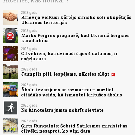
Atceries, kas notika...?
2023.gads
Krievija veikusi kārtējo cinisko soli okupētajās
Ukrainas teritorijās
2023.gads
Marks Feigins prognozē, kad Ukrainā beigsies
karadarbība
2025.gads
Cilvēkiem, kas dzimuši šajos 4 datumos, ir
eņģeļa aura
2023.gads
Jaunpils pili, iespējams, nāksies slēgt
2
2025.gads
Ābolu ievārījums ar rozmarīnu – mazliet
citādāks veids, kā izmantot kritušos ābolus
2025.gads
No kinoteātra jumta nokrīt sieviete
2025.gads
Ģirts Rungainis: Šobrīd Satiksmes ministrijas
cilvēki nesaprot, ko viņi dara