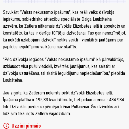
Savukārt "Valsts nekustamo īpašumu", kas reāli veiks dzīvokļa
iepirkumu, sabiedrisko attiecību speciāliste Daiga Laukšteina
uzsvēra, ka Zatlera nākamais dzīvoklis Elizabetes ielā ir apsekots un
konstatēts, ka tas ir derīgs tūlītējai dzīvošanai. Tas gan nenozīmējot,
ka nekādi uzlabojumi dzīvoklī netiks veikti - vienkārši jautājums par
papildus ieguldījumu veikšanu nav skatīts.
"Pēc dzīvokļa iegādes "Valsts nekustamie īpašumi" kā pārvaldītājs,
uzklausot visu pušu viedokli, izvērtēs jautājumus, kas saistīti ar
dzīvokļa uzturēšanu, tai skaitā ieguldījumu nepieciešamību," piebilda
Laukšteina.
Jau ziņots, ka Zatleram nolemts pirkt dzīvokli Elizabetes ielā.
Īpašuma platība ir 195,33 kvadrātmetri, bet pirkuma cena - 484 934
lati. Dzīvoklis pieder uzņēmējai Irēnai Pulkinenai. Šis dzīvoklis arī
līdz šim tika īrēts Zatlera vajadzībām.
info
Uzzini pirmais