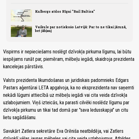
Kulbergs atdos Rīgai "Rail Baltica"
Vaikule par notiekošo Latvijā: Par to ne tikai jārunā,
bet jābļauj
Vispirms ir nepieciešams noslēgt dzīvokļa pirkuma līgumu, lai būtu
iespējams runāt par, piemēram, mēbeļu iegādi, skaidroja prezidenta
kancelejas pārstāvis.
Valsts prezidenta likumdošanas un juridiskais padomnieks Edgars
Pastars aģentūrai LETA apgalvoja, ka no eksprezidenta nav saņemti
nekādi lūgumi attiecībā uz mēbeļu iegādi vai cita veida dzīvokļa
uzlabojumiem. Viņš izteicās, ka parasti cilvēki noslēdz līgumu par
dzīvokļa pirkumu un tikai tad domā par "sava ledusskapja" un citu
lietu sagādāšanu.
Savukārt Zatlera sekretāre Eva Orēniša neatbildēja, vai Zatlers
dzīvoklī vēlas jaunas mēbeles vai cita veida uzlabojumus. Atbildes