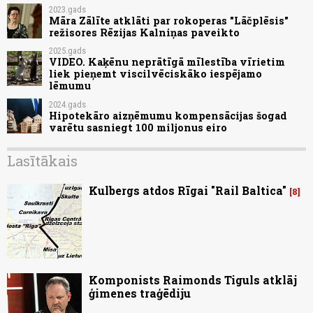
2023.gads
Māra Zālīte atklāti par rokoperas "Lāčplēsis"
režisores Rēzijas Kalniņas paveikto
2025.gads
VIDEO. Kaķēnu neprātīgā mīlestība vīrietim
liek pieņemt viscilvēciskāko iespējamo
lēmumu
2024.gads
Hipotekāro aizņēmumu kompensācijas šogad
varētu sasniegt 100 miljonus eiro
Lasītākais
Kulbergs atdos Rīgai "Rail Baltica"
8
Komponists Raimonds Tiguls atklāj
ģimenes traģēdiju