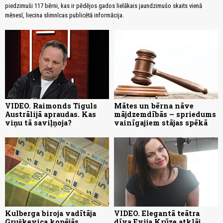
piedzimuši 117 bērni, kas ir pēdējos gados lielākais jaundzimušo skaits vienā
mēnesī, liecina slimnīcas publicētā informācija.
VIDEO. Raimonds Tiguls
Mātes un bērna nāve
Austrālijā apraudas. Kas
mājdzemdībās – spriedums
viņu tā saviļņoja?
vainīgajiem stājas spēkā
Kulberga biroja vadītāja
VIDEO. Elegantā teātra
Gruškevica kopējās
dīva Evija Krūze atklāj