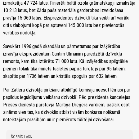
izmaksāja 47 724 latus. Finierēti baltā ozola grāmatskapji izmaksāja
10 213 latus, bet šāda paša materiāla garderobes izveidošana
prasīja 15 060 latus. Eksprezidentes dzīvoklī tika veikti arī vairāki
citi uzlabojumi kopā par aptuveni 145 000 latu bez pievienotās
vērtības nodokļa.
Savukārt 1996.gadā skandālu un pārmetumus par izšķērdību
izraisīja eksprezidentam Guntim Ulmanim paredzētā dzīvokļa
remonts, kam tika iztērēts 71 000 latu. Kā izšķērdības spilgtākie
piemēri tolaik tika minēts tualetes papīra turētājs par 95 latiem,
skapītis par 1706 latiem un kristāla spogulis par 632 latiem.
Par Zatlera dzīvokļa pirkšanu atbildīgā komisija neesot lēmusi par
papildus ieguldījumu veikšanu dzīvoklī. Pēc prezidenta kancelejas
Preses dienesta pārstāvja Mārtiņa Drēģera vārdiem, pašlaik esot
zināms vien tas, ka dzīvoklis atbilst visām konkursa nolikumā
noteiktajām prasībām un ir piemērots tūlītējai dzīvošanai.
ŠOBRĪD LASA