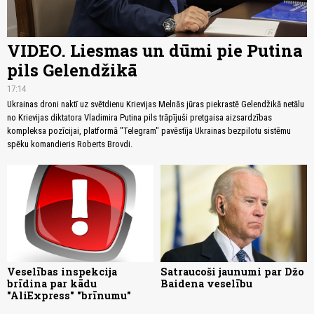
VIDEO. Liesmas un dūmi pie Putina
pils Gelendžikā
17:14
Ukrainas droni naktī uz svētdienu Krievijas Melnās jūras piekrastē Gelendžikā netālu
no Krievijas diktatora Vladimira Putina pils trāpījuši pretgaisa aizsardzības
kompleksa pozīcijai, platformā "Telegram" pavēstīja Ukrainas bezpilotu sistēmu
spēku komandieris Roberts Brovdi.
Veselības inspekcija
Satraucoši jaunumi par Džo
brīdina par kādu
Baidena veselību
"AliExpress" "brīnumu"