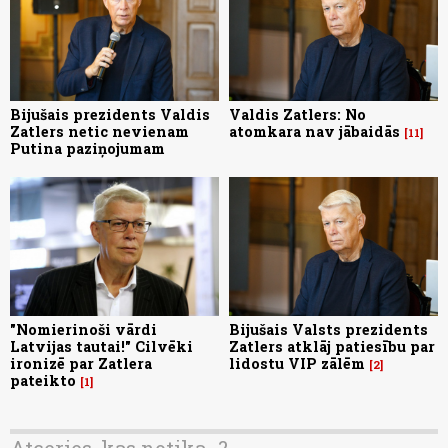
Bijušais prezidents Valdis
Valdis Zatlers: No
Zatlers netic nevienam
atomkara nav jābaidās
11
Putina paziņojumam
"Nomierinoši vārdi
Bijušais Valsts prezidents
Latvijas tautai!" Cilvēki
Zatlers atklāj patiesību par
ironizē par Zatlera
lidostu VIP zālēm
2
pateikto
1