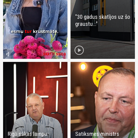
"30 gadus skatījos uz šo
graustu..."
play_circle
volume_mute
SKATĪT VIDEO
Rīgā sākas lampu
Satiksmes ministrs