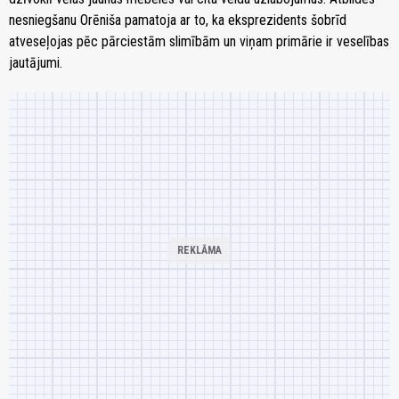
nesniegšanu Orēniša pamatoja ar to, ka eksprezidents šobrīd
atveseļojas pēc pārciestām slimībām un viņam primārie ir veselības
jautājumi.