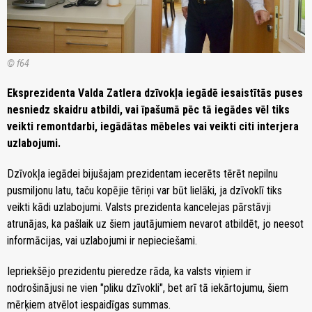
© f64
Eksprezidenta Valda Zatlera dzīvokļa iegādē iesaistītās puses
nesniedz skaidru atbildi, vai īpašumā pēc tā iegādes vēl tiks
veikti remontdarbi, iegādātas mēbeles vai veikti citi interjera
uzlabojumi.
Dzīvokļa iegādei bijušajam prezidentam iecerēts tērēt nepilnu
pusmiljonu latu, taču kopējie tēriņi var būt lielāki, ja dzīvoklī tiks
veikti kādi uzlabojumi. Valsts prezidenta kancelejas pārstāvji
atrunājas, ka pašlaik uz šiem jautājumiem nevarot atbildēt, jo neesot
informācijas, vai uzlabojumi ir nepieciešami.
Iepriekšējo prezidentu pieredze rāda, ka valsts viņiem ir
nodrošinājusi ne vien "pliku dzīvokli", bet arī tā iekārtojumu, šiem
mērķiem atvēlot iespaidīgas summas.