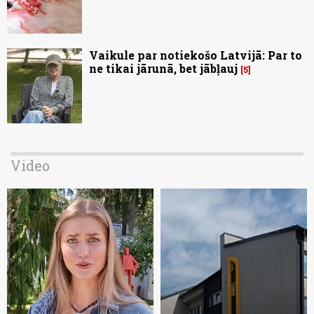
Vaikule par notiekošo Latvijā: Par to
ne tikai jārunā, bet jābļauj
5
Video