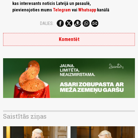
kas interesants noticis Latvijā un pasaulē,
pievienojoties mums
Telegram
vai
Whatsapp
kanālā
DALIES:
Komentēt
Saistītās ziņas