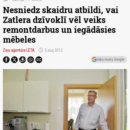
Nesniedz skaidru atbildi, vai
Zatlera dzīvoklī vēl veiks
remontdarbus un iegādāsies
mēbeles
schedule
Ziņu aģentūra LETA
3.aug 2012
Seko mums Google