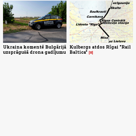
Ukraina komentē Bulgārijā
Kulbergs atdos Rīgai "Rail
uzsprāgušā drona gadījumu
Baltica"
8