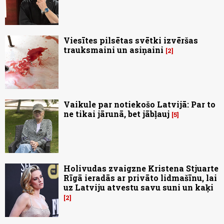
Viesītes pilsētas svētki izvēršas
trauksmaini un asiņaini
2
Vaikule par notiekošo Latvijā: Par to
ne tikai jārunā, bet jābļauj
5
Holivudas zvaigzne Kristena Stjuarte
Rīgā ieradās ar privāto lidmašīnu, lai
uz Latviju atvestu savu suni un kaķi
2