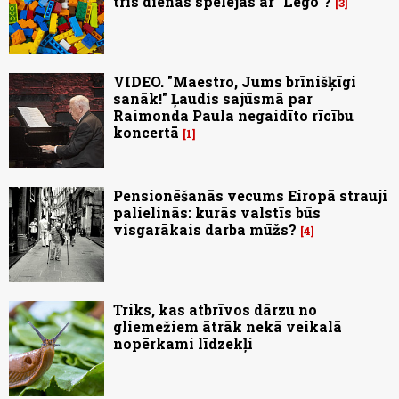
trīs dienas spēlējās ar "Lego"?
3
VIDEO. "Maestro, Jums brīnišķīgi
sanāk!" Ļaudis sajūsmā par
Raimonda Paula negaidīto rīcību
koncertā
1
Pensionēšanās vecums Eiropā strauji
palielinās: kurās valstīs būs
visgarākais darba mūžs?
4
Triks, kas atbrīvos dārzu no
gliemežiem ātrāk nekā veikalā
nopērkami līdzekļi