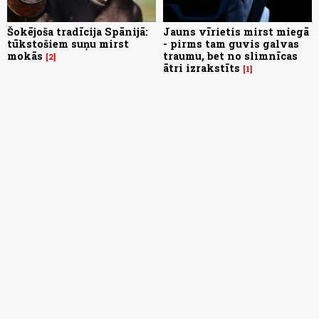
Šokējoša tradīcija Spānijā:
Jauns vīrietis mirst miegā
tūkstošiem suņu mirst
- pirms tam guvis galvas
mokās
traumu, bet no slimnīcas
2
ātri izrakstīts
1