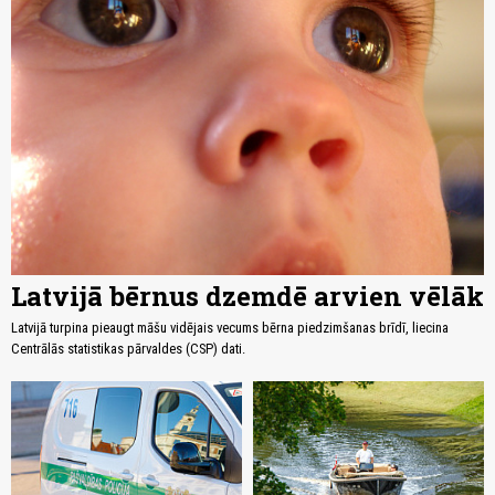
Latvijā bērnus dzemdē arvien vēlāk
Latvijā turpina pieaugt māšu vidējais vecums bērna piedzimšanas brīdī, liecina
Centrālās statistikas pārvaldes (CSP) dati.