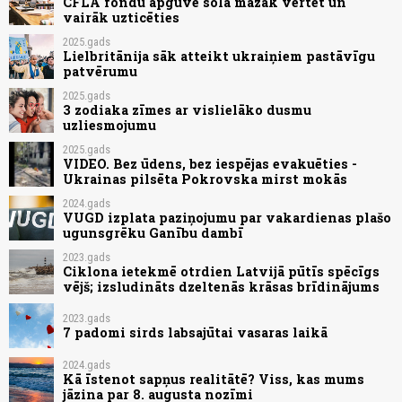
CFLA fondu apguvē sola mazāk vērtēt un
vairāk uzticēties
2025.gads
Lielbritānija sāk atteikt ukraiņiem pastāvīgu
patvērumu
2025.gads
3 zodiaka zīmes ar vislielāko dusmu
uzliesmojumu
2025.gads
VIDEO. Bez ūdens, bez iespējas evakuēties -
Ukrainas pilsēta Pokrovska mirst mokās
2024.gads
VUGD izplata paziņojumu par vakardienas plašo
ugunsgrēku Ganību dambī
2023.gads
Ciklona ietekmē otrdien Latvijā pūtīs spēcīgs
vējš; izsludināts dzeltenās krāsas brīdinājums
2023.gads
7 padomi sirds labsajūtai vasaras laikā
2024.gads
Kā īstenot sapņus realitātē? Viss, kas mums
jāzina par 8. augusta nozīmi