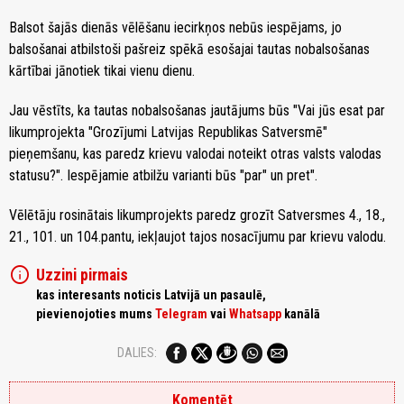
Balsot šajās dienās vēlēšanu iecirkņos nebūs iespējams, jo
balsošanai atbilstoši pašreiz spēkā esošajai tautas nobalsošanas
kārtībai jānotiek tikai vienu dienu.
Jau vēstīts, ka tautas nobalsošanas jautājums būs "Vai jūs esat par
likumprojekta "Grozījumi Latvijas Republikas Satversmē"
pieņemšanu, kas paredz krievu valodai noteikt otras valsts valodas
statusu?". Iespējamie atbilžu varianti būs "par" un pret".
Vēlētāju rosinātais likumprojekts paredz grozīt Satversmes 4., 18.,
21., 101. un 104.pantu, iekļaujot tajos nosacījumu par krievu valodu.
info
Uzzini pirmais
kas interesants noticis Latvijā un pasaulē,
pievienojoties mums
Telegram
vai
Whatsapp
kanālā
DALIES:
Komentēt