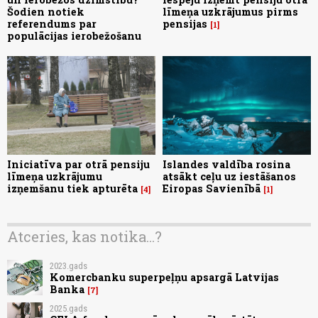
Šodien notiek
līmeņa uzkrājumus pirms
referendums par
pensijas
1
populācijas ierobežošanu
Iniciatīva par otrā pensiju
Islandes valdība rosina
līmeņa uzkrājumu
atsākt ceļu uz iestāšanos
izņemšanu tiek apturēta
Eiropas Savienībā
4
1
Atceries, kas notika...?
2023.gads
Komercbanku superpeļņu apsargā Latvijas
Banka
7
2025.gads