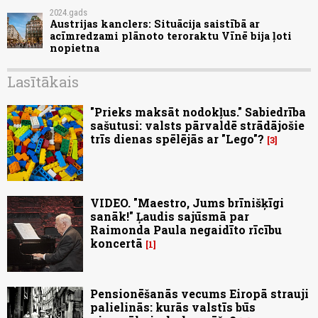
2024.gads
Austrijas kanclers: Situācija saistībā ar
acīmredzami plānoto teroraktu Vīnē bija ļoti
nopietna
Lasītākais
"Prieks maksāt nodokļus." Sabiedrība
sašutusi: valsts pārvaldē strādājošie
trīs dienas spēlējās ar "Lego"?
3
VIDEO. "Maestro, Jums brīnišķīgi
sanāk!" Ļaudis sajūsmā par
Raimonda Paula negaidīto rīcību
koncertā
1
Pensionēšanās vecums Eiropā strauji
palielinās: kurās valstīs būs