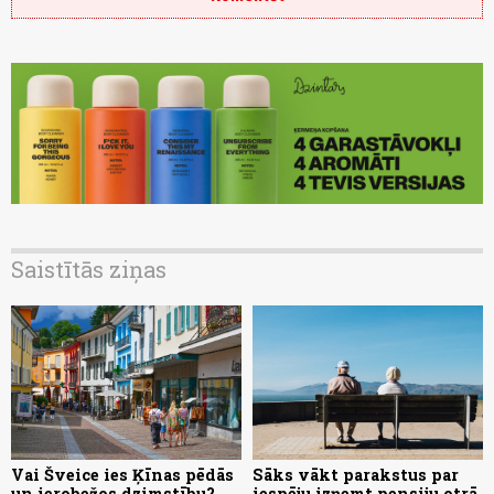
Saistītās ziņas
Vai Šveice ies Ķīnas pēdās
Sāks vākt parakstus par
un ierobežos dzimstību?
iespēju izņemt pensiju otrā