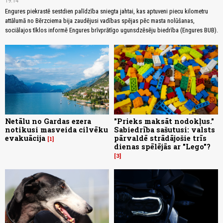
19:14
Engures piekrastē sestdien palīdzība sniegta jahtai, kas aptuveni piecu kilometru
attālumā no Bērzciema bija zaudējusi vadības spējas pēc masta nolūšanas,
sociālajos tīklos informē Engures brīvprātīgo ugunsdzēsēju biedrība (Engures BUB).
Netālu no Gardas ezera
"Prieks maksāt nodokļus."
notikusi masveida cilvēku
Sabiedrība sašutusi: valsts
evakuācija
pārvaldē strādājošie trīs
1
dienas spēlējās ar "Lego"?
3