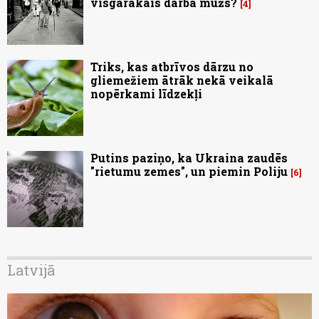
visgarākais darba mūžs?
4
Triks, kas atbrīvos dārzu no
gliemežiem ātrāk nekā veikalā
nopērkami līdzekļi
Putins paziņo, ka Ukraina zaudēs
"rietumu zemes", un piemin Poliju
6
Latvijā