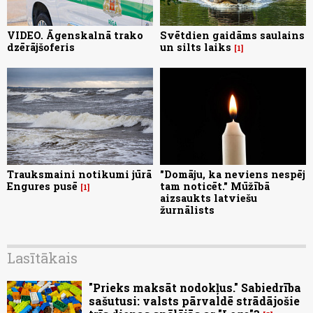
VIDEO. Āgenskalnā trako
Svētdien gaidāms saulains
dzērājšoferis
un silts laiks
1
Trauksmaini notikumi jūrā
"Domāju, ka neviens nespēj
Engures pusē
tam noticēt." Mūžībā
1
aizsaukts latviešu
žurnālists
Lasītākais
"Prieks maksāt nodokļus." Sabiedrība
sašutusi: valsts pārvaldē strādājošie