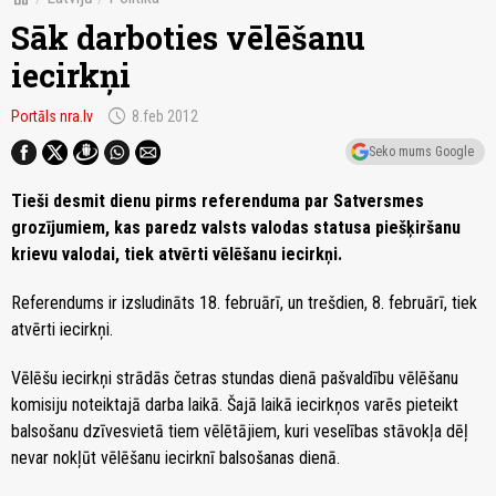
Sāk darboties vēlēšanu
iecirkņi
schedule
Portāls nra.lv
8.feb 2012
Seko mums Google
Tieši desmit dienu pirms referenduma par Satversmes
grozījumiem, kas paredz valsts valodas statusa piešķiršanu
krievu valodai, tiek atvērti vēlēšanu iecirkņi.
Referendums ir izsludināts 18. februārī, un trešdien, 8. februārī, tiek
atvērti iecirkņi.
Vēlēšu iecirkņi strādās četras stundas dienā pašvaldību vēlēšanu
komisiju noteiktajā darba laikā. Šajā laikā iecirkņos varēs pieteikt
balsošanu dzīvesvietā tiem vēlētājiem, kuri veselības stāvokļa dēļ
nevar nokļūt vēlēšanu iecirknī balsošanas dienā.