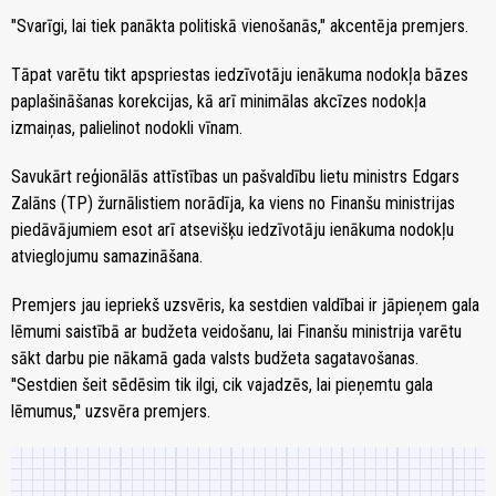
"Svarīgi, lai tiek panākta politiskā vienošanās," akcentēja premjers.
Tāpat varētu tikt apspriestas iedzīvotāju ienākuma nodokļa bāzes
paplašināšanas korekcijas, kā arī minimālas akcīzes nodokļa
izmaiņas, palielinot nodokli vīnam.
Savukārt reģionālās attīstības un pašvaldību lietu ministrs Edgars
Zalāns (TP) žurnālistiem norādīja, ka viens no Finanšu ministrijas
piedāvājumiem esot arī atsevišķu iedzīvotāju ienākuma nodokļu
atvieglojumu samazināšana.
Premjers jau iepriekš uzsvēris, ka sestdien valdībai ir jāpieņem gala
lēmumi saistībā ar budžeta veidošanu, lai Finanšu ministrija varētu
sākt darbu pie nākamā gada valsts budžeta sagatavošanas.
''Sestdien šeit sēdēsim tik ilgi, cik vajadzēs, lai pieņemtu gala
lēmumus,'' uzsvēra premjers.