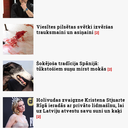
Viesītes pilsētas svētki izvēršas
trauksmaini un asiņaini
2
Šokējoša tradīcija Spānijā:
tūkstošiem suņu mirst mokās
2
Holivudas zvaigzne Kristena Stjuarte
Rīgā ieradās ar privāto lidmašīnu, lai
uz Latviju atvestu savu suni un kaķi
2