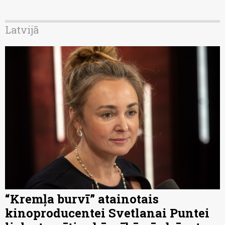
Latvijā
“Kremļa burvī” atainotais
kinoproducentei Svetlanai Puntei