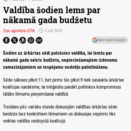
Valdība šodien lems par
nākamā gada budžetu
schedule
Ziņu aģentūra LETA
3.okt 2009
Seko mums Google
Šodien uz ārkārtas sēdi pulcēsies valdība, lai lemtu par
nākamā gada valsts budžetu, nepieciešamajiem izdevumu
samazinājumiem un iespējamo nodokļu palielināšanu.
Sēde sāksies plkst.11, bet pirms tās plkst.9 tiek sasaukta ārkārtas
koalīcijas sanāksme, lai mēģinātu panākt politiskos kompromisus
tālāko lēmumu pieņemšanai valdībā.
Trešdien pēc vairāku stundu diskusijām valdības ārkārtas sēde
beidzās bez konkrētiem lēmumiem un diskusijas vispirms tiks
veiktas valdību veidojošā koalīcijā.