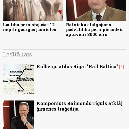
Laulībā pērn stājušās 12
Ratnieka atalgojums
nepilngadīgas jaunietes
pašvaldībā pērn pieaudzis
aptuveni 8000 eiro
Lasītākais
Kulbergs atdos Rīgai "Rail Baltica"
6
Komponists Raimonds Tiguls atklāj
ģimenes traģēdiju