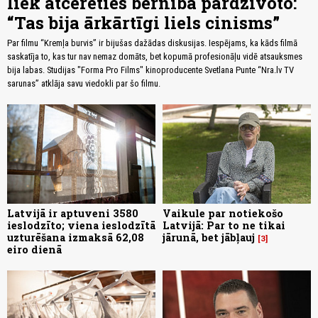
liek atcerēties bērnībā pārdzīvoto:
“Tas bija ārkārtīgi liels cinisms”
Par filmu “Kremļa burvis” ir bijušas dažādas diskusijas. Iespējams, ka kāds filmā
saskatīja to, kas tur nav nemaz domāts, bet kopumā profesionāļu vidē atsauksmes
bija labas. Studijas "Forma Pro Films" kinoproducente Svetlana Punte “Nra.lv TV
sarunas” atklāja savu viedokli par šo filmu.
Latvijā ir aptuveni 3580
Vaikule par notiekošo
ieslodzīto; viena ieslodzītā
Latvijā: Par to ne tikai
uzturēšana izmaksā 62,08
jārunā, bet jābļauj
3
eiro dienā