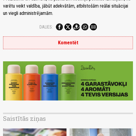
varētu veikt valdība, jābūt adekvātām, atbilstošām reālai situācijai
un viegli administrējamām.
DALIES:
Komentēt
Saistītās ziņas