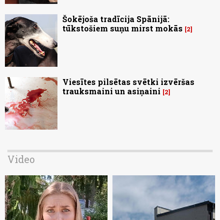
Šokējoša tradīcija Spānijā:
tūkstošiem suņu mirst mokās
2
Viesītes pilsētas svētki izvēršas
trauksmaini un asiņaini
2
Video