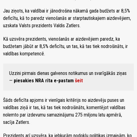
Jau ziņots, ka valdībai ir jānodrošina nākamā gada budžets ar 8,5%
deficītu, kā to paredz vienošanās ar starptautiskajiem aizdevējiem,
uzskata Valsts prezidents Valdis Zatlers.
Kā uzsvēra prezidents, vienošanās ar aizdevējiem paredz, ka
budžetam jābūt ar 8,5% deficītu, un tas, kā tas tiek nodrošināts, ir
valdības kompetencē.
Uzzini pirmais dienas galvenos notikumus un svarīgākās ziņas
—
piesakies NRA rīta e-pastam
šeit
Šāds deficīta apjoms ir vienīgais kritērijs no aizdevēju puses un
valdības ziņā ir tas, kā tas tiek nodrošināts, komentējot valdības
nolemto par izdevumu samazinājumu 275 miljonu latu apmērā,
sacīja Zatlers.
Prezidents arī uzsvēra, ka jebkurām nodokļu politikas izmaiņām, ko