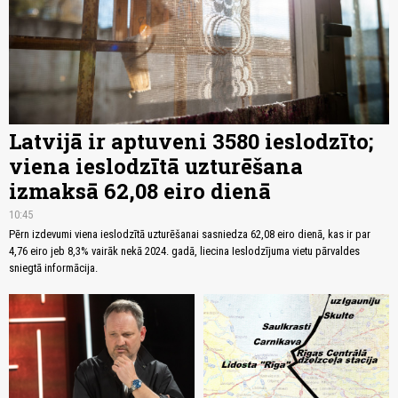
Latvijā ir aptuveni 3580 ieslodzīto;
viena ieslodzītā uzturēšana
izmaksā 62,08 eiro dienā
10:45
Pērn izdevumi viena ieslodzītā uzturēšanai sasniedza 62,08 eiro dienā, kas ir par
4,76 eiro jeb 8,3% vairāk nekā 2024. gadā, liecina Ieslodzījuma vietu pārvaldes
sniegtā informācija.