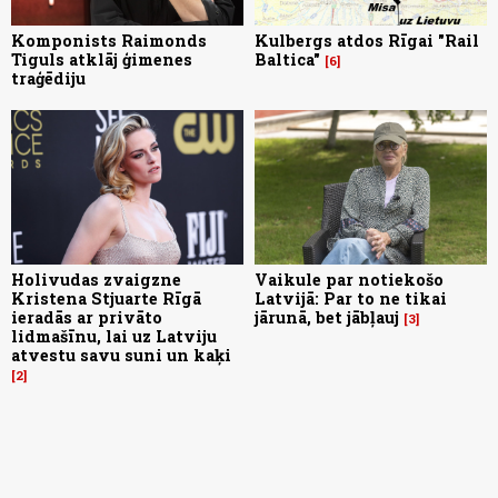
Komponists Raimonds
Kulbergs atdos Rīgai "Rail
Tiguls atklāj ģimenes
Baltica"
6
traģēdiju
Holivudas zvaigzne
Vaikule par notiekošo
Kristena Stjuarte Rīgā
Latvijā: Par to ne tikai
ieradās ar privāto
jārunā, bet jābļauj
3
lidmašīnu, lai uz Latviju
atvestu savu suni un kaķi
2