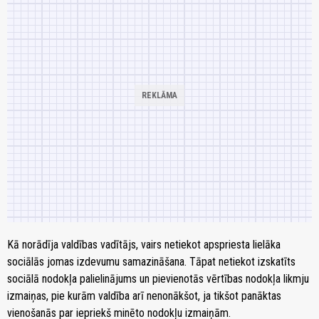
Kā norādīja valdības vadītājs, vairs netiekot apspriesta lielāka
sociālās jomas izdevumu samazināšana. Tāpat netiekot izskatīts
sociālā nodokļa palielinājums un pievienotās vērtības nodokļa likmju
izmaiņas, pie kurām valdība arī nenonākšot, ja tikšot panāktas
vienošanās par iepriekš minēto nodokļu izmaiņām.