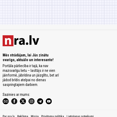
Mēs strādājam, lai Jūs zinātu
svarīgo, aktuālo un interesanto!
Portāla pārliecība ir tajā, ka nav
mazsvarīgu lietu – lasītājs ir ne vien
jāinformē, jābrīdina un jāizglīto, bet arī
jādod brīdis atelpai no dienas
saspringtajiem darbiem.
Sazinies ar mums:
Par nra.lv
Reklāma
Misija
Privātuma politika
Lietošanas noteikumi