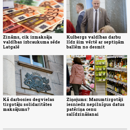
Zināms, cik izmaksāja
Kulbergs valdības darbu
valdības izbraukuma sēde
līdz šim vērtē ar septiņām
Latgalē
ballēm no desmit
Kā darbosies degvielas
Ziņojums: Mazumtirgotāji
tirgotāju solidaritātes
iesniedz nepilnīgus datus
maksājums?
patēriņa cenu
salīdzināšanai