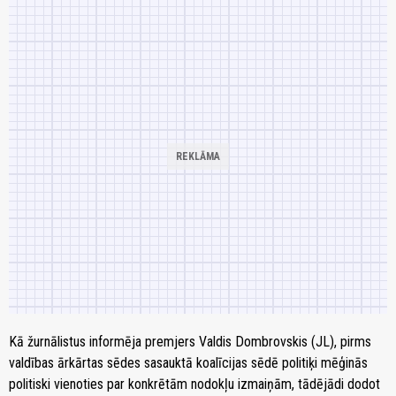
Kā žurnālistus informēja premjers Valdis Dombrovskis (JL), pirms
valdības ārkārtas sēdes sasauktā koalīcijas sēdē politiķi mēģinās
politiski vienoties par konkrētām nodokļu izmaiņām, tādējādi dodot