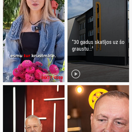
"30 gadus skatījos uz šo
graustu..."
play_circle
volume_mute
SKATĪT VIDEO