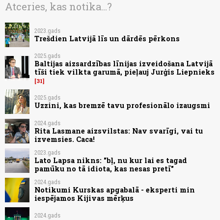
Atceries, kas notika...?
2023.gads
Trešdien Latvijā līs un dārdēs pērkons
2025.gads
Baltijas aizsardzības līnijas izveidošana Latvijā
tīši tiek vilkta garumā, pieļauj Jurģis Liepnieks
31
2025.gads
Uzzini, kas bremzē tavu profesionālo izaugsmi
2024.gads
Rita Lasmane aizsvilstas: Nav svarīgi, vai tu
izvemsies. Caca!
2023.gads
Lato Lapsa nikns: "bļ, nu kur lai es tagad
pamūku no tā idiota, kas nesas pretī"
2024.gads
Notikumi Kurskas apgabalā - eksperti min
iespējamos Kijivas mērķus
2024.gads