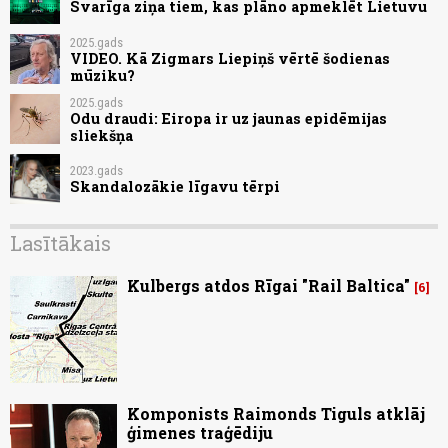
Svarīga ziņa tiem, kas plāno apmeklēt Lietuvu
2025.gads
VIDEO. Kā Zigmars Liepiņš vērtē šodienas
mūziku?
2025.gads
Odu draudi: Eiropa ir uz jaunas epidēmijas
sliekšņa
2023.gads
Skandalozākie līgavu tērpi
Lasītākais
Kulbergs atdos Rīgai "Rail Baltica"
6
Komponists Raimonds Tiguls atklāj
ģimenes traģēdiju