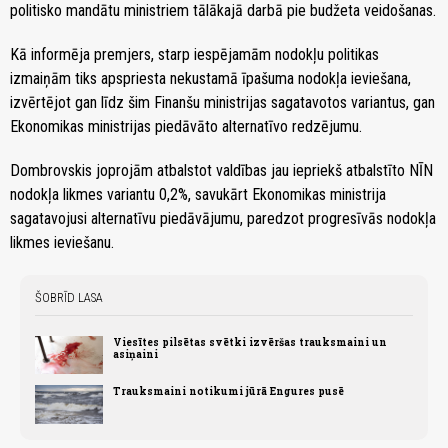
politisko mandātu ministriem tālākajā darbā pie budžeta veidošanas.
Kā informēja premjers, starp iespējamām nodokļu politikas
izmaiņām tiks apspriesta nekustamā īpašuma nodokļa ieviešana,
izvērtējot gan līdz šim Finanšu ministrijas sagatavotos variantus, gan
Ekonomikas ministrijas piedāvāto alternatīvo redzējumu.
Dombrovskis joprojām atbalstot valdības jau iepriekš atbalstīto NĪN
nodokļa likmes variantu 0,2%, savukārt Ekonomikas ministrija
sagatavojusi alternatīvu piedāvājumu, paredzot progresīvās nodokļa
likmes ieviešanu.
ŠOBRĪD LASA
Viesītes pilsētas svētki izvēršas trauksmaini un
asiņaini
Trauksmaini notikumi jūrā Engures pusē