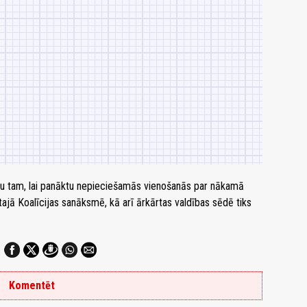
vu tam, lai panāktu nepieciešamās vienošanās par nākamā
tajā Koalīcijas sanāksmē, kā arī ārkārtas valdības sēdē tiks
Komentēt