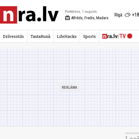
Piektdiena, 7.augusts
+18
Rīgā
redeem
Alfrēds, Fredis, Madars
Dzīvesstils
TautaRunā
LifeHacks
Sports