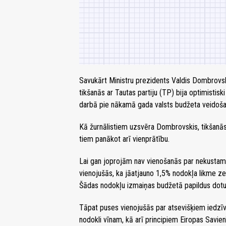
Savukārt Ministru prezidents Valdis Dombrovski
tikšanās ar Tautas partiju (TP) bija optimistis
darbā pie nākamā gada valsts budžeta veidoša
Kā žurnālistiem uzsvēra Dombrovskis, tikšanās
tiem panākot arī vienprātību.
Lai gan joprojām nav vienošanās par nekustam
vienojušās, ka jāatjauno 1,5% nodokļa likme z
Šādas nodokļu izmaiņas budžetā papildus dotu 
Tāpat puses vienojušās par atsevišķiem iedzī
nodokli vīnam, kā arī principiem Eiropas Savie