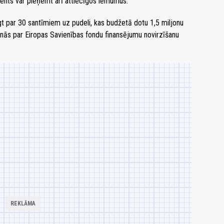
ents var pieņemt arī attiecīgos lēmumus.
gt par 30 santīmiem uz pudeli, kas budžetā dotu 1,5 miljonu
nās par Eiropas Savienības fondu finansējumu novirzīšanu