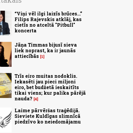
ītākais
“Viņi vēl ilgi laizīs brūces...”
Filips Rajevskis atklāj, kas
cietīs no atceltā "Pitbull"
koncerta
Jāņa Timmas bijusī sieva
liek noprast, ka ir jaunās
attiecībās
1
Trīs eiro muitas nodoklis.
Iekasēti jau pieci miljoni
eiro, bet budžetā ieskaitīts
tikai viens; kur palika pārējā
nauda?
4
Laime pārvēršas traģēdijā.
Sieviete Kuldīgas slimnīcā
piedzīvo ko neiedomājamu