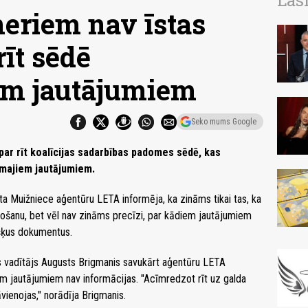
Las
neriem nav īstas
rīt sēdē
em jautājumiem
Seko mums Google
 par rīt koalīcijas sadarbības padomes sēdē, kas
amajiem jautājumiem.
eta Muižniece aģentūru LETA informēja, ka zināms tikai tas, ka
ošanu, bet vēl nav zināms precīzi, par kādiem jautājumiem
išķus dokumentus.
s vadītājs Augusts Brigmanis savukārt aģentūru LETA
em jautājumiem nav informācijas. "Acīmredzot rīt uz galda
vienojas," norādīja Brigmanis.