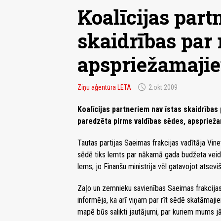
Koalīcijas part
skaidrības par 
apspriežamaji
schedule
Ziņu aģentūra LETA
2.okt 2009
Koalīcijas partneriem nav īstas skaidrības
paredzēta pirms valdības sēdes, apspriež
Tautas partijas Saeimas frakcijas vadītāja Vin
sēdē tiks lemts par nākamā gada budžeta veid
lems, jo Finanšu ministrija vēl gatavojot atsev
Zaļo un zemnieku savienības Saeimas frakcija
informēja, ka arī viņam par rīt sēdē skatāmaji
mapē būs salikti jautājumi, par kuriem mums jā