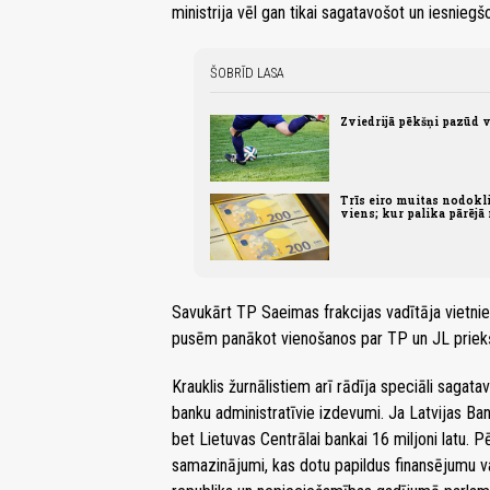
ministrija vēl gan tikai sagatavošot un iesniegš
ŠOBRĪD LASA
Zviedrijā pēkšņi pazūd 
Trīs eiro muitas nodoklis
viens; kur palika pārējā
Savukārt TP Saeimas frakcijas vadītāja vietniek
pusēm panākot vienošanos par TP un JL priek
Krauklis žurnālistiem arī rādīja speciāli sagatav
banku administratīvie izdevumi. Ja Latvijas Bankai
bet Lietuvas Centrālai bankai 16 miljoni latu.
samazinājumi, kas dotu papildus finansējumu va