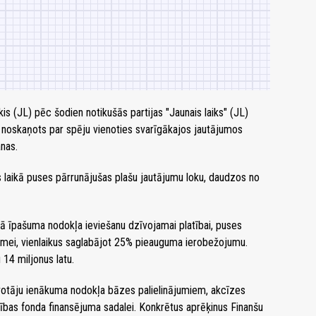
s (JL) pēc šodien notikušās partijas "Jaunais laiks" (JL)
ki noskaņots par spēju vienoties svarīgākajos jautājumos
nas.
 laikā puses pārrunājušas plašu jautājumu loku, daudzos no
ā īpašuma nodokļa ieviešanu dzīvojamai platībai, puses
emei, vienlaikus saglabājot 25% pieauguma ierobežojumu.
14 miljonus latu.
votāju ienākuma nodokļa bāzes palielinājumiem, akcīzes
nības fonda finansējuma sadalei. Konkrētus aprēķinus Finanšu