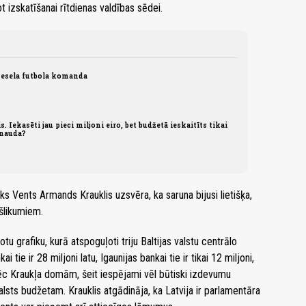
ot izskatīšanai rītdienas valdības sēdei.
vesela futbola komanda
. Iekasēti jau pieci miljoni eiro, bet budžetā ieskaitīts tikai
 nauda?
s Vents Armands Krauklis uzsvēra, ka saruna bijusi lietišķa,
šlikumiem.
otu grafiku, kurā atspoguļoti triju Baltijas valstu centrālo
 tie ir 28 miljoni latu, Igaunijas bankai tie ir tikai 12 miljoni,
 Pēc Kraukļa domām, šeit iespējami vēl būtiski izdevumu
lsts budžetam. Krauklis atgādināja, ka Latvija ir parlamentāra