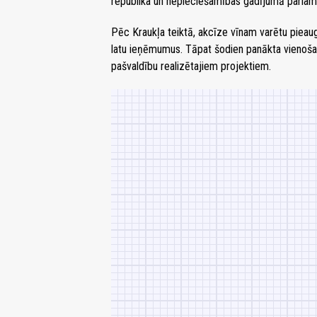
republika un nepieciešamības gadījumā parlam
Pēc Kraukļa teiktā, akcīze vīnam varētu pieau
latu ieņēmumus. Tāpat šodien panākta vienoša
pašvaldību realizētajiem projektiem.