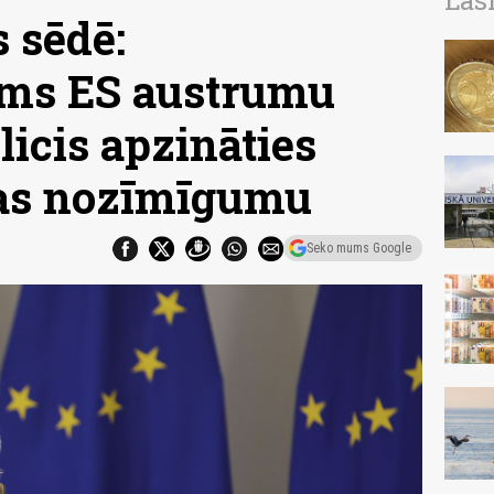
Las
 sēdē:
ms ES austrumu
licis apzināties
bas nozīmīgumu
Seko mums Google