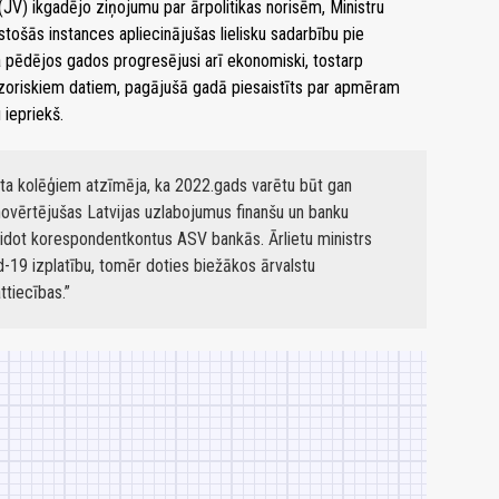
(JV) ikgadējo ziņojumu par ārpolitikas norisēm, Ministru
stošās instances apliecinājušas lielisku sadarbību pie
ija pēdējos gados progresējusi arī ekonomiski, tostarp
vizoriskiem datiem, pagājušā gadā piesaistīts par apmēram
 iepriekš.
eta kolēģiem atzīmēja, ka 2022.gads varētu būt gan
 novērtējušas Latvijas uzlabojumus finanšu un banku
eidot korespondentkontus ASV bankās. Ārlietu ministrs
d-19 izplatību, tomēr doties biežākos ārvalstu
ttiecības.