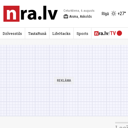
Ceturtdiena, 6.augusts
+27°
Rīgā
redeem
Aisma, Askolds
Dzīvesstils
TautaRunā
LifeHacks
Sports