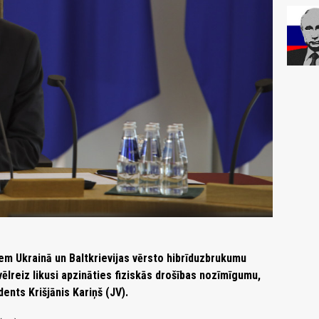
iem Ukrainā un Baltkrievijas vērsto hibrīduzbrukumu
ēlreiz likusi apzināties fiziskās drošības nozīmīgumu,
ents Krišjānis Kariņš (JV).