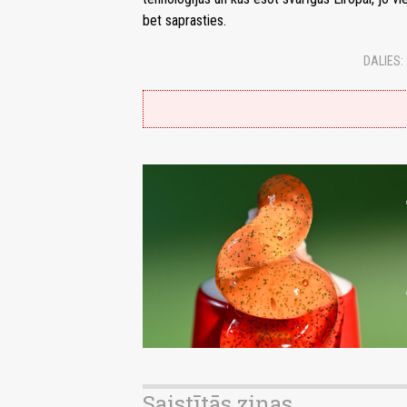
bet saprasties.
DALIES:
Saistītās ziņas