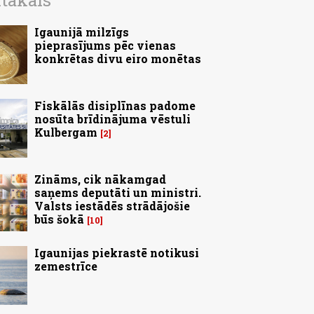
ītākais
Igaunijā milzīgs
pieprasījums pēc vienas
konkrētas divu eiro monētas
Fiskālās disiplīnas padome
nosūta brīdinājuma vēstuli
Kulbergam
2
Zināms, cik nākamgad
saņems deputāti un ministri.
Valsts iestādēs strādājošie
būs šokā
10
Igaunijas piekrastē notikusi
zemestrīce