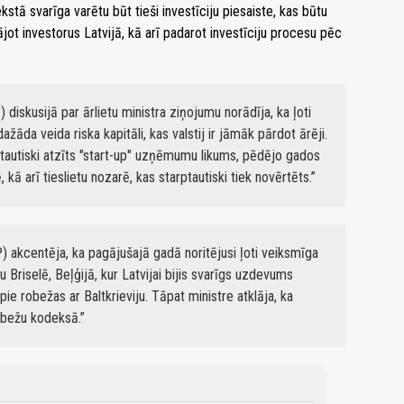
stā svarīga varētu būt tieši investīciju piesaiste, kas būtu
gājot investorus Latvijā, kā arī padarot investīciju procesu pēc
 diskusijā par ārlietu ministra ziņojumu norādīja, ka ļoti
ažāda veida riska kapitāli, kas valstij ir jāmāk pārdot ārēji.
arptautiski atzīts "start-up" uzņēmumu likums, pēdējo gados
kā arī tieslietu nozarē, kas starptautiski tiek novērtēts.
P) akcentēja, ka pagājušajā gadā noritējusi ļoti veiksmīga
 Briselē, Beļģijā, kur Latvijai bijis svarīgs uzdevums
ie robežas ar Baltkrieviju. Tāpat ministre atklāja, ka
robežu kodeksā.