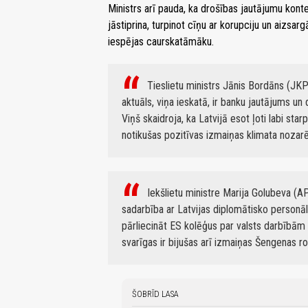
Ministrs arī pauda, ka drošības jautājumu kontek
jāstiprina, turpinot cīņu ar korupciju un aizsar
iespējas caurskatāmāku.
Tieslietu ministrs Jānis Bordāns (JKP)
aktuāls, viņa ieskatā, ir banku jautājums un d
Viņš skaidroja, ka Latvijā esot ļoti labi st
notikušas pozitīvas izmaiņas klimata nozarē, 
Iekšlietu ministre Marija Golubeva (A
sadarbība ar Latvijas diplomātisko personālu
pārliecināt ES kolēģus par valsts darbībām p
svarīgas ir bijušas arī izmaiņas Šengenas 
ŠOBRĪD LASA