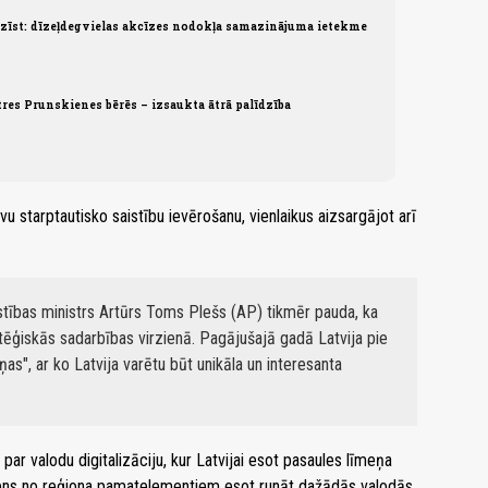
īst: dīzeļdegvielas akcīzes nodokļa samazinājuma ietekme
res Prunskienes bērēs – izsaukta ātrā palīdzība
 starptautisko saistību ievērošanu, vienlaikus aizsargājot arī
stības ministrs Artūrs Toms Plešs (AP) tikmēr pauda, ka
atēģiskās sadarbības virzienā. Pagājušajā gadā Latvija pie
ņas", ar ko Latvija varētu būt unikāla un interesanta
a par valodu digitalizāciju, kur Latvijai esot pasaules līmeņa
 viens no reģiona pamatelementiem esot runāt dažādās valodās,