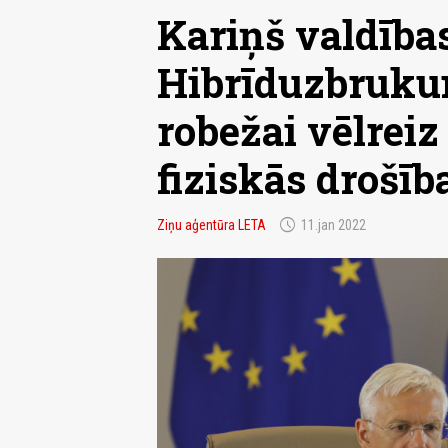
Kariņš valdības
Hibrīduzbruku
robežai vēlreiz 
fiziskās drošī
schedule
Ziņu aģentūra LETA
11.jan 2022