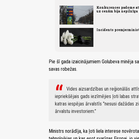
Konkurences padome atz
uz cenām bija nepilnīga
Incidents premjerminist
Pie šī gada izaicinājumiem Golubeva minēja savu
savas robežas.
Vides aizsardzības un reģionālās attī
iepriekšējais gads iezīmējies ļoti labas str
katras iespējas ārvalstīs "nesusi dažādas zi
ārvalstu investoriem.
Ministrs norādīja, ka ļoti liela interese novērot
tehnoloģijas un kas esot svarīgas Eiropai, jo