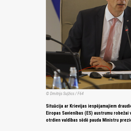
© Dmitrijs Suļžics / F64
Situācija ar Krievijas iespējamajiem draud
Eiropas Savienības (ES) austrumu robežai v
otrdien valdības sēdē pauda Ministru prezid