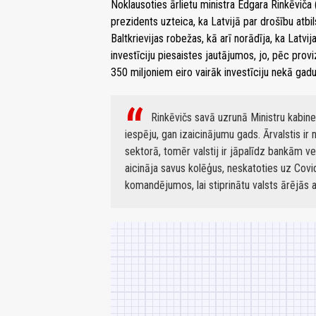
Noklausoties ārlietu ministra Edgara Rinkēviča 
prezidents uzteica, ka Latvijā par drošību atbil
Baltkrievijas robežas, kā arī norādīja, ka Latv
investīciju piesaistes jautājumos, jo, pēc pro
350 miljoniem eiro vairāk investīciju nekā gadu
Rinkēvičs savā uzrunā Ministru kabin
iespēju, gan izaicinājumu gads. Ārvalstis ir
sektorā, tomēr valstij ir jāpalīdz bankām v
aicināja savus kolēģus, neskatoties uz Covi
komandējumos, lai stiprinātu valsts ārējās a