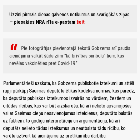
Uzzini pirmais dienas galvenos notikumus un svarīgākās ziņas
—
piesakies NRA rīta e-pastam
šeit
Pie fotogrāfijas pievienotajā tekstā Gobzems arī paudis
aicinājumu valkāt šādu zīmi "kā brīvības simbolu" tiem, kas
nevēlas vakcinēties pret Covid-19.
Parlamentārieši uzskata, ka Gobzema publiskotie izteikumi un attēli
rupji pārkāpj Saeimas deputātu ētikas kodeksa normas, kas paredz,
ka deputāts publiskos izteikumos izvairās no vārdiem, žestiem un
citādas rīcības, kas var būt aizskaroša, kā arī nelieto apvainojošus
vai ar Saeimas cieņu nesavienojamus izteicienus; deputāts balstās
uz faktiem, to godīgu interpretāciju un argumentāciju, kā arī
deputāts nelieto tādus izteikumus un neatbalsta tādu rīcību, ko
varētu uztvert kā aicinājumu uz pretlikumību darbību.