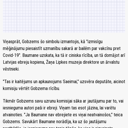
Viņasprāt, Gobzems šo simbolu izmantojis, kā "izmisīgu
mēģinājumu piesaistīt uzmanību sakarā ar bailēm par vakcīnu pret
Covid-19". Baumane uzskata, ka tā ir ciniska rīcība, un tā domājot arī
Latvijas ebreju kopiena, Žaņa Lipkes muzeja direktore un ārvalstu
vēstnieki.
"Tas ir kaitējums un apkaunojums Saeimai," uzsvēra deputāte, aicinot
komisiju vērtēt Gobzema rīcību.
Tikmēr Gobzems savu uzrunu komisijai sāka ar jautājumu par to, vai
iesnieguma autori paši ir ebreji. Viņam tas esot jāzina, lai varētu
atvainoties. "Ja Baumane nav ebrejiete es viņai neatvainošos," teica
Gobzems. Savukārt Baumane norādīja, ka uz šo jautājumu