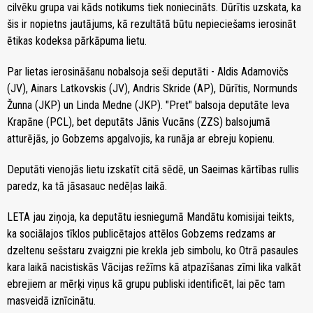
cilvēku grupa vai kāds notikums tiek noniecināts. Dūrītis uzskata, ka
šis ir nopietns jautājums, kā rezultātā būtu nepieciešams ierosināt
ētikas kodeksa pārkāpuma lietu.
Par lietas ierosināšanu nobalsoja seši deputāti - Aldis Adamovičs
(JV), Ainars Latkovskis (JV), Andris Skride (AP), Dūrītis, Normunds
Žunna (JKP) un Linda Medne (JKP). "Pret" balsoja deputāte Ieva
Krapāne (PCL), bet deputāts Jānis Vucāns (ZZS) balsojumā
atturējās, jo Gobzems apgalvojis, ka runāja ar ebreju kopienu.
Deputāti vienojās lietu izskatīt citā sēdē, un Saeimas kārtības rullis
paredz, ka tā jāsasauc nedēļas laikā.
LETA jau ziņoja, ka deputātu iesniegumā Mandātu komisijai teikts,
ka sociālajos tīklos publicētajos attēlos Gobzems redzams ar
dzeltenu sešstaru zvaigzni pie krekla jeb simbolu, ko Otrā pasaules
kara laikā nacistiskās Vācijas režīms kā atpazīšanas zīmi lika valkāt
ebrejiem ar mērķi viņus kā grupu publiski identificēt, lai pēc tam
masveidā iznīcinātu.