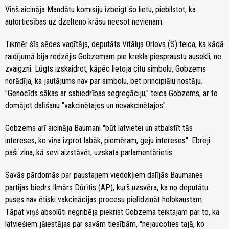
Viņš aicināja Mandātu komisiju izbeigt šo lietu, piebilstot, ka
autortiesības uz dzelteno krāsu neesot nevienam.
Tikmēr šīs sēdes vadītājs, deputāts Vitālijs Orlovs (S) teica, ka kādā
raidījumā bija redzējis Gobzemam pie krekla piespraustu ausekli, ne
zvaigzni. Lūgts izskaidrot, kāpēc lietoja citu simbolu, Gobzems
norādīja, ka jautājums nav par simbolu, bet principiālu nostāju.
"Genocīds sākas ar sabiedrības segregāciju," teica Gobzems, ar to
domājot dalīšanu "vakcinētajos un nevakcinētajos".
Gobzems arī aicināja Baumani "būt latvietei un atbalstīt tās
intereses, ko viņa izprot labāk, piemēram, geju intereses". Ebreji
paši zina, kā sevi aizstāvēt, uzskata parlamentārietis.
Savās pārdomās par paustajiem viedokļiem dalījās Baumanes
partijas biedrs Ilmārs Dūrītis (AP), kurš uzsvēra, ka no deputātu
puses nav ētiski vakcinācijas procesu pielīdzināt holokaustam.
Tāpat viņš absolūti negribēja piekrist Gobzema teiktajam par to, ka
latviešiem jāiestājas par savām tiesībām, "nejaucoties tajā, ko