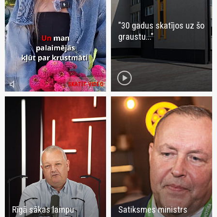
"30 gadus skatījos uz šo
graustu..."
play_circle
volume_mute
SKATĪT VIDEO
Rīgā sākas lampu
Satiksmes ministrs