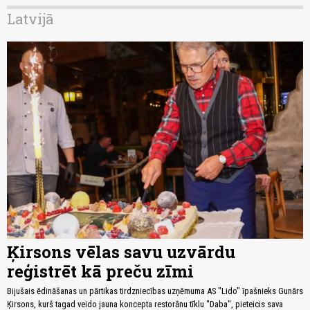
Latvijā
Ķirsons vēlas savu uzvārdu
reģistrēt kā preču zīmi
Bijušais ēdināšanas un pārtikas tirdzniecības uzņēmuma AS "Lido" īpašnieks Gunārs
Ķirsons, kurš tagad veido jauna koncepta restorānu tīklu "Daba", pieteicis sava