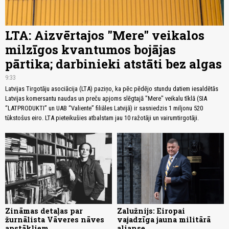
LTA: Aizvērtajos "Mere" veikalos
milzīgos kvantumos bojājas
pārtika; darbinieki atstāti bez algas
9:33
Latvijas Tirgotāju asociācija (LTA) paziņo, ka pēc pēdējo stundu datiem iesaldētās
Latvijas komersantu naudas un preču apjoms slēgtajā "Mere" veikalu tīklā (SIA
“LATPRODUKTI” un UAB “Valiente” filiāles Latvijā) ir sasniedzis 1 miljonu 520
tūkstošus eiro. LTA pieteikušies atbalstam jau 10 ražotāji un vairumtirgotāji.
Zināmas detaļas par
Zalužnijs: Eiropai
žurnālista Vāveres nāves
vajadzīga jauna militārā
apstākļiem
alianse