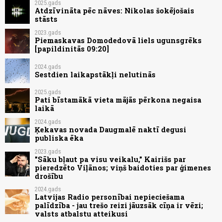
2025.gads
Atdzīvināta pēc nāves: Nikolas šokējošais
stāsts
2023.gads
Piemaskavas Domodedovā liels ugunsgrēks
[papildinitās 09:20]
2024.gads
Sestdien laikapstākļi nelutinās
2025.gads
Pati bīstamākā vieta mājās pērkona negaisa
laikā
2024.gads
Ķekavas novada Daugmalē naktī degusi
publiska ēka
2023.gads
"Sāku bļaut pa visu veikalu," Kairišs par
pieredzēto Viļānos; viņš baidoties par ģimenes
drošību
2024.gads
Latvijas Radio personībai nepieciešama
palīdzība - jau trešo reizi jāuzsāk cīņa ir vēzi;
valsts atbalstu atteikusi