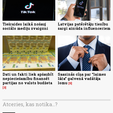
Tiešraides laikā nošauj
Latvijas patērētāju tiesību
sociālo mediju zvaigzni
sargi aizrāda influenceriem
Dati un fakti liek apšaubīt
Saasinās cīņa par “laimes
nepieciešamību finansēt
lāča” galvenā vadātāja
partijas no valsts budžeta
lomu
5
3
Atceries, kas notika...?