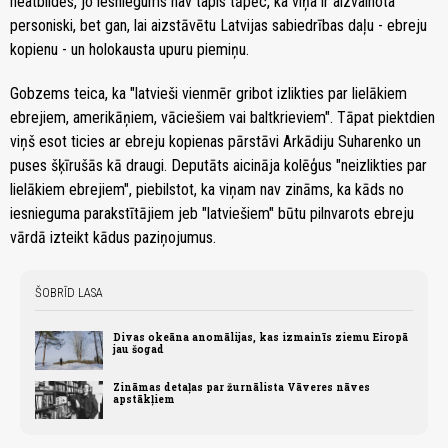
neatbildēs, jo iesniegums nav tapis tāpēc, ka viņa ir aizvainota
personiski, bet gan, lai aizstāvētu Latvijas sabiedrības daļu - ebreju
kopienu - un holokausta upuru piemiņu.
Gobzems teica, ka "latvieši vienmēr gribot izlikties par lielākiem
ebrejiem, amerikāņiem, vāciešiem vai baltkrieviem". Tāpat piektdien
viņš esot ticies ar ebreju kopienas pārstāvi Arkādiju Suharenko un
puses šķīrušās kā draugi. Deputāts aicināja kolēģus "neizlikties par
lielākiem ebrejiem", piebilstot, ka viņam nav zināms, ka kāds no
iesnieguma parakstītājiem jeb "latviešiem" būtu pilnvarots ebreju
vārdā izteikt kādus paziņojumus.
ŠOBRĪD LASA
Divas okeāna anomālijas, kas izmainīs ziemu Eiropā
jau šogad
Zināmas detaļas par žurnālista Vāveres nāves
apstākļiem