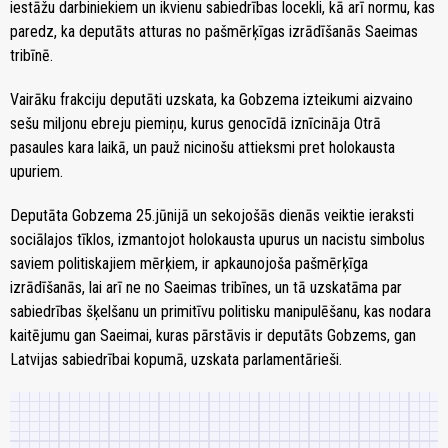
iestāžu darbiniekiem un ikvienu sabiedrības locekli, kā arī normu, kas
paredz, ka deputāts atturas no pašmērķīgas izrādīšanās Saeimas
tribīnē.
Vairāku frakciju deputāti uzskata, ka Gobzema izteikumi aizvaino
sešu miljonu ebreju piemiņu, kurus genocīdā iznīcināja Otrā
pasaules kara laikā, un pauž nicinošu attieksmi pret holokausta
upuriem.
Deputāta Gobzema 25.jūnijā un sekojošās dienās veiktie ieraksti
sociālajos tīklos, izmantojot holokausta upurus un nacistu simbolus
saviem politiskajiem mērķiem, ir apkaunojoša pašmērķīga
izrādīšanās, lai arī ne no Saeimas tribīnes, un tā uzskatāma par
sabiedrības šķelšanu un primitīvu politisku manipulēšanu, kas nodara
kaitējumu gan Saeimai, kuras pārstāvis ir deputāts Gobzems, gan
Latvijas sabiedrībai kopumā, uzskata parlamentārieši.