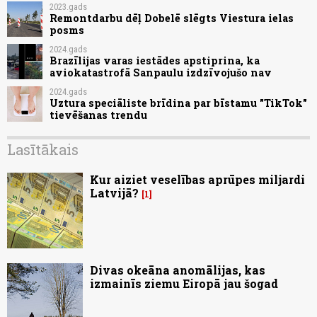
2023.gads
Remontdarbu dēļ Dobelē slēgts Viestura ielas
posms
2024.gads
Brazīlijas varas iestādes apstiprina, ka
aviokatastrofā Sanpaulu izdzīvojušo nav
2024.gads
Uztura speciāliste brīdina par bīstamu "TikTok"
tievēšanas trendu
Lasītākais
Kur aiziet veselības aprūpes miljardi
Latvijā?
1
Divas okeāna anomālijas, kas
izmainīs ziemu Eiropā jau šogad