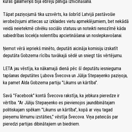
kuras galamērķis bija ebreju pilnīgā iznīcināšana.
Tāpat paziņojumā tika uzsvērts, ka šobrīd Latvijā pastāvošie
ierobežojumi attiecas uz izklaides vietu apmeklējumiem, bet nekādā
veidā neietekmē cilvēku sociālo statusu un noteikti nenozīmē kāda
sabiedrības locekļa nolemtību apcietināšanai un noslepkavošanai.
Ņemot vērā iepriekš minēto, deputāti aicināja komisiju izskatīt
deputāta Gobzema rīcību tuvākajā sēdē un sniegt tās vērtējumu.
LETA jau vēstīja, ka nākamajā dienā pēc šī deputātu iesnieguma
tapšanas deputātes Ļubova Švecova un Jūlija Stepaņenko paziņoja,
ka pamet Alda Gobzema partiju "Likums un kārtība".
Savā "Facebook" kontā Švecova rakstīja, ka jebkura pieredze ir
vērtība. "Ar Jūliju Stepaņenko es pievienojos jaundibinātajam
politiskajam spēkam "Likums un kārtība", kopā ar viņu tagad
pieņemu lēmumu izstāties," vēstīja Švecova. Viņa pateicās par
pieredzi partijas dibinātajiem un biedriem.