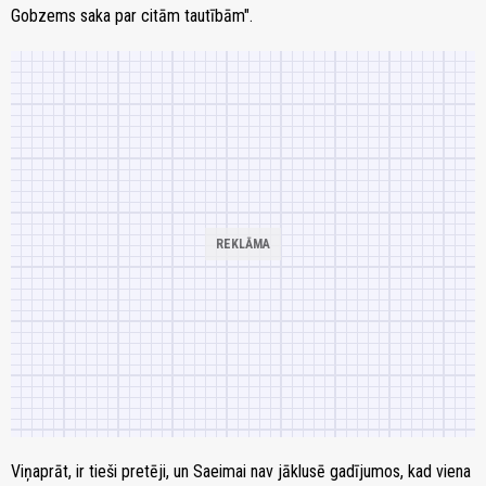
Gobzems saka par citām tautībām".
Viņaprāt, ir tieši pretēji, un Saeimai nav jāklusē gadījumos, kad viena