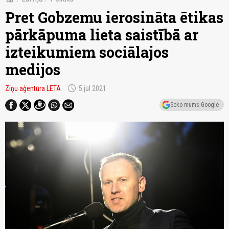
Pret Gobzemu ierosināta ētikas
pārkāpuma lieta saistībā ar
izteikumiem sociālajos
medijos
schedule
Ziņu aģentūra LETA
5.jūl 2021
Seko mums Google