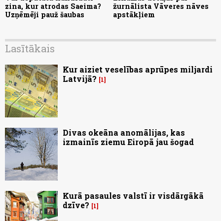
zina, kur atrodas Saeima?
žurnālista Vāveres nāves
Uzņēmēji pauž šaubas
apstākļiem
Lasītākais
Kur aiziet veselības aprūpes miljardi
Latvijā?
1
Divas okeāna anomālijas, kas
izmainīs ziemu Eiropā jau šogad
Kurā pasaules valstī ir visdārgākā
dzīve?
1