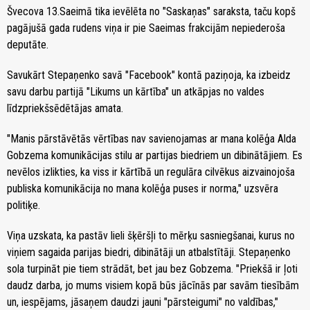
Švecova 13.Saeimā tika ievēlēta no "Saskaņas" saraksta, taču kopš
pagājušā gada rudens viņa ir pie Saeimas frakcijām nepiederoša
deputāte.
Savukārt Stepaņenko savā "Facebook" kontā paziņoja, ka izbeidz
savu darbu partijā "Likums un kārtība" un atkāpjas no valdes
līdzpriekšsēdētājas amata.
"Manis pārstāvētās vērtības nav savienojamas ar mana kolēģa Alda
Gobzema komunikācijas stilu ar partijas biedriem un dibinātājiem. Es
nevēlos izlikties, ka viss ir kārtībā un regulāra cilvēkus aizvainojoša
publiska komunikācija no mana kolēģa puses ir norma," uzsvēra
politiķe.
Viņa uzskata, ka pastāv lieli šķēršļi to mērķu sasniegšanai, kurus no
viņiem sagaida parijas biedri, dibinātāji un atbalstītāji. Stepaņenko
sola turpināt pie tiem strādāt, bet jau bez Gobzema. "Priekšā ir ļoti
daudz darba, jo mums visiem kopā būs jācīnās par savām tiesībām
un, iespējams, jāsaņem daudzi jauni "pārsteigumi" no valdības,"