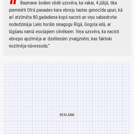
Baumane šodien sēdē uzsvēra, ka vakar, 4.jūlijā, tika
pieminēti Otrā pasaules kara ebreju tautas genocīda upuri, kā
arī atzīmēta 80.gadadiena kopš nacisti un viņu sabiedrotie
nodedzināja Lielo horālo sinagogu Rīgā, Gogoļa ielā, ar
lūgšanu namā esošajiem cilvēkiem. Viņa uzsvēra, ka nacisti
ebrejus apzīmēja ar dzeltenām zvaigznēm, kas faktiski
nozīmēja nāvessodu.