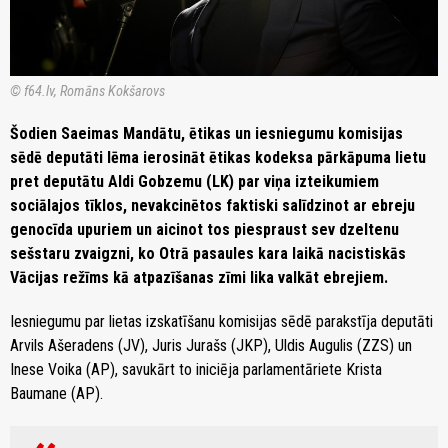
© f64.lv, Romāns Kokšarovs
Šodien Saeimas Mandātu, ētikas un iesniegumu komisijas
sēdē deputāti lēma ierosināt ētikas kodeksa pārkāpuma lietu
pret deputātu Aldi Gobzemu (LK) par viņa izteikumiem
sociālajos tīklos, nevakcinētos faktiski salīdzinot ar ebreju
genocīda upuriem un aicinot tos piespraust sev dzeltenu
sešstaru zvaigzni, ko Otrā pasaules kara laikā nacistiskās
Vācijas režīms kā atpazīšanas zīmi lika valkāt ebrejiem.
Iesniegumu par lietas izskatīšanu komisijas sēdē parakstīja deputāti
Arvils Ašeradens (JV), Juris Jurašs (JKP), Uldis Augulis (ZZS) un
Inese Voika (AP), savukārt to iniciēja parlamentāriete Krista
Baumane (AP).