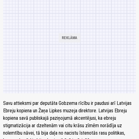
Savu attieksmi par deputāta Gobzema rīcību ir paudusi arī Latvijas
Ebreju kopiena un Žaņa Lipkes muzeja direktore. Latvijas Ebreju
kopiena savā publiskajā paziņojumā akcentējusi, ka ebreju
stigmatizācija ar dzeltenām vai citu krāsu zīmēm norādīja uz
nolemtību nāvei, tā bija daļa no nacistu īstenotās rasu politikas,