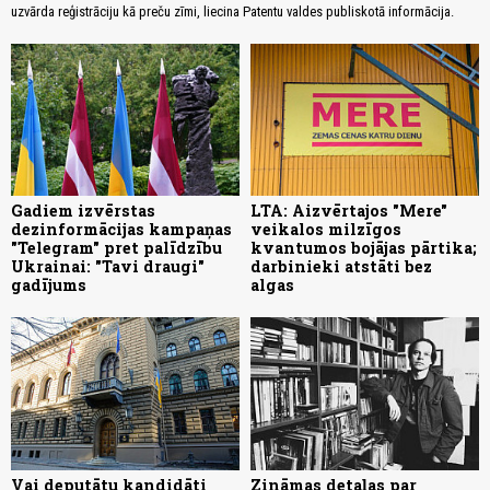
uzvārda reģistrāciju kā preču zīmi, liecina Patentu valdes publiskotā informācija.
Gadiem izvērstas
LTA: Aizvērtajos "Mere"
dezinformācijas kampaņas
veikalos milzīgos
"Telegram" pret palīdzību
kvantumos bojājas pārtika;
Ukrainai: "Tavi draugi"
darbinieki atstāti bez
gadījums
algas
Vai deputātu kandidāti
Zināmas detaļas par