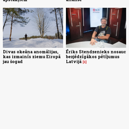
Divas okeāna anomālijas,
Ēriks Stendzenieks nosauc
kas izmainīs ziemu Eiropā
bezjēdzīgākos pētījumus
jau šogad
Latvijā
1