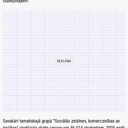
studējošajiem.
Savukārt tematiskajā grupā "Sociālās zinātnes, komerczinības un
tiesības" studējošo skaits sarucis par 46 014 studentiem. 2005.gadā