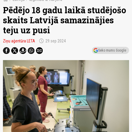
Pēdējo 18 gadu laikā studējošo
skaits Latvijā samazinājies
teju uz pusi
schedule
Ziņu aģentūra LETA
29.sep 2024
Seko mums Google