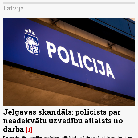
Latvijā
Jelgavas skandāls: policists par
neadekvātu uzvedību atlaists no
darba
1
Par neadekvātu uzvedību, cenšoties izvilināt informāciju no kāda jelgavnieka, viens