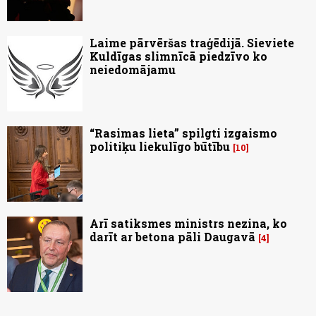
Laime pārvēršas traģēdijā. Sieviete
Kuldīgas slimnīcā piedzīvo ko
neiedomājamu
“Rasimas lieta” spilgti izgaismo
politiķu liekulīgo būtību
10
Arī satiksmes ministrs nezina, ko
darīt ar betona pāli Daugavā
4