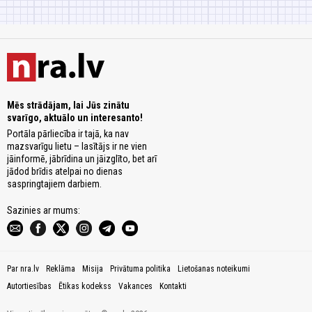
Mēs strādājam, lai Jūs zinātu
svarīgo, aktuālo un interesanto!
Portāla pārliecība ir tajā, ka nav
mazsvarīgu lietu – lasītājs ir ne vien
jāinformē, jābrīdina un jāizglīto, bet arī
jādod brīdis atelpai no dienas
saspringtajiem darbiem.
Sazinies ar mums:
Par nra.lv
Reklāma
Misija
Privātuma politika
Lietošanas noteikumi
Autortiesības
Ētikas kodekss
Vakances
Kontakti