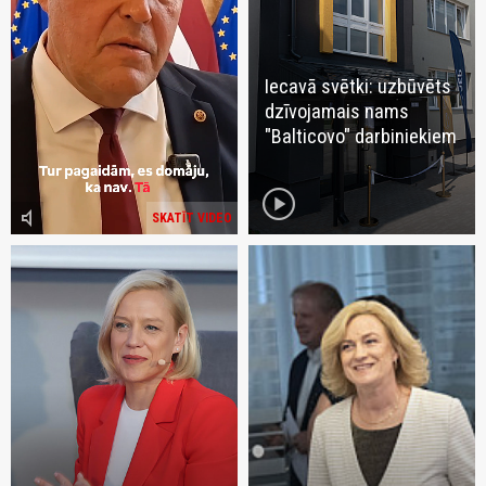
Iecavā svētki: uzbūvēts
dzīvojamais nams
"Balticovo" darbiniekiem
play_circle
volume_mute
SKATĪT VIDEO