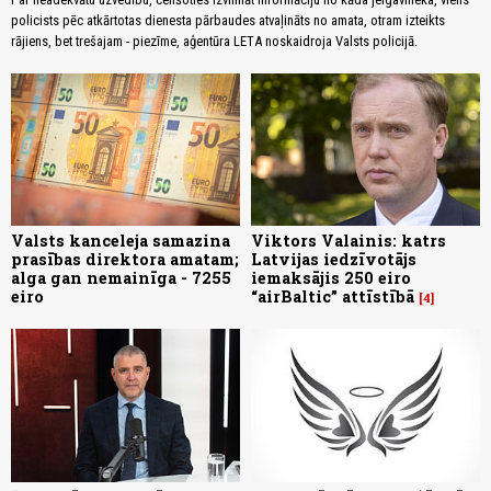
policists pēc atkārtotas dienesta pārbaudes atvaļināts no amata, otram izteikts
rājiens, bet trešajam - piezīme, aģentūra LETA noskaidroja Valsts policijā.
Valsts kanceleja samazina
Viktors Valainis: katrs
prasības direktora amatam;
Latvijas iedzīvotājs
alga gan nemainīga - 7255
iemaksājis 250 eiro
eiro
“airBaltic” attīstībā
4