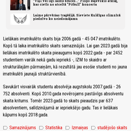
“Viņi vēl ilgi laizīs brūces...” Filips Rajevskis atklāj,
kas cietīs no atceltā "Pitbull" koncerta
Laime pārvēršas traģēdijā. Sieviete Kuldīgas slimnīcā
piedzīvo ko neiedomājamu
Lielākais imatrikulēto skaits bija 2006.gadā - 45 047 imatrikulēto.
Kopš tā laika imatrikulēto skaits samazinājās. Lai gan 2023.gadā bija
lielākais imatrikulēto skaita pieaugums kopš 2022.gada - par 2452
studentiem vairāk nekā gadu iepriekš -, IZM to skaidro ar
strukturālajām pārmaiņām, kā rezultātā jau esošie studenti no jauna
imatrikulēti jaunajā struktūrvienībā.
Savukārt visvairāk studentu absolvēja augstskolu 2007.gadā - 26
752 absolventi. Kopš 2010.gada novērojams pastāvīgs absolventu
skaita kritums. Tomēr 2023.gadā to skaits pieaudzis par 637
absolventiem, salīdzinājumā ar iepriekšējo gadu. Tas ir lielākais
kāpums kopš 2018.gada.
label
label
label
label
Samazinājums
Statistika
Izmaiņas
studējošo skaits