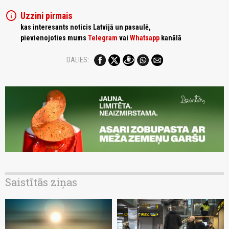
info
Uzzini pirmais
kas interesants noticis Latvijā un pasaulē,
pievienojoties mums
Telegram
vai
Whatsapp
kanālā
DALIES:
Saistītās ziņas