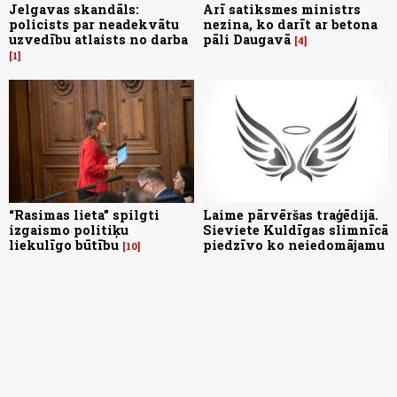
Jelgavas skandāls:
Arī satiksmes ministrs
policists par neadekvātu
nezina, ko darīt ar betona
uzvedību atlaists no darba
pāli Daugavā
4
1
“Rasimas lieta” spilgti
Laime pārvēršas traģēdijā.
izgaismo politiķu
Sieviete Kuldīgas slimnīcā
liekulīgo būtību
piedzīvo ko neiedomājamu
10