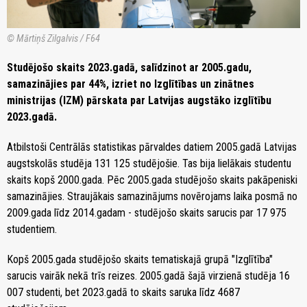
© Mārtiņš Zilgalvis / F64
Studējošo skaits 2023.gadā, salīdzinot ar 2005.gadu,
samazinājies par 44%, izriet no Izglītības un zinātnes
ministrijas (IZM) pārskata par Latvijas augstāko izglītību
2023.gadā.
Atbilstoši Centrālās statistikas pārvaldes datiem 2005.gadā Latvijas
augstskolās studēja 131 125 studējošie. Tas bija lielākais studentu
skaits kopš 2000.gada. Pēc 2005.gada studējošo skaits pakāpeniski
samazinājies. Straujākais samazinājums novērojams laika posmā no
2009.gada līdz 2014.gadam - studējošo skaits sarucis par 17 975
studentiem.
Kopš 2005.gada studējošo skaits tematiskajā grupā "Izglītība"
sarucis vairāk nekā trīs reizes. 2005.gadā šajā virzienā studēja 16
007 studenti, bet 2023.gadā to skaits saruka līdz 4687