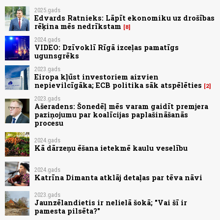
2025.gads
Edvards Ratnieks: Lāpīt ekonomiku uz drošības
rēķina mēs nedrīkstam
8
2024.gads
VIDEO: Dzīvoklī Rīgā izceļas pamatīgs
ugunsgrēks
2023.gads
Eiropa kļūst investoriem aizvien
nepievilcīgāka; ECB politika sāk atspēlēties
2
2023.gads
Ašeradens: Šonedēļ mēs varam gaidīt premjera
paziņojumu par koalīcijas paplašināšanās
procesu
2024.gads
Kā dārzeņu ēšana ietekmē kaulu veselību
2024.gads
Katrīna Dimanta atklāj detaļas par tēva nāvi
2023.gads
Jaunzēlandietis ir nelielā šokā; "Vai šī ir
pamesta pilsēta?"