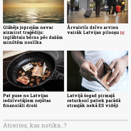
Glābējs joprojām nevar
Ārvalstīs dzīvo arvien
aizmirst traģēdiju:
vairāk Latvijas pilsoņu
1
izglābtais bērns pēc dažām
minūtēm noslīka
Pat puse no Latvijas
Latvijā šogad pirmajā
iedzīvotājiem nejūtas
ceturksnī paliek parādā
finansiāli droši
straujāk nekā ES vidēji
Atceries, kas notika...?