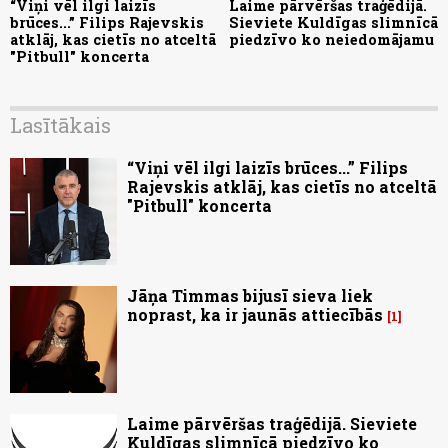
“Viņi vēl ilgi laizīs
Laime pārvēršas traģēdijā.
brūces...” Filips Rajevskis
Sieviete Kuldīgas slimnīcā
atklāj, kas cietīs no atceltā
piedzīvo ko neiedomājamu
"Pitbull" koncerta
Lasītākais
“Viņi vēl ilgi laizīs brūces...” Filips
Rajevskis atklāj, kas cietīs no atceltā
"Pitbull" koncerta
Jāņa Timmas bijusī sieva liek
noprast, ka ir jaunās attiecībās
1
Laime pārvēršas traģēdijā. Sieviete
Kuldīgas slimnīcā piedzīvo ko