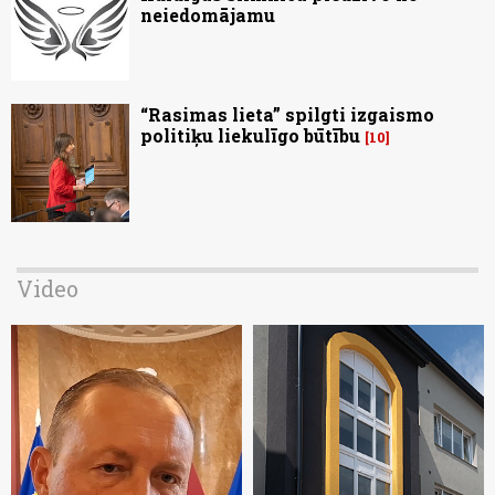
neiedomājamu
“Rasimas lieta” spilgti izgaismo
politiķu liekulīgo būtību
10
Video