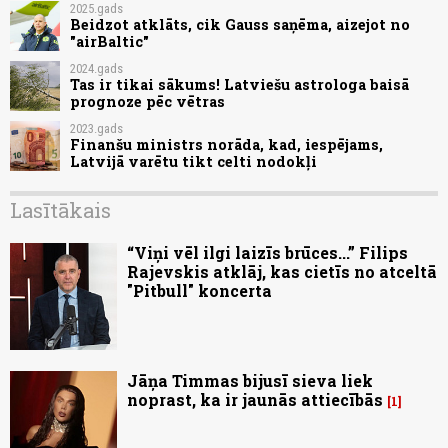
2025.gads
Beidzot atklāts, cik Gauss saņēma, aizejot no
"airBaltic"
2024.gads
Tas ir tikai sākums! Latviešu astrologa baisā
prognoze pēc vētras
2023.gads
Finanšu ministrs norāda, kad, iespējams,
Latvijā varētu tikt celti nodokļi
Lasītākais
“Viņi vēl ilgi laizīs brūces...” Filips
Rajevskis atklāj, kas cietīs no atceltā
"Pitbull" koncerta
Jāņa Timmas bijusī sieva liek
noprast, ka ir jaunās attiecībās
1