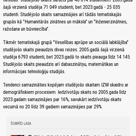
šajā virzienā studēja 71 049 studenti, bet 2023.gadā - 25 035
studenti. Studējošo skaits samazinājies arī tādās tematiskajās
grupās kā "Humanitārās zinātnes un māksla" un "Inženierzinātnes,
ražošana un būvniecība".
Tikmēr tematiskajā grupā "Veselības aprūpe un sociālā labklājība"
studējošo skaits pieaudzis divas reizes. 2005.gadā šajā virzienā
studēja 6793 studenti, bet 2023.gadā to skaits pieauga līdz 14 145.
Studējošo skaits pieaudzis arī dabaszinātņu, matemātikas un
informācijas tehnoloģiju studijās.
Tendenci samazināties kopējam studējošo skaitam IZM skaidro ar
demogrāfiskiem procesiem. Iedzīvotāju skaits no 2005.gada līdz
2023.gadam samazinājies par 16%, savukārt iedzīvotāju skaits
vecumā no 20 līdz 39 gadiem samazinājies par 29%.
ŠOBRĪD LASA