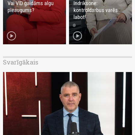
Vai VID gaidāms algu
Indriksone:
pieaugums?
kontroldarbus varēs
labot!
play_circle
play_circle
Svarīgākais