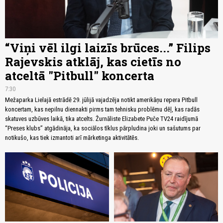
“Viņi vēl ilgi laizīs brūces...” Filips
Rajevskis atklāj, kas cietīs no
atceltā "Pitbull" koncerta
7:30
Mežaparka Lielajā estrādē 29. jūlijā vajadzēja notikt amerikāņu repera Pitbull
koncertam, kas nepilnu diennakti pirms tam tehnisku problēmu dēļ, kas radās
skatuves uzbūves laikā, tika atcelts. Žurnāliste Elizabete Puče TV24 raidījumā
“Preses klubs” atgādināja, ka sociālos tīklus pārpludina joki un sašutums par
notikušo, kas tiek izmantoti arī mārketinga aktivitātēs.