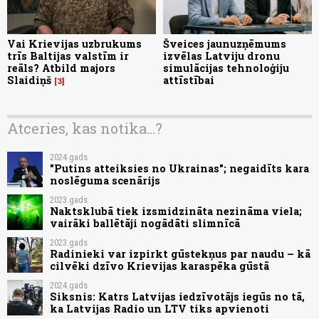
Vai Krievijas uzbrukums
Šveices jaunuzņēmums
trīs Baltijas valstīm ir
izvēlas Latviju dronu
reāls? Atbild majors
simulācijas tehnoloģiju
Slaidiņš
attīstībai
3
Atceries, kas notika...?
2024.gads
"Putins atteiksies no Ukrainas"; negaidīts kara
noslēguma scenārijs
2023.gads
Naktsklubā tiek izsmidzināta nezināma viela;
vairāki ballētāji nogādāti slimnīcā
2023.gads
Radinieki var izpirkt gūstekņus par naudu – kā
cilvēki dzīvo Krievijas karaspēka gūstā
2024.gads
Siksnis: Katrs Latvijas iedzīvotājs iegūs no tā,
ka Latvijas Radio un LTV tiks apvienoti