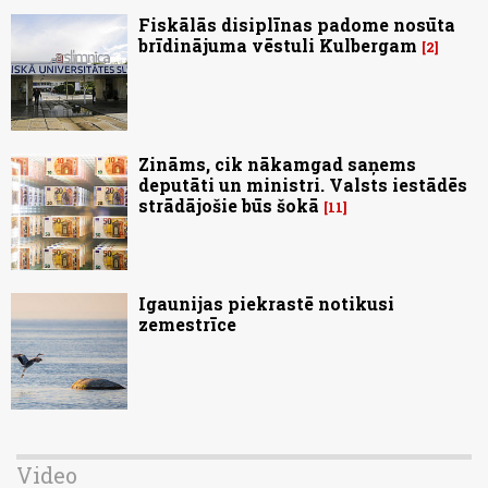
Fiskālās disiplīnas padome nosūta
brīdinājuma vēstuli Kulbergam
2
Zināms, cik nākamgad saņems
deputāti un ministri. Valsts iestādēs
strādājošie būs šokā
11
Igaunijas piekrastē notikusi
zemestrīce
Video