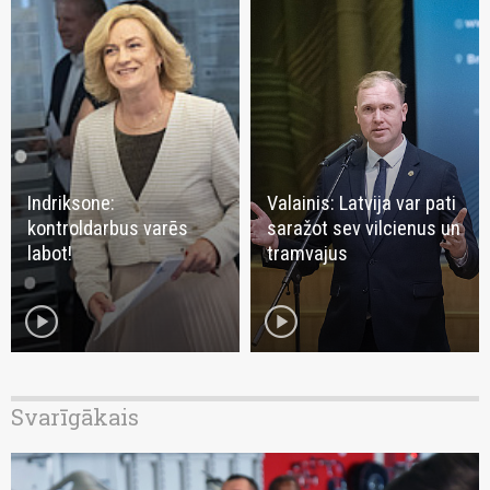
Indriksone:
Valainis: Latvija var pati
kontroldarbus varēs
saražot sev vilcienus un
labot!
tramvajus
play_circle
play_circle
Svarīgākais