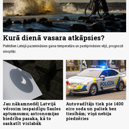
Kurā dienā vasara atkāpsies?
Piektdien Latvijā pazemināsies gaisa temperatūra un pastiprināsies vējš, prognozē
sinoptiķi.
Jau nākamnedēļ Latvijā
Autovadītājs tiek pie 1400
vērosim iespaidīgu Saules
eiro soda un paliek bez
aptumsumu; astronomijas
tiesībām; viņš nebija
biedrība pasaka, kā to
piedzēries
saskatīt vislabāk