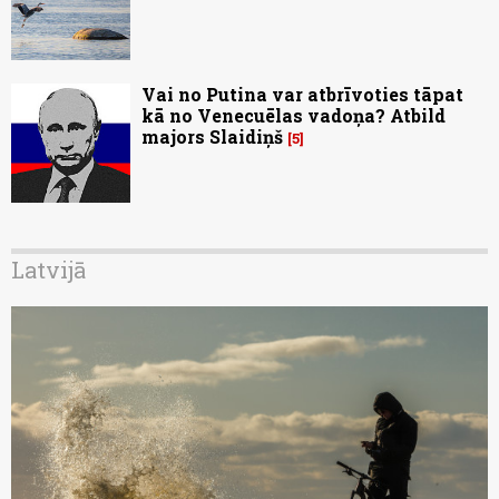
Vai no Putina var atbrīvoties tāpat
kā no Venecuēlas vadoņa? Atbild
majors Slaidiņš
5
Latvijā