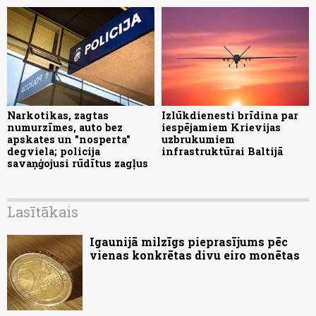
Narkotikas, zagtas
Izlūkdienesti brīdina par
numurzīmes, auto bez
iespējamiem Krievijas
apskates un "nosperta"
uzbrukumiem
degviela; policija
infrastruktūrai Baltijā
savaņģojusi rūdītus zagļus
Lasītākais
Igaunijā milzīgs pieprasījums pēc
vienas konkrētas divu eiro monētas