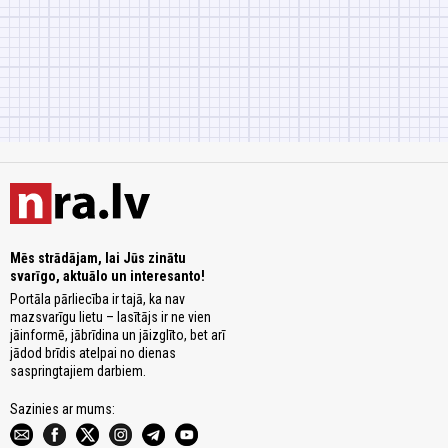
Mēs strādājam, lai Jūs zinātu
svarīgo, aktuālo un interesanto!
Portāla pārliecība ir tajā, ka nav
mazsvarīgu lietu – lasītājs ir ne vien
jāinformē, jābrīdina un jāizglīto, bet arī
jādod brīdis atelpai no dienas
saspringtajiem darbiem.
Sazinies ar mums: