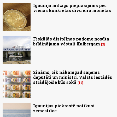
Igaunijā milzīgs pieprasījums pēc
vienas konkrētas divu eiro monētas
Fiskālās disiplīnas padome nosūta
brīdinājuma vēstuli Kulbergam
2
Zināms, cik nākamgad saņems
deputāti un ministri. Valsts iestādēs
strādājošie būs šokā
11
Igaunijas piekrastē notikusi
zemestrīce