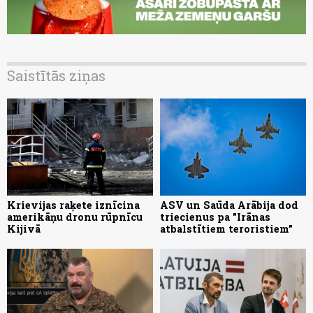
Saistītās ziņas
Krievijas raķete iznīcina
ASV un Saūda Arābija dod
amerikāņu dronu rūpnīcu
triecienus pa "Irānas
Kijivā
atbalstītiem teroristiem"