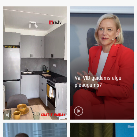
Vai VID gaidāms algu
pieaugums?
play_circle
volume_mute
SKATĪT VAIRĀK