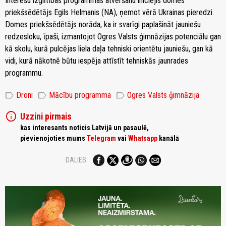
Interešu izglītības programmas atvēršanu iniciējis domes
priekšsēdētājs Egils Helmanis (NA), ņemot vērā Ukrainas pieredzi.
Domes priekšsēdētājs norāda, ka ir svarīgi paplašināt jauniešu
redzesloku, īpaši, izmantojot Ogres Valsts ģimnāzijas potenciālu gan
kā skolu, kurā pulcējas liela daļa tehniski orientētu jauniešu, gan kā
vidi, kurā nākotnē būtu iespēja attīstīt tehniskās jaunrades
programmu.
label
label
label
Droni
Mācību programma
Ogres Valsts ģimnāzija
info
Uzzini pirmais
kas interesants noticis Latvijā un pasaulē,
pievienojoties mums
Telegram
vai
Whatsapp
kanālā
DALIES: