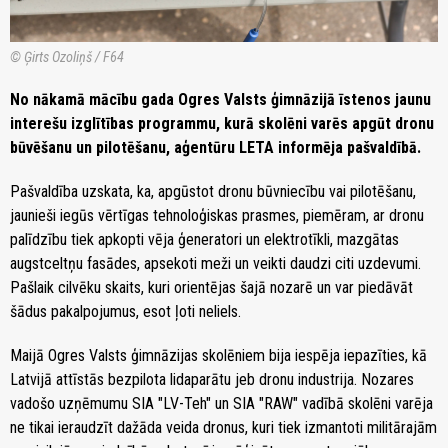
© Ģirts Ozoliņš / F64
No nākamā mācību gada Ogres Valsts ģimnāzijā īstenos jaunu
interešu izglītības programmu, kurā skolēni varēs apgūt dronu
būvēšanu un pilotēšanu, aģentūru LETA informēja pašvaldībā.
Pašvaldība uzskata, ka, apgūstot dronu būvniecību vai pilotēšanu,
jaunieši iegūs vērtīgas tehnoloģiskas prasmes, piemēram, ar dronu
palīdzību tiek apkopti vēja ģeneratori un elektrotīkli, mazgātas
augstceltņu fasādes, apsekoti meži un veikti daudzi citi uzdevumi.
Pašlaik cilvēku skaits, kuri orientējas šajā nozarē un var piedāvāt
šādus pakalpojumus, esot ļoti neliels.
Maijā Ogres Valsts ģimnāzijas skolēniem bija iespēja iepazīties, kā
Latvijā attīstās bezpilota lidaparātu jeb dronu industrija. Nozares
vadošo uzņēmumu SIA "LV-Teh" un SIA "RAW" vadībā skolēni varēja
ne tikai ieraudzīt dažāda veida dronus, kuri tiek izmantoti militārajām