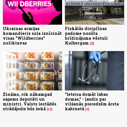
Ukrainas armijas
Fiskālās disiplīnas
komandieris sola iznīcināt
padome nosūta
visas "Wildberries"
brīdinājuma vēstuli
noliktavas
Kulbergam
2
Zināms, cik nākamgad
"Ieteica domāt labas
saņems deputāti un
domas," - ļaudis par
ministri. Valsts iestādēs
vilšanās pieredzēm ārsta
strādājošie būs šokā
kabinetā
11
1