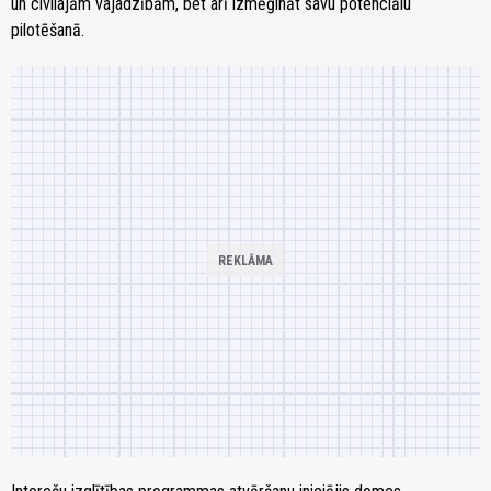
un civilajām vajadzībām, bet arī izmēģināt savu potenciālu
pilotēšanā.