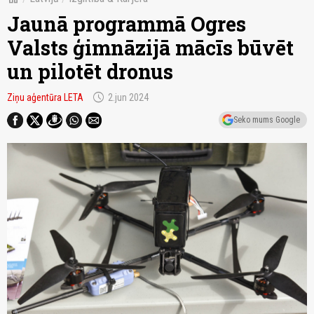
Jaunā programmā Ogres
Valsts ģimnāzijā mācīs būvēt
un pilotēt dronus
schedule
Ziņu aģentūra LETA
2.jun 2024
Seko mums Google