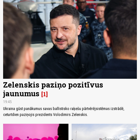
Zelenskis paziņo pozitīvus
jaunumus
1
19:45
Ukraina gūst panākumus savas ballistisko raķešu pārtvērējsistēmas izstrādē,
ceturtdien paziņojis prezidents Volodimirs Zelenskis.