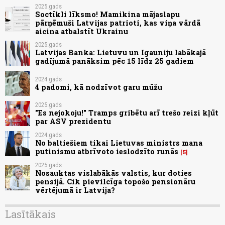
2025.gads
Soctīkli līksmo! Mamikina mājaslapu
pārņēmuši Latvijas patrioti, kas viņa vārdā
aicina atbalstīt Ukrainu
2025.gads
Latvijas Banka: Lietuvu un Igauniju labākajā
gadījumā panāksim pēc 15 līdz 25 gadiem
2024.gads
4 padomi, kā nodzīvot garu mūžu
2025.gads
"Es nejokoju!" Tramps gribētu arī trešo reizi kļūt
par ASV prezidentu
2024.gads
No baltiešiem tikai Lietuvas ministrs mana
putinismu atbrīvoto ieslodzīto runās
5
2025.gads
Nosauktas vislabākās valstis, kur doties
pensijā. Cik pievilcīga topošo pensionāru
vērtējumā ir Latvija?
Lasītākais