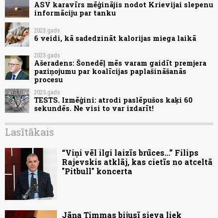
ASV karavīrs mēģinājis nodot Krievijai slepenu
informāciju par tanku
2023.gads
6 veidi, kā sadedzināt kalorijas miega laikā
2023.gads
Ašeradens: Šonedēļ mēs varam gaidīt premjera
paziņojumu par koalīcijas paplašināšanās
procesu
2025.gads
TESTS. Izmēģini: atrodi paslēpušos kaķi 60
sekundēs. Ne visi to var izdarīt!
Lasītākais
“Viņi vēl ilgi laizīs brūces...” Filips
Rajevskis atklāj, kas cietīs no atceltā
"Pitbull" koncerta
Jāņa Timmas bijusī sieva liek