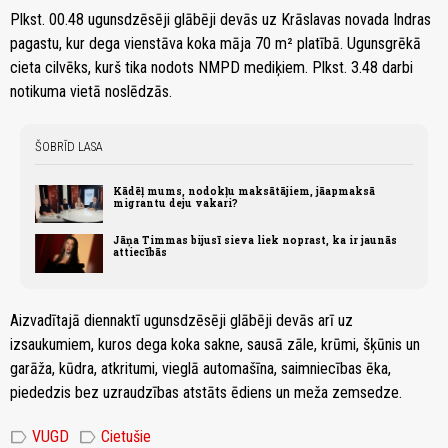
Plkst. 00.48 ugunsdzēsēji glābēji devās uz Krāslavas novada Indras
pagastu, kur dega vienstāva koka māja 70 m² platībā. Ugunsgrēkā
cieta cilvēks, kurš tika nodots NMPD mediķiem. Plkst. 3.48 darbi
notikuma vietā noslēdzās.
ŠOBRĪD LASA
Kādēļ mums, nodokļu maksātājiem, jāapmaksā
migrantu deju vakari?
Jāņa Timmas bijusī sieva liek noprast, ka ir jaunās
attiecībās
Aizvadītajā diennaktī ugunsdzēsēji glābēji devās arī uz
izsaukumiem, kuros dega koka sakne, sausā zāle, krūmi, šķūnis un
garāža, kūdra, atkritumi, vieglā automašīna, saimniecības ēka,
piededzis bez uzraudzības atstāts ēdiens un meža zemsedze.
label
label
VUGD
Cietušie