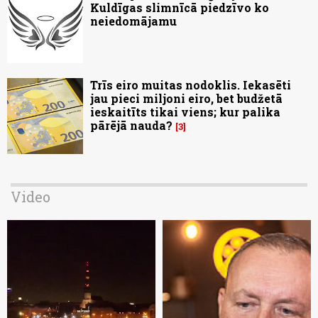
Kuldīgas slimnīcā piedzīvo ko
neiedomājamu
Trīs eiro muitas nodoklis. Iekasēti
jau pieci miljoni eiro, bet budžetā
ieskaitīts tikai viens; kur palika
pārējā nauda?
3
Video