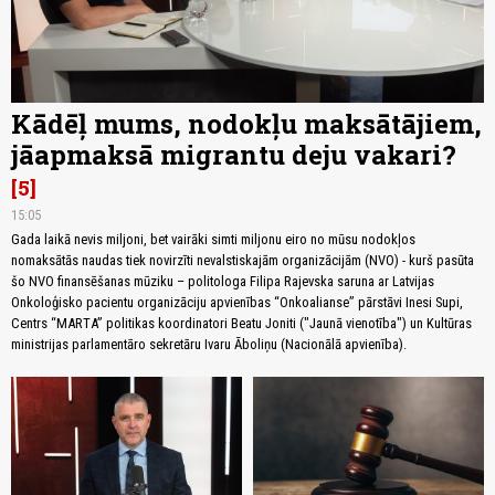
Kādēļ mums, nodokļu maksātājiem,
jāapmaksā migrantu deju vakari?
5
15:05
Gada laikā nevis miljoni, bet vairāki simti miljonu eiro no mūsu nodokļos
nomaksātās naudas tiek novirzīti nevalstiskajām organizācijām (NVO) - kurš pasūta
šo NVO finansēšanas mūziku – politologa Filipa Rajevska saruna ar Latvijas
Onkoloģisko pacientu organizāciju apvienības “Onkoalianse” pārstāvi Inesi Supi,
Centrs “MARTA” politikas koordinatori Beatu Joniti ("Jaunā vienotība") un Kultūras
ministrijas parlamentāro sekretāru Ivaru Āboliņu (Nacionālā apvienība).