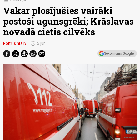
Vakar plosījušies vairāki
postoši ugunsgrēki; Krāslavas
novadā cietis cilvēks
schedule
Portāls nra.lv
5.jun
Seko mums Google