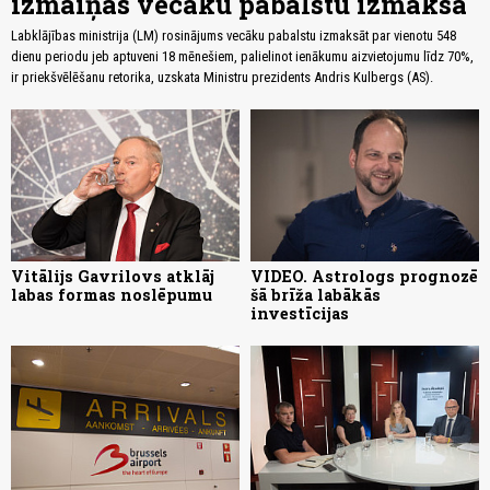
izmaiņas vecāku pabalstu izmaksā
Labklājības ministrija (LM) rosinājums vecāku pabalstu izmaksāt par vienotu 548
dienu periodu jeb aptuveni 18 mēnešiem, palielinot ienākumu aizvietojumu līdz 70%,
ir priekšvēlēšanu retorika, uzskata Ministru prezidents Andris Kulbergs (AS).
Vitālijs Gavrilovs atklāj
VIDEO. Astrologs prognozē
labas formas noslēpumu
šā brīža labākās
investīcijas