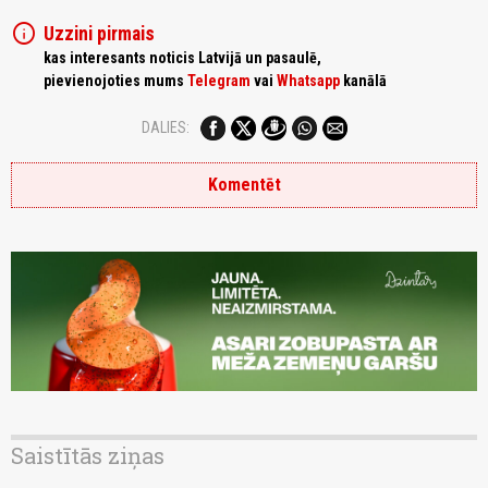
info
Uzzini pirmais
kas interesants noticis Latvijā un pasaulē,
pievienojoties mums
Telegram
vai
Whatsapp
kanālā
DALIES:
Komentēt
Saistītās ziņas