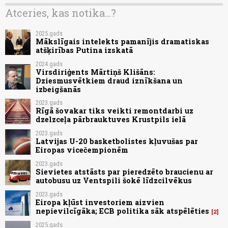
Atceries, kas notika...?
2025.gads
Mākslīgais intelekts pamanījis dramatiskas
atšķirības Putina izskatā
2024.gads
Virsdiriģents Mārtiņš Klišāns:
Dziesmusvētkiem draud iznīkšana un
izbeigšanās
2023.gads
Rīgā šovakar tiks veikti remontdarbi uz
dzelzceļa pārbrauktuves Krustpils ielā
2023.gads
Latvijas U-20 basketbolistes kļuvušas par
Eiropas vicečempionēm
2023.gads
Sievietes atstāsts par pieredzēto braucienu ar
autobusu uz Ventspili šokē līdzcilvēkus
2023.gads
Eiropa kļūst investoriem aizvien
nepievilcīgāka; ECB politika sāk atspēlēties
2
2025.gads