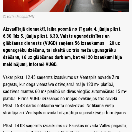
© Ģirts Ozoliņš/MN
Aizvadītajā diennaktī, laika posmā no šī gada 4. jūnija plkst.
6.30 līdz 5. jūnija plkst. 6.30, Valsts ugunsdzēsības un
glābšanas dienests (VUGD) saņēma 56 izsaukumus – 20 uz
ugunsgrēku dzēšanu, tai skaitā uz trīs meža ugunsgrēku
dzēšanu, 16 uz glābšanas darbiem, bet vēl 20 izsaukumi bija
maldinājumi, informē VUGD.
Vakar plkst. 12.45 saņemts izsaukums uz Ventspils novada Ziru
pagastu, kur dega vienstāva dzīvojamā māja 120 m² platībā,
sadzīves mantas 60 m² platībā un divas vieglās automašīnas 15 m²
platībā. Pirms VUGD ierašanās no mājas evakuējās trīs cilvēki.
Plkst. 15.43 darbs notikuma vietā noslēdzās. Notikuma vietā
strādāja arī Ventspils novada brīvprātīgo ugunsdzēsēju formējums.
Plkst. 14.03 saņemts izsaukums uz Bauskas novada Valles pagastu,