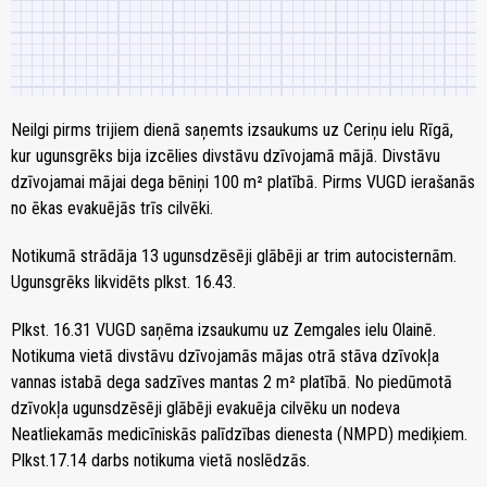
Neilgi pirms trijiem dienā saņemts izsaukums uz Ceriņu ielu Rīgā,
kur ugunsgrēks bija izcēlies divstāvu dzīvojamā mājā. Divstāvu
dzīvojamai mājai dega bēniņi 100 m² platībā. Pirms VUGD ierašanās
no ēkas evakuējās trīs cilvēki.
Notikumā strādāja 13 ugunsdzēsēji glābēji ar trim autocisternām.
Ugunsgrēks likvidēts plkst. 16.43.
Plkst. 16.31 VUGD saņēma izsaukumu uz Zemgales ielu Olainē.
Notikuma vietā divstāvu dzīvojamās mājas otrā stāva dzīvokļa
vannas istabā dega sadzīves mantas 2 m² platībā. No piedūmotā
dzīvokļa ugunsdzēsēji glābēji evakuēja cilvēku un nodeva
Neatliekamās medicīniskās palīdzības dienesta (NMPD) mediķiem.
Plkst.17.14 darbs notikuma vietā noslēdzās.