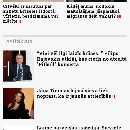
Cilvēki ir sašutuši par
Kādēļ mums, nodokļu
anketu Briseles lidostā:
maksātājiem, jāapmaksā
vīrietis, bezdzimuma vai
migrantu deju vakari?
5
mātīte
1
Lasītākais
“Viņi vēl ilgi laizīs brūces...” Filips
Rajevskis atklāj, kas cietīs no atceltā
"Pitbull" koncerta
Jāņa Timmas bijusī sieva liek
noprast, ka ir jaunās attiecībās
1
Laime pārvēršas traģēdijā. Sieviete