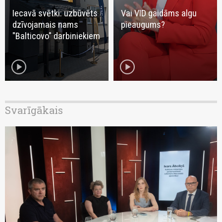
Iecavā svētki: uzbūvēts
Vai VID gaidāms algu
dzīvojamais nams
pieaugums?
"Balticovo" darbiniekiem
play_circle
play_circle
Svarīgākais