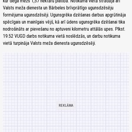
kur dega mežs 1,57 hektāru platībā. Notikuma vietā strādāja arī
Valsts meža dienesta un Bārbeles brīvprātīgo ugunsdzēsēju
formējuma ugunsdzēsēji. Ugunsgrēka dzēšanas darbus apgrūtināja
spēcīgais un mainīgais vējš, kā arī ūdens ugunsgrēka dzēšanai tika
nodrošināts ar pievešanu no aptuveni kilometru attālās upes. Plkst.
19.52 VUGD darbs notikuma vietā noslēdzās, un darbu notikuma
vietā turpināja Valsts meža dienesta ugunsdzēsēji.