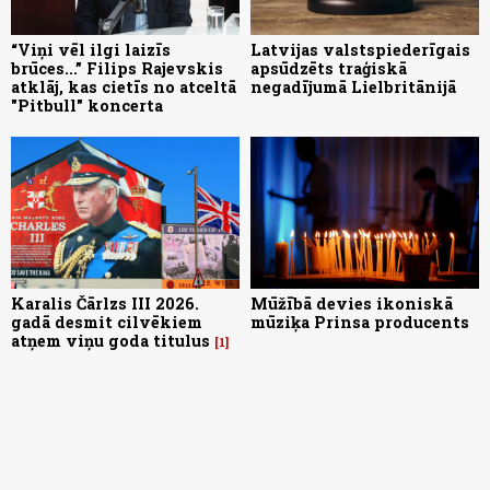
“Viņi vēl ilgi laizīs
Latvijas valstspiederīgais
brūces...” Filips Rajevskis
apsūdzēts traģiskā
atklāj, kas cietīs no atceltā
negadījumā Lielbritānijā
"Pitbull" koncerta
Karalis Čārlzs III 2026.
Mūžībā devies ikoniskā
gadā desmit cilvēkiem
mūziķa Prinsa producents
atņem viņu goda titulus
1