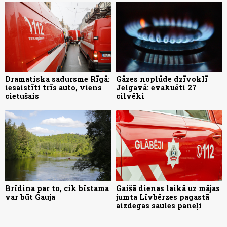
Dramatiska sadursme Rīgā:
Gāzes noplūde dzīvoklī
iesaistīti trīs auto, viens
Jelgavā: evakuēti 27
cietušais
cilvēki
Brīdina par to, cik bīstama
Gaišā dienas laikā uz mājas
var būt Gauja
jumta Līvbērzes pagastā
aizdegas saules paneļi