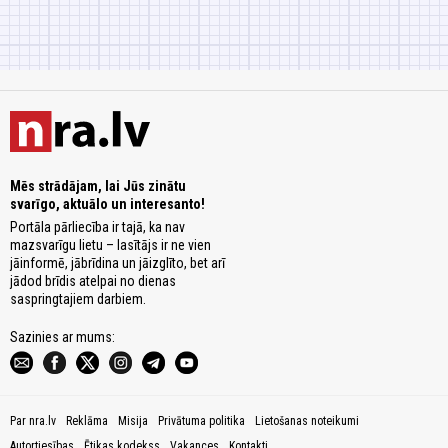
Mēs strādājam, lai Jūs zinātu
svarīgo, aktuālo un interesanto!
Portāla pārliecība ir tajā, ka nav
mazsvarīgu lietu – lasītājs ir ne vien
jāinformē, jābrīdina un jāizglīto, bet arī
jādod brīdis atelpai no dienas
saspringtajiem darbiem.
Sazinies ar mums:
Par nra.lv
Reklāma
Misija
Privātuma politika
Lietošanas noteikumi
Autortiesības
Ētikas kodekss
Vakances
Kontakti