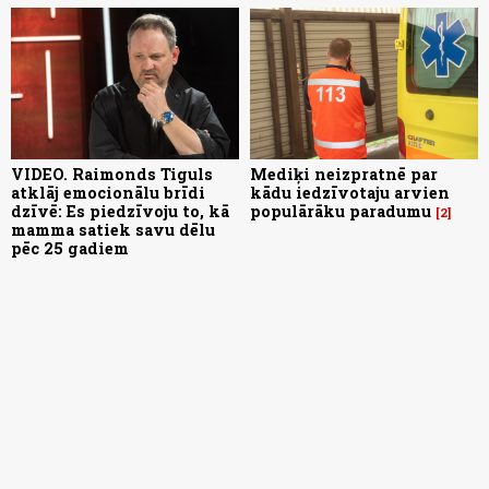
VIDEO. Raimonds Tiguls
Mediķi neizpratnē par
atklāj emocionālu brīdi
kādu iedzīvotaju arvien
dzīvē: Es piedzīvoju to, kā
populārāku paradumu
2
mamma satiek savu dēlu
pēc 25 gadiem