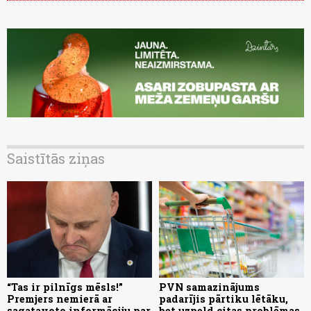
Saistītās ziņas
“Tas ir pilnīgs mēsls!”
PVN samazinājums
Premjers nemierā ar
padarījis pārtiku lētāku,
sagatavoto informāciju par
bet uzpeld citas problēmas