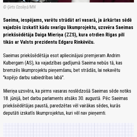
© Ģirts Ozoliņš/MN
Saeima, iespējams, varētu strādāt arī vasarā, ja ārkārtas sēdē
vajadzēs izskatīt kādu svarīgu likumprojektu, uzsvēra Saeimas
priekšsēdētāja Daiga Mieriņa (ZZS), kura otrdien Rīgas pilī
tikās ar Valsts prezidentu Edgaru Rinkēviču.
Saeimas priekšsēdētāja esot apliecinājusi premjeram Andrim
Kulbergam (AS), ka vajadzības gadījumā Saeima nebūs tā, kas
bremzēs likumprojektu pieņemšanu, bet strādās, lai nekavētu
"kopējo darbu sabiedrības labā".
Mieriņa uzsvēra, ka pirms vasaras noslēdzošā Saeimas sēde notiks
18. jūnijā, bet darbu parlaments atsāks 30. augustā. Pēc Saeimas
priekšsēdētājas paustā, paredzētas vēl vairākas sēdes, kurās
deputāti izskatīs likumprojektus, kuri vēl nav pieņemti.