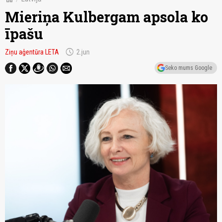
Mieriņa Kulbergam apsola ko
īpašu
schedule
Ziņu aģentūra LETA
2.jun
Seko mums Google