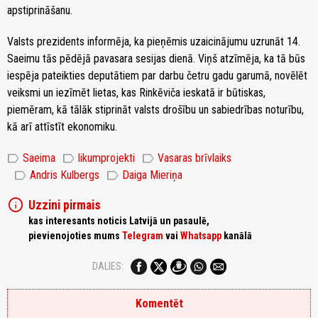
apstiprināšanu.
Valsts prezidents informēja, ka pieņēmis uzaicinājumu uzrunāt 14.
Saeimu tās pēdējā pavasara sesijas dienā. Viņš atzīmēja, ka tā būs
iespēja pateikties deputātiem par darbu četru gadu garumā, novēlēt
veiksmi un iezīmēt lietas, kas Rinkēviča ieskatā ir būtiskas,
piemēram, kā tālāk stiprināt valsts drošību un sabiedrības noturību,
kā arī attīstīt ekonomiku.
label
label
label
Saeima
likumprojekti
Vasaras brīvlaiks
label
label
Andris Kulbergs
Daiga Mieriņa
info
Uzzini pirmais
kas interesants noticis Latvijā un pasaulē,
pievienojoties mums
Telegram
vai
Whatsapp
kanālā
DALIES:
Komentēt