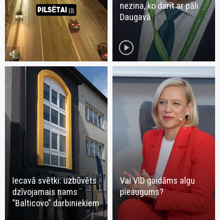
nezina, ko darīt ar pāli
Daugavā
play_circle
volume_mute
Iecavā svētki: uzbūvēts
Vai VID gaidāms algu
dzīvojamais nams
pieaugums?
"Balticovo" darbiniekiem