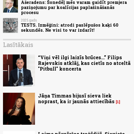
Ašeradens: Šonedēļ mēs varam gaidīt premjera
paziņojumu par koalīcijas paplašināšanās
procesu
2025.gads
TESTS. Izmēģini: atrodi paslēpušos kaķi 60
sekundēs. Ne visi to var izdarīt!
Lasītākais
“Viņi vēl ilgi laizīs brūces...” Filips
Rajevskis atklāj, kas cietīs no atceltā
"Pitbull" koncerta
Jāņa Timmas bijusī sieva liek
noprast, ka ir jaunās attiecībās
1
Laime pārvēršas traģēdijā. Sieviete