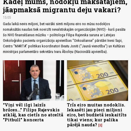
Kādēļ mums, nodokļu maksātājiem,
jāapmaksā migrantu deju vakari?
15:05
Gada laikā nevis miljoni, bet vairāki simti miljonu eiro no mūsu nodokļos
nomaksātās naudas tiek novirzīti nevalstiskajām organizācijām (NVO) - kurš pasūta
šo NVO finansēšanas mūziku – politologa Filipa Rajevska saruna ar Latvijas
Onkoloģisko pacientu organizāciju apvienības “Onkoalianse” pārstāvi Inesi Supi,
Centrs “MARTA” politikas koordinatori Beatu Joniti ("Jaunā vienotība") un Kultūras
ministrijas parlamentāro sekretāru Ivaru Āboliņu (Nacionālā apvienība).
“Viņi vēl ilgi laizīs
Trīs eiro muitas nodoklis.
brūces...” Filips Rajevskis
Iekasēti jau pieci miljoni
atklāj, kas cietīs no atceltā
eiro, bet budžetā ieskaitīts
"Pitbull" koncerta
tikai viens; kur palika
pārējā nauda?
1