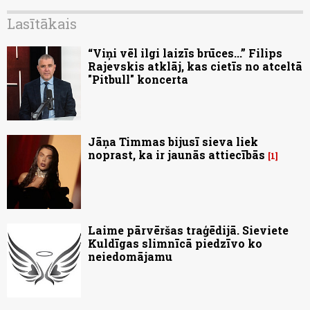
Lasītākais
“Viņi vēl ilgi laizīs brūces...” Filips
Rajevskis atklāj, kas cietīs no atceltā
"Pitbull" koncerta
Jāņa Timmas bijusī sieva liek
noprast, ka ir jaunās attiecībās
1
Laime pārvēršas traģēdijā. Sieviete
Kuldīgas slimnīcā piedzīvo ko
neiedomājamu