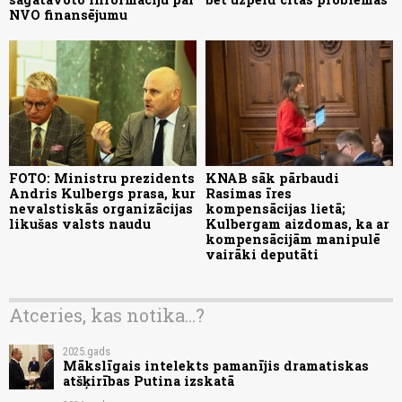
NVO finansējumu
FOTO: Ministru prezidents
KNAB sāk pārbaudi
Andris Kulbergs prasa, kur
Rasimas īres
nevalstiskās organizācijas
kompensācijas lietā;
likušas valsts naudu
Kulbergam aizdomas, ka ar
kompensācijām manipulē
vairāki deputāti
Atceries, kas notika...?
2025.gads
Mākslīgais intelekts pamanījis dramatiskas
atšķirības Putina izskatā