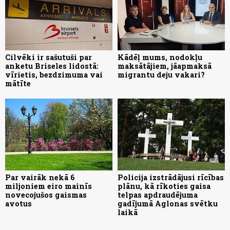
Cilvēki ir sašutuši par
Kādēļ mums, nodokļu
anketu Briseles lidostā:
maksātājiem, jāapmaksā
vīrietis, bezdzimuma vai
migrantu deju vakari?
mātīte
Par vairāk nekā 6
Policija izstrādājusi rīcības
miljoniem eiro mainīs
plānu, kā rīkoties gaisa
novecojušos gaismas
telpas apdraudējuma
avotus
gadījumā Aglonas svētku
laikā