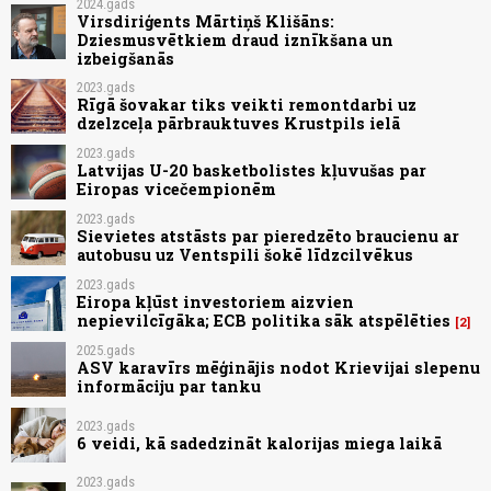
2024.gads
Virsdiriģents Mārtiņš Klišāns:
Dziesmusvētkiem draud iznīkšana un
izbeigšanās
2023.gads
Rīgā šovakar tiks veikti remontdarbi uz
dzelzceļa pārbrauktuves Krustpils ielā
2023.gads
Latvijas U-20 basketbolistes kļuvušas par
Eiropas vicečempionēm
2023.gads
Sievietes atstāsts par pieredzēto braucienu ar
autobusu uz Ventspili šokē līdzcilvēkus
2023.gads
Eiropa kļūst investoriem aizvien
nepievilcīgāka; ECB politika sāk atspēlēties
2
2025.gads
ASV karavīrs mēģinājis nodot Krievijai slepenu
informāciju par tanku
2023.gads
6 veidi, kā sadedzināt kalorijas miega laikā
2023.gads