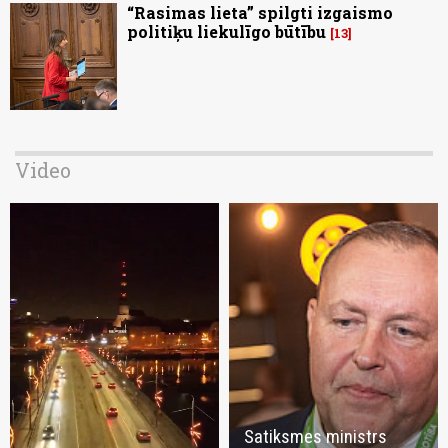
“Rasimas lieta” spilgti izgaismo
politiķu liekulīgo būtību
13
Video
Satiksmes ministrs