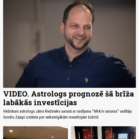
VIDEO. Astrologs prognozē šā brīža
labākās investīcijas
Vēdiskais astrologs Jānis Riežnieks sarunā ar raidījuma "NRA.lv sarunas" vadītāju
Sondru Zaļupi izstāsta par veiksmīgākām investīcijām šobrīd.